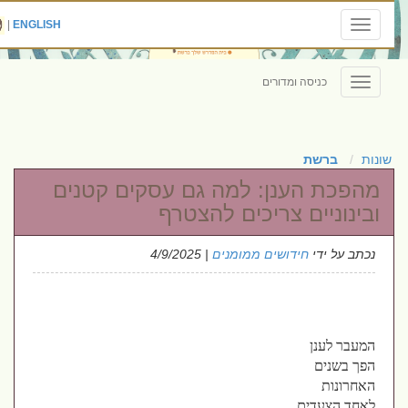
|
ENGLISH
Toggle
navigation
כניסה ומדורים
Toggle
navigation
שונות
ברשת
מהפכת הענן: למה גם עסקים קטנים
ובינוניים צריכים להצטרף
נכתב על ידי
חידושים ממומנים
| 4/9/2025
המעבר לענן
הפך בשנים
האחרונות
לאחד הצעדים