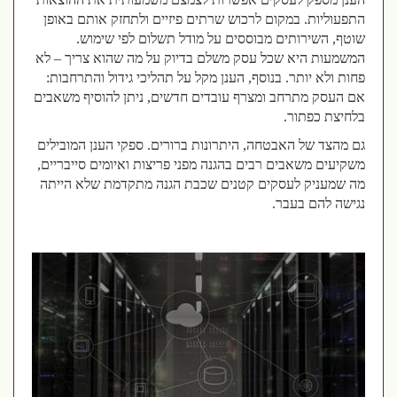
התפעוליות. במקום לרכוש שרתים פיזיים ולתחזק אותם באופן
שוטף, השירותים מבוססים על מודל תשלום לפי שימוש.
המשמעות היא שכל עסק משלם בדיוק על מה שהוא צריך – לא
פחות ולא יותר. בנוסף, הענן מקל על תהליכי גידול והתרחבות:
אם העסק מתרחב ומצרף עובדים חדשים, ניתן להוסיף משאבים
בלחיצת כפתור.
גם מהצד של האבטחה, היתרונות ברורים. ספקי הענן המובילים
משקיעים משאבים רבים בהגנה מפני פריצות ואיומים סייבריים,
מה שמעניק לעסקים קטנים שכבת הגנה מתקדמת שלא הייתה
נגישה להם בעבר.