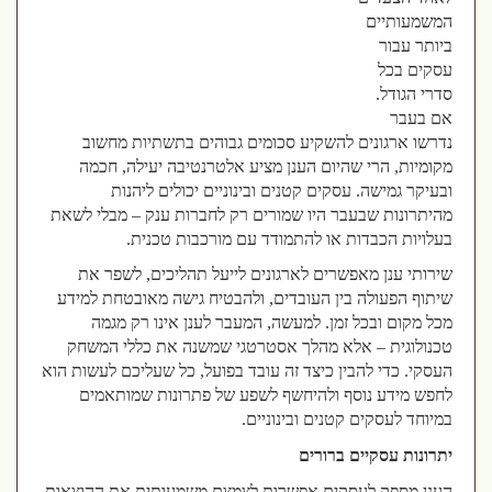
המשמעותיים
ביותר עבור
עסקים בכל
סדרי הגודל.
אם בעבר
נדרשו ארגונים להשקיע סכומים גבוהים בתשתיות מחשוב
מקומיות, הרי שהיום הענן מציע אלטרנטיבה יעילה, חכמה
ובעיקר גמישה. עסקים קטנים ובינוניים יכולים ליהנות
מהיתרונות שבעבר היו שמורים רק לחברות ענק – מבלי לשאת
בעלויות הכבדות או להתמודד עם מורכבות טכנית.
שירותי ענן מאפשרים לארגונים לייעל תהליכים, לשפר את
שיתוף הפעולה בין העובדים, ולהבטיח גישה מאובטחת למידע
מכל מקום ובכל זמן. למעשה, המעבר לענן אינו רק מגמה
טכנולוגית – אלא מהלך אסטרטגי שמשנה את כללי המשחק
העסקי. כדי להבין כיצד זה עובד בפועל, כל שעליכם לעשות הוא
לחפש מידע נוסף ולהיחשף לשפע של פתרונות שמותאמים
במיוחד לעסקים קטנים ובינוניים.
יתרונות עסקיים ברורים
הענן מספק לעסקים אפשרות לצמצם משמעותית את ההוצאות