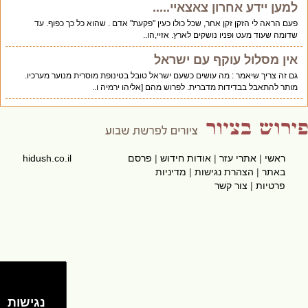
למען יידע אחרון צאצאיי.....
פעם הראה לי הזקן זקן אחר, שכל כולו כעין "פקעת" אדם . שהוא כל כך כפוף. עד
שדומה שעוד מעט ופניו נושקים לארץ. אזיי,הו..
אין מסלול עוקף עם ישראל
גם זה צריך שיאמר : מה עושים כשעם ישראל טובל בטינופת מוסרית מנוער מערכיו.
מותר להתאבל בבדידות מדברית. לפרוש מהם [אליהו ירמיה ו..
ראשי
|
אתרי עזר
|
אודות חידוש
|
פרסם
hidush.co.il
באתר
|
הצהרת נגישות
|
מדיניות
פרטיות
|
צור קשר
נגישות