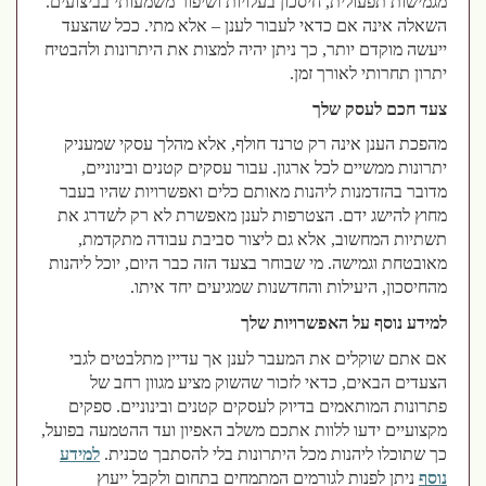
מגמישות תפעולית, חיסכון בעלויות ושיפור משמעותי בביצועים.
השאלה אינה אם כדאי לעבור לענן – אלא מתי. ככל שהצעד
ייעשה מוקדם יותר, כך ניתן יהיה למצות את היתרונות ולהבטיח
יתרון תחרותי לאורך זמן.
צעד חכם לעסק שלך
מהפכת הענן אינה רק טרנד חולף, אלא מהלך עסקי שמעניק
יתרונות ממשיים לכל ארגון. עבור עסקים קטנים ובינוניים,
מדובר בהזדמנות ליהנות מאותם כלים ואפשרויות שהיו בעבר
מחוץ להישג ידם. הצטרפות לענן מאפשרת לא רק לשדרג את
תשתיות המחשוב, אלא גם ליצור סביבת עבודה מתקדמת,
מאובטחת וגמישה. מי שבוחר בצעד הזה כבר היום, יוכל ליהנות
מהחיסכון, היעילות והחדשנות שמגיעים יחד איתו.
למידע נוסף על האפשרויות שלך
אם אתם שוקלים את המעבר לענן אך עדיין מתלבטים לגבי
הצעדים הבאים, כדאי לזכור שהשוק מציע מגוון רחב של
פתרונות המותאמים בדיוק לעסקים קטנים ובינוניים. ספקים
מקצועיים ידעו ללוות אתכם משלב האפיון ועד ההטמעה בפועל,
כך שתוכלו ליהנות מכל היתרונות בלי להסתבך טכנית.
למידע
נוסף
ניתן לפנות לגורמים המתמחים בתחום ולקבל ייעוץ