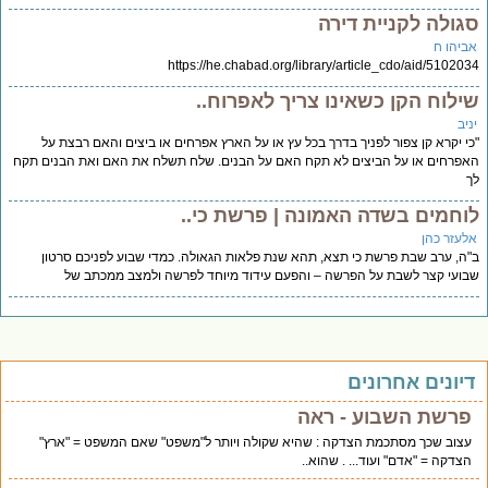
גולה לקניית דירה
ביהו ח
https://he.chabad.org/library/article_cdo/aid/51020
ילוח הקן כשאינו צריך לאפרוח..
יב
י יקרא קן צפור לפניך בדרך בכל עץ או על הארץ אפרחים או ביצים והאם רבצת על
פרחים או על הביצים לא תקח האם על הבנים. שלח תשלח את האם ואת הבנים תקח
וחמים בשדה האמונה | פרשת כי..
לעזר כהן
ה, ערב שבת פרשת כי תצא, תהא שנת פלאות הגאולה. כמדי שבוע לפניכם סרטון
ועי קצר לשבת על הפרשה – והפעם עידוד מיוחד לפרשה ולמצב ממכתב של
יונים אחרונים
פרשת השבוע - ראה
עצוב שכך מסתכמת הצדקה : שהיא שקולה ויותר ל"משפט" שאם המשפט = "ארץ"
הצדקה = "אדם" ועוד... . שהוא..