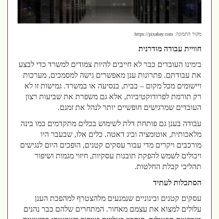
מקור התמונה: https://pixabay.com
חוויית עבודה מודרנית
בימינו העובדים כבר לא חייבים להיות צמודים למשרד כדי לבצע
את עבודתם. פתרונות ענן מאפשרים גישה למסמכים, מערכות
ויישומים מכל מקום – בבית, בנסיעה או במשרד. גמישות זו לא
רק תורמת לפרודוקטיביות, אלא גם משפרת את שביעות רצון
העובדים שמרגישים חופשיים יותר לנהל את זמנם.
עבודה בענן גם פותחת דלת לשימוש בכלים מתקדמים כמו בינה
מלאכותית, אוטומציה וביג דאטה. כלים אלו, שבעבר היו
מורכבים ויקרים מדי עבור עסקים קטנים, הופכים היום לנגישים
ויכולים לשמש להפקת תובנות עסקיות, חיזוי מגמות ושיפור
תהליכי קבלת החלטות.
הסתכלות לעתיד
עסקים קטנים ובינוניים שנמנעים מלהצטרף למהפכת הענן
עלולים למצוא את עצמם מאחור. המתחרים שלהם כבר נהנים