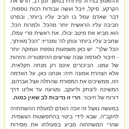
והתאמץ בגידול פירותיו במשך זמן רב. חרש את
הקרקע, סיקל, זיבל ועשה עבודות רבות נוספות.
דבר שאדם עמל בו חביב עליו ביותר, ובפרט
חביבה עליו הראשית יותר מהכל. ולמרות הכל,
הוא
מביא את מיטב יבולו,
את ראשית פרי עמלו,
שחביב עליו ביותר ונותן לה'
ומכריז: "הכל מאיתך,
הכל שלך". יש כאן משמעות נוספת ועמוקה יותר
- חיבור לאדמה שבה שורשים ההיסטוריה והזהות
של עמנו. הביכורים אינם רק מנחה חקלאית,
אלא הצהרת אמונה חיה: אנחנו כאן, על האדמה
הזו, ממשיכים את המסורת שהחלה אצל אברהם,
המשיכה ליצחק וליעקב, ומגיעה עד אלינו דרך
דורות של חיבור.
הרי זו נדיבות לב שאין כמוה.
במעשה נאצל זה זוכה האדם למעלת ההשתחויה
להקב"ה, שבא לידי ביטוי בהתפשטות הגשמית.
שהרי המשתחוה מביע בפעולתו את מסירות