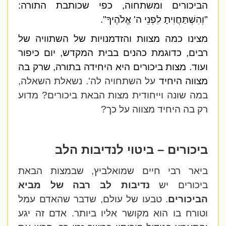
הביכורים ומשתחוה, כפי שכותבת התורה:
"וְהִשְׁתַּחֲוִיתָ לִפְנֵי ה' אֱלֹהֶיךָ".
מצינו כמה מצוות והזדמנויות של השתוויה של
רבים, כדוגמת כהנים בבית המקדש, יום כיפור
ועוד. מצות ביכורים היא היחידה בתורה, שרק בה
מצווה היחיד
על השתחויה לה'. נשאלת השאלה,
במה שונה וייחודית מצות הבאת ביכורים? מדוע
רק בה היחיד מצווה על כך?
ביכורים – ביטוי לנדיבות הלב
ביאר רבי חיים שמואלביץ, שבמצות הבאת
ביכורים יש
נדיבות לב רבה של מביא
הביכורים
. טבעו של עולם, שדבר שהאדם עמל
וטורח בו הוא מקושר אליו ביותר. אדם זה יגע