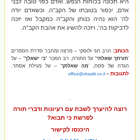
היא תכונה בכוחות הנפש, ואדם כפוי טובה לבני
אדם, יכפור בטובתו של הקב"ה. וכשאדם יודה
לה' הוא נהיה כנותן והקב"ה כמקבל ואז יזכה
לדביקות בה', ויזכה להשיג את אהבת הקב"ה.
הכותב:
הרב חגי ולוסקי – מרצה ומחבר סדרת הספרים
'
תורתך שאלתי'
על התורה, רב המכר
'כי ישאלך'
– על
הגדה של פסח, '
מה שאלתך
' – על מגילת אסתר.
לתגובות
–
office@shaalti.co.il
רוצה להיערך לשבת עם רעיונות ודברי תורה
לפרשת
כי תבוא?
היכנסו לקישור