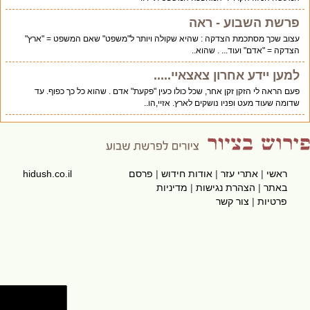
פרשת השבוע - ראה
עצוב שכך מסתכמת הצדקה : שהיא שקולה ויותר ל"משפט" שאם המשפט = "ארץ"
הצדקה = "אדם" ועוד... . שהוא..
למען יידע אחרון צאצאיי.....
פעם הראה לי הזקן זקן אחר, שכל כולו כעין "פקעת" אדם . שהוא כל כך כפוף. עד
שדומה שעוד מעט ופניו נושקים לארץ. אזיי,הו..
ראשי
|
אתרי עזר
|
אודות חידוש
|
פרסם
hidush.co.il
באתר
|
הצהרת נגישות
|
מדיניות
פרטיות
|
צור קשר