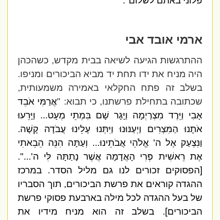
פלוני באתם לשלום".
ארמי אובד אבי
ההתרגשות הגיעה לשיאה בבית מקדש, כשהכהן
היה מניח את ידו תחת יד מביא הביכורים ומניפו.
בשלב זה פתח החקלאי באמירה משמעותית,
שכתובה בתחילת פרשתנו, כי תבוא: "
אֲרַמִּי אֹבֵד
אָבִי וַיֵּרֶד מִצְרַיְמָה וַיָּגָר שָׁם בִּמְתֵי מְעָט...
וַיָּרֵעוּ
אֹתָנוּ הַמִּצְרִים וַיְעַנּוּנוּ וַיִּתְּנוּ עָלֵינוּ עֲבֹדָה קָשָׁה.
וַנִּצְעַק אֶל ה' אֱלֹהֵי אֲבֹתֵינוּ... וְעַתָּה הִנֵּה הֵבֵאתִי
אֶת רֵאשִׁית פְּרִי הָאֲדָמָה אֲשֶׁר נָתַתָּה לִּי ה'...".
[הפסוקים זכורים לנו גם מליל הסדר. במרכז
ההגדה קוראים את פרשת הביכורים, תוך הסבריו
של בעל ההגדה לכל מילה בארבעת פסוקי פרשת
הביכורים]. בשלב זה הוא מניח מידיו את