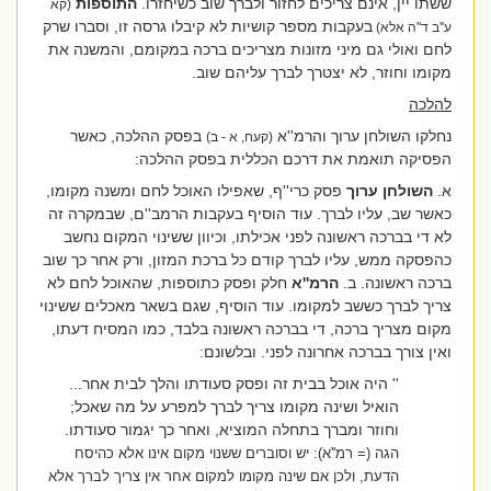
ששתו יין, אינם צריכים לחזור ולברך שוב כשיחזרו.
התוספות
(קא
בעקבות מספר קושיות לא קיבלו גרסה זו, וסברו שרק
ע''ב ד''ה אלא)
לחם ואולי גם מיני מזונות מצריכים ברכה במקומם, והמשנה את
מקומו וחוזר, לא יצטרך לברך עליהם שוב.
להלכה
נחלקו השולחן ערוך והרמ''א
בפסק ההלכה, כאשר
(קעח, א - ב)
הפסיקה תואמת את דרכם הכללית בפסק ההלכה:
א.
השולחן ערוך
פסק כרי''ף, שאפילו האוכל לחם ומשנה מקומו,
כאשר שב, עליו לברך. עוד הוסיף בעקבות הרמב''ם, שבמקרה זה
לא די בברכה ראשונה לפני אכילתו, וכיוון ששינוי המקום נחשב
כהפסקה ממש, עליו לברך קודם כל ברכת המזון, ורק אחר כך שוב
ברכה ראשונה. ב.
הרמ''א
חלק ופסק כתוספות, שהאוכל לחם לא
צריך לברך כששב למקומו. עוד הוסיף, שגם בשאר מאכלים ששינוי
מקום מצריך ברכה, די בברכה ראשונה בלבד, כמו המסיח דעתו,
ואין צורך בברכה אחרונה לפני. ובלשונם:
''
היה אוכל בבית זה ופסק סעודתו והלך לבית אחר...
הואיל ושינה מקומו צריך לברך למפרע על מה שאכל;
וחוזר ומברך בתחלה המוציא, ואחר כך יגמור סעודתו.
הגה (= רמ''א): יש וסוברים ששנוי מקום אינו אלא כהיסח
הדעת, ולכן אם שינה מקומו למקום אחר אין צריך לברך אלא