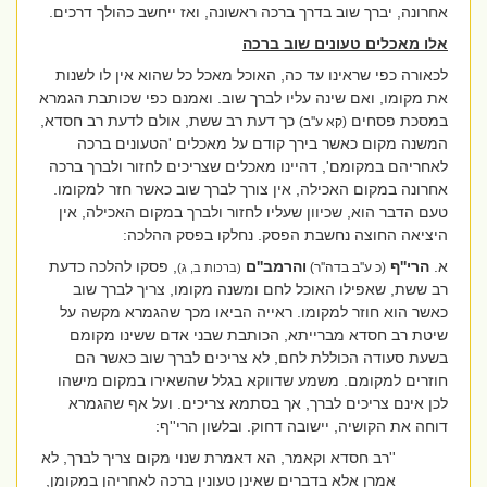
אחרונה, יברך שוב בדרך ברכה ראשונה, ואז ייחשב כהולך דרכים.
אלו מאכלים טעונים שוב ברכה
לכאורה כפי שראינו עד כה, האוכל מאכל כל שהוא אין לו לשנות
את מקומו, ואם שינה עליו לברך שוב. ואמנם כפי שכותבת הגמרא
במסכת פסחים
כך דעת רב ששת, אולם לדעת רב חסדא,
(קא ע''ב)
המשנה מקום כאשר בירך קודם על מאכלים 'הטעונים ברכה
לאחריהם במקומם', דהיינו מאכלים שצריכים לחזור ולברך ברכה
אחרונה במקום האכילה, אין צורך לברך שוב כאשר חזר למקומו.
טעם הדבר הוא, שכיוון שעליו לחזור ולברך במקום האכילה, אין
היציאה החוצה נחשבת הפסק. נחלקו בפסק ההלכה:
א.
הרי''ף
והרמב''ם
, פסקו להלכה כדעת
(כ ע''ב בדה''ר)
(ברכות ב, ג)
רב ששת, שאפילו האוכל לחם ומשנה מקומו, צריך לברך שוב
כאשר הוא חוזר למקומו. ראייה הביאו מכך שהגמרא מקשה על
שיטת רב חסדא מברייתא, הכותבת שבני אדם ששינו מקומם
בשעת סעודה הכוללת לחם, לא צריכים לברך שוב כאשר הם
חוזרים למקומם. משמע שדווקא בגלל שהשאירו במקום מישהו
לכן אינם צריכים לברך, אך בסתמא צריכים. ועל אף שהגמרא
דוחה את הקושיה, יישובה דחוק. ובלשון הרי''ף:
''רב חסדא וקאמר, הא דאמרת שנוי מקום צריך לברך, לא
אמרן אלא בדברים שאינן טעונין ברכה לאחריהן במקומן,