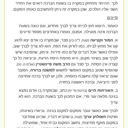
לכך. ההיתר מתחזק במקרה בו בשעת הברכה רואים את החדר
השני אליו הולכים, שכן במקרה זה ניתן להחשיבם כאותו המקום.
סייגים
כאמור, היוצא חוץ לביתו צריך לברך מחדש, וגם כוונה בשעת
הברכה אינה מועילה. אמנם, נאמרו באחרונים מספר סייגים:
א.
המור וקציעה
סבר, שבמקרה בו אדם יצא לרגע
(קעח, ד''ה בין)
קט אל מחוץ לביתו, כמו לזרוק את הפח, הוא לא צריך לברך שוב,
אפילו כאשר אכל דברים קלים כמו פירות. ונימק, שהסיבה שיש
לברך שוב בשינוי מקום, היא מחמת היסח הדעת, וביציאה כל כך
קצרה אין הסחה. כך סבר גם
הרב משה פיינשטיין
,
(אג''מ ה, טז)
שהוסיף שטוב במקום האפשר לחשוש
למשנה ברורה
, הסובר
שגם יציאה קלה נחשבת כהסחה, ולכן יש לברך ברכה אחרונה
לפני היציאה, וברכה ראשונה בחזרה.
ב.
האורחות חיים
כתב, שבמקרה בו אדם נמצא
(ברכות סי' יח)
בגינה מלאה עצי פרי, אם התכוון לכך בשעת הברכה, הוא לא
צריך
לברך שוב כאשר עובר ממקום למקום בגינה. וביארו בשיטתו,
ושיטת
השולחן ערוך
שהביא דבריו, שכיוון שמדובר
(קעח, ג)
במקום מוקף מחיצות, נחשב המקום כבית אחד, שמועילה