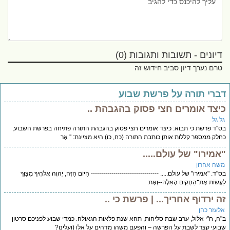
דיונים - תשובות ותגובות (0)
טרם נערך דיון סביב חידוש זה
ברי תורה על פרשת שבוע
יצד אומרים חצי פסוק בהגבהת ..
ל גל
''ד פרשת כי תבוא: כיצד אומרים חצי פסוק בהגבהת התורה פתיחה בפרשת השבוע,
לק ממספר קללות אותן כותבת התורה (כח, כו) היא מציינת: '' אָר
אמירו" של עולם.....
שה אהרון
"ד. "אמירו" של עולם..... --------------------------------- הַיּוֹם הַזֶּה, יְהוָה אֱלֹהֶיךָ מְצַוְּךָ
עֲשׂוֹת אֶת־הַחֻקִּים הָאֵלֶּה--וְאֶת
ה ירדוף אחריך... | פרשת כי ..
לעזר כהן
ה, ח"י אלול, ערב שבת סליחות, תהא שנת פלאות הגאולה. כמדי שבוע לפניכם סרטון
ועי קצר לשבת על הפרשה – והפעם משהו מדהים על אלו (ועלינו?