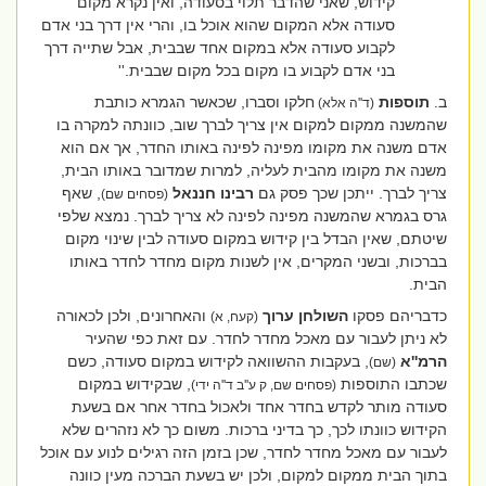
קידוש, שאני שהדבר תלוי בסעודה, ואין נקרא מקום
סעודה אלא המקום שהוא אוכל בו, והרי אין דרך בני אדם
לקבוע סעודה אלא במקום אחד שבבית, אבל שתייה דרך
בני אדם לקבוע בו מקום בכל מקום שבבית.''
ב.
תוספות
חלקו וסברו, שכאשר הגמרא כותבת
(ד''ה אלא)
שהמשנה ממקום למקום אין צריך לברך שוב, כוונתה למקרה בו
אדם משנה את מקומו מפינה לפינה באותו החדר, אך אם הוא
משנה את מקומו מהבית לעליה, למרות שמדובר באותו הבית,
צריך לברך. ייתכן שכך פסק גם
רבינו חננאל
, שאף
(פסחים שם)
גרס בגמרא שהמשנה מפינה לפינה לא צריך לברך. נמצא שלפי
שיטתם, שאין הבדל בין קידוש במקום סעודה לבין שינוי מקום
בברכות, ובשני המקרים, אין לשנות מקום מחדר לחדר באותו
הבית.
כדבריהם פסקו
השולחן ערוך
והאחרונים, ולכן לכאורה
(קעח, א)
לא ניתן לעבור עם מאכל מחדר לחדר. עם זאת כפי שהעיר
הרמ''א
, בעקבות ההשוואה לקידוש במקום סעודה, כשם
(שם)
שכתבו התוספות
, שבקידוש במקום
(פסחים שם, ק ע''ב ד''ה ידי)
סעודה מותר לקדש בחדר אחד ולאכול בחדר אחר אם בשעת
הקידוש כוונתו לכך, כך בדיני ברכות. משום כך לא נזהרים שלא
לעבור עם מאכל מחדר לחדר, שכן בזמן הזה רגילים לנוע עם אוכל
בתוך הבית ממקום למקום, ולכן יש בשעת הברכה מעין כוונה