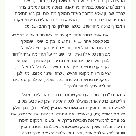
מחשבה. כך הסבירו מדוע פסק
השולחן ערוך
בעקבות
(שם, ב)
הרמב''ם שהאוכל במזרח עץ תאנה ומשנה מקום למערב צריך
לברך, שכיוון שלא מדובר באזור המוקף מחיצות, וכן גזע התאנה
מסתיר את צדדיה השונים, ממילא נחשבת ההליכה כשינוי מקום
המצריך ברכה מחודשת. ובלשון
שולחן ערוך הרב
:
(שם, ט)
''אם אוכל בחדר אחד, אף על פי שיש מקום גבוה באמצע
ובא לאכול אחריו... אין זה שינוי מקום, שכיון שמוקף
מחיצות הרי הכל אחד. וכן אם היה בגן ורוצה לאכול
מפירות כל אילן ואילן, כיון שבירך על אחד אין צריך לחזור
ולברך על האחרים אם היה בדעתו כן כשבירך... אם אין
הגן מוקף מחיצות אין דעתו מועלת כלום לכל האילנות,
שאינו רואה מקומו הראשון, שזהו שינוי מקום. ומגן לגן
המוקפים מחיצות כל אחד בפני עצמו, אפילו הן סמוכים
זה לזה צריך לחזור ולברך ''
ג.
הרמב''ם
פסק שהולכי דרכים האוכלים במהלך
(ברכות ד, א)
הליכתם, ברכה אחת מועילה לכל ההליכה ,שכן לא קבעו מקום
לאכילתם. עוד הוסיף
הרב משה פיינשטיין
, ובכך חלק
(אג''מ ב, נז)
על
החיי אדם
, שאפילו אם התחילו בביתם את האכילה, אם
(נט, י)
בכוונתם להמשיך את האכילה בדרך, אין בשינוי המקום היסח
הדעת, ובלבד שאין הפסק משמעותי באכילתם. אמנם הוסיף,
שטוב לחשוש לחיי אדם, ולכן טוב שלפני היציאה יברך ברכה