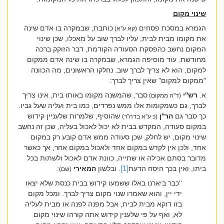
שינוי מקום
הגמרא במסכת פסחים
כותבת, שבמקרה בו אדם שינה
(קא ע''א)
את מקומו מבית לבית, עליו לברך שוב על מאכלו, שכן שינוי
המקום נחשב כהפסקת הסעודה הקודמת, דבר הזוקק ברכה
מחודשת. עוד מוסיפה הגמרא, שבמקרה בו שינה אדם ממקום
למקום, הוא לא צריך לברך שוב. נחלקו הראשונים, מה הכוונה
"ממקום למקום" שאין צריך לברך:
א.
רש''י
סבר, שהמשנה מקומו באותו בית, אינו צריך
(ד''ה ממקום)
לברך, גם כשמקומות אלו ממש נפרדים, כמו בית ועליה שעל גביו.
כך סבר גם
הר''ן
שהוסיף, שלמרות שלעניין קידוש
(כ ע''א בדה''ר)
במקום סעודה, המקדש בבית לא יכול לאכול בעליה, שכן זה נחשב
שינוי מקום, יש לחלק, שכן סעודה ממש אדם קובע רק במקום
אחד, ולכן אין לקדש במקום אחד ולאכול במקום אחר, אך כאשר
מדובר בסתם אכילה או שתייה, כוונת אדם לאכול ולשתות בכל
ביתו, ואין בכך היסח הדעת
[1]
. ובלשון
המאירי
:
(שם)
''כבר ביארנו באלו ששמעו קידוש בבית כנסת שלא יצאו
ידי יין, והוא שאמרו שנוי מקום צריך לברך. ומכל מקום
בזו דוקא מבית לבית, אבל מפנה לפנה או מבית לעליה
לא, ואף על פי שלענין קידוש אתה קורהו שינוי מקום