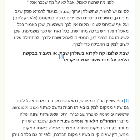
לפני מה שרוצה לאכול, אבל לא על מה שכבר אכל.''
לסיום יש להעיר, שהשולחן ערוך
בניגוד לרמ''א פסק שגם
(שם, ה)
מיני דגן, נחשבים כדברים הצריכים ברכה במקומם (ולא רק לחם).
ועל אף שביחס לשינוי מקום אין לכך משמעות, שכן כאמור בכל
מאכל הוא דורש ברכה מחודשת, בכל זאת יש לכך משמעות, שכן
לשיטתו גם במיני דגן, המסיים לאכול ושכח לברך, לכתחילה עליו
לשוב למקום האכילה כדי לברך.
שבת שלום! קח לקרוא בשולחן שבת, או תעביר בבקשה
[3]
הלאה על מנת שעוד אנשים יקראו
...
כפי שציין הר''ן במפורש, נמצא שבמקרה בו אדם אוכל לחם,
[1]
גם שינוי ממקום למקום באותו הבית נחשב כשינוי
(אם כי לקמן נראה,
. יתכן שאפשרות שונה עולה
שלמעשה גם לשיטתו לא צריך שוב לברך)
מדברי
המהר''ם חלאווה
,
שסבר שיש דין
(פסחים שם, ד''ה הא)
מיוחד בקידוש במקום סעודה המצריך אכילה באותו המקום
ממש, דין שאינו קיים בשינוי מקום הברכה, ולפי זה גם בלחם ניתן