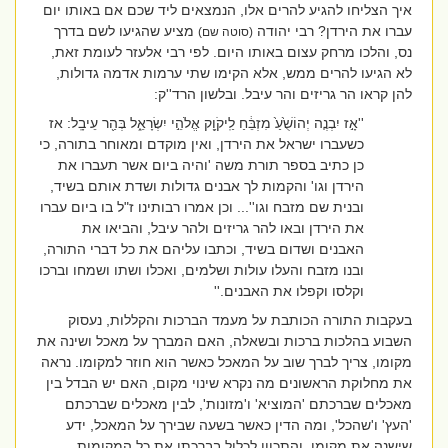
איך הצליחו להגיע להרים אלו, הנמצאים ליד שכם אם באותו יום
עברו את הירדן? רבי יהודה
מציע שהגיעו לשם בדרך
(סוטה שם)
נס, והלכו מרחק עצום באותו היום. לפי רבי אלעזר לעומת זאת,
לא הגיעו להרים ממש, אלא הקימו שתי ערמות אדמה גדולות,
להן קראו הר גריזים והר עיבל. ובלשון הרד''ק:
''אָ֣ז יִבְנֶ֤ה יְהוֹשֻׁ֙עַ֙ מִזְבֵּ֔חַ לַֽיקֹוָ֖ק אֱלֹהֵ֣י יִשְׂרָאֵ֑ל בְּהַ֖ר עֵיבָֽל: אז
כשעברו ישראל את הירדן, ואין מוקדם ומאוחר בתורה, כי
כן כתיב בספר תורת משה 'והיה ביום אשר תעברו את
הירדן וגו' והקמות לך אבנים גדולות ושדת אותם בשיד,
ובנית שם מזבח וגו''... וכן אמרו רבותינו ז"ל בו ביום עברו
את הירדן ובאו להר גריזים ולהר עיבל, והביאו את
האבנים ושדום בשיד, וכתבו עליהם את כל דברי התורה,
ובנו מזבח והעלו עולות ושלמים, ואכלו ושתו ושמחו וברכו
וקלסו וקפלו את האבנים.''
בעקבות התורה הכותבת על מעמד הברכות והקללות, נעסוק
השבוע בהלכות ברכות ובשאלה, האם המברך על מאכל ושינה את
מקומו, צריך לברך שוב על המאכל כאשר הוא חוזר למקומו. נראה
את מחלוקת הראשונים מה נקרא שינוי מקום, האם יש הבדל בין
מאכלים שברכתם 'המוציא' ו'מזונות', לבין מאכלים שברכתם
'העץ' ו'שהכל', ומה הדין כאשר בשעה שבירך על המאכל, ידע
שישנה את מקומו, והתכוון לכלול בברכתו את כל המקומות.