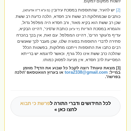
לשנות ממקום למקום.
יש להעיר, שהתוספות במסכת עירובין
,
[2]
(מ ע''א ד''ה אדעתא)
כותבים שבמחלוקת רב ששת ורב חסדא, הלכה כדעת רב ששת.
שכן רב ששת הוא בקיא מאוד, ורב חסדא היה מפלפל גדול,
והגמרא במסכת הוריות
כותבת ש'סיני', דהיינו הבקיא,
(יד ע''א)
עדיף מ'עוקר הרים', דהיינו המפלפל. עם זאת, אין בכך בהכרח
סתירה לדברי התוספות בסוגיה שלנו, שכן מעבר לכך שאנשים
רבים כתבו את התוספות וייתכנו מחלוקות, בפשטות הכלל
שהלכה כרב ששת אינו כלל גורף, וכאשר לדוגמא יש ברייתא
המסייעת לרב חסדא, אין מניעה לפסוק כמותו.
מצאת טעות? רוצה לקבל כל שבוע את הדף? מוזמן
[3]
במייל:
tora2338@gmail.com
או בערוץ הוואטסאפ 'הלכה
בפרשה'.
לכל החידושים ודברי התורה ל
פרשת כי תבוא
לחצו כאן »