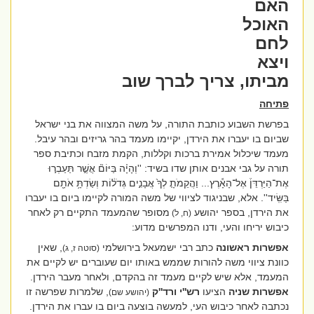
האם
האוכל
לחם
ויצא
מביתו, צריך לברך שוב
פתיחה
בפרשת השבוע כותבת התורה, על משה המצווה את בני ישראל
שביום בו יעברו את הירדן, יקיימו מעמד בהר גריזים ובהר עיבל.
מעמד שיכלול אמירת ברכות וקללות, הקמת מזבח וכתיבת ספר
תורה על גבי אבנים אותן שדו בשיד: ''
וְהָיָ֗ה בַּיּוֹם֘ אֲשֶׁ֣ר תַּעַבְר֣וּ
אֶת־הַיַּרְדֵּן֒ אֶל־הָאָ֕רֶץ... וַהֲקֵמֹתָ֤ לְךָ֙ אֲבָנִ֣ים גְּדֹל֔וֹת וְשַׂדְתָּ֥ אֹתָ֖ם
בַּשִּֽׂיד''
. אלא, שבניגוד לציווי של משה המורה לקיימו ביום בו יעברו
את הירדן, בספר יהושע
מסופר שהמעמד התקיים רק לאחר
(ח, ל)
כיבוש יריחו והעי, ודנו המפרשים מדוע:
אפשרות ראשונה
כתב רבי ישמעאל בירושלמי
, שאין
(סוטה ז, ג)
כוונת ציווי משה להורות שממש באותו יום שעוברים יש לקיים את
המעמד, אלא שיש לקיים מעמד זה בהקדם, ולאחר מעבר הירדן.
אפשרות שניה
הציעו
רש''י ורד''ק
, שלמרות שפרשה זו
(יהושע שם)
נכתבה לאחר כיבוש העי, למעשה בוצעה ביום בו עברו את הירדן.