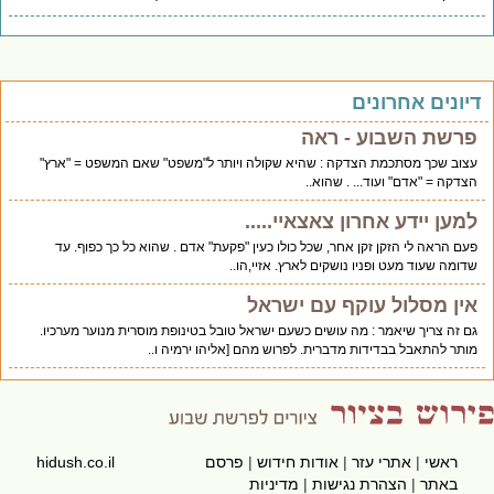
יונים אחרונים
פרשת השבוע - ראה
עצוב שכך מסתכמת הצדקה : שהיא שקולה ויותר ל"משפט" שאם המשפט = "ארץ"
הצדקה = "אדם" ועוד... . שהוא..
למען יידע אחרון צאצאיי.....
פעם הראה לי הזקן זקן אחר, שכל כולו כעין "פקעת" אדם . שהוא כל כך כפוף. עד
שדומה שעוד מעט ופניו נושקים לארץ. אזיי,הו..
אין מסלול עוקף עם ישראל
גם זה צריך שיאמר : מה עושים כשעם ישראל טובל בטינופת מוסרית מנוער מערכיו.
מותר להתאבל בבדידות מדברית. לפרוש מהם [אליהו ירמיה ו..
ראשי
|
אתרי עזר
|
אודות חידוש
|
פרסם
hidush.co.il
באתר
|
הצהרת נגישות
|
מדיניות