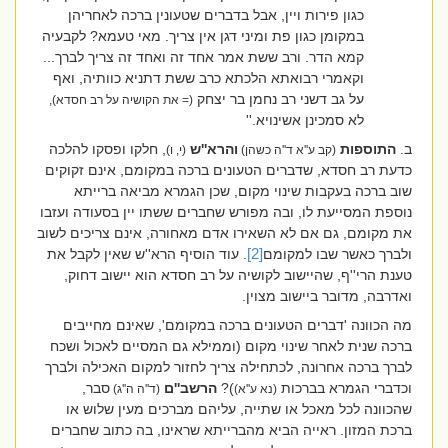
כגון פירות ויין, אבל בדברים שטעונין ברכה לאחריהן
במקומן כגון פת ומיני דגן אין צריך. מאי טעמא? לקבעיה
קמא הדר. ורב ששת אמר אחד זה ואחד זה צריך לברך...
וקאמרי רבואתא הלכתא כרב ששת דתניא כוותיה, ואף
על גב דשני רב נחמן בר יצחק
(= את הקושיה על רב חסדא),
לא סמכינן אשינויא.''
ב.
התוספות
והרא''ש
, חלקו ופסקו להלכה
(קב ע''א ד''ה כשהן)
(י, ו)
כדעת רב חסדא, שדברים הטעונים ברכה במקומם, אינם זקוקים
שוב ברכה בעקבות שינוי מקום, שכן הגמרא מביאה ברייתא
נוספת המסייעת לו, ובה מפורש שחברים ששתו יין בסעודה ועזבו
את מקומם, גם אם לא השאירו אדם מאחורה, אינם צריכים לשוב
ולברך כאשר שבו למקומם
[2]
. עוד הוסיף הרא''ש שאין לקבל את
טענת הרי''ף, שהיישוב לקושיה על רב חסדא הוא יישוב דחוק,
ואדרבה, מדובר ביישוב מצוין.
מה הכוונה 'דברים הטעונים ברכה במקומם', שאינם מחייבים
ברכה שנית לאחר שינוי מקום (וממילא גם המסיים לאכול ושכח
לברך ברכה אחרונה, לכתחילה צריך לחזור למקום האכילה ולברך
וכדברי הגמרא בברכות
)?
הרשב''ם
סבר,
(נא ע''א)
(ד''ה ה''ג)
שהכוונה לכל מאכל או שתייה, עליהם מברכים מעין שלוש או
ברכת המזון. ראייה הביא מהברייתא שראינו, בה כתוב שחברים