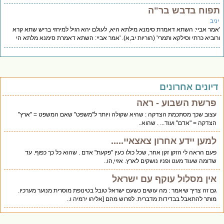
פוח בדבש בר"ה
יב
מר אביי: השתא דאמרת סימנא מילתא היא, לעולם יהא רגיל למיחזי בריש שתא קרא
וביא כרתי וסילקא ותמרי' (הוריות יב,א). 'אמר אביי: השתא דאמרת סימנא מלתא הי
יונים אחרונים
פרשת השבוע - ראה
עצוב שכך מסתכמת הצדקה : שהיא שקולה ויותר ל"משפט" שאם המשפט = "ארץ"
הצדקה = "אדם" ועוד... . שהוא..
למען יידע אחרון צאצאיי.....
פעם הראה לי הזקן זקן אחר, שכל כולו כעין "פקעת" אדם . שהוא כל כך כפוף. עד
שדומה שעוד מעט ופניו נושקים לארץ. אזיי,הו..
אין מסלול עוקף עם ישראל
גם זה צריך שיאמר : מה עושים כשעם ישראל טובל בטינופת מוסרית מנוער מערכיו.
מותר להתאבל בבדידות מדברית. לפרוש מהם [אליהו ירמיה ו..