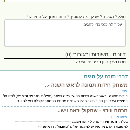
חולק? מסכים? יש לך מה להוסיף? חווה דעתך על החידוש!
דיונים - תשובות ותגובות (0)
טרם נערך דיון סביב חידוש זה
ברי תורה על חגים
שחק חידות תמונה לראש השנה -..
מי
דות תמונה - ראש השנה חידות בנושא ראש השנה (תפילות, מנהגים וסימנים) לחצו על
יצים ועברו בין החידות לחצו על האותיות מתחת התמונה לקבלת רמז לחצו כ
רטה ווידוי - שהקול יראה ויש..
שה אהרון
"ד. חרטה ווידוי - שהקול יראה וישמע. ------------------------------------------------
שובת האדם מחטאו יש למעשה שלוש "כתובות" : הראושנה -