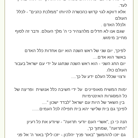
לעד.
אלא דווקא לגוי קדוש כהכשרה להיותו "ממלכת כהנים" - לכלל
העולם
ולכלל האדם .
שגם אנו לא חדלים מלהצהיר כי ה' מלך העולם. ודבר זה לסוף
מחייב מימוש.
לפיכך, יום שני של ראש השנה הוא יום אחדות כלל האדם
באשר הוא אדם....
יום החג השני - הוא ראש השנה שנחגג על ידי עם ישראל בעבור
העולם כולו.
ורצוי שכלל העלם ידע על כך....
ימות המשיח מאופיינים על ידי חשיבה כלל אנושית ופריצה של
כל המסגרות האינטימיות
בין השאר של היות עם ישראל "לבדד ישכון "....
לפיכך גם בית שלישי יהא בית תפילה לכל העמים......
הנה כי כן ,"אשרי העם יודעי תרועה" - שיודע את כל רעיון
"התרועה" ,שמתוך כך,
גם יזכו לההמשך "באור פניך יהלכון.- יזכו לילך באור ה' אל פני