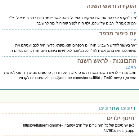
עקידה וראש השנה
יב
יד "ויקרא אברהם את שם המקום ההוא ה' יראה אשר יאמר היום בהר ה' יראה". א"ר
מיה: אמר לו: רבונו של עולם, גלוי היה לפניך שהיה לי מה להשיבך
ום כיפור מכפר
יב
ך בעשור לחדש השביעי הזה יום הכפרים הוא מקרא קדש יהיה לכם ועניתם את
שתיכם והקרבתם אשה לה '. וכל מלאכה לא תעשו בעצם היום הזה כי יום כפרים הו
תבוננות - לראש השנה
י 12
בוננות – לראש השנה מסדרת סרטוני 'ערך על הדרך', סרטונים עם ערך חינוכי לפרשת
בקישור https://youtube.com/shorts/JtI6d-pZe40 להצטרפות לקבוצה
יונים אחרונים
חינוך ילדים
כאן יש סיכום של כל השיעורים של הרב יעקובזון https://effulgent-gnome-
d79f1e.netlify.app/