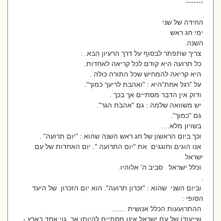
-------
החידה של שני
ימי חג ראש
השנה.
צריך שתפתר לבסוף על דרך הרעיון הבא. :
כל תרועה היא קודם לכל קריאה לאחדות.
היא קריאה להמחיש שכל התורה כולה .
על "רגל אחת"היא : "ואהבת לריעך כמוך".
ודוק אין הדבר מסתיים אך בכך .
יש משוואה שלמה : גם "אהבת הגר".
גם "כמוך".
בשויון מלא....
וכך ביום הראשון של חג ראש השנה שהוא : "יום תרועה" .
אנו הוגים וחוגגים את "יום התרועה ". יום האחדות של עם
ישראל
וכלל ישראל סביב ה' אלוהיו.
.
וביום השני שהוא : "זכרון תרועה". הוא יום הזכרון של היעד
הסופי :
ההתרועעות הכלל אנושית .......
שייעודו של עם ישראל אינו מסתיים להיותו אך גוי אחד בארץ -