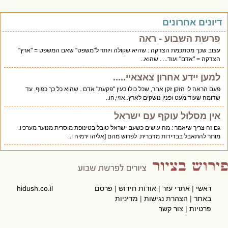
יונים אחרונים
פרשת השבוע - ראה
עצוב שכך מסתכמת הצדקה : שהיא שקולה ויותר ל"משפט" שאם המשפט = "ארץ"
הצדקה = "אדם" ועוד... . שהוא..
למען יידע אחרון צאצאיי.....
פעם הראה לי הזקן זקן אחר, שכל כולו כעין "פקעת" אדם . שהוא כל כך כפוף. עד
שדומה שעוד מעט ופניו נושקים לארץ. אזיי,הו..
אין מסלול עוקף עם ישראל
גם זה צריך שיאמר : מה עושים כשעם ישראל טובל בטינופת מוסרית מנוער מערכיו.
מותר להתאבל בבדידות מדברית. לפרוש מהם [אליהו ירמיה ו..
ראשי
|
אתרי עזר
|
אודות חידוש
|
פרסם
hidush.co.il
באתר
|
הצהרת נגישות
|
מדיניות
פרטיות
|
צור קשר