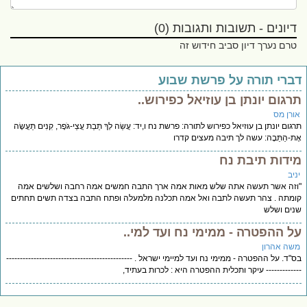
דיונים - תשובות ותגובות (0)
טרם נערך דיון סביב חידוש זה
ברי תורה על פרשת שבוע
רגום יונתן בן עוזיאל כפירוש..
ורן מס
גום יונתן בן עוזיאל כפירוש לתורה: פרשת נח ו,יד: עֲשֵׂה לְךָ תֵּבַת עֲצֵי-גֹפֶר, קִנִּים תַּעֲשֶׂה
ת-הַתֵּבָה: עשה לך תיבה מעצים קדרו
ידות תיבת נח
יב
זה אשר תעשה אתה שלש מאות אמה ארך התבה חמשים אמה רחבה ושלשים אמה
מתה . צהר תעשה לתבה ואל אמה תכלנה מלמעלה ופתח התבה בצדה תשים תחתים
ים ושלש
ל ההפטרה - ממימי נח ועד למי..
שה אהרון
"ד. על ההפטרה - ממימי נח ועד למיימי ישראל . ----------------------------------------------
----------- עיקר ותכלית ההפטרה היא : לכרות בעתיד,