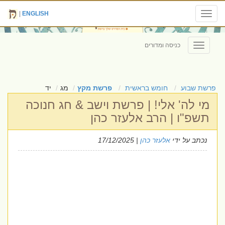
|
ENGLISH
Toggle
navigation
כניסה ומדורים
Toggle
navigation
פרשת שבוע
חומש בראשית
פרשת מקץ
מג
יד
מי לה' אלי! | פרשת וישב & חג חנוכה
תשפ"ו | הרב אלעזר כהן
נכתב על ידי
אלעזר כהן
| 17/12/2025