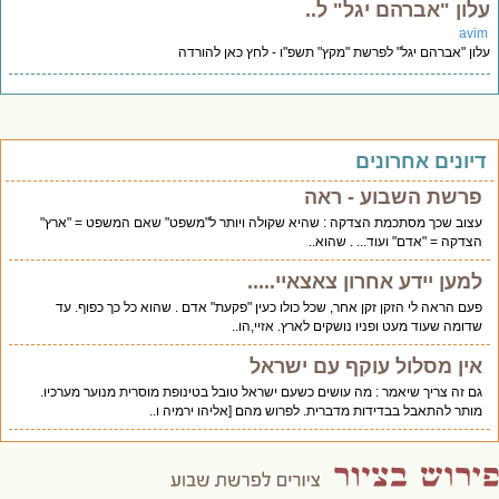
עלון "אברהם יגל" ל..
avim
עלון "אברהם יגל" לפרשת "מקץ" תשפ"ו - לחץ כאן להורדה
דיונים אחרונים
פרשת השבוע - ראה
עצוב שכך מסתכמת הצדקה : שהיא שקולה ויותר ל"משפט" שאם המשפט = "ארץ"
הצדקה = "אדם" ועוד... . שהוא..
למען יידע אחרון צאצאיי.....
פעם הראה לי הזקן זקן אחר, שכל כולו כעין "פקעת" אדם . שהוא כל כך כפוף. עד
שדומה שעוד מעט ופניו נושקים לארץ. אזיי,הו..
אין מסלול עוקף עם ישראל
גם זה צריך שיאמר : מה עושים כשעם ישראל טובל בטינופת מוסרית מנוער מערכיו.
מותר להתאבל בבדידות מדברית. לפרוש מהם [אליהו ירמיה ו..