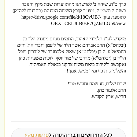
כרך כ"ה, שיחה ב' לפרשתנו מהתוועדות שבת מקץ וחנוכה
בשנת ה'תשמ"ה, מצו"ב קובץ השיחה המוגהת (בתרגום ללה"ק)
לתוספת עיון
:
https://drive.google.com/file/d/18CvUBJ-
OEXTCEI-Jf-B0sE7QZIsfLGb9/view
מוקדש לע"נ תלמידי האהוב, התמים מנחם מענדל הלוי בן
(יבלחט"א) הרב אברהם אשר הלוי שי' ליצמן וחברי הת' חיים
רחמיאל ע"ה בן (יבלחט"א) שאול אלכסנדר שי' ליברזון ויובל
הי"ד בן (יבלחט"א) מרדכי שי' מור יוסף, לזכות משפחות כהן
ואקבשב ולקירוב ביאת משיח צדקנו בגאולה האמיתית
והשלימה, תיכף ומיד ממש, אמן
!!
שבת שלום, חג שמח וחודש טוב!
הרב אלעזר כהן,
חריש, ארץ הקודש.
לכל החידושים ודברי התורה ל
פרשת מקץ