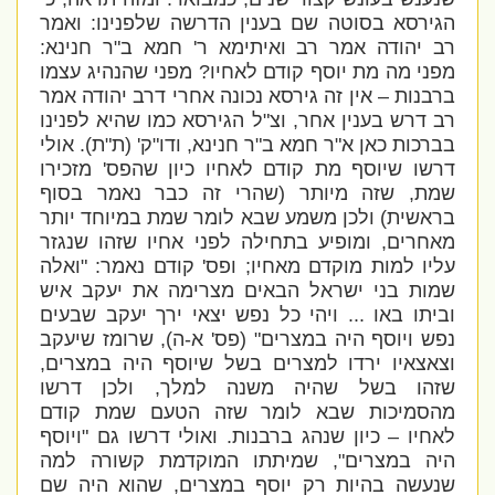
הגירסא בסוטה שם בענין הדרשה שלפנינו: ואמר
רב יהודה אמר רב ואיתימא ר' חמא ב"ר חנינא:
מפני מה מת יוסף קודם לאחיו? מפני שהנהיג עצמו
ברבנות – אין זה גירסא נכונה אחרי דרב יהודה אמר
רב דרש בענין אחר, וצ"ל הגירסא כמו שהיא לפנינו
בברכות כאן א"ר חמא ב"ר חנינא, ודו"ק' (ת"ת). אולי
דרשו שיוסף מת קודם לאחיו כיון שהפס' מזכירו
שמת, שזה מיותר (שהרי זה כבר נאמר בסוף
בראשית) ולכן משמע שבא לומר שמת במיוחד יותר
מאחרים, ומופיע בתחילה לפני אחיו שזהו שנגזר
עליו למות מוקדם מאחיו; ופס' קודם נאמר: "ואלה
שמות בני ישראל הבאים מצרימה את יעקב איש
וביתו באו ... ויהי כל נפש יצאי ירך יעקב שבעים
נפש ויוסף היה במצרים" (פס' א-ה), שרומז שיעקב
וצאצאיו ירדו למצרים בשל שיוסף היה במצרים,
שזהו בשל שהיה משנה למלך, ולכן דרשו
מהסמיכות שבא לומר שזה הטעם שמת קודם
לאחיו – כיון שנהג ברבנות. ואולי דרשו גם "ויוסף
היה במצרים", שמיתתו המוקדמת קשורה למה
שנעשה בהיות רק יוסף במצרים, שהוא היה שם