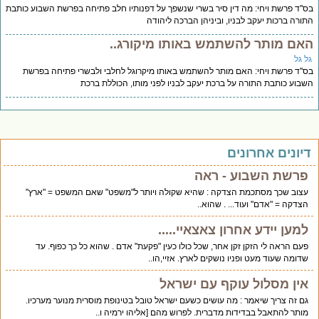
''ד פרשת ויחי: מה דין סיר בשרי שנשפך על דפנותיו חלב פתיחה בפרשת השבוע כותבת
ורה ברכות יעקב לבניו, וביניהן הברכה ליהודה
אם מותר להשתמש באותו מיקורג..
ל גל
''ד פרשת ויחי: האם מותר להשתמש באותו מיקרוגל לחלבי ולבשרי פתיחה בפרשת
בוע כותבת התורה על ברכת יעקב לבניו לפני מותו, הכוללת ברכת
יונים אחרונים
פרשת השבוע - ראה
עצוב שכך מסתכמת הצדקה : שהיא שקולה ויותר ל"משפט" שאם המשפט = "ארץ"
הצדקה = "אדם" ועוד... . שהוא..
למען יידע אחרון צאצאיי.....
פעם הראה לי הזקן זקן אחר, שכל כולו כעין "פקעת" אדם . שהוא כל כך כפוף. עד
שדומה שעוד מעט ופניו נושקים לארץ. אזיי,הו..
אין מסלול עוקף עם ישראל
גם זה צריך שיאמר : מה עושים כשעם ישראל טובל בטינופת מוסרית מנוער מערכיו.
מותר להתאבל בבדידות מדברית. לפרוש מהם [אליהו ירמיה ו..