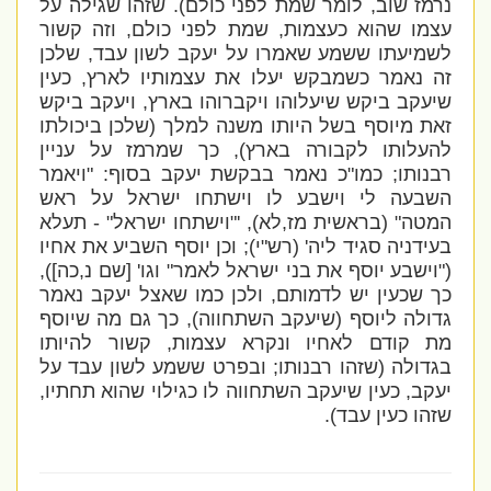
נרמז שוב, לומר שמת לפני כולם). שזהו שגילה על
עצמו שהוא כעצמות, שמת לפני כולם, וזה קשור
לשמיעתו ששמע שאמרו על יעקב לשון עבד, שלכן
זה נאמר כשמבקש יעלו את עצמותיו לארץ, כעין
שיעקב ביקש שיעלוהו ויקברוהו בארץ, ויעקב ביקש
זאת מיוסף בשל היותו משנה למלך (שלכן ביכולתו
להעלותו לקבורה בארץ), כך שמרמז על עניין
רבנותו; כמו"כ נאמר בבקשת יעקב בסוף: "ויאמר
השבעה לי וישבע לו וישתחו ישראל על ראש
המטה" (בראשית מז,לא)
, '
"וישתחו ישראל" - תעלא
בעידניה סגיד ליה' (רש"י); וכן יוסף השביע את אחיו
("וישבע יוסף את בני ישראל לאמר" וגו' [שם נ,כה]),
כך שכעין יש לדמותם, ולכן כמו שאצל יעקב נאמר
גדולה ליוסף (שיעקב השתחווה), כך גם מה שיוסף
מת קודם לאחיו ונקרא עצמות, קשור להיותו
בגדולה (שזהו רבנותו; ובפרט ששמע לשון עבד על
יעקב, כעין שיעקב השתחווה לו כגילוי שהוא תחתיו,
שזהו כעין עבד).