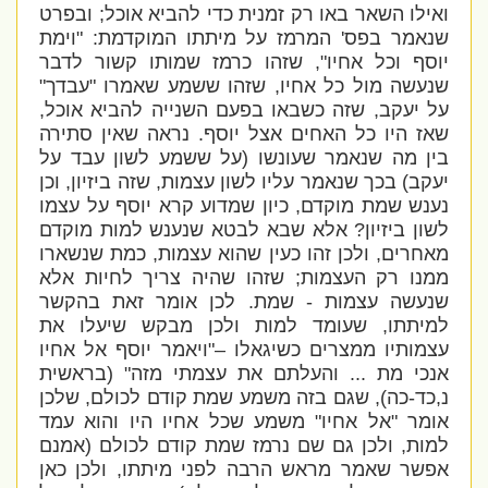
ואילו השאר באו רק זמנית כדי להביא אוכל; ובפרט
שנאמר בפס' המרמז על מיתתו המוקדמת: "וימת
יוסף וכל אחיו", שזהו כרמז שמותו קשור לדבר
שנעשה מול כל אחיו, שזהו ששמע שאמרו "עבדך"
על יעקב, שזה כשבאו בפעם השנייה להביא אוכל,
שאז היו כל האחים אצל יוסף. נראה שאין סתירה
בין מה שנאמר שעונשו (על ששמע לשון עבד על
יעקב) בכך שנאמר עליו לשון עצמות, שזה ביזיון, וכן
נענש שמת מוקדם, כיון שמדוע קרא יוסף על עצמו
לשון ביזיון? אלא שבא לבטא שנענש למות מוקדם
מאחרים, ולכן זהו כעין שהוא עצמות, כמת שנשארו
ממנו רק העצמות; שזהו שהיה צריך לחיות אלא
שנעשה עצמות - שמת. לכן אומר זאת בהקשר
למיתתו, שעומד למות ולכן מבקש שיעלו את
עצמותיו ממצרים כשיגאלו –"ויאמר יוסף אל אחיו
אנכי מת ... והעלתם את עצמתי מזה" (בראשית
נ,כד-כה), שגם בזה משמע שמת קודם לכולם, שלכן
אומר "אל אחיו" משמע שכל אחיו היו והוא עמד
למות, ולכן גם שם נרמז שמת קודם לכולם (אמנם
אפשר שאמר מראש הרבה לפני מיתתו, ולכן כאן