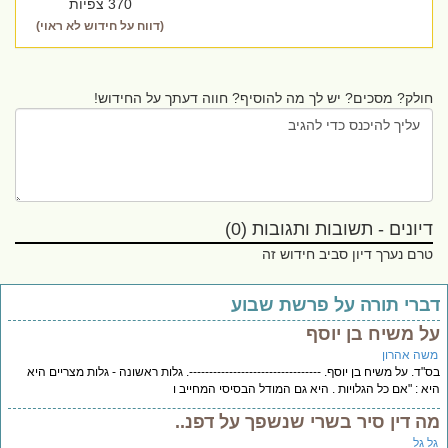
370 צפיות
(דווח על חידוש לא ראוי)
חולק? מסכים? יש לך מה להוסיף? חווה דעתך על החידוש!
דיונים - תשובות ותגובות (0)
טרם נערך דיון סביב חידוש זה
ברי תורה על פרשת שבוע
ל משיח בן יוסף
שה אהרון
"ד. על משיח בן יוסף. ---------------------------------. גלות ראשונה - גלות מצריים היא
א : "אם כל הגלויות . היא גם המודל הבסיסי המחייב ו
ה דין סיר בשרי שנשפך על דפנ..
ל גל