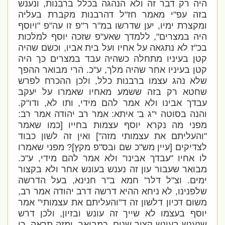
היה רק דבר זה ולא הנהגה בכלל ברבנות, ונענש
בזה עפ"י מאמר חז"ל דהרבנות מקברת בעליה
ומקצרת ימיו, יען שדרשו במ"ר ר"פ זו עה"פ "ויוסף
היה במצרים", ללמדך שאע"פ שזכה יוסף למלכות
בכ"ז לא נתגאה על אחיו ועל בית אביו, וכשם שהיה
קטן בעיניו מתחלה כשהיה עבד במצרים כך היה
קטן בעיניו אחר שהיה מלך, ע"כ. הרי מבואר ההפך
שלא נהג עצמו ברבנות כלל, ולכן ההכרח לפרש
שחטא רק בזה ששמע מאחיו שאמרו על יעקב
עבדך אבינו ולא אמר להם מידי, ותו לא, ודו"ק.
והנה בסוטה י"ג ב' איתא: אמר רב יהודה אמר רב:
מפני מה נקרא יוסף עצמות בחייו [כמו שאמר
"והעליתם את עצמותי מזה"] ואין זה לשון כבוד
לצדיקים [עיין מש"כ שם ובס"פ מקץ]? מפני שאמרו
לו אחיו "עבדך אבינו" ולא אמר להם מידי, ע"כ.
מבואר שעבור עון זה נענש בעונש אחר ולא בקצור
ימים. וצ"ל דלר' חמא ב"ר חנינא, בעל הדרשה
שלפנינו, לא ניחא ההיא דרשה דרב יהודה אמר רב,
משום דכיון דלשון זה ד"והעליתם את עצמותי" אמר
יוסף בעצמו לא שייך זה עונש ובזיון, ולכן דרש
שנענש בעונש קצור שנים, כמבואר. ומזה תראה, כי