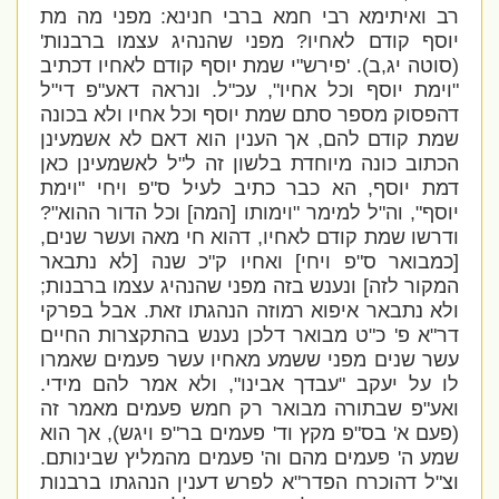
רב ואיתימא רבי חמא ברבי חנינא: מפני מה מת
יוסף קודם לאחיו? מפני שהנהיג עצמו ברבנות'
(סוטה יג,ב). 'פירש"י שמת יוסף קודם לאחיו דכתיב
"וימת יוסף וכל אחיו", עכ"ל. ונראה דאע"פ די"ל
דהפסוק מספר סתם שמת יוסף וכל אחיו ולא בכונה
שמת קודם להם, אך הענין הוא דאם לא אשמעינן
הכתוב כונה מיוחדת בלשון זה ל"ל לאשמעינן כאן
דמת יוסף, הא כבר כתיב לעיל ס"פ ויחי "וימת
יוסף", וה"ל למימר "וימותו [המה] וכל הדור ההוא"?
ודרשו שמת קודם לאחיו, דהוא חי מאה ועשר שנים,
[כמבואר ס"פ ויחי] ואחיו ק"כ שנה [לא נתבאר
המקור לזה] ונענש בזה מפני שהנהיג עצמו ברבנות;
ולא נתבאר איפוא רמוזה הנהגתו זאת. אבל בפרקי
דר"א פ' כ"ט מבואר דלכן נענש בהתקצרות החיים
עשר שנים מפני ששמע מאחיו עשר פעמים שאמרו
לו על יעקב "עבדך אבינו", ולא אמר להם מידי.
ואע"פ שבתורה מבואר רק חמש פעמים מאמר זה
(פעם א' בס"פ מקץ וד' פעמים בר"פ ויגש), אך הוא
שמע ה' פעמים מהם וה' פעמים מהמליץ שבינותם.
וצ"ל דהוכרח הפדר"א לפרש דענין הנהגתו ברבנות