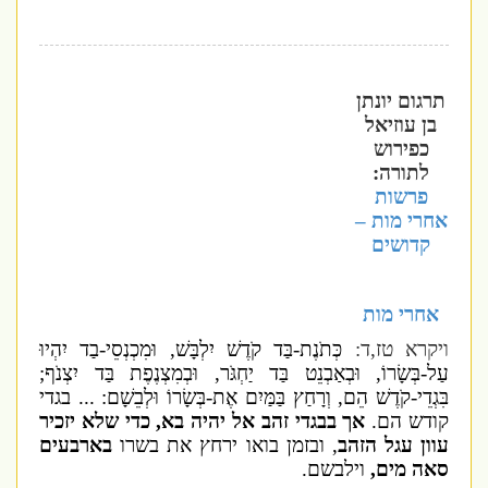
תרגום יונתן
בן עוזיאל
כפירוש
לתורה:
פרשות
אחרי מות –
קדושים
אחרי מות
ויקרא טז,ד:
כְּתֹנֶת-בַּד קֹדֶשׁ יִלְבָּשׁ, וּמִכְנְסֵי-בַד יִהְיוּ
עַל-בְּשָׂרוֹ, וּבְאַבְנֵט בַּד יַחְגֹּר, וּבְמִצְנֶפֶת בַּד יִצְנֹף;
בִּגְדֵי-קֹדֶשׁ הֵם, וְרָחַץ בַּמַּיִם אֶת-בְּשָׂרוֹ וּלְבֵשָׁם: ... בגדי
קודש הם.
אך בבגדי זהב אל יהיה בא, כדי שלא יזכיר
עוון עגל הזהב
, ובזמן בואו ירחץ את בשרו
בארבעים
סאה מים,
וילבשם.