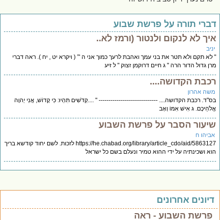
ברי תורה על פרשת שבוע
יך לא לנקום ולנטור (ורמז לא..
יב
לא תקם ולא תטר את בני עמך ואהבת לרעך כמוך אני ה '” ( ויקרא יט , יח ). ראה דברי
ן גדול הדור הרה " ג חיים דרוקמן זצוק " ל זיע
כבת הקדושה....
שה אהרון
"ד. רכבת הקדושה.... ------------------------------ " ....קְדֹשִׁים תִּהְיוּ: כִּי קָדוֹשׁ, אֲנִי יְהוָה
לֹהֵיכֶם. ג אִישׁ אִמּוֹ וְאָב
יעור הסבר על פרשת השבוע
ביהו ח
https://he.chabad.org/library/article_cdo/aid/5863127 לזכות. לשם יחוד קודשא בריך
א ושכינתיה על ידי ההוא טמיר ונעלם בשם כל ישראל
יונים אחרונים
פרשת השבוע - ראה