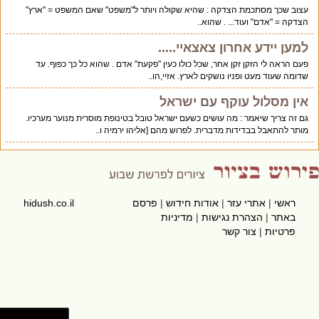
עצוב שכך מסתכמת הצדקה : שהיא שקולה ויותר ל"משפט" שאם המשפט = "ארץ"
הצדקה = "אדם" ועוד... . שהוא..
למען יידע אחרון צאצאיי.....
פעם הראה לי הזקן זקן אחר, שכל כולו כעין "פקעת" אדם . שהוא כל כך כפוף. עד
שדומה שעוד מעט ופניו נושקים לארץ. אזיי,הו..
אין מסלול עוקף עם ישראל
גם זה צריך שיאמר : מה עושים כשעם ישראל טובל בטינופת מוסרית מנוער מערכיו.
מותר להתאבל בבדידות מדברית. לפרוש מהם [אליהו ירמיה ו..
ראשי
|
אתרי עזר
|
אודות חידוש
|
פרסם
hidush.co.il
באתר
|
הצהרת נגישות
|
מדיניות
פרטיות
|
צור קשר