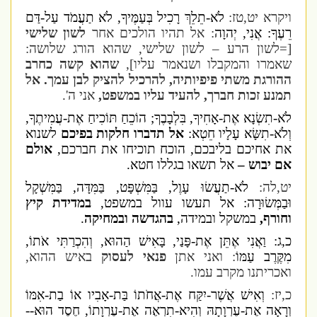
ויקרא
יט,טז:
לֹא-תֵלֵךְ רָכִיל בְּעַמֶּיךָ, לֹא תַעֲמֹד עַל-דַּם
רֵעֶךָ: אֲנִי, יְהוָה
: אל תהיו הולכים אחר
לשון שלישי
[=לשון הרע – לשון שלישי, שהוא הורג שלושה:
שאמרו והמקבלו ושנאמר עליו],
שהוא קשה כחרב
ההורגת משתי פיפיותיה, להרכיל להציק לבן עמך. אל
תמנע זכות חברך, להעיד עליו במשפט,
אני ה'.
לֹא-תִשְׂנָא אֶת-אָחִיךָ, בִּלְבָבֶךָ; הוֹכֵחַ תּוֹכִיחַ אֶת-עֲמִיתֶךָ,
וְלֹא-תִשָּׂא עָלָיו חֵטְא:
אל תדברו חלקות בפיכם
לשנוא
את אחיכם בליבכם, הוכח תוכיחו את חברכם,
אולם
אם יבוש –
אל תשאו בגללו חטא.
יט,לה:
לֹא-תַעֲשׂוּ עָוֶל, בַּמִּשְׁפָּט, בַּמִּדָּה, בַּמִּשְׁקָל
וּבַמְּשׂוּרָה: אל תעשו עוול במשפט,
במדידת קיץ
וחורף,
במשקל ובמידה,
בהגדשה ובמחיקה
.
כ,ג: וַאֲנִי אֶתֵּן אֶת-פָּנַי, בָּאִישׁ הַהוּא, וְהִכְרַתִּי אֹתוֹ,
מִקֶּרֶב עַמּוֹ
: ואני אתן
פנאי לעסוק
באיש ההוא,
ואכריתנו מקרב עמו.
כ,יז:
וְאִישׁ אֲשֶׁר-יִקַּח אֶת-אֲחֹתוֹ בַּת-אָבִיו אוֹ בַת-אִמּוֹ
וְרָאָה אֶת-עֶרְוָתָהּ וְהִיא-תִרְאֶה אֶת-עֶרְוָתוֹ, חֶסֶד הוּא--