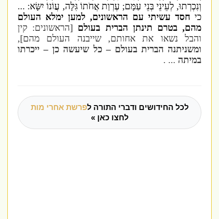
וְנִכְרְתוּ, לְעֵינֵי בְּנֵי עַמָּם; עֶרְוַת אֲחֹתוֹ גִּלָּה, עֲו‍ֹנוֹ יִשָּׂא: ...
כי
חסד עשיתי עם הראשונים, למען ימלא העולם
מהם, בטרם תינתן הברית בעולם
[הראשונים: קין
והבל נשאו את אחותם, שייבנה העולם מהם],
ומשניתנה הברית בעולם – כל שיעשה כן – ייכרתו
במיתה
... .
לכל החידושים ודברי התורה ל
פרשת אחרי מות
לחצו כאן »