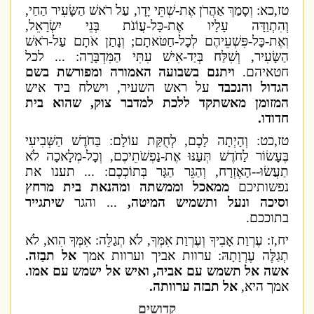
טז,כא: וְסָמַךְ אַהֲרֹן אֶת-שְׁתֵּי יָדָו, עַל רֹאשׁ הַשָּׂעִיר הַחַי,
וְהִתְוַדָּה עָלָיו אֶת-כָּל-עֲו‍ֹנֹת בְּנֵי יִשְׂרָאֵל,
וְאֶת-כָּל-פִּשְׁעֵיהֶם לְכָל-חַטֹּאתָם; וְנָתַן אֹתָם עַל-רֹאשׁ
הַשָּׂעִיר, וְשִׁלַּח בְּיַד-אִישׁ עִתִּי הַמִּדְבָּרָה: ... לכל
חטאיהם.
ויתנם בשבועה האמורה ומפורשת בשם
הגדול והנכבד
על ראש השעיר, וישלח ביד איש
המזומן מאשתקד ללכת למדבר צוק, שהוא בית
חדודו.
טז,כט: וְהָיְתָה לָכֶם, לְחֻקַּת עוֹלָם: בַּחֹדֶשׁ הַשְּׁבִיעִי
בֶּעָשׂוֹר לַחֹדֶשׁ תְּעַנּוּ אֶת-נַפְשֹׁתֵיכֶם, וְכָל-מְלָאכָה לֹא
תַעֲשׂוּ--הָאֶזְרָח, וְהַגֵּר הַגָּר בְּתוֹכְכֶם: ... תענו את
נפשותיכם
ממאכל וממשתה ומהנאת בית מרחץ
וסיכה ונעל ותשמיש המיטה,
... והגר
שיתגייר
בתוככם.
יח,ז: עֶרְוַת אָבִיךָ וְעֶרְוַת אִמְּךָ, לֹא תְגַלֵּה: אִמְּךָ הִוא, לֹא
תְגַלֶּה עֶרְוָתָהּ: ערוות אביך וערוות אמך
אל תבַזה.
אשה אל תשמש עם אביה, ואיש אל ישמש עם אמו.
אמך היא,
אל תבזה ערוותה.
קדושים