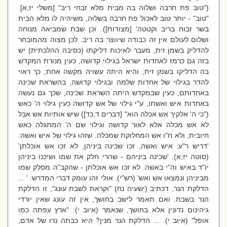
("טוב פת חרבה ושלוה בה מבית מלא זבחי ריב" [משלי יז,א].
"טוב" - יותר טוב לאכול פת חרבה בשלוה, משיהיה לו מלא הבית
בשר זבוח בריב וקטטה' [מצודות]). וכן שבת שמביאה מנוחה
ושלום לעולם אין זה כבודה שיווצר בה ריב. לכן מצוה מהמובחר
להדליק בשמן זית, מעבר לאיכות דליקתו (כסיבה ההלכתית) יש
בזה גם כרמז לאחדות ישראל בגילוי קדושה, כעין מנורת המקדש
בה הדליקו בשמן זית, והיא היתה עשויה מקשה אחת; כך ראוי
להדר בגילוי של אחדות שלמה ובגילוי קדושה, בהשראת שכינה
באחדותם, כעין שבמקדש היתה השראת שכינה, שכך גם נעשה
באחדות איש ואשתו, ע"י גילוי של אש קדושה כעין גילוי ה' כאש
("כי ה' אלקיך אש אכלה הוא" [דברים ד,כד]) שיש אותיות אש אבל
לא אש מכלה אלא לאור קדושה וגילוי שם ה' המתגלה כאש
חיובית, ולא ח"ו אש המחלוקת שמכלה. שזהו גילוי של איש ואשה:
'דריש ר"ע: איש ואשה, זכו שכינה ביניהן, לא זכו אש אוכלתן'
(סוטה יז,א). 'שכינה ביניהם - שהרי חלק את שמו ושיכנו ביניהן
יו"ד באיש וה"י באשה. לא זכו אש אוכלתן - שהקב"ה מסלק שמו
מביניהן ונמצאו אש ואש' (רש"י). אולי זהו עומק דברי המדרש: ' ...
הדלקת הנר, דכתיב (ישעיה נח) "וקראת לשבת עונג", זו הדלקת
הנר בשבת. ואם תאמר לישב בחושך, אין זה עונג שאין יורדי
גיהינום נדונין אלא בחושך, שנאמר (איוב י): "ארץ עפתה כמו
אופל" (איוב י). ... הדלקת הנר מנין? היא כבתה נרו של אדם,