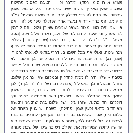
(שו"ע או"ח סימן רסד). 'מדבר וכו' - הטעם בפסול פתילות
ושמנים שאין מאירין יפה וחיישינן שמא יטה הכלי שיבוא השמן
שבתוכו אל הפתילה כדי שידלק יפה וחייב משום מבעיר' (מ"ב
ס"ק א). 'המובחר - דהוא נמשך אחר הפתילה טפי מכולהו, ואם
אין שמן זית מצוי מצוה בשאר שמנים שאורן צלול, והם קודמין
לנר שעוה, ונר שעוה קודם לנר של חלב, דאורה צלול ויפה [מטה
משה]. ונ"ל דכ"ז לפי ענין הנר, דבנר שלנו [שקורין סטרין] שצלול
בודאי יותר מן השעוה ואינו רגיל להטות בו אפילו בחול זה עדיף
מנר שעוה. ואולי אף מכל השמנים, דהרי בודאי לא אתי להטות'
(שם, כג). נרות שבת צריכים להיות מסוג שידלק היטב, ולא
מסוגים שלא דולקים טוב וכך יכול לגרום לחילול שבת. אולי אפשר
כרמז שבנרות השבת יש טעם של מניעת מריבה בבית: 'הדלקת נר
בשבת - שלא היה לו ממה להדליק ובמקום שאין נר אין שלום,
שהולך ונכשל והולך באפילה' (שבת כה,ב; רש"י ד"ה 'הדלקת'). לכן
מתגלה בנרות שבת שצריכים להאיר בצורה טובה, שזהו שהשמן
נמשך אחר הפתילה כראוי, שהשמן ראוי והפתילה ראויה וכך
דולקים יחד כראוי; שזהו גילוי של שלום בית שהאיש והאשה
מאוחדים כראוי (כעין שמן ופתילה). בשבת יש עניין מיוחד של
שלום בית, שכיון ששניהם בבית הרבה זמן ואף לחוצים בהכנות
לשבת זה יכול לגרום ללחץ שמביא מחלוקת; ובפרט ששבת היא
קדושה גדולה המקדשת את העולם ויש בה גילוי של שבת מנוחה