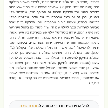
דכתיב: (משלי ה) "נר אלוקים נשמת אדם", לפיכך תשמור הדלקת
הנר' (תנחומא "נח" סימן א). שמעבר לפשט אולי רמוז שבגיהנום
נידונים באש, וכך הדלקת הנרות זה ההיפך מכך, שמבטל גילוי
גיהנום, ולכן גם זה כנגד שכבתה נרו של אדם, שפגמה בגילוי
קדושתו בעולם, ונעשה ריחוק מהקב"ה, וע"י הדלקת נרות שבת
מביאה לאחדות ובכך לגילוי שם ה', שזה קשור עם ביטול אש רעה
כעין אש גיהנום, שזהו ביטול של גילוי אש ממריבה בין איש ואשתו
שיוצא ריחוק מה' ושנשאר רק אש מכלה. וזהו עומק הדלקת הנר
כתיקון למעשה חוה שהחטיאה, שזה קשור בריב ביניהם, שכך
גרמה לו לאכול: 'רבנן אמרי: התחילה מיללת עליו בקולה' (ב"ר
יט,ה). שכך בהדלקת הנר מונעים מחלוקת ומביאים בכך לתיקון
העולם, כתיקון למעשה חוה וכגילוי כבוד שבת והשפעתה לתיקון
עולם (ששבת מביאה לתיקון עולם: 'אמר רבי יוחנן משום רבי
שמעון בן יוחי: אלמלי משמרין ישראל שתי שבתות כהלכתן מיד
נגאלים, שנא' (ישעיהו נו, ד): "כה אמר ה' לסריסים אשר ישמרו
את שבתותי", וכתיב בתריה: "והביאותים אל הר קדשי" וגו'' [שבת
קיח,ב]).
לכל החידושים ודברי התורה ל
מסכת שבת