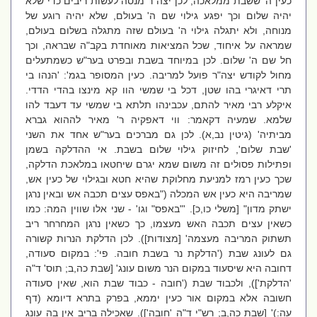
כעין ה' ששבת ממלאכה, לכן יצה"ר מנסה לעשות ריבים כדי שלא
יהיה שלום וכך יפגע גילוי שם ה' בעולם, שלא יהיה רוגע של
מנוחה, ולא יתגלה גילוי ה' בעולם שזה מתגלה בשלום בעולם,
שמראה על איחוד, שכל המציאות מאוחדת בקב"ה שבראה, וכך
חל שם ה' שלום. לכן במיוחד בשבת ובפרט בער"ש כשמתעלים
מחול לקודש יצה"ר פועל למריבה. כעין המסופר בגמ': 'הנהו בי
תרי דאיגרי בהו שטן, דכל בי שמשי הוו קא מינצו בהדי הדדי.
איקלע רבי מאיר להתם, עכבינהו תלתא בי שמשי עד דעבד להו
שלמא. שמעיה דקאמר: ווי דאפקיה ר' מאיר לההוא גברא
מביתיה' (גיטין נב,א). לכן גם מברכים בער"ש אחד את השני
'שבת שלום', לחיזוק גילוי שלום בשבת. אי ההדלקה בשמן
ופתילות פסולים זה משום שמא יגרם שיחטאו במלאכת הדלקה,
שכך כעין רמז למניעת מחלוקת שהיא חטא ובגילוי של כעין אש,
שמריבה היא כעין אש המכלה ("באפס עצים תכבה אש ובאין נרגן
ישתק מדון" [משלי כו,כ]. '"באפס" וגו' - שני אלו שווין המה: כמו
כשאין עצים תכבה האש מעצמו, כך כשאין נרגן המחרחר ריב
תשתוק המריבה מעצמה' [מצודות]). לכן הדלקת הנרות קשורה
גם לעונג שבת ('הדלקת נר בשבת חובה. פי': במקום סעודה,
דחובה היא שיסעוד במקום הנר משום עונג' [שבת כה,ב; תוס' ד"ה
'הדלקת']), ולכבוד שבת ('חובה - כבוד שבת הוא, שאין סעודה
חשובה אלא במקום אור כעין יממא, בפרק בתרא דיומא (דף
עה:)' [שבת כה,ב; רש"י ד"ה 'חובה']). שאכילה בריב אין בה עונג