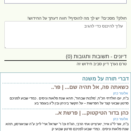
חולק? מסכים? יש לך מה להוסיף? חווה דעתך על החידוש!
דיונים - תשובות ותגובות (0)
טרם נערך דיון סביב חידוש זה
ברי תורה על משנה
שאתה פה, אל תהיה שם... | פר..
לעזר כהן
ה, יום הולדתי הכ"ח, 'מלכות שבהוד', תהא שנת פלאות וניסים . כמדי שבוע לפניכם
טון שבועי קצר על הפרשות – על הקשר ביניהן ובין ל"ג בעומר בע
הן בדור הטיקטוק... | פרשת א..
לעזר כהן
ה, אור לי"ג אייר, יארצייט אחי הרבי, הוו"ח וכו' ר' ישראל ארי' לייב ע"ה שניאורסון, תהא
ת פלאות וניסים . כמדי שבוע לפניכם סרטון שבועי ק