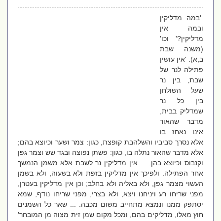
'במה מדליקין
ובמה אין
מדליקין?' וכו'
(משנה שבת
ב,א). 'אין עושין
פתילה לנר של
שבת, בין נר
שעל השולחן
בין כל נר
שמדליק בבית,
מדבר שהאור
אינו נאחז בו
אלא נסרך סביביו והשלהבת קופצת, כגון: צמר ושער וכיוצא בהם;
אלא מדבר שהאור נתלה בו, כגון: פשתן נפוצה ובגד שש וצמר גפן
וקנבוס וכיוצא בהן. ... אין מדליקין נר לשבת אלא משמן הנמשך
אחר הפתילה. ולפיכך אין מדליקין בזפת ולא בשעוה, ולא בשמן
העשוי מצמר גפן, ולא באליה ולא בחלב; וכן אין מדליקין בעטרן,
מפני שריחו רע ויניחנו ויצא, ולא בצרי, מפני שריחו נודף, שמא
יסתפק ממנו ונמצא מתחייב משום מכבה. ... שאר כל השמנים
חוץ מאלו, מדליקים בהם, ומכל מקום שמן זית מצוה מן המובחר'