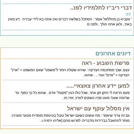
ברי ריב"ז לתלמידיו לפנ..
יב
עקביא בן מהללאל אומר : הסתכל בשלשה דברים ואין אתה בא לידי עבירה . דע מאין
ת , ולאן אתה הולך , ולפני מ
יונים אחרונים
פרשת השבוע - ראה
עצוב שכך מסתכמת הצדקה : שהיא שקולה ויותר ל"משפט" שאם המשפט = "ארץ"
הצדקה = "אדם" ועוד... . שהוא..
למען יידע אחרון צאצאיי.....
פעם הראה לי הזקן זקן אחר, שכל כולו כעין "פקעת" אדם . שהוא כל כך כפוף. עד
שדומה שעוד מעט ופניו נושקים לארץ. אזיי,הו..
אין מסלול עוקף עם ישראל
גם זה צריך שיאמר : מה עושים כשעם ישראל טובל בטינופת מוסרית מנוער מערכיו.
מותר להתאבל בבדידות מדברית. לפרוש מהם [אליהו ירמיה ו..