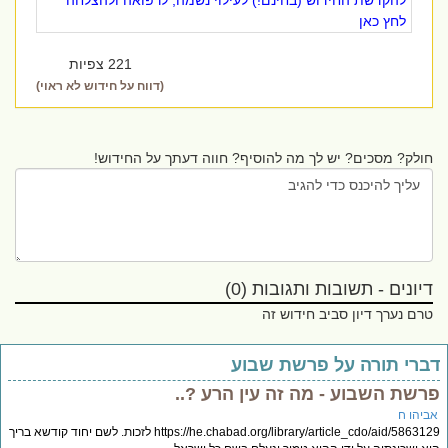
להקדשת החידוש (בחינם!) לעילוי נשמה, לרפואה ולהצלחה
לחץ כאן
221 צפיות
(דווח על חידוש לא ראוי)
חולק? מסכים? יש לך מה להוסיף? חווה דעתך על החידוש!
דיונים - תשובות ותגובות (0)
טרם נערך דיון סביב חידוש זה
ברי תורה על פרשת שבוע
רשת השבוע - מה זה עין הרע ?..
ביהו ח
https://he.chabad.org/library/article_cdo/aid/5863129 לזכות. לשם יחוד קודשא בריך