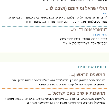
א ושכינתיה על ידי ההוא טמיר ונעלם בשם כל ישראל
גלי ישראל ומיקומם (ושבט לוי..
יב
ידבר ה ' אל משה ואל אהרן לאמר . איש על דגלו באתת לבית אבתם יחנו בני ישראל
גד סביב לאהל מועד יחנו . והחנים קדמה מזרחה דגל מחנה יהודה
והארץ אזכור"- זי..
שה אהרון
"ד. "והארץ אזכור" - זיכרון תמיד לארץ... ---------------------------------------------------
ְהֵבֵאתִי אֹתָם, בְּאֶרֶץ אֹיְבֵיהֶם; אוֹ־אָז י
יונים אחרונים
המשפט הראשון....
לא בכדי הריב הראשון הוא בין : "דם לדם". שיש כאלה שדמם כנראה סמוק יותר
להשפך על תקומת ישראל וקיומו . ויש את האחרים שמוס..
מהפכות עושים בעם ישראל ...
כל אימת שאני מביא דבר תורה עם משמעות פוליטית משנית היכרחית . משהו מתעורר
להפריע לי בכתיבה. כמה פעמים משהו מחק ושיבש העלה והוריד ול..