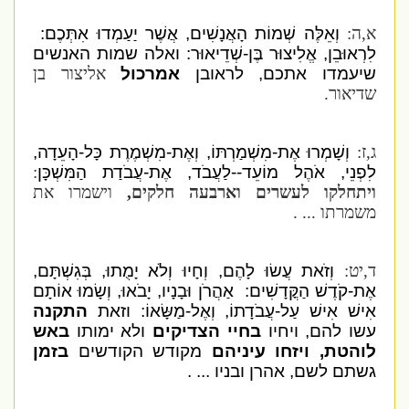
א,ה:
וְאֵלֶּה שְׁמוֹת הָאֲנָשִׁים, אֲשֶׁר יַעַמְדוּ אִתְּכֶם:
לִרְאוּבֵן, אֱלִיצוּר בֶּן-שְׁדֵיאוּר: ואלה שמות האנשים
שיעמדו אתכם, לראובן
אמרכול
אליצור בן
שדיאור.
ג,ז:
וְשָׁמְרוּ אֶת-מִשְׁמַרְתּוֹ, וְאֶת-מִשְׁמֶרֶת כָּל-הָעֵדָה,
לִפְנֵי, אֹהֶל מוֹעֵד--לַעֲבֹד, אֶת-עֲבֹדַת הַמִּשְׁכָּן
:
ויתחלקו לעשרים וארבעה חלקים,
וישמרו את
משמרתו ... .
ד,יט:
וְזֹאת עֲשׂוּ לָהֶם, וְחָיוּ וְלֹא יָמֻתוּ, בְּגִשְׁתָּם,
אֶת-קֹדֶשׁ הַקֳּדָשִׁים: אַהֲרֹן וּבָנָיו, יָבֹאוּ, וְשָׂמוּ אוֹתָם
אִישׁ אִישׁ עַל-עֲבֹדָתוֹ, וְאֶל-מַשָּׂאוֹ: וזאת
התקנה
עשו להם, ויחיו
בחיי הצדיקים
ולא ימותו
באש
לוהטת, ויזחו עיניהם
מקודש הקודשים
בזמן
גשתם לשם, אהרן ובניו ... .