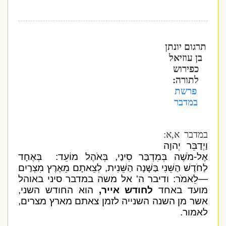
תרגום יונתן
בן עוזיאל
כפירוש
לתורה:
פרשת
במדבר
במדבר א,א:
וַיְדַבֵּר יְהוָה
אֶל-מֹשֶׁה בְּמִדְבַּר סִינַי, בְּאֹהֶל מוֹעֵד: בְּאֶחָד
לַחֹדֶשׁ הַשֵּׁנִי בַּשָּׁנָה הַשֵּׁנִית, לְצֵאתָם מֵאֶרֶץ מִצְרַיִם
—לֵאמֹר: ודיבר ה' אל משה במדבר סיני באוהל
מועד באחד
לחודש אייר,
הוא החודש השני,
אשר מן השנה השנייה לזמן צאתם מארץ מצרים,
לאמור.