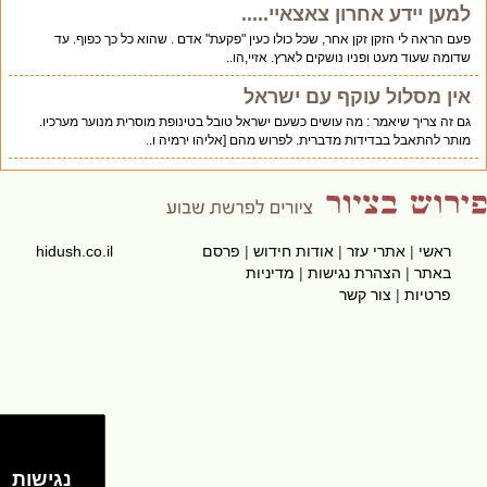
למען יידע אחרון צאצאיי.....
פעם הראה לי הזקן זקן אחר, שכל כולו כעין "פקעת" אדם . שהוא כל כך כפוף. עד
שדומה שעוד מעט ופניו נושקים לארץ. אזיי,הו..
אין מסלול עוקף עם ישראל
גם זה צריך שיאמר : מה עושים כשעם ישראל טובל בטינופת מוסרית מנוער מערכיו.
מותר להתאבל בבדידות מדברית. לפרוש מהם [אליהו ירמיה ו..
ראשי
|
אתרי עזר
|
אודות חידוש
|
פרסם
hidush.co.il
באתר
|
הצהרת נגישות
|
מדיניות
פרטיות
|
צור קשר
נגישות