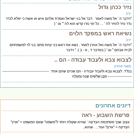
זיר ככהן גדול
יב
ידבר ה ' אל משה לאמר . דבר אל בני ישראל ואמרת אלהם איש או אשה כי יפלא לנדר
ר נזיר להזיר לה ' … כל ימי נזרו קדש הוא לה '” וגו ' (
שיאת ראש במפקד הלוים
יב
ידבר ה ' אל משה ואל אהרן לאמר . נשא את ראש בני קהת מתוך בני לוי למשפחתם
ית אבתם " וגו ' ( במדבר ד , א - ב ). " וידבר
צבוא צבא ולעבוד עבודה - הם ..
שה אהרון
"ד. לצבוא צבא ולעבוד עבודה - הם שניים שהם אחד. ---------------------------------------
------------------ מִבֶּן שְׁלֹשִׁים שָׁנָה וָמַעְלָה
יונים אחרונים
פרשת השבוע - ראה
עצוב שכך מסתכמת הצדקה : שהיא שקולה ויותר ל"משפט" שאם המשפט = "ארץ"
הצדקה = "אדם" ועוד... . שהוא..