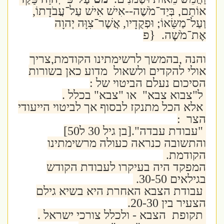
אוֹתָם, בְּיַד־מֹשֶׁה--אִישׁ אִישׁ עַל־עֲבֹדָתוֹ,
וְעַל־מַשָּׂאוֹ; וּפְקֻדָיו, אֲשֶׁר־צִוָּה יְהוָה
אֶת־מֹשֶׁה. {פ
והנה ,בהמשך לרשימתינו הקודמת,צריך
אולי להקדים ולשאול מדוע כאן בשורות
הסיכום נעלם הביטוי של :
ל"צבוא צבא" או "צבא" בכלל .
אלא הכל מתנקז לבסוף אך לביטוי הייעודי
הצר :
"עבודת עבדה".[בן גיל 30 ל50]
והתשובה כנראה כעולה מרשימתינו
הקודמת.
המפקד היה בעיקרו לעבודת הקודש
בגילאים 30-50.
עבודת הצבא האחרת היא בשיא גילם
הצעיר בין 20-30.
תקופת הצבא - ולכלל צורכי ישראל .