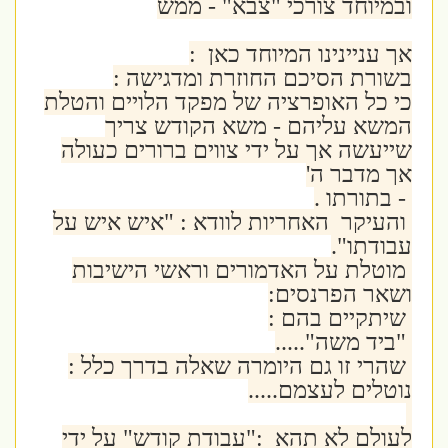
ובמיוחד צורכי "צבא" - ממש
אך עניינינו המיוחד כאן :
בשורת הסיכם החוזרת ומדגישה :
כי כל האופרציה של מפקד הלויים והטלת
המשא עליהם - משא הקודש צריך
שייעשה אך על ידי צווים ברורים כעולה
אך מדבר ה'
- בתורתו .
והעיקר האחריות לוודא : "איש איש על
עבודתו".
מוטלת על האדמורים וראשי הישיבות
ושאר הפרנסים:
שיתקיים בהם :
"ביד משה".....
שהרי זו גם היומרה שאלה בדרך כלל :
נוטלים לעצמם.....
לעולם לא תהא :"עבודת קודש" על ידי