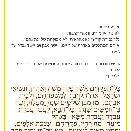
-----------------
-----------------
----------------
מי יעיז לקום
ולהוכיח אדמורים וראשי ישיבות
על "עבודת קודש" לא אחראית ולא מפוקחת של "נתינהם"
אותם המתכסים באדרת של לויים. ואשר מבקשם ייעוד נבדל של
לויים.
אז יש תוכחת הכתובה בתורה אותה המסיימת את פרשת מפקד
הלויים
כלהלון :
כָּל־הַפְּקֻדִים אֲשֶׁר פָּקַד מֹשֶׁה וְאַהֲרֹן, וּנְשִׂיאֵי
יִשְׂרָאֵל--אֶת־הַלְוִיִּם: לְמִשְׁפְּחֹתָם, וּלְבֵית
אֲבֹתָם.
מז
מִבֶּן שְׁלֹשִׁים שָׁנָה וָמַעְלָה, וְעַד
בֶּן־חֲמִשִּׁים שָׁנָה: כָּל־הַבָּא, לַעֲבֹד עֲבֹדַת
עֲבֹדָה וַעֲבֹדַת מַשָּׂא--בְּאֹהֶל
מוֹעֵד.
מח
וַיִּהְיוּ, פְּקֻדֵיהֶם--שְׁמֹנַת אֲלָפִים,
וַחֲמֵשׁ מֵאוֹת וּשְׁמֹנִים.
מט
עַל־פִּי יְהוָה פָּקַד