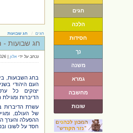
חגים
הלכה
חגים
חג שבועות
חסידות
חג שבועות - 
נך
נכתב על ידי
אלון
| 19/5/2026
משנה
בחג השבועות, ביו
גמרא
העם היהודי בשני 
יצוקים כל ערכי
מחשבה
הדיברות ומגילת ר
שונות
עשרת הדיברות ב
של העולם, ומגי
ההפעלה והערך המ
חסד על לשונו ובכל