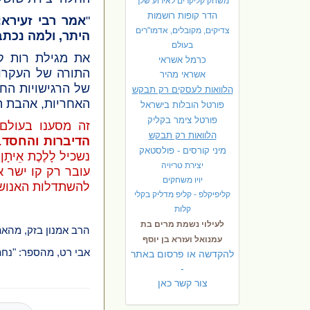
משחק קליקרים לאירוע שלך
הדר קופות רושמות
"
אמר רבי זעירא:
צדיקים, מקובלים, אדמו"רים
היתר, ולמה נכת
בעולם
את מגילת רות קו
כרמל אשראי
התורה של העקרונ
אשראי מהיר
של הרגישויות הח
הלוואות לעסקים רק תבקש
האחריות, אהבת ה
פורטל הובלות בישראל
פ
ורטל צימר בקליק
זה מסענו בעולם,
הלוואות רק תבקש
הדיברות והחסד
.
מיני קורסים - פולסטאק
נשכיל לָלֶכֶת אֵי
יצירת טריויה
עובר רק קו ישר א
יויו משחקים
להשתדלות האנושי
קליפיקלפ - קליפ מדליק בקלי
קלות
לעילוי נשמת מרים בת
הרב אמנון בזק, מהאת
עמנואל ועזרא בן יוסף
אבי רט, מהספר: "נחת
להקדשה או פרסום באתר
-
צור קשר כאן