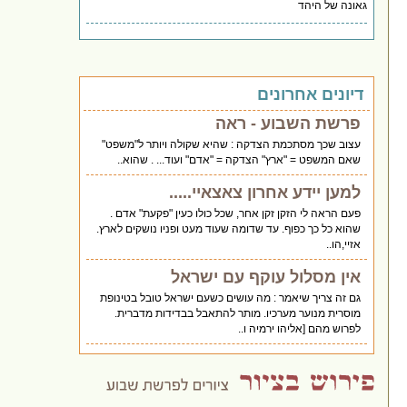
גאונה של היהד
דיונים אחרונים
פרשת השבוע - ראה
עצוב שכך מסתכמת הצדקה : שהיא שקולה ויותר ל"משפט"
שאם המשפט = "ארץ" הצדקה = "אדם" ועוד... . שהוא..
למען יידע אחרון צאצאיי.....
פעם הראה לי הזקן זקן אחר, שכל כולו כעין "פקעת" אדם .
שהוא כל כך כפוף. עד שדומה שעוד מעט ופניו נושקים לארץ.
אזיי,הו..
אין מסלול עוקף עם ישראל
גם זה צריך שיאמר : מה עושים כשעם ישראל טובל בטינופת
מוסרית מנוער מערכיו. מותר להתאבל בבדידות מדברית.
לפרוש מהם [אליהו ירמיה ו..