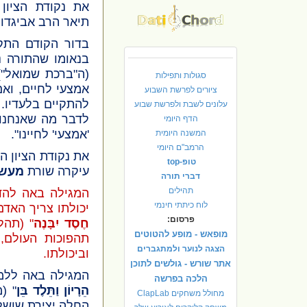
את נקודת הציון
תיאר
הרב אביגדור
בדור הקודם התקי
בנאומו שהתורה נח
(ה"ברכת שמואל") 
סגולות ותפילות
אמצעי לחיים, ואם
ציורים לפרשת השבוע
להתקיים בלעדיו. 
עלונים לשבת ולפרשת שבוע
לדבר מה שאנחנו 
הדף היומי
'אמצעי' לחיינו".
המשנה היומית
הרמב"ם היומי
את נקודת הציון ה
טופ-top
עיקרה שורת
מעשי
דברי תורה
תהילים
המגילה באה להדג
לוח כיתתי חינמי
יכולתו צריך האדם
פרסום:
חֶסֶד יִבָּנֶה
"
(תהל
מופאש - מופע להטוטים
תהפוכות העולם,
הצגה לנוער ולמתגברים
וביכולתו.
אתר שורש - גולשים לתוכן
המגילה באה ללמד
הלכה בפרשה
הֵרָיוֹן וַתֵּלֶד בֵּן
"
(מ
מחולל משחקים ClapLab
החלה יצירת שושל