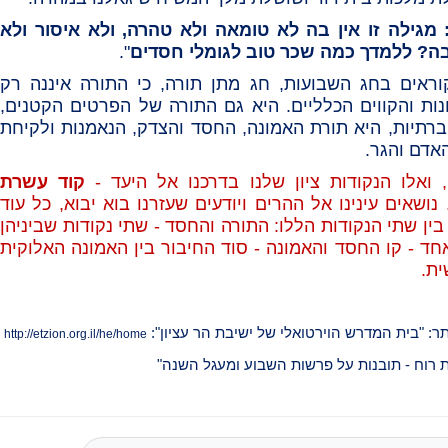
 מגילה זו אין בה לא טומאה ולא טהרה, ולא איסור ולא
בה? ללמדך כמה שכר טוב לגומלי חסדים
".
ראים בחג השבועות, חג מתן תורה, כי התורה איננה רק
ות והקווים הכלליים. היא גם התורה של הפרטים הקטנים,
ברתיות, היא תורת האמונה, החסד והצדק, הנאמנות ולקיחת
אדם והגר.
 ואלו הנקודות ציון שלנו בדרכנו אל היעד -
קוד עשרת
 נושאים עינינו אל ההרים ויודעים שעזרנו בוא יבוא, כל עוד
תָן בין שתי הנקודות הללו: התורה והחסד - שתי נקודות שביניהן
חד - קו החסד והאמונה - סוד החיבור בין האמונה האלוקית
ת.
ר: "בית המדרש הוירטואלי של ישיבת הר עציון":
http://etzion.org.il/he/home
 רוח - תובנות על פרשות השבוע ומעגל השנה"