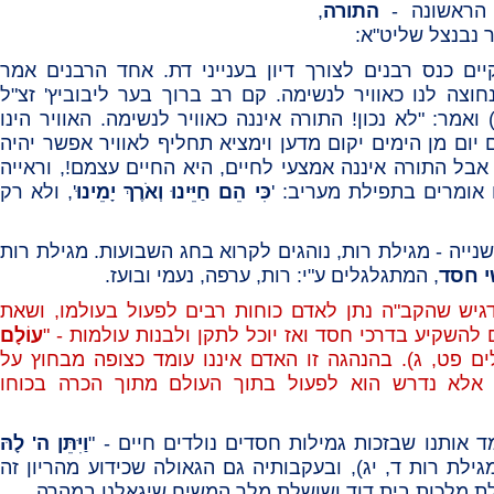
 הראשונה -
התורה
,
 נבנצל שליט"א:
ים כנס רבנים לצורך דיון בענייני דת. אחד הרבנים אמר
וצה לנו כאוויר לנשימה. קם רב ברוך בער ליבוביץ' זצ"ל
ואמר: "לא נכון! התורה איננה כאוויר לנשימה. האוויר הינו
 יום מן הימים יקום מדען וימציא תחליף לאוויר אפשר יהיה
אבל התורה איננה אמצעי לחיים, היא החיים עצמם!, וראייה
אומרים בתפילת מעריב: '
כִּי הֵם חַיֵּינוּ וְאֹרֶךְ יָמֵינוּ
', ולא רק
שנייה - מגילת רות, נוהגים לקרוא בחג השבועות. מגילת רות
 חסד
, המתגלגלים ע"י: רות, ערפה, נעמי ובועז.
יש שהקב"ה נתן לאדם כוחות רבים לפעול בעולמו, ושאת
 להשקיע בדרכי חסד ואז יוכל לתקן ולבנות עולמות - "
עוֹלָם
ים פט, ג)
. בהנהגה זו האדם איננו עומד כצופה מבחוץ על
 אלא נדרש הוא לפעול בתוך העולם מתוך הכרה בכוחו
 אותנו שבזכות גמילות חסדים נולדים חיים -
"
וַיִּתֵּן ה' לָהּ
גילת רות ד, יג)
, ובעקבותיה גם הגאולה שכידוע מהריון זה
ת מלכות בית דוד ושושלת מלך המשיח שיגאלנו במהרה.