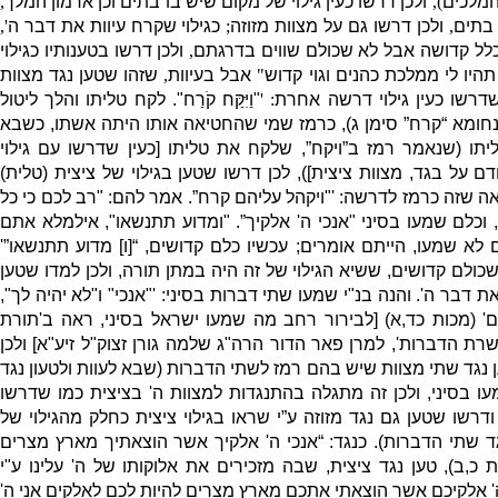
המלכים
),
ולכן דרשו כעין גילוי של מקום שיש בו בתים וכן ארמון המלך
,
 בתים
,
ולכן דרשו גם על מצוות מזוזה
;
כגילוי שקרח עיוות את דבר ה
',
ל קדושה אבל לא שכולם שווים בדרגתם
,
ולכן דרשו בטענותיו כגילוי
היו לי ממלכת כהנים וגוי קדוש
"
אבל בעיוות
,
שזהו שטען נגד מצוות
דרשו כעין גילוי דרשה אחרת
: '
"
וַיִּקַּח קֹרַח
"
.
לקח טליתו והלך ליטול
חומא “קרח” סימן ג
),
כרמז שמי שהחטיאה אותו היתה אשתו
,
כשבא
יתו
(
שנאמר רמז ב”ויקח”
,
שלקח את טליתו
[
כעין שדרשו עם גילוי
דם על בגד
,
מצוות ציצית
]),
לכן דרשו שטען בגילוי של ציצית
(
טלית
)
אה שזה כרמז לדרשה
: '"
ויקהל עליהם קרח”
.
אמר להם
: "
רב לכם כי כל
,
וכלם שמעו בסיני
"
אנכי ה
'
אלקיך”
. "
ומדוע תתנשאו
",
אילמלא אתם
 לא שמעו
,
הייתם אומרים
;
עכשיו כלם קדושים
, “[
ו
]
מדוע תתנשאו”
'
כולם קדושים
,
ששיא הגילוי של זה היה במתן תורה
,
ולכן למדו שטען
את דבר ה
'.
והנה בנ
"
י שמעו שתי דברות בסיני
: '"
אנכי
"
ו
"
לא יהיה לך
",
ם
' (
מכות כד
,
א
) [
לבירור רחב מה שמעו ישראל בסיני
,
ראה ב
'
תורת
רת הדברות
',
למרן פאר הדור הרה
"
ג שלמה גורן זצוק
"
ל זיע
"
א
]
ולכן
ן נגד שתי מצוות שיש בהם רמז לשתי הדברות
(
שבא לעוות ולטעון נגד
ו בסיני
,
ולכן זה מתגלה בהתנגדות למצוות ה
'
בציצית כמו שדרשו
 ודרשו שטען גם נגד מזוזה ע”י שראו בגילוי ציצית כחלק מהגילוי של
ד שתי הדברות
).
כנגד
: “
אנכי ה
'
אלקיך אשר הוצאתיך מארץ מצרים
 כ
,
ב
),
טען נגד ציצית
,
שבה מזכירים את אלוקותו של ה
'
עלינו ע
"
י
'
אלקיכם אשר הוצאתי אתכם מארץ מצרים להיות לכם לאלקים אני ה
'