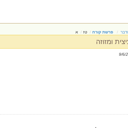
דבר
פרשת קורח
טז
א
ית ומזוזה