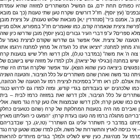
יו כפותים תחת ידם
,
גם המשיל המשתררים למזוזה שהיא עומדת
מבפנים
' (
עץ יוסף
).
חז
"
ל דורשים שקרח טען שתי טענות
(
כך גם מובא
ן ב
',
אמנם ביר
' [
סנהדרין י
,
א
]
מובאות שלוש טענות
).
על ציצית מובן
פרשת ציצית שנאמרה קודם
,
כמו שאומרים חז
"
ל במפורש
,
אולם מניין
מלא ספרים
?
ע
"
פ דברי העיר גבורים
(
בעץ יוסף
)
מובן שדרשו כיון שזה
 הטענה של ציצית
.
אולי אפשר גם שדרשו שקודם לציצית נאמר על
רג מחוץ למחנה
: “
ויציאו אתו כל העדה אל מחוץ למחנה וירגמו אתו
צוה ה
'
את משה”
(
במדבר טו
,
לו
),
ולכן דרשו חז”ל שיש בטענות קרח
ן שיש במחנה
(
ובגילוי של יציאה
),
ולכן למדו על מזוזה שיש בישובם של
נפגשים ביציאה כעין שהוא הוצא
)
.
עוד אפשר שלקרח ועדתו היו שתי
תה נגד משה ואהרן שהם משתררים על כלל הציבור
,
והטענה השניה
ות אצלם
.
לכן ראו חז
"
ל בסמיכות לציצית רמז על הטענה של הכהונה
,
כמו שלכהנים יש בעבודתם בגדי קודש
,
ומזה למדו גם לדרוש כנגד
ררים על כלל הציבור
,
ולכן דרשו זאת במזוזה כרמז לבית – בית
ים כמו שטען קרח
;
ולכן דרשו שבמצוות אלו טען קרח נגד משה
.
אולי
ן ואבירם מה היה בטענות המחלוקת של קרח
(
שהם כטוענים כחלק
בריהם מתגלה ברמז מה טענו בעדת קרח
): "
המעט כי העליתנו מארץ
יתנו במדבר כי תשתרר עלינו גם השתרר
" (
טז
,
יג
),
כך שבדבריהם
– אי כניסה לארץ והתשררות של משה
,
ולכן למדו שכמו שטען קרח נגד
רמז על מנהיגות
,
כעין שיש לשליט ולמלך בגדים מיוחדים להראות