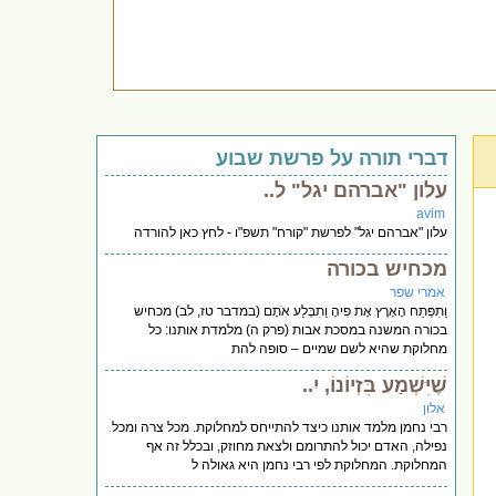
דברי תורה על פרשת שבוע
עלון "אברהם יגל" ל..
avim
עלון "אברהם יגל" לפרשת "קורח" תשפ"ו - לחץ כאן להורדה
מכחיש בכורה
אמרי שפר
וַתִפְּתַח הָאָרֶץ אֶת פִיהָ וַתִבְּלַע אֹתָם (במדבר טז, לב) מכחיש
בכורה המשנה במסכת אבות (פרק ה) מלמדת אותנו: כל
מחלוקת שהיא לשם שמיים – סופה להת
שֶׁיִּשְׁמַע בִּזְיוֹנוֹ, יִ..
אלון
רבי נחמן מלמד אותנו כיצד להתייחס למחלוקת. מכל צרה ומכל
נפילה, האדם יכול להתרומם ולצאת מחוזק, ובכלל זה אף
המחלוקת. המחלוקת לפי רבי נחמן היא גאולה ל