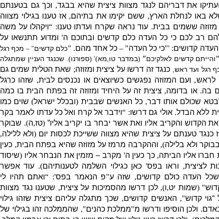
עתיקו את דבריהם לנגד מצוות ציצית שהיא בבגד
,
וכך גם בטענתם
א באו לנחלת הארץ
,
ששם יקימו את בתיהם
,
אז טענו בגילוי מצווה
מזוזה ששמים בבית
.
עוד נראה שקרח ועדתו טענו
: “
ויקהלו על משה
להם רב לכם כי כל העדה כלם קדשים ובתוכם ה
'
ומדוע תתנשאו על
העדה קדושים
: '"
כי כל העדה
" –
כל אחד מהם
. "
כלם קדשים
מכף רגל
" –
והייתם קדשים לאלקיכם״
במדבר טו
מא
ספורנו
שכנגד העניין שמתגלה
).
)' (
,
(
כנגד זה דרשו על ציצית ומזוזה
;
שאת הטלית שמים גם
 רגל ועד ראש
,
י לראש
,
ועם המזוזה נפגשים כשיוצאים או נכנסים לבית
,
שזהו כרגל
ם בה
.
או בדומה
,
ציצית זה על היחיד ומזוזה זה בפתח הבית בו כמה
בטא שכולם אותו דבר
,
כל האנשים שבבית
(
ובכלל ישראל
)
שוים כמו
ית ללא הבדל
.
אולי גם דרשו
: “
וידבר אל קרח ואל כל עדתו לאמר בקר
את הקדוש והקריב אליו ואת אשר יבחר בו יקריב אליו”
(
טז
,
ה
).
שבוקר
 כנגד טענתם על ציצית שהיא מצווה ששייכת לכסות יום
(
ולא ללילה
,
 בבוקר ולא בלילה
),
וההקרבה מרמז על מזוזה שהיא בפתח הבית
,
כעין
 חברו אליו הביתה
,
כך כעין ה
'
מקרב – מזמין את הנבחר אליו
(
שיסוד
ת לציצית
,
וראו בפס
'
כאן כגילוי השלמה לטענותיהם
).
עוד אפשר
שכל העדה כולם קדושים
,
שזה ע
"
פ הנאמר בפס
': “
ואתם תהיו לי
דוש
" (
שמות יט
,
ו
),
לכן דרשו מהסמיכות על ציצית
,
שטענו נגד מצוות
 “גוי קדוש
",
האנשים קדושים
,
שכך מתגלה עליהם ציצית שזהו גילוי
באדם
.
ולכן הוסיפו ודרשו מ
"
ממלכת כהנים
",
שהממלכה זהו בגילוי של