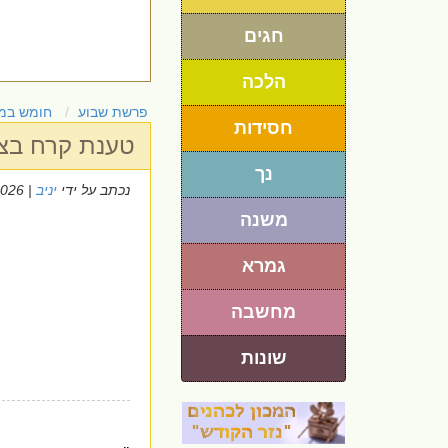
חגים
הלכה
פרשת שבוע
חומש במ
חסידות
טענת קרח בציצ
נך
נכתב על ידי
יניב
| 9/6/2026
משנה
גמרא
מחשבה
שונות