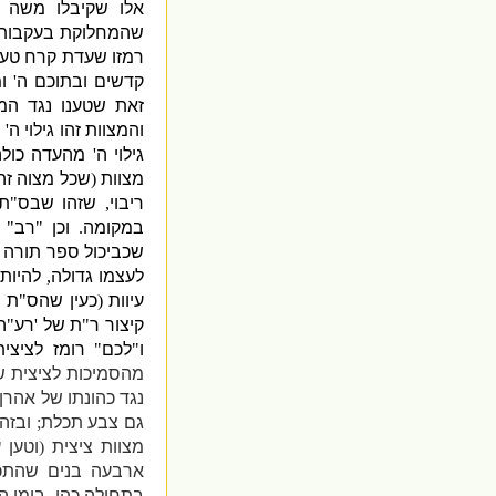
אלו שקיבלו משה 
שהמחלוקת בעקבות 
רמזו שעדת קרח טע
קדשים ובתוכם ה
'
ו
זאת שטענו נגד המ
והמצוות זהו גילוי ה
'
ש
גילוי ה
'
מהעדה כולה
מצוות
(
שכל מצוה זהו
ריבוי
,
שזהו שבס
"
ת 
במקומה
.
וכן
"
רב
"
שכביכול ספר תורה 
לעצמו גדולה
,
להיות
עיוות
(
כעין שהס
"
ת מ
קיצור ר
"
ת של
'
רע
"
ה
ו
"
לכם
"
רומז לציצי
מהסמיכות לציצית ש
נגד כהונתו של אהרן
גם צבע תכלת
;
ובזה
מצוות ציצית
(
וטען 
ארבעה בנים שהתכה
בתחילה כהן
,
בימי ה