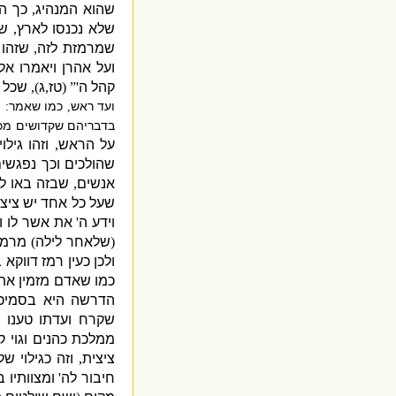
שהוא המנהיג
,
כך ה
שלא נכנסו לארץ
,
של
שמרמזת לזה
,
שזהו 
ועל אהרן ויאמרו א
קהל ה
'” (
טז
,
ג
),
שכל 
ועד ראש
כמו שאמר
״
:
,
בדבריהם שקדושים מכף
על הראש
,
וזהו גילו
שהולכים וכך נפגשי
אנשים
,
שבזה באו ל
שעל כל אחד יש ציצ
וידע ה
'
את אשר לו ו
(
שלאחר לילה
)
מרמז
ולכן כעין רמז דווקא
כמו שאדם מזמין את
הדרשה היא בסמיכו
שקרח ועדתו טענו 
ממלכת כהנים וגוי ק
ציצית
,
וזה כגילוי של
חיבור לה
'
ומצוותיו 