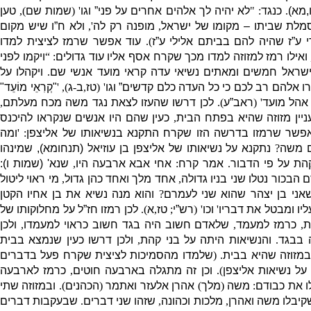
,
מא
)
.
כנגד
: "
לא יהיה לך אלהים אחרים על פני” וגו
' (
שמות שם
),
טען
מלת שביתו – מקומו של ישראל
,
מופנה רק לה
',
ולא ח”ו שיש מקום
י ע”ז שהיה להם בביתם אלילי ע”ז
).
עוד אפשר שרמז לציצית למדו
ואילו רמז למזוזה למדו מכך שקרח אסף אליו עוד גדולים
: “
ויקמו לפני
ישראל חמשים ומאתים נשיאי עדה קראי מועד אנשי שם
.
ויקהלו על
ו אלהם רב לכם כי כל העדה כלם קדשים” וגו
' (
טז
,
ב
-
ג
), '
"
קְרִאֵי מוֹעֵד
"
 אהל מועד
' (
ראב”ע
).
לכן דרשו שהעזו לצאת נגד משה מכח מעלתם
,
ניין מזוזה שהיא בפתח הבית
,
כעין שהם היו אנשים שנקראו להיכנס
אפשר שרמזו בדרשה הזו שקרח התקנא בנשיאותו של אליצפן
: '
ומה
ם משה
?
נתקנא על נשיאותו של אליצפן בן עוזיאל
(
תנחומא
),
שמינהו
הת על פי הדבור
.
אמר קרח
:
אחי אבא ארבעה היו
,
שנא
' (
שמות ו
):
 הבכור נטלו שני בניו גדולה
,
אחד מלך ואחד כהן גדול
,
מי ראוי ליטול
אני בן יצהר שהוא שני לעמרם
?
והוא מנה נשיא את בן אחיו הקטן
ליו ומבטל את דבריו
'
וכו
' (
רש”י
;
טז
,
א
).
לכן רמזו חז”ל על מחלוקותו של
ת
,
כרמז למעמד
,
שלאדם חשוב היה בגד חשוב כראוי למעמדו
,
ולכן
 בבגד
.
והנשיאות היתה על בני קהת
,
ולכן דרשו כעין שנמצא בבית
 במזוזה שהיא בבית
. (
שלמדו מהסמיכות לציצית שקרח פעל בדברים
על נשיאות אליצפן
).
וכן זה מתגלה בארבעה חוטים
,
כרמז לארבעה
ו את כבודם
:
משה
(
מלך
)
אהרן אלעזר ואתמר
(
הכהנים
).
ובמזוזה שתי
קיבלו משה ואהרן
,
מלכות וכהונה
,
שזהו שני דברים
.
שבעקבות דברים