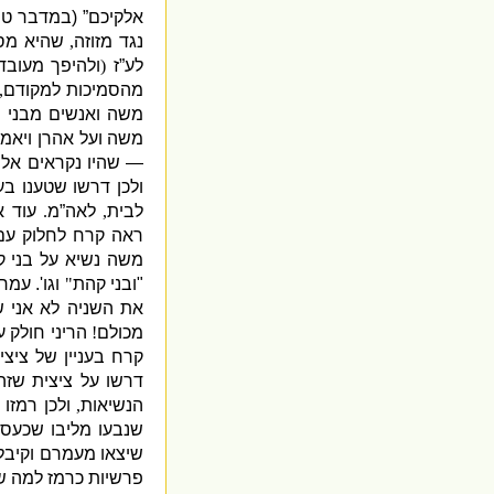
אלקיכם”
(
במדבר טו
נגד מזוזה
,
שהיא מס
לע”ז
(
ולהיפך מעובד
מהסמיכות למקודם
,
משה ואנשים מבני 
משה ועל אהרן ויאמר
—
שהיו נקראים אל
ולכן דרשו שטענו בע
לבית
,
לאה”מ
.
עוד 
ראה קרח לחלוק ע
משה נשיא על בני ק
"
ובני קהת
"
וגו
'.
עמרם
את השניה לא אני ש
מכולם
!
הריני חולק ע
קרח בעניין של ציצי
דרשו על ציצית שזה
הנשיאות
,
ולכן רמזו
שנבעו מליבו שכעס 
שיצאו מעמרם וקיבל
פרשיות כרמז למה ש