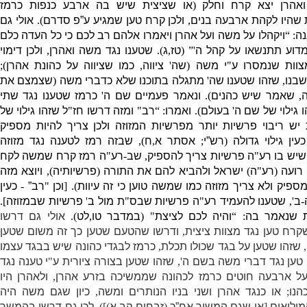
ואהרן יצא קרח וחלק
(
או שציצית שיש בה ארבע כנפות כרמז
שהיו לקהת ארבעה בנים
,
ולכן קרח טען שמגיע ע”פ סדרם
).
אולי גם
נה
: “
ויקהלו על משה ועל אהרן ויאמרו אלהם רב לכם כי כל העדה כלם
מדוע תתנשאו על קהל ה
'” (
טז
,
ג
).
שטענו נגד משה ואהרן
,
ולכן דימוי
צוות שנמסרו ע
"
י משה
(
שה
'
ציווה
,
כמו שציווה על כהונת אהרן
);
בנו
,
שזהו שטענו שה
'
מתגלה בתוכנו שלא כדברי משה
(
שצמצם את
,
שאמר שיש כהנים
).
ונאמר פעמיים שם ה
'
כרמז שטענו נגד שתי
 גילוי של שם ה
'
בעולם
).
ואמרו
: “
רב
"
ומזה דרשו חז
"
ל שזהו גילוי של
יש ריבוי פרשיות יותר מפרשיות המזוזה ולכן צריך להיות מספיק
כעין גילוי גדולה
(
רש”י
;
אסתר א
,
ח
),
שבזה רמז לטענה נגד מזוזה
שיש בו רע
"
ה פרשיות צריך להספיק
,
שב
-
רע
"
ה רמז קרח שמשה לקח
 רועה
(
רע
"
ה
)
ישראל ולהביא להם את התורה
(
פרשיותיה
),
ויוצא מזה
ספיק ולא צריך מזוזה כמו שמשה טוען כי זה עיוות
). [
וכן
"
רב”
-
כעין
-
ב
',
שטענו להעמיד רע
"
ה פרשיות שבס
"
ת מול ב
'
פרשיות שבמזוזה
].
ת שנאמר בה
: “
והיה לכם לציצת
" (
במדבר טו
,
לט
).
אולי גם דרשו
קרח טען נגד מצוות ציצית
,
ודרשו שהטעם שטען כך זה משום שטען
,
שזהו שטען על בגד שכולו תכלת
,
כרמז לבגדי כהונה שיש בבגד עצמו
 טען נגד דברי משה בשם ה
',
שזהו שטען בצורה ציורית ע
"
י טענה נגד
על ארבעה חוטים כרמז לכהונה שממשיכה בזרע אהרן
,
ולאהרן היו
נו
;
או כנגד אהרן ושני בניו הנותרים ומשה
,
כיון שגם משה היה
מילואים
[
או שגם המשיך אח”כ
(
זבחים קב
,
א
)]).
לכן גם דרשו בהמשך