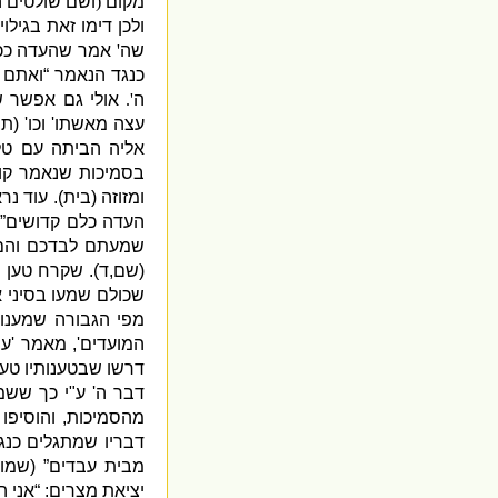
מקום
(
ושם שולטים 
ולכן דימו זאת בגילוי
שה
'
אמר שהעדה ככל
כנגד הנאמר “ואתם ת
ה
'.
אולי גם אפשר ש
עצה מאשתו
'
וכו
' (
תנ
אליה הביתה עם טל
בסמיכות שנאמר קו
ומזוזה
(
בית
).
עוד נר
העדה כלם קדושים”
שמעתם לבדכם והם
(
שם
,
ד
).
שקרח טען ש
שכולם שמעו בסיני 
מפי הגבורה שמענו
המועדים
',
מאמר
'
עש
דרשו שבטענותיו טע
דבר ה
'
ע
"
י כך ששמע
מהסמיכות
,
והוסיפו
דבריו שמתגלים כנג
מבית עבדים”
(
שמות
יציאת מצרים
: “
אני ה