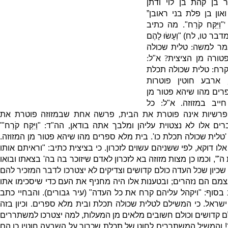
 בן קהת בן לוי ודתן
און בן פלת בני ראובן”
'
"
וַיִּקַּח קֹרַח
"
.
מה כתיב
דבר טו
,
לח
)
"
וְעָשׂוּ לָהֶם
מר למשה
:
טלית שכולה
ורה מן הציצית
?
א
"
ל
:
קרח
:
טלית שכולה תכלת
ארבע חוטין פוטרות
רים מהו שיהא פטור מן
חייב במזוזה
.
א
"
ל
:
כל
פרשיות אינה פוטרת את הבית
,
פרשה אחת שבמזוזה פוטרת את
רים אלו לא נצטוית עליהן ומלבך אתה בודאן
,
הה
"
ד
:
"
וַיִּקַּח קֹרַח
"'
)
טלית שכולה תכלת כו
'.
בית מלא ספרים מהו שיהא פטור מן המזוזה
.
אלו דוקא
,
לפי ששניהם עשוים לזכרון
.
כי בציצית כתיב
: "
וראיתם אותו
 ה
'”,
וכמו כן מצות מזוזה בא לזכרון לאדם שיזוכר בה בה
'
בצאתו ובואו
כיון שכל העדה כולם קדושים וצדיקים לא יצטרכו לדבר המזכיר להם
צמם הם נזהרים
;
ובטענות אלו היה מחניף את העם כדי שיסכימו אתו
 בסוף
: "
ויקהל עליהם קרח את כל העדה
" (
עיר גבורים
).
והבחיי כתב
ישראל
.
כי המשילם לטלית שכולה תכלת ובית מלא ספרים
.
וכיון בזה
ם קדושים וכולם חשובים מלאים מן המעלות
,
למה יצטרכו למשתררים
?
והמשיל המשתררים לחוט של תכלת שכרוך על השבעה חוטין כן הם