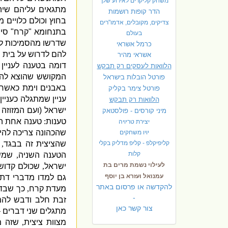
משחק קליקרים לאירוע שלך
מתגאים עליהם שיה
הדר קופות רושמות
בחוץ וכולם כלויים 
צדיקים, מקובלים, אדמו"רים
בתנחומא
"
קרח
"
סימ
בעולם
שדרשו מהסמיכות ל
כרמל אשראי
להם לדרוש על בית 
אשראי מהיר
דומה בטענה לעניין
הלוואות לעסקים רק תבקש
המקושש שהוצא להו
פורטל הובלות בישראל
באבנים וימת כאשר 
פ
ורטל צימר בקליק
עניין שמתגלה כעניי
הלוואות רק תבקש
ישראל
(
ועם המזוזה 
מיני קורסים - פולסטאק
טענות
:
טענה אחת הי
יצירת טריויה
שהכהונה צריכה להי
יויו משחקים
קליפיקלפ - קליפ מדליק בקלי
שהציצית זה בבגד
,
קלות
הטענה השניה
,
שמשת
לעילוי נשמת מרים בת
ישראל
,
שכולם קדוש
עמנואל ועזרא בן יוסף
גם למדו מדברי דת
להקדשה או פרסום באתר
מעדת קרח
,
כך שבד
-
זבת חלב ודבש להמ
צור קשר כאן
מתגלים שני דברים 
מצוות ציצית
,
שזה מ