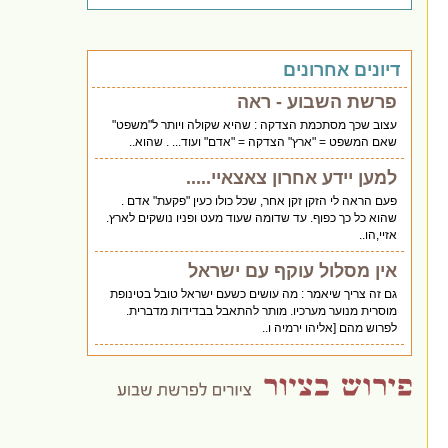
דיונים אחרונים
פרשת השבוע - ראה
עצוב שכך מסתכמת הצדקה : שהיא שקולה ויותר ל"משפט"
שאם המשפט = "ארץ" הצדקה = "אדם" ועוד... . שהוא..
למען יידע אחרון צאצאיי.....
פעם הראה לי הזקן זקן אחר, שכל כולו כעין "פקעת" אדם .
שהוא כל כך כפוף. עד שדומה שעוד מעט ופניו נושקים לארץ.
אזיי,הו..
אין מסלול עוקף עם ישראל
גם זה צריך שיאמר : מה עושים כשעם ישראל טובל בטינופת
מוסרית מנוער מערכיו. מותר להתאבל בבדידות מדברית.
לפרוש מהם [אליהו ירמיה ו..