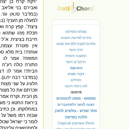
"
ויקח קרח בן יצהר
ואבירם בני אליאב ו
(
במדבר טז
,
א
)
וגו
. '
למעלה מן הענין
?
(
במ
צִיצִת
".
קפץ קרח וא
סגולות ותפילות
תכלת מהו שתהא פט
ציורים לפרשת השבוע
חייבת בציצית
.
א
"
ל 
עלונים לשבת ולפרשת שבוע
אין פוטרת עצמה
,
הדף היומי
אותה
?!
בית מלא ספ
המשנה היומית
המזוזה
?
אמר לו
:
הרמב"ם היומי
התורה כולה רע
"
ה 
טופ-top
הבית
?!
אמר לו
:
דב
דברי תורה
(
במדבר רבה יח
,
ג
. '
תהילים
הלעיג על שני מצות 
לוח כיתתי חינמי
וזכרתם את כל מצות
פרסום:
מן הבית
.
וקרח אמר ש
מופאש - מופע להטוטים
ביראת החטא כי מע
הצגה לנוער ולמתגברים
במחלוקתו
.
וכן כתיב
אתר שורש - גולשים לתוכן
שבזה רמז משל על 
הלכה בפרשה
לומר כי ישראל שכול
מחולל משחקים ClapLab
ולמתנשאים עליהם
!