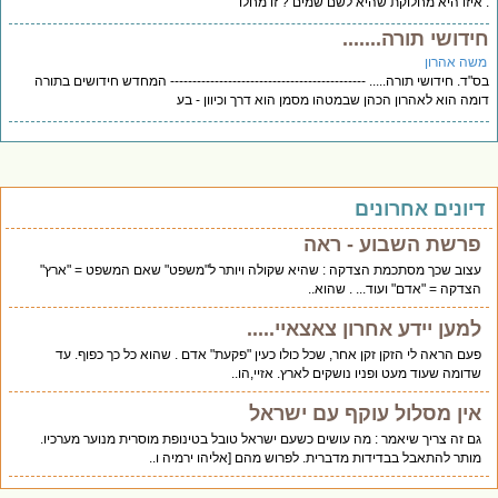
איזו היא מחלוקת שהיא לשם שמים ? זו מחלו
ידושי תורה.......
שה אהרון
"ד. חידושי תורה..... -------------------------------------------- המחדש חידושים בתורה
מה הוא לאהרון הכהן שבמטהו מסמן הוא דרך וכיוון - בע
יונים אחרונים
פרשת השבוע - ראה
עצוב שכך מסתכמת הצדקה : שהיא שקולה ויותר ל"משפט" שאם המשפט = "ארץ"
הצדקה = "אדם" ועוד... . שהוא..
למען יידע אחרון צאצאיי.....
פעם הראה לי הזקן זקן אחר, שכל כולו כעין "פקעת" אדם . שהוא כל כך כפוף. עד
שדומה שעוד מעט ופניו נושקים לארץ. אזיי,הו..
אין מסלול עוקף עם ישראל
גם זה צריך שיאמר : מה עושים כשעם ישראל טובל בטינופת מוסרית מנוער מערכיו.
מותר להתאבל בבדידות מדברית. לפרוש מהם [אליהו ירמיה ו..