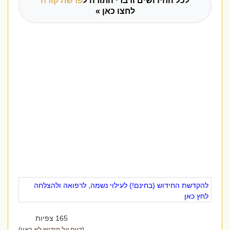
לכל החידושים ודברי התורה ל
פרשת קורח
לחצו כאן »
להקדשת החידוש (בחינם!) לעילוי נשמה, לרפואה ולהצלחה
לחץ כאן
165 צפיות
(דווח על חידוש לא ראוי)