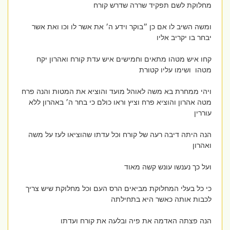
מחלוקת לשם תפקיד שררה שדרש קורח
ומשה השיב לו אם כן ״בוקר וידע ה׳ את אשר לו וכו ואת אשר
יבחר בו יקריב אליו
קחו איש מטהו מתאים וחמישים איש עדת קורח ואהרון יקח
מטהו ושימו עליו קטורת
ויהי ממחרת בא משה לאוהל מועד והוציא את המטות והנה פרח
מטה אהרון והוציא פרח וציץ וראו כולם כי בחר ה׳ באהרון ללא
עוררין
הנה היתה דיבה רעה של קורח וכל עדתו שהוציאו לעז על משה
ואהרון
ועל כך נענשו עונש קשה מאוד
כי כל בעלי המחלוקת מביאים הרס העם וכל מחלוקת שיש צריך
לכבות אותה כאשר היא בתחילתה
הנה פצתה האדמה את פיה ובלעה את קורח ועדתו