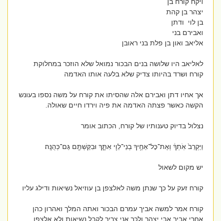
ויקח קורח בן
יצהר בן קהת
בן לוי ודתן
ואבירם בני
אליאב ואון בן פלת בני ראובן
לאליאב היו שלושה בנים הבכור נמואל שלא הוזכר במחלוקת
קורח ושרד בהיותו צדיק שלא בלעה אותו האדמה
אך אחיו דתן ואבירם אלה שהסיתו את קורח על משה נספו בעונש
הקשה כאשר פצתה האדמה את פיה וירדו חיים שאולה.
נצלול בדיוק טענותיו של קורח, הכתוב אומר
וַיַּקְרֵב֙ אֹֽתְךָ֔ וְאֶת־כׇּל־אַחֶ֥יךָ בְנֵי־לֵוִ֖י אִתָּ֑ךְ וּבִקַּשְׁתֶּ֖ם גַּם־כְּהֻנָּֽה׃
יש מקום לשאול
קורח זעק על כך שנתן משה לאלצפן בן עוזיאל נשיאות ודילג עליו
קורח אמר למשה אביך עמרם הבכור ואתה המלך ואהרון כהן
אחרי אביך אבי יצהר ולכך אני צריך לקבל נשיאות ולא אלצפן