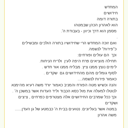
המחדש
חידושים
בתורה דומה
הוא לאהרון הכהן שבמטהו
מסמן הוא דרך וכיוון - בעבודת ה'.
.
ואם זוכה המחדש הרי שחידושיו בתורה הולכים ומבשילים
כ"פירות" לנשמה.
וכך הם עולים ופורחים:
תחילה מוציאים פרח היפה לעין ולריח הניחוח.
לימים נוצץ ממנו ציץ. מבליח ממנו אור חדש .
לסוף גומלים מהם מהחידושים גם שקדים .
כאמור פירות לנשמה....
והנה וכשיש מטה הפורח והמניב כאמור יורד משה רעיא מהימנא
לנוטלו למעלה את מול כסא הכבוד וליד העדות אשר במשכן ה' .
וכך ככל שמרבים החידושים אלה מצטרפים כפרחים , ציצים
ושקדים
במטה אשר בעליונים. נטועים בבית ה' כבמטע של גן העדן......
משה אהרון