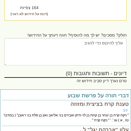
164 צפיות
(דווח על חידוש לא ראוי)
חולק? מסכים? יש לך מה להוסיף? חווה דעתך על החידוש!
דיונים - תשובות ותגובות (0)
טרם נערך דיון סביב חידוש זה
ברי תורה על פרשת שבוע
ענת קרח בציצית ומזוזה
יב
ויקח קרח בן יצהר בן קהת בן לוי ודתן ואבירם בני אליאב ואון בן פלת בני ראובן” ( במדבר
, א ) וגו '. ' " וַיִּקַּח קֹרַח " .
לון "אברהם יגל" ל..