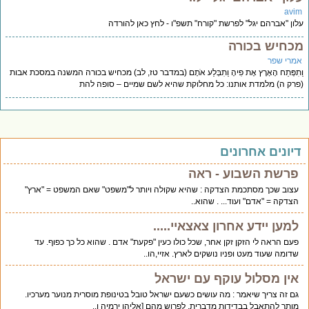
avi
ון "אברהם יגל" לפרשת "קורח" תשפ"ו - לחץ כאן להורדה
כחיש בכורה
מרי שפר
תִפְּתַח הָאָרֶץ אֶת פִיהָ וַתִבְּלַע אֹתָם (במדבר טז, לב) מכחיש בכורה המשנה במסכת אבות
רק ה) מלמדת אותנו: כל מחלוקת שהיא לשם שמיים – סופה להת
יונים אחרונים
פרשת השבוע - ראה
עצוב שכך מסתכמת הצדקה : שהיא שקולה ויותר ל"משפט" שאם המשפט = "ארץ"
הצדקה = "אדם" ועוד... . שהוא..
למען יידע אחרון צאצאיי.....
פעם הראה לי הזקן זקן אחר, שכל כולו כעין "פקעת" אדם . שהוא כל כך כפוף. עד
שדומה שעוד מעט ופניו נושקים לארץ. אזיי,הו..
אין מסלול עוקף עם ישראל
גם זה צריך שיאמר : מה עושים כשעם ישראל טובל בטינופת מוסרית מנוער מערכיו.
מותר להתאבל בבדידות מדברית. לפרוש מהם [אליהו ירמיה ו..