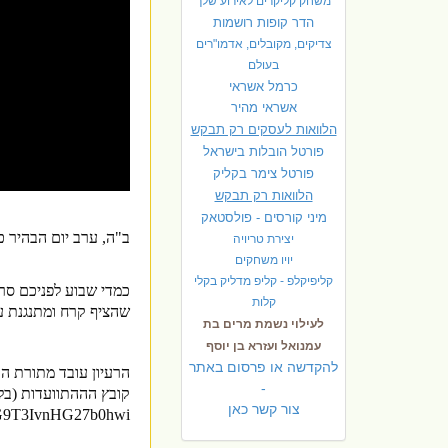
משחק קליקרים לאירוע שלך
הדר קופות רושמות
צדיקים, מקובלים, אדמו"רים
בעולם
כרמל אשראי
אשראי מהיר
הלוואות לעסקים רק תבקש
פורטל הובלות בישראל
פ
ורטל צימר בקליק
הלוואות רק תבקש
מיני קורסים - פולסטאק
ב"ה, ערב יום הבהיר כ
יצירת טריויה
יויו משחקים
קליפיקלפ - קליפ מדליק בקלי
כמדי שבוע לפניכם סר
קלות
שהציף קרח ומתנגנת עד 
לעילוי נשמת מרים בת
עמנואל ועזרא בן יוסף
להקדשה או פרסום באתר
הרעיון עובד מתורת ה
-
קובץ הההתוועדות (בלת
צור קשר כאן
FtG9T3IvnHG27b0hwi