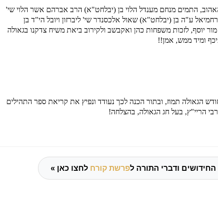
אהוב, התמים מנחם מענדל הלוי בן (יבלחט"א) הרב אברהם אשר הלוי שי'
רחמיאל ע"ה בן (יבלחט"א) שאול אלכסנדר שי' ליברזון ויובל הי"ד בן
מור יוסף, לזכות משפחות כהן ואקבשב ולקירוב ביאת משיח צדקנו בגאולה
כף ומיד ממש, אמן
!!
דש הגאולה תמוז, ובתור הכנה לכך נעודד ונפיץ את קריאת ספר התהילים
י הריי"ץ, בעל חג הגאולה, בהצלחה!
החידושים ודברי התורה ל
פרשת קורח
לחצו כאן »