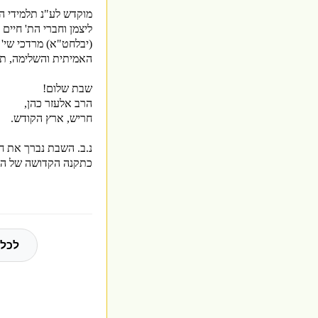
מוקדש לע"נ תלמידי ה
ליצמן וחברי הת' חיים 
(יבלחט"א) מרדכי שי' 
האמיתית והשלימה, תי
שבת שלום!
הרב אלעזר כהן,
חריש, ארץ הקודש.
נ.ב. השבת נברך את חו
כתקנה הקדושה של הרב
לכל 