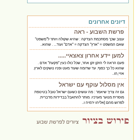
דיונים אחרונים
פרשת השבוע - ראה
עצוב שכך מסתכמת הצדקה : שהיא שקולה ויותר ל"משפט"
שאם המשפט = "ארץ" הצדקה = "אדם" ועוד... . שהוא..
למען יידע אחרון צאצאיי.....
פעם הראה לי הזקן זקן אחר, שכל כולו כעין "פקעת" אדם .
שהוא כל כך כפוף. עד שדומה שעוד מעט ופניו נושקים לארץ.
אזיי,הו..
אין מסלול עוקף עם ישראל
גם זה צריך שיאמר : מה עושים כשעם ישראל טובל בטינופת
מוסרית מנוער מערכיו. מותר להתאבל בבדידות מדברית.
לפרוש מהם [אליהו ירמיה ו..