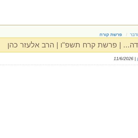
דבר
פרשת קורח
ודה... | פרשת קרח תשפ"ו | הרב אלעזר כהן
| 11/6/2026