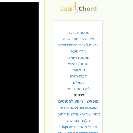
סגולות ותפילות
ציורים לפרשת השבוע
עלונים לשבת ולפרשת שבוע
הדף היומי
המשנה היומית
הרמב"ם היומי
טופ-top
דברי תורה
תהילים
לוח כיתתי חינמי
פרסום:
מופאש - מופע להטוטים
הצגה לנוער ולמתגברים
אתר שורש - גולשים לתוכן
הלכה בפרשה
מחולל משחקים ClapLab