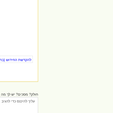
להקדשת החידוש (בחינ
חולק? מסכים? יש לך מה ל