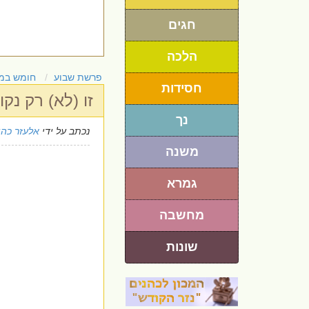
חגים
הלכה
פרשת שבוע
חומש במ
חסידות
זו (לא) רק נק
נך
נכתב על ידי
אלעזר כהן
משנה
גמרא
מחשבה
שונות