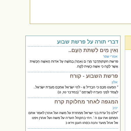
דברי תורה על פרשת שבוע
וְאֵין מַיִם לִשְׁתֹּת הָעָם..
אמרי שפר
פרשת חקתוַתְּדַבֵּר מִרְיָ ם וְאַהֲרֹן בְּמֹשֶׁה עַל אֹדוֹת הָאִשָּׁה הַכֻּשִׁית
אֲשֶׁר לָקָח כִּי אִשָּׁה כֻשִׁית לָקָח.
פרשת השבוע - קורח
אלון
" הַמְעַט מִכֶּם כִּי הִבְדִּיל אֱ - לֹהֵי יִשְׂרָאֵל אֶתְכֶם מֵעֲדַת יִשְׂרָאֵל..
לַעֲמֹד לִפְנֵי הָעֵדָה לְשָׁרְתָם " (במדבר טז, ט)
המגפה לאחר מחלוקת קרח
יניב
"וילנו כל עדת בני ישראל ממחרת על משה ועל אהרן לאמר אתם
המתם את עם ה '. ויהי בהקהל העדה על משה ועל אהרן ויפנו
אל אהל מועד והנה כסהו הענן וירא כ