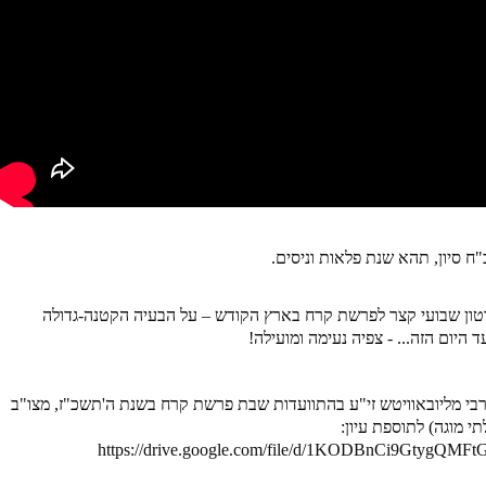
"ח סיון, תהא שנת פלאות וניסים
.
טון שבועי קצר לפרשת קרח בארץ הקודש – על הבעיה הקטנה-גדולה
היום הזה... - צפיה נעימה ומועילה!
רבי מליובאוויטש זי"ע בהתוועדות שבת פרשת קרח בשנת ה'תשכ"ז, מצו"ב
י מוגה) לתוספת עיון:
https://drive.google.com/file/d/1KODBnCi9GtygQM