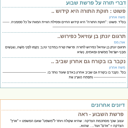
ברי תורה על פרשת שבוע
שוט : חוקת התורה היא קידוש ..
שה אהרון
"ד. פשוט : "חוקת התורה" היא קידוש החיים ופסילת הוויית המוות על כל סממניה. ------
--------------------------------------------------------------
רגום יונתן בן עוזיאל כפירוש..
ורן מס
גום יונתן בן עוזיאל כפירוש לתורה: פרשת קורח במדבר טז,ב: וַיָּקֻמוּ לִפְנֵי מֹשֶׁה, וַאֲנָשִׁים
ְּנֵי-יִשְׂרָאֵל חֲמִשִּׁים וּמָאתָיִם, נְשִׂיא
קבר בו בקורח גם אחרון שביב ..
שה אהרון
". נקבר בו בקורח גם שביב אחרון באדם שעוד נותר בו. --------------------------------------
-------------------------- וַתִּפְתַּח הָאָרֶץ אֶת
יונים אחרונים
פרשת השבוע - ראה
עצוב שכך מסתכמת הצדקה : שהיא שקולה ויותר ל"משפט" שאם המשפט = "ארץ"
הצדקה = "אדם" ועוד... . שהוא..