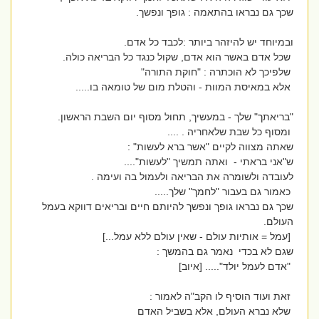
שכך גם נבראו בהתאמה : גופך ונפשך.
ובמיוחד יש להיזהר ביותר :לכבד כל אדם.
שכל אדם באשר הוא אדם, שקול כנגד כל הבריאה כולה.
שלפיכך לא הוכתרה : "חוקת התורה"
אלא במאיסת המוות - והטלת מום של טומאה בו.....
"בריאתך" שלך - במעשיך, תחול מסוף יום השבת הראשון.
ומסוף כל שבת שלאחריה . ....
שאתה מצווה לקיים "אשר ברא לעשות" :
ש"אני בראתי - ואתה תמשיך "לעשות"....
לעובדה ולשומרה את הבריאה ולעמול בה ועימה .
כאמור גם בעבור "לחמך" שלך.....
שכך גם נבראו גופך ונפשך להיותם חיים ובריאים דווקא בעמל
העולם.
[עמל = אותיות עולם - שאין עולם ללא עמל...]
שגם לא בכדי נאמר גם בהמשך :
"אדם לעמל יולד"..... [איוב]
זאת ועוד הוסיף לו הקב"ה לאמור :
שלא נברא העולם, אלא בשביל האדם