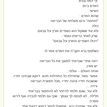
וכי למה נברא
האדם ביום
השישי .
שהוא האדם :
"חותמה" ורום מעלתה של הבריאה
כולה
ולא עוד ששקול הוא כשמיים וארץ וכל צבאם.
שרק לאחר בריאתו נאמר :
"ויכולו השמיים והארץ וכל צבאם"
כשלסוף ברא הקב"ה את האדם אמר לו :
ראה אחרי שבראתי למענך את כל הבריאה
יש מאין .
ואתה העולם - עולמי..
אפשי מאד, שתחילת כל התחילות תהא דווקא שבתינו יחדיו .
שנשבות יחדיו ונהנה יחדיו ,מכל תפארת הבריאה
ורזיה.....
ולא עוד ,שגם תלמד להיזהר לא להתפאר בבריאתי .
חלילה , לא לנכסה לך עצמך . שכך גם תלמד לכבדה ואף לירוא
מפניה.
ולא עוד שגזירה היא : שתאכל לחמך דווקא בזיעת אפך ,