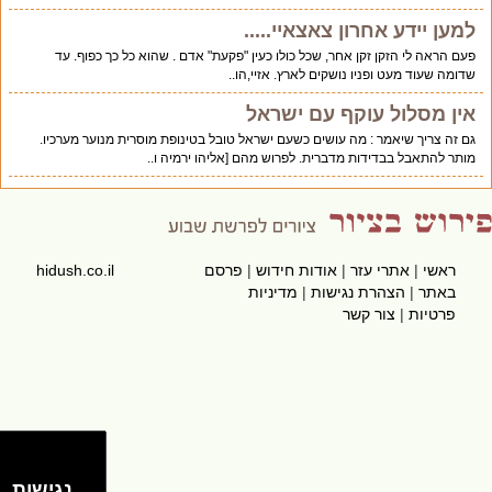
למען יידע אחרון צאצאיי.....
פעם הראה לי הזקן זקן אחר, שכל כולו כעין "פקעת" אדם . שהוא כל כך כפוף. עד
שדומה שעוד מעט ופניו נושקים לארץ. אזיי,הו..
אין מסלול עוקף עם ישראל
גם זה צריך שיאמר : מה עושים כשעם ישראל טובל בטינופת מוסרית מנוער מערכיו.
מותר להתאבל בבדידות מדברית. לפרוש מהם [אליהו ירמיה ו..
ראשי
|
אתרי עזר
|
אודות חידוש
|
פרסם
hidush.co.il
באתר
|
הצהרת נגישות
|
מדיניות
פרטיות
|
צור קשר
נגישות