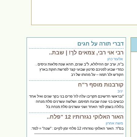
דברי תורה על חגים
רבי אוי רבי, צמאים לך! | שבת..
אלעזר כהן
ב"ה, ערב יום ההילולא, ל"ב שנים, תהא שנת פלאות וניסים .
כמדי שבוע לפניכם סרטון שבועי קצר לפרשת חוקת בארץ
הקודש ולג' תמוז – על מהותו של רב
קורבנות מוסף ר"ח
יניב
"ובראשי חדשיכם תקריבו עלה לה' פרים בני בקר שנים ואיל אחד
כבשים בני שנה שבעה תמימם. ושלשה עשרנים סלת מנחה
בלולה בשמן לפר האחד ושני עשרנים סלת מנחה בל
האור האלוקי נגזרותיו 12 "פלח..
משה אהרון
בס"ד. האור האלוקי נגזרותיו 12 פלחי זמן לקיים : "שנה" = למד.
-------------------------------------------------------------------------