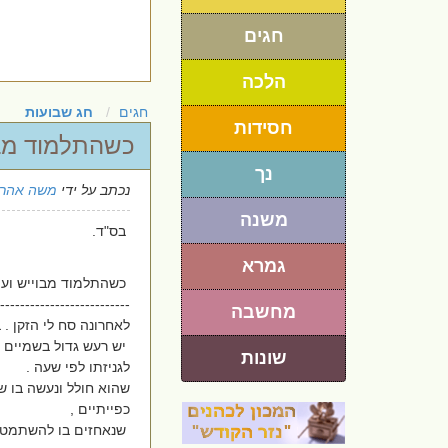
חגים
הלכה
חגים
חג שבועות
חסידות
כשהתלמוד מבוי
נך
נכתב על ידי
משה אהרו
משנה
בס"ד.
גמרא
כשהתלמוד מבוייש ועותר
--------------------------
מחשבה
לאחרונה סח לי הזקן . 
יש רעש גדול בשמיים 
שונות
לגניזתו לפי שעה .
שהוא חולל ונעשה בו שי
כפייתיים ,
שנאחזים בו להשתמט מכ