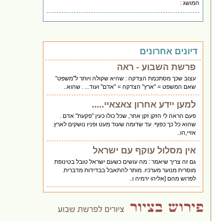
המושג :
דיונים אחרונים
פרשת השבוע - ראה
עצוב שכך מסתכמת הצדקה : שהיא שקולה ויותר ל"משפט"
שאם המשפט = "ארץ" הצדקה = "אדם" ועוד... . שהוא..
למען יידע אחרון צאצאיי.....
פעם הראה לי הזקן זקן אחר, שכל כולו כעין "פקעת" אדם .
שהוא כל כך כפוף. עד שדומה שעוד מעט ופניו נושקים לארץ.
אזיי,הו..
אין מסלול עוקף עם ישראל
גם זה צריך שיאמר : מה עושים כשעם ישראל טובל בטינופת
מוסרית מנוער מערכיו. מותר להתאבל בבדידות מדברית.
לפרוש מהם [אליהו ירמיה ו..