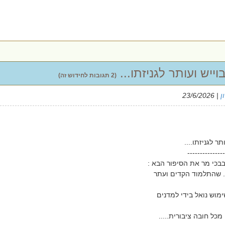
יש ועותר לגניזתו...
(2 תגובות לחידוש זה)
ן
| 23/6/2026
 לגניזתו....
---------------
בבכי מר את הסיפור הבא :
. שהתלמוד הקדים ועתר
מוש נואל בידי למדנים
ל חובה ציבורית.....