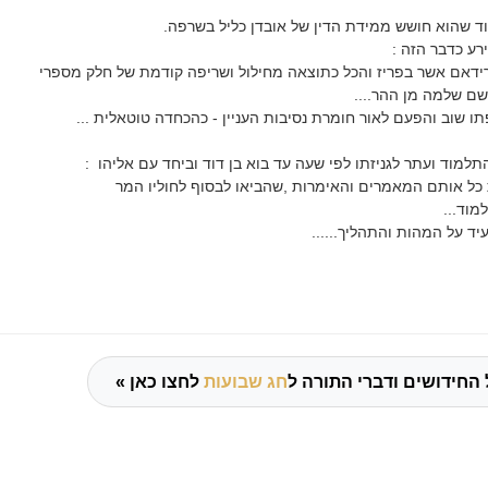
ד שהוא חושש ממידת הדין של אובדן כליל בשרפה.
ע כדבר הזה :
דאם אשר בפריז והכל כתוצאה מחילול ושריפה קודמת של חלק מספרי
ם שלמה מן ההר....
שוב והפעם לאור חומרת נסיבות העניין - כהכחדה טוטאלית ...
למוד ועתר לגניזתו לפי שעה עד בוא בן דוד וביחד עם אליהו :
 כל אותם המאמרים והאימרות ,שהביאו לבסוף לחוליו המר
מוד...
ד על המהות והתהליך......
 החידושים ודברי התורה ל
חג שבועות
לחצו כאן »