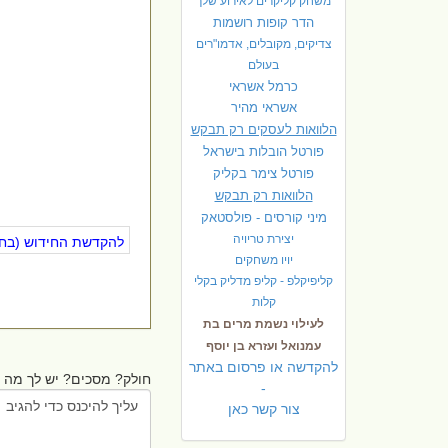
משחק קליקרים לאירוע שלך
הדר קופות רושמות
צדיקים, מקובלים, אדמו"רים
בעולם
כרמל אשראי
אשראי מהיר
הלוואות לעסקים רק תבקש
פורטל הובלות בישראל
פ
ורטל צימר בקליק
הלוואות רק תבקש
מיני קורסים - פולסטאק
יצירת טריויה
להקדשת החידוש (בחינ
יויו משחקים
קליפיקלפ - קליפ מדליק בקלי
קלות
לעילוי נשמת מרים בת
עמנואל ועזרא בן יוסף
להקדשה או פרסום באתר
חולק? מסכים? יש לך מה ל
-
צור קשר כאן