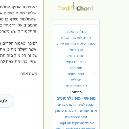
בעתירתו הוסיף התלמו
שלפני מאות בשנים איר
שהתלמוד נשרף בנוטרי
הרמב"ם על ידי אחד בש
והתלמוד חושש משרפתו 
סגולות ותפילות
ציורים לפרשת השבוע
לפיכך, כאמור הקדים הת
עלונים לשבת ולפרשת שבוע
אשר "ישלו" מתוכו את
הדף היומי
של זה הלימוד בזה התל
המשנה היומית
שאין כמו התוצאה להעי
הרמב"ם היומי
טופ-top
משה אהרון
דברי תורה
תהילים
לוח כיתתי חינמי
פרסום:
מופאש - מופע להטוטים
לכל
הצגה לנוער ולמתגברים
אתר שורש - גולשים לתוכן
הלכה בפרשה
מחולל משחקים ClapLab