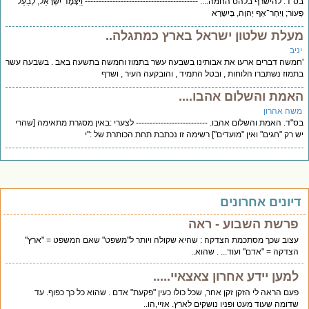
"ד. להישרף בלהט החמה.... ----------------------------------------- וַיִּצָּמֶד יִשְׂרָאֵל, לְבַעַל
עוֹר; וַיִּחַר־אַף יְהוָה, בְּיִשְׂרָא
עלת שלטון ישראל בארץ כמתגלה..
יב
משה דברים ארעו את אבותינו בשבעה עשר בתמוז וחמשה בתשעה באב . בשבעה עשר
מוז נשתברו הלוחות , ובטל התמיד , והובקעה העיר , ושרף
אמת והשלום אהבו....
שה אהרון
"ד. האמת והשלום אהבו. -------------------------- לצערי :באין מסגרת מתאימה [שהרי
 רק "חגים" ואין "מועדים"] רשימה זו נכתבת תחת הכותרת של :"י
יונים אחרונים
פרשת השבוע - ראה
עצוב שכך מסתכמת הצדקה : שהיא שקולה ויותר ל"משפט" שאם המשפט = "ארץ"
הצדקה = "אדם" ועוד... . שהוא..
למען יידע אחרון צאצאיי.....
פעם הראה לי הזקן זקן אחר, שכל כולו כעין "פקעת" אדם . שהוא כל כך כפוף. עד
שדומה שעוד מעט ופניו נושקים לארץ. אזיי,הו..