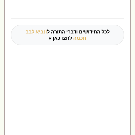
לכל החידושים ודברי התורה ל
ונביא לבב
חכמה
לחצו כאן »