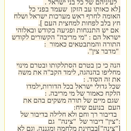
לעיניהם של כל בני ישראל .
[לא כאותו עב הזקן שעמד בפני כל
האומה לחרף ראש מערכות ישראל ושלח
חץ בלב לפחות למחצית העם ].
אם יש התנגחות ופגיעה בקודש ובאלוהי
ישראל הם : "מי מריבה" הקשורים לקודש
התורה והמתבטאים כאמור :
"מדבר צין".
הנה כי כן בטרם הסתלקותו ובטרם מינוי
מחליפו בהנהגה, לימד הקב"ה את משה
את זה הסוד. :
שכל גדולי ישראל בכל הדורות,ילמדו
הלקח כאמור של מי מריבה. :
שגם מיים של תורה משקים בהם את
העם בנועם שיח:
בדיבור רך וחם ולא חלילה בדיבור של
:"צין" דיבור של "צינה" גם
["צינה"]בבחינת מלחמה ומגננה. וגם לא