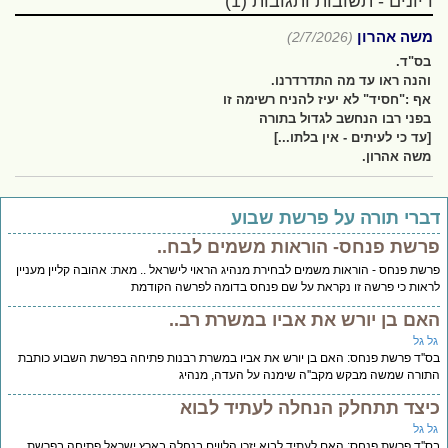
דיונים - תשובות ותגובות (1)
משה אהרון
(2/7/2026)
בס"ד.
והנה ראו עד מה התדרדרנו.
אף :"חסיד" לא יעיז להניח רשימה זו
בפני רבו הנחשב לגדול בתורה
[עד כי לעיתים - אין בלתו...]
משה אהרון.
ברי תורה על פרשת שבוע
רשת פנחס- הוראות משמים לבח..
שת פנחס - הוראות משמים לבחירת מנהיג הראוי לישראל .. מאת: אהובה קליין מעניין
אות כי פרשה זו נקראת על שם פנחס בדומה לפרשה הקודמת
אם בן יורש את אביו במשרת רב..
ל גל
''ד פרשת פנחס: האם בן יורש את אביו במשרת רבנות פתיחה בפרשת השבוע כותבת
ורה שמשה מבקש מקב''ה שימנה על העדה, מנהיג
יצד תתחלק הנחלה לעתיד לבוא
ל גל
''ד פרשת פנחס: האם לעתיד לבוא יזכו הלווים בנחלה בארץ ישראל פתיחה בפרשת