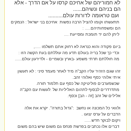
לא חמוריהם של אחיכם קרסו על אם הדרך - אלא
הם בניהם ונשיהם......
ועם טראומה לדורות עולם..........
תתעשתו וקומו להציל הרבה נפשות אחיכם בני ישראל : הנמקים
הם ומשפחותיהם..... :
ליתן להם יד תומכת ומסייעת ....
ביום פקודה והוא כנראה לא רחוק אתם תשלמו .....,
וכדי כך שכל בריה בעולם תדע מה עוללתם בעת הקשה הזו :
מה חוללתם תרתי משמע -בארץ ובשמיים - ולדירעון עולם......
זהו שגם הזהיר עליו הקב"ה מיד לאחר מעמד סיני : לא תעשון
איתי אלוהי כסף ואלוהי זהב.
שכשמערבים פוליטיקה של כסף עם תלמוד תורה.
מתדרדרים לבסוף לתהום האליליות של :לעשות עם הקב"ה
אלילים של זהב [זה - הב] וכסף.
ולוואי כל המכונה או נחשב :"גדול בתורה". יקרא את אלה
הדברים על ערס יצועו .
ויקום לבוקר חדש......
דברים אלו נכתבים בפרשת פנחס גם משום שיש בהם משום