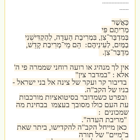
-----------------
------
כַּאֲשֶׁר
מְרִיתֶם פִּי
בְּמִדְבַּר־צִן, בִּמְרִיבַת הָעֵדָה, לְהַקְדִּישֵׁנִי
בַמַּיִם, לְעֵינֵיהֶם: הֵם מֵי־מְרִיבַת קָדֵשׁ,
מִדְבַּר־צִן.
אין לך מנהיג או רועה רוחני שממרה פי ה'
אלא : "במדבר צין"
בדיבור קר ועקר של צינה אל בני ישראל -
בניו של הקב"ה.
ובפרט כשמדובר בסיטואציות מורכבות
עת העם כולו מסובך בעצמו בבחינת מה
שמכונים :
"מריבת העדה".
כאן מייחל הקב"ה להקדישו, ביתר שאת
ב"מיים" של תורה