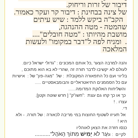
דיבור של זרות וריחוק.
של צינה בבחינת : דיבור קר ועקר כאמור.
הקב"ה ביקש ללמד : שיש עיתים
שהמטה - מטה ההנהגה,
מושבת מהיותו : "מטה חובלים"....
. ומניח לפה ל"דבר במקומו" ולעשות
המלאכה
והנה למרבה הצער ,כל אותם המכונים : "גדולי ישראל כיום.
לעולם לא יקשיבו לדבר תורה זה ,שהרי לא בא הוא מתוכם ,
בליווי ועם כל התפאורה המקובלת : של "מגה-פון" של : אישיות
עם כל הסממנים התיאטראליים והבומבאסטיים .....
והשליחות האלוקת המדומה......
כך או כך קחו גם עצת :"חשו"ק" [ חרש שוטה וקטן].
עצרו . !
די.
אל תעיזו לשטוף החוצות במי מריבה לכאורה : של תורה. - ולא
היא !
כנסו חזרה את הצאן לאוהליו
עַר לֹא
יָמִישׁ
מִתּוֹךְ הָאֹהֶל"..........
לקיים : ונ