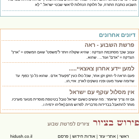
בוע כותבת התורה, על חלוקת הנחלות לראשי שבטי ישראל: '' לָא
יונים אחרונים
פרשת השבוע - ראה
עצוב שכך מסתכמת הצדקה : שהיא שקולה ויותר ל"משפט" שאם המשפט = "ארץ"
הצדקה = "אדם" ועוד... . שהוא..
למען יידע אחרון צאצאיי.....
פעם הראה לי הזקן זקן אחר, שכל כולו כעין "פקעת" אדם . שהוא כל כך כפוף. עד
שדומה שעוד מעט ופניו נושקים לארץ. אזיי,הו..
אין מסלול עוקף עם ישראל
גם זה צריך שיאמר : מה עושים כשעם ישראל טובל בטינופת מוסרית מנוער מערכיו.
מותר להתאבל בבדידות מדברית. לפרוש מהם [אליהו ירמיה ו..
ראשי
|
אתרי עזר
|
אודות חידוש
|
פרסם
hidush.co.il