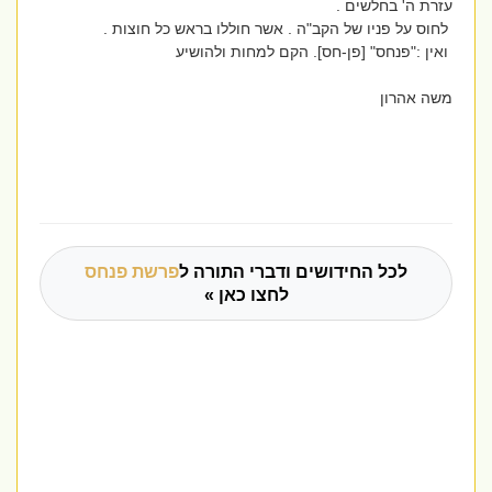
עזרת ה' בחלשים .
לחוס על פניו של הקב"ה . אשר חוללו בראש כל חוצות .
ואין :"פנחס" [פן-חס]. הקם למחות ולהושיע
משה אהרון
לכל החידושים ודברי התורה ל
פרשת פנחס
לחצו כאן »