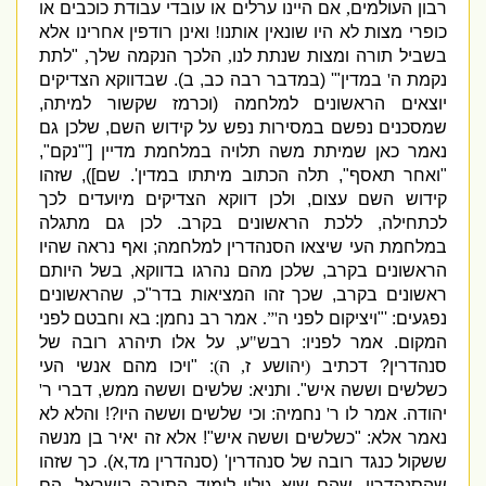
רבון העולמים
,
אם היינו ערלים או עובדי עבודת כוכבים או
כופרי מצות לא היו שונאין אותנו
!
ואינן רודפין אחרינו אלא
בשביל תורה ומצות שנתת לנו
,
הלכך הנקמה שלך
,
"
לתת
נקמת ה
'
במדין
"' (
במדבר רבה כב
,
ב
).
שבדווקא הצדיקים
יוצאים הראשונים למלחמה
(
וכרמז שקשור למיתה
,
שמסכנים נפשם במסירות נפש על קידוש השם
,
שלכן גם
נאמר כאן שמיתת משה תלויה במלחמת מדיין
['"
נקם
",
"
ואחר תאסף
",
תלה הכתוב מיתתו במדין
'.
שם
]),
שזהו
קידוש השם עצום
,
ולכן דווקא הצדיקים מיועדים לכך
לכתחילה
,
ללכת הראשונים בקרב
.
לכן גם מתגלה
במלחמת העי שיצאו הסנהדרין למלחמה
;
ואף נראה שהיו
הראשונים בקרב
,
שלכן מהם נהרגו בדווקא
,
בשל היותם
ראש
ונים בקרב
,
שכך זהו המציאות בדר
"
כ
,
שהראשונים
נפגעים
: '"
ויציקום לפני ה
'”.
אמר רב נחמן
:
בא וחבטם לפני
המקום
.
אמר לפניו
:
רבש
"
ע
,
על אלו תיהרג רובה של
סנהדרין
?
דכתיב
(
יהושע ז
,
ה
)
: "
ויכו מהם אנשי העי
כשלשים וששה איש
".
ותניא
:
שלשים וששה ממש
,
דברי ר
'
יהודה
.
אמר לו ר
'
נחמיה
:
וכי שלשים וששה היו
?!
והלא לא
נאמר אלא
: "
כשלשים וששה איש
"!
אלא זה יאיר בן מנשה
ששקול כנגד רובה של סנהדרין
' (
סנהדרין מד
,
א
).
כך שזהו
שהסנהדרין
,
שהם שיא גילוי לימוד התורה בישראל
,
הם