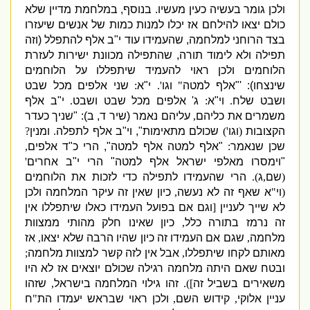
ולכן גומר בעשיה כעין מעשיו
.
בנוסף
,
במלחמת מדיין שלא
כולם יצאו להילחם אז יכלו למנות כמות של אנשים שיעזרו
בצד הרוחני למלחמה
,
שהעמידו עוד י
"
ב אלף להתפלל
(
וזה
תפילה ולא לימוד תורה
,
שהתפילה מכוונת ישירות לעזרת
הלוחמים ולכן ראוי להעמיד שיתפללו על הלוחמים
שינצחו
):
'"
אלף למטה
"
וגו
'.
י
"
א
:
שני אלפים מכל שבט
ושבט שלח
.
וי
"
א
:
ג
'
אלפים מכל שבט ושבט
.
י
"
ב אלף
משמרים את כליהם
,
עליהם נאמר
(
שיר ד
,
ב
)
: "
שניך כעדר
הקצובות
(
וגו
')
שכולם מתאימות
",
וי
"
ב אלף לתפלה
.
ומנין
?
שכן שנאמר
:
"
אלף למטה אלף למטה
",
הרי כ
"
ד אלפים
,
"
וימסרו מאלפי ישראל אלף למטה
"
הרי י
"
ב אחרים
'
(
שם
,
ג
).
הרי שהעמידו לתפילה כדי לזכות את הלוחמים
(
וי
"
א שאף זה לא נעשה
,
כיון שאין זה עיקר המלחמה ולכן
לא שייך לעניין
[
וגם אם בפועל העמידו כאלו שיתפללו אין
זה נרמז בתורה כלל
,
כיון שאינו חלק מהותי ממצוות
מלחמה
,
שגם אם העמידו זה כיון שהיו הרבה שלא יצאו
,
אז
מאותם לקחו שיתפללו
,
אבל אין לזה קשר למצוות מלחמה
;
ובטח שאם היתה מלחמה רגילה שכולם יוצאים אז לא היו
משאירים בשביל זה
]).
זהו גילוי המלחמה בישראל
,
שזהו
עניין אלוקי
,
קידוש השם
,
ולכן ראוי שבראש יעמדו הת
"
ח