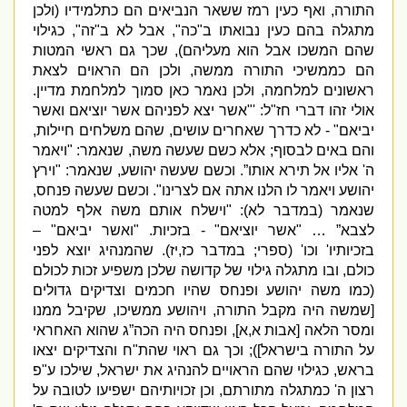
התורה
,
ואף כעין רמז ששאר הנביאים הם כתלמידיו
(
ולכן
מתגלה בהם כעין נבואתו ב
"
כה
",
אבל לא ב
"
זה
",
כגילוי
שהם המשכו אבל הוא מעליהם
),
שכך גם ראש
י המטות
הם כממשיכי התורה ממשה
,
ולכן הם הראוים לצאת
ראשונים למלחמה
,
ולכן נאמר כאן סמוך למלחמת מדיין
.
אולי זהו דברי חז
"
ל
: '"
אשר יצא לפניהם אשר יוציאם ואשר
יביאם
" -
לא כדרך שאחרים עושים
,
שהם משלחים חיילות
,
והם באים לבסוף
;
אלא כשם שעשה משה
,
שנאמר
: "
ויאמר
ה
'
אליו אל תירא אותו”
.
וכשם שעשה יהושע
,
שנאמר
: "
וירץ
יהושע ויאמר לו הלנו אתה אם לצרינו
".
וכשם שעשה פנחס
,
שנאמר
(
במדבר לא
): "
וישלח אותם משה אלף למטה
לצבא” …
"
אשר יוציאם
" -
בזכיות
. "
ואשר יביאם
" –
בזכיותיו
'
וכו
' (
ספרי
;
במדבר כז
,
יז
).
שהמנהיג יוצא לפני
כולם
,
ובו מתגלה גילוי של קדושה שלכן משפיע זכות לכולם
(
כמו משה יהושע ופנחס שהיו חכמים וצדיקים גדולים
[
שמשה היה מקבל התורה
,
ויהושע ממשיכו
,
שקיבל ממנו
ומסר הלאה
[
אבות א
,
א
],
ופנחס היה הכה”ג שהוא האחראי
על התורה בישראל
]);
וכך גם ראוי שהת
"
ח והצדיקים יצאו
בראש
,
כגילוי שהם הראויים להנהיג את ישראל
,
שילכו ע
"
פ
רצון ה
'
כמתגלה מתורתם
,
וכן זכויותיהם ישפיעו לטובה על