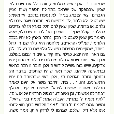
שנמסרו י
"
ב אלף איש למלחמה
,
וזה כולל את שבט לוי
.
שכיון שבמפקד של ישראל בתחילת הספר
(
שזה מניין
הגברים יוצאי הצבא
),
בני לוי לא נספרו בתוכם
,
אז משמע
ששבט לוי לא נלחם
,
לכן מדגישה כאן התורה שגם שבט לוי
נלחם
;
או בדומה
,
שכיון שאין להם חלק בארץ אז לא צריכים
להילחם
,
קמ”ל שכן
: ' …
והוצרך הכ׳ לרבות שבט לוי
,
שלא
תאמר כיון שאין לשבט לוי חלק ונחלה בארץ לא יהיו בכלל
הלוחמי׳
,
קמ״ל
' (
הרא
"
ם
).
מלחמה היא גילוי שם ה
'
גדול
ביותר
,
שמקיימים מסירות נפש על גילוי שם ה
'
בעולם
.
לכן
גם הארון היה יוצא
,
כגילוי שזה קידוש שם ה
'
עצום בעולם
,
ולכן ראוי ביותר שדווקא הלוחמים
(
ובפרט לוחמי החוד
)
יהיו
צדיקים
,
שיש בזה עשיית קידוש ה
'
ולכן חובה זו חלה בראש
ובראשונה עליהם
,
שכך ראוי שיהיו שותפים בדבר זה
;
ובנוסף זכותם הגדולה תגן
,
ולכן ראוי שבמיוחד הם יהיו
הראשונים
.
זהו
: ' …
מיד
:
"
וידבר משה אל העם לאמר
החלצו מאתכם אנשים לצבא
",
אנשים צדיקים
;
ולהלן
:
"
בחר לנו אנשים
",
וכן
(
איוב ד
)
: "
בנפול תרדמה על אנשים
".
"
לתת נקמת ה
'
במדין
".
הקב
"
ה אמר
:
"
נקמת בני ישראל
",
ומשה אמר
:
"
נקמת ה
'
במדין
"!
אמר הקדוש ברוך הוא להם
:
אינו אלא דיקו שלכם
,
שגרמו לי להזיק אותן
.
אמר משה
: