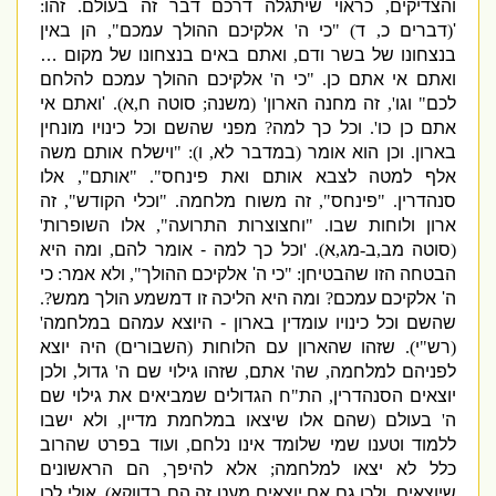
והצדיקים
,
כראוי שיתגלה דרכם דבר זה בעולם
.
זהו
:
'
(
דברים כ
,
ד
) "
כי ה
'
אלקיכם ההולך עמכם
",
הן באין
בנצחונו של בשר ודם
,
ואתם באים בנצחונו של מקום
…
ואתם אי אתם כן
. "
כי ה
'
אלקיכם ההולך עמכם
להלחם
לכם
"
וגו
',
זה מחנה הארון
' (
משנה
;
סוטה ח
,
א
).
'
ואתם אי
אתם כן כו
'.
וכל כך למה
?
מפני שהשם וכל כינויו מונחין
בארון
.
וכן הוא אומר
(
במדבר לא
,
ו
): "
וישלח אותם משה
אלף למטה לצבא אותם ואת פינחס
". "
אותם
",
אלו
סנהדרין
. "
פינחס
",
זה משוח מלחמה
. "
וכלי הקודש
",
זה
ארון ולוחות שבו
. "
וחצוצרות התרועה
",
אלו השופרות
'
(
סוטה מב
,
ב
-
מג
,
א
). '
וכל כך למה
-
אומר להם
,
ומה היא
הבטחה הזו שהבטיחן
: "
כי ה
'
אלקיכם ההולך
",
ולא אמר
:
כי
ה
'
אלקיכם עמכם
?
ומה היא הליכה זו דמשמע הולך ממש
?.
שהשם וכל כינויו עומדין בארון
-
היוצא עמהם במלחמה
'
(
רש
"
י
).
שזהו שהארון עם הלוחות
(
השבורים
)
היה יוצא
לפניהם למלחמה
,
שה
'
אתם
,
שזהו גילוי שם ה
'
גדול
,
ולכן
יוצאים הסנהדרין
,
הת
"
ח הגדולים שמביאים את גילוי שם
ה
'
בעולם
(
שהם אלו שיצאו במלחמת מדיין
,
ולא ישבו
ללמוד וטענו שמי שלומד אינו נלחם
,
ועוד בפרט שהרוב
כלל לא יצאו למלחמה
;
אלא להיפך
,
הם הראשונים
שיוצאים
,
ולכן גם אם יוצאים מעט זה הם בדווקא
).
אולי לכן