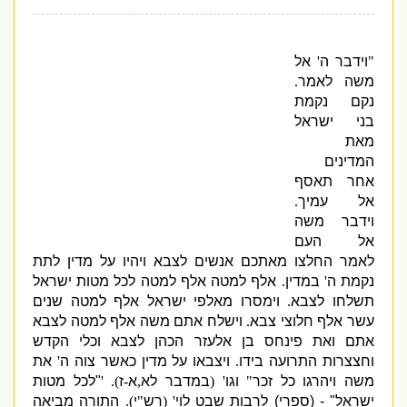
"
וידבר ה
'
אל
משה לאמר
.
נקם נקמת
בני ישראל
מאת
המדינים
אחר תאסף
אל עמיך
.
וידבר משה
אל העם
לאמר החלצו מאתכם אנשים לצבא ויהיו על מדין לתת
נקמת ה
'
במדין
.
אלף למטה אלף למטה לכל מטות ישראל
תשלחו לצבא
.
וימסרו מאלפי ישראל אלף למטה שנים
עשר אלף חלוצי צבא
.
וישלח אתם משה אלף למטה לצבא
אתם ואת פינחס בן אלעזר הכהן לצבא וכלי הקדש
וחצצרות התרועה בידו
.
ויצבאו על מדין כאשר צוה ה
'
את
משה ויהרגו כל זכר
"
וגו
' (
במדבר לא
,
א
-
ז
). '
"
לכל מטות
ישראל
" - (
ספרי
)
לרבות שבט לוי
' (
רש
"
י
).
התורה מביאה