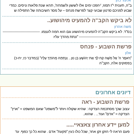
לעזר כהן
ה, תענית י"ז תמוז, 'יהפכו ימים אלו לששון ולשמחה', תהא שנת פלאות וניסים. כמדי
וע לפניכם סרטון שבועי קצר לפרשת פנחס – על מסר חשיבותה של התפילה ש
א ביקש הקב"ה להמעיט מיהושוע..
שה אהרון
"ד. לא ביקש הקב"ה להמעיט מיהושוע וגם הוא חמה לעצמו. -------------------------------
------------------------------------------ "ונתת מהדך עליו
רשת השבוע - פנחס
לון
ַיֹּאמֶר ה' אֶל מֹשֶׁה קַח לְךָ אֶת יְהוֹשֻׁעַ בִּן נוּן... וְנָתַתָּה מֵהוֹדְךָ עָלָיו" (במדבר כז, יח-כ)
סוקים אלה, הקב"ה
יונים אחרונים
פרשת השבוע - ראה
עצוב שכך מסתכמת הצדקה : שהיא שקולה ויותר ל"משפט" שאם המשפט = "ארץ"
הצדקה = "אדם" ועוד... . שהוא..
למען יידע אחרון צאצאיי.....
פעם הראה לי הזקן זקן אחר, שכל כולו כעין "פקעת" אדם . שהוא כל כך כפוף. עד