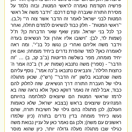
פרשיה הקודמת נאמרה לראשי המטות
,
ובזה נלמד על
מסירת התורה שעברה קודם דרכם
:
"
וידבר משה אל ראשי
המטות לבני ישראל לאמר זה הדבר אשר צוה ה
'” (
ל
,
ב
).
'
"
ראשי המטות
" -
חלק כבוד לנשיאים ללמדם תחלה
,
ואחר
כך לכל בני ישראל
.
ומנין שאף שאר הדברות כן
?
ת
"
ל
(
שמות לד
,
לב
): "
וישובו אליו אהרן וכל הנשיאים בעדה
וידבר משה אליהם ואחרי כן נגשו כל בנ
"
י
".
ומה ראה
לאומרה כאן
?
למד שהפרת נדרים ביחיד מומחה
;
ואם אין
יחיד מומחה
,
מפר בשלשה הדיוטות
(
ב
"
ב קכ
,
ב
) … "
זה
הדבר
" - (
ספרי
)
משה נתנבא
(
שמות יא
,
ד
)
ב
"
כה אמר ה
'
כחצות הלילה
",
והנביאים נתנבאו ב
"
כה אמר
",
נוסף עליהם
משה שנתנבא בלשון
"
זה הדבר
"' (
רש
"
י
).
שכאן מתגלה
גילוי של העברת התורה דרך הנשיאים
,
שזה לחלוק להם
כבוד
,
אבל למה זה נאמר דווקא כאן
?
אלא נראה שזה בא
לרמז שראשי המטות הם שיוצאים למלחמה בהיותם
המנהיגים שיוצאים בראש
(
בצבא ישראל
,
שלא כאומות
העולם
),
לכן מתגלה בהם גילוי של חשיבות תורה
,
שהם
נעשו כיחיד מומחה בדין נדרים בתורה
(
כיון שלמדו
ראשונים עם משה
);
ולכן גם נאמר כאן על עניין נבואת משה
כגילוי שבו מתגלה מעלה גדולה יותר
,
כיון שהוא מוסר