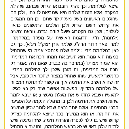
שיצאו למלחמה
,
וכך נהרגו רובם או הגדול שבהם
.
שזה לא
במקרה
,
אלא הזכות שלהם היא שמביאה לניצחון
,
ולכן הם
שהולכים ראשונים בשל מעלת קדושתם
,
וכן הם המגלים
את קידוש השם הגדול ולכן הולכים הראשונים כראוי
לגילוים
;
ולכן גם הקטרוג פועל קודם נגדם
. (
וראה
'
משיב
מלחמה
',
ח”ג
, '
הדוגמה האישית של מפקד במלחמה
',
למרן פאר הדור הרה”ג שלמה גורן זצוק”ל זיע”א
).
כך גם
כאן במלחמת מדיין
: '
למה שלח פנחס
?
אמר
:
מי שהתחיל
במצוה הוא גומר
,
הוא השיב את חמתו והכה את המדינית
,
הוא יגמור מצותו
' (
במדבר בה כב
,
ד
).
שאם היה נאמר רק
'
הכה את המדינית
',
זה מובן שלכן ילך להילחם במדיין
כהמשך למעשיו
,
שזהו שהחל במצוה שהכה את כזבי
,
אבל
זה שהוא השיב את החימה איך זה קשור להתחלת המצווה
של מלחמה במדיין
?
בפשטות אפשר שזה רק בא כגילוי
למעשיו
(
שבא להדגיש את מעלת מעשיו
);
או שבא לומר
שהוא השיב את החימה ולכן בו מתגלה הנקמה על הפגיעה
בבנ”י מהחימה
.
אולם יותר נראה שבא לומר שכיון שהשיב
את החימה
,
אז הוא ממשיך בכך שיוצא למלחמה כצדיק
קדוש שיש בו גילוי לכפרה והורדת חימה
,
שזהו מעלה שיש
לת
"
ח שלכן ראוי שיצא בראש המלחמה
,
וזהו שהוא התחיל