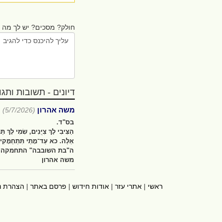
חולק? מסכים? יש לך מה ל
דיונים - תשובות ותגובו
משה אהרון
(5/7/2026)
בס"ד.
הַצִּיבִי לָךְ צִיֻּנִים, שִׂמִי לָךְ ת
אֵלֶּה. כא עַד־מָתַי תִּתְחַמָּקִין
ה"בת השובבה" התחמקה אל
משה אהרון
ראשי
|
אתרי עזר
|
אודות חידוש
|
פרסם באתר
|
הצהרת נ