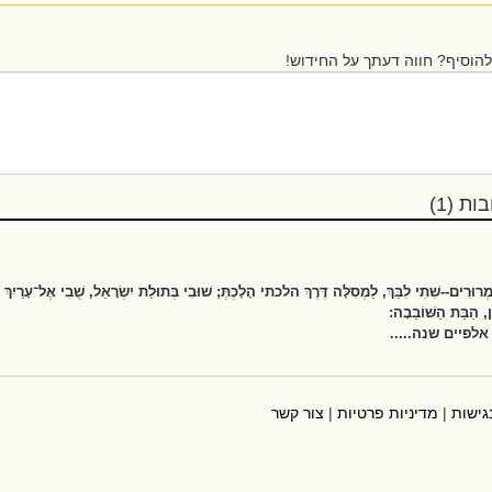
הוסיף? חווה דעתך על החידוש!
ת (1)
ַּמְרוּרִים--שִׁתִי לִבֵּךְ, לַמְסִלָּה דֶּרֶךְ הלכתי הָלָכְתְּ; שׁוּבִי בְּתוּלַת יִשְׂרָאֵל, שֻׁבִי אֶל־עָרַיִךְ
, הַבַּת הַשּׁוֹבֵבָה:
פיים שנה.....
גישות
|
מדיניות פרטיות
|
צור קשר