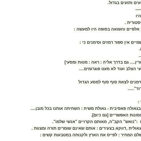
ים ותועים בגדול.
----
יו
סטורית .
אלפיים והשואה בסופה היו למעשה :
יים אין ספור רמזים וסימנים כי :
.
.
ין.... גם בדרך אליה : ראה : מטות ומסעי]
 הצלב ועוד לא מעט פוגרומים....
סימנים לצאת סוף סוף למסע הגדול
ד".....
:
גאולה פאסיבית - גאולת משיח : השחיתה אותנו בכל מובן....
סונות האפשריים [גם כיום].
ו :"נואש" הקב"ה, מאותם הקרויים "אנשי שלמו".
גאולית ,דווקא בצעירים : אותם שאינם שומרים תורה ומצוות .
לם המחיר : לפייס את הארץ ולקנותה במטבעות קשים :