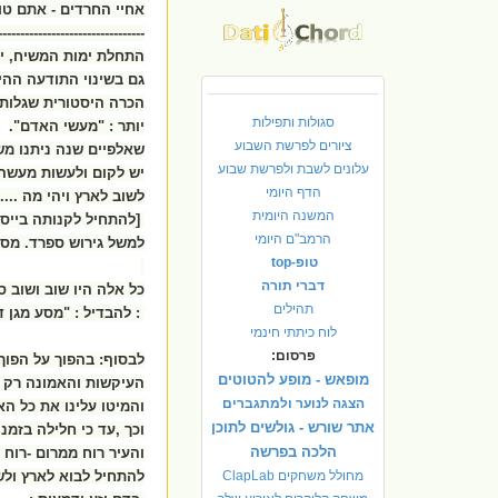
אחיי החרדים - אתם טוע
---------------------------------
התחלת ימות המשיח, יה
גם בשינוי התודעה ההי
הכרה היסטורית שגלות 
סגולות ותפילות
יותר : "מעשי האדם".
ציורים לפרשת השבוע
שאלפיים שנה ניתנו משמ
עלונים לשבת ולפרשת שבוע
יש לקום ולעשות מעשה
הדף היומי
לשוב לארץ ויהי מה .....
המשנה היומית
[להתחיל לקנותה בייסור
הרמב"ם היומי
למשל גירוש ספרד. מסעי
טופ-top
דברי תורה
כל אלה היו שוב ושוב 
תהילים
: להבדיל : "מסע מגן דו
לוח כיתתי חינמי
פרסום:
לבסוף: בהפוך על הפוך 
מופאש - מופע להטוטים
העיקשות והאמונה רק ב
הצגה לנוער ולמתגברים
והמיטו עלינו את כל הא
אתר שורש - גולשים לתוכן
וכך ,עד כי חלילה בזמנ
הלכה בפרשה
והעיר רוח ממרום -רוח 
מחולל משחקים ClapLab
להתחיל לבוא לארץ ולש