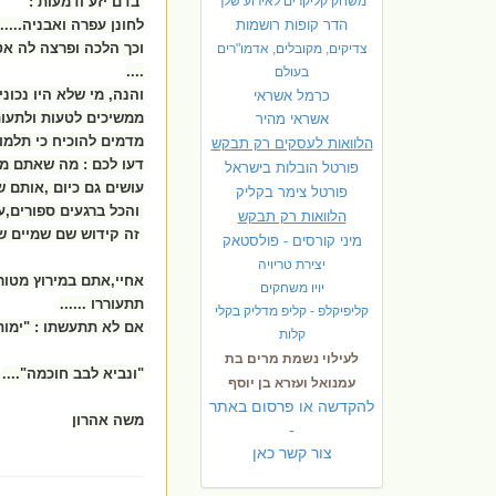
משחק קליקרים לאירוע שלך
בדם יזע ודמעות :
הדר קופות רושמות
לחונן עפרה ואבניה......
וכך הלכה ופרצה לה אט
צדיקים, מקובלים, אדמו"רים
....
בעולם
והנה, מי שלא היו נכונ
כרמל אשראי
ממשיכים לטעות ולתעות 
אשראי מהיר
מדמים להוכיח כי תלמו
הלוואות לעסקים רק תבקש
דעו לכם : מה שאתם מ
פורטל הובלות בישראל
עושים גם כיום ,אותם 
פ
ורטל צימר בקליק
והכל ברגעים ספורים,ע
הלוואות רק תבקש
זה קידוש שם שמיים של 
מיני קורסים - פולסטאק
יצירת טריויה
אחיי,אתם במירוץ מטורף
יויו משחקים
תתעוררו ......
קליפיקלפ - קליפ מדליק בקלי
אם לא תתעשתו : "ימות 
קלות
לעילוי נשמת מרים בת
"ונביא לבב חוכמה"....
עמנואל ועזרא בן יוסף
להקדשה או פרסום באתר
משה אהרון
-
צור קשר כאן