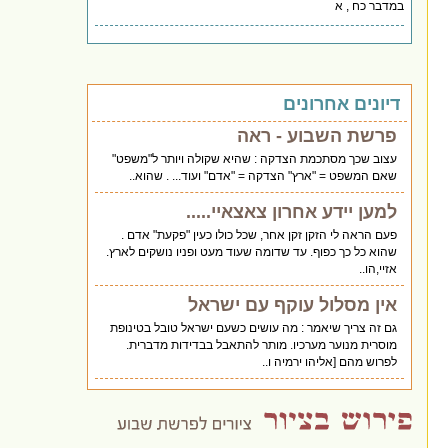
במדבר כח , א
דיונים אחרונים
פרשת השבוע - ראה
עצוב שכך מסתכמת הצדקה : שהיא שקולה ויותר ל"משפט"
שאם המשפט = "ארץ" הצדקה = "אדם" ועוד... . שהוא..
למען יידע אחרון צאצאיי.....
פעם הראה לי הזקן זקן אחר, שכל כולו כעין "פקעת" אדם .
שהוא כל כך כפוף. עד שדומה שעוד מעט ופניו נושקים לארץ.
אזיי,הו..
אין מסלול עוקף עם ישראל
גם זה צריך שיאמר : מה עושים כשעם ישראל טובל בטינופת
מוסרית מנוער מערכיו. מותר להתאבל בבדידות מדברית.
לפרוש מהם [אליהו ירמיה ו..