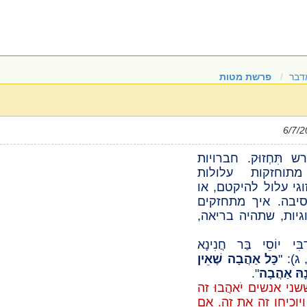
דבר
פרשת מטות
ורש
תִּחְזוּק
. חברויות
תוחזקות עלולות
גי עלול להיקטם, או
יבה. איך מתחזקים
וגיות, שתהיה בריאה,
ַבִּי יוֹסֵי בַּר חֲנִינָא
ג)
: "
כָּל אַהֲבָה שֶׁאֵין
נָהּ אַהֲבָה
"
.
ששני אנשים
יֹאהֲבוּ
זה
ויוכיחו זה את זה. אם