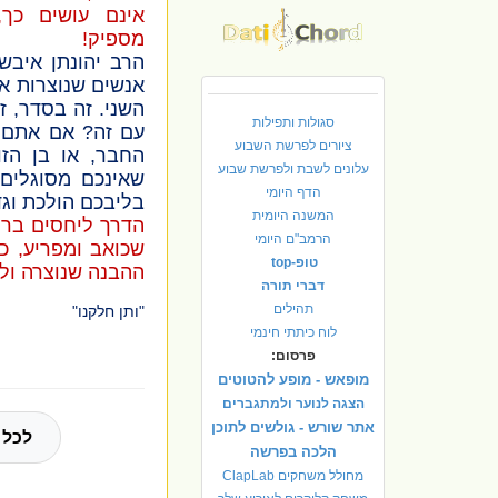
אינם עושים כך,
מספיק!
הרב יהונתן איבש
אנשים שנוצרות א
השני. זה בסדר, ז
סגולות ותפילות
עם זה? אם אתם ש
ציורים לפרשת השבוע
החבר, או בן הז
עלונים לשבת ולפרשת שבוע
שאינכם מסוגלים
הדף היומי
בליבכם הולכת וגד
המשנה היומית
הדרך ליחסים ברי
הרמב"ם היומי
שכואב ומפריע, כמ
טופ-top
ההבנה שנוצרה ול
דברי תורה
תהילים
"ותן חלקנו"
לוח כיתתי חינמי
פרסום:
מופאש - מופע להטוטים
הצגה לנוער ולמתגברים
אתר שורש - גולשים לתוכן
לכל 
הלכה בפרשה
מחולל משחקים ClapLab