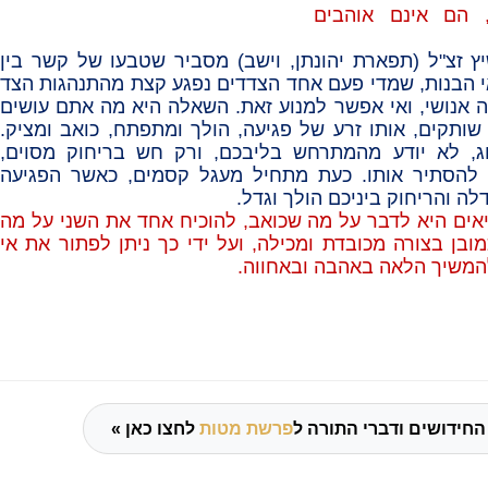
 הם אינם אוהבים
יץ זצ"ל
(תפארת יהונתן, וישב)
מסביר שטבעו של קשר בין
י הבנות, שמדי פעם אחד הצדדים נפגע קצת מהתנהגות הצד
ה אנושי, ואי אפשר למנוע זאת. השאלה היא מה אתם עושים
ותקים, אותו זרע של פגיעה, הולך ומתפתח, כואב ומציק.
וג, לא יודע מהמתרחש בליבכם, ורק חש בריחוק מסוים,
 להסתיר אותו. כעת מתחיל מעגל קסמים, כאשר הפגיעה
לה והריחוק ביניכם הולך וגדל.
אים היא לדבר על מה שכואב, להוכיח אחד את השני על מה
ובן בצורה מכובדת ומכילה, ועל ידי כך ניתן לפתור את אי
המשיך הלאה באהבה ובאחווה.
החידושים ודברי התורה ל
פרשת מטות
לחצו כאן »