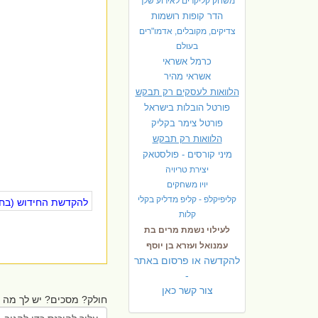
משחק קליקרים לאירוע שלך
הדר קופות רושמות
צדיקים, מקובלים, אדמו"רים
בעולם
כרמל אשראי
אשראי מהיר
הלוואות לעסקים רק תבקש
פורטל הובלות בישראל
פ
ורטל צימר בקליק
הלוואות רק תבקש
מיני קורסים - פולסטאק
יצירת טריויה
יויו משחקים
קליפיקלפ - קליפ מדליק בקלי
להקדשת החידוש (בחינ
קלות
לעילוי נשמת מרים בת
עמנואל ועזרא בן יוסף
להקדשה או פרסום באתר
-
צור קשר כאן
חולק? מסכים? יש לך מה ל