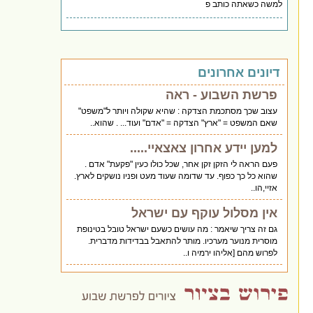
למשה כשאתה כותב פ
דיונים אחרונים
פרשת השבוע - ראה
עצוב שכך מסתכמת הצדקה : שהיא שקולה ויותר ל"משפט"
שאם המשפט = "ארץ" הצדקה = "אדם" ועוד... . שהוא..
למען יידע אחרון צאצאיי.....
פעם הראה לי הזקן זקן אחר, שכל כולו כעין "פקעת" אדם .
שהוא כל כך כפוף. עד שדומה שעוד מעט ופניו נושקים לארץ.
אזיי,הו..
אין מסלול עוקף עם ישראל
גם זה צריך שיאמר : מה עושים כשעם ישראל טובל בטינופת
מוסרית מנוער מערכיו. מותר להתאבל בבדידות מדברית.
לפרוש מהם [אליהו ירמיה ו..