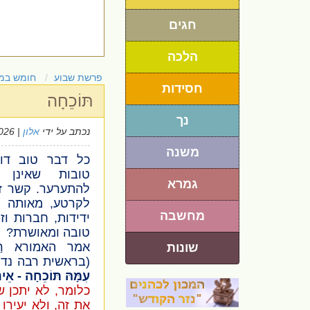
חגים
הלכה
פרשת שבוע
חומש במ
חסידות
תּוֹכֵחָה
נך
נכתב על ידי
אלון
| 6/7/2026
משנה
כל דבר טוב ד
טובות שאינן מ
גמרא
להתערער. קשר זו
לקרטע, מאותה ס
מחשבה
ידידות, חברות וז
טובה ומאושרת?
אמר האמורא
ר
שונות
(בראשית רבה נד, 
עִמָּהּ תּוֹכֵחָה - אֵי
כלומר, לא יתכן 
את זה, ולא יעירו 