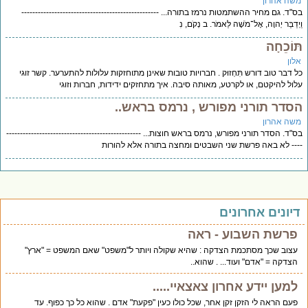
שה אהרון
"ד. גם מחיר ההשתמטות נרמז בתורה... --------------------------------------------------
יְדַבֵּר יְהוָה, אֶל־מֹשֶׁה לֵּאמֹר. ב נְקֹם, נִ
וֹכֵחָה
לון
 דבר טוב דורש תִּחְזוּק . חברויות טובות שאינן מתוחזקות עלולות להתערער. קשר זוגי
ול להיקטם, או לקרטע, מאותה סיבה. איך מתחזקים ידידות, חברות וזוגי
סדר תורני מפורש , נרמס בראש..
שה אהרון
"ד. הסדר תורני מפורש, נרמס בראש חוצות... -------------------------------------------------
-- לא באה פרשת שני השבטים ומחצה בתורה אלא להורות
יונים אחרונים
פרשת השבוע - ראה
עצוב שכך מסתכמת הצדקה : שהיא שקולה ויותר ל"משפט" שאם המשפט = "ארץ"
הצדקה = "אדם" ועוד... . שהוא..
למען יידע אחרון צאצאיי.....
פעם הראה לי הזקן זקן אחר, שכל כולו כעין "פקעת" אדם . שהוא כל כך כפוף. עד