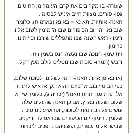
שעורה- בו מקריבים את קרבן העומר מן החיטים.
גפן- פורים, מצוות חייב איניש לבסומי.
תאנה- אותיות: תא נא = בא נא (בארמית), כלומר
שוב נא. זהו יום הכיפורים שבו ה' מזמין לשוב אליו.
רימון- ראש השנה שבו מתפללים שירבו זכויותינו
כרימון.
זית שמן- חנוכה שבו נעשה הנס בשמן זית.
ודבש (תמר)- סוכות שבו נוטלים לולב מעץ דקל.
(או באופן אחר:
תאנה- רומז לשלום, לסוכת שלום,
כפי הביטוי בנביא "ביום ההוא תקראו איש לרעהו
אל תחת גפן ותחת תאנה" (זכריה ג), כלומר שיהא
שלום ושלוה בארץ. אם כן תאנה שהעלים שלה
עושים צל רב זומזת לסוכות, ופרוש עלינו סוכת
שלומך.
רימון- יום הכיפורים שבו אפילו הריקנים
שבישראל מתכפרים, ופשעיהם נהפכים לזכויות