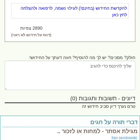
להקדשת החידוש (בחינם!) לעילוי נשמה, לרפואה ולהצלחה
לחץ כאן
2890 צפיות
(דווח על חידוש לא ראוי)
חולק? מסכים? יש לך מה להוסיף? חווה דעתך על החידוש!
דיונים - תשובות ותגובות (0)
טרם נערך דיון סביב חידוש זה
ברי תורה על חגים
גילת אסתר - למחות או לזכור ..
ilan sendowsk