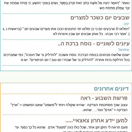
מר: "וַיֹּאמֶר יְהוָה אֶל מֹשֶׁה כְּתֹב זֹאת זִכָּרוֹן בַּסֵּפֶר, וְשִׂים בְּאָזְנֵי יְהוֹשֻׁעַ, כִּי מָחֹה אֶמְחֶה אֶת
כֶר עֲמָלֵק מִתַּחַת הַש
בעים יום כשכר למצרים
יב
ימלאו לו ארבעים יום כי כן ימלאו ימי החנטים ויבכו אתו מצרים שבעים יום " (בראשית נ ,ג
 'אמר רבי אבהו : כל אותן שבעים יום שבין איגרות לא
יונים לשוניים - נוסח ברכת ה..
יתיאל
נם שלושה מנהגים בנוסח הברכה: נוסח אשכנז: "להדליק נר של חנוכה", כפי שמברכים
ל הדלקת נרות אחרת: "להדליק נר של שבת / יום טוב / יום הכיפורים". יש מ
יונים אחרונים
פרשת השבוע - ראה
עצוב שכך מסתכמת הצדקה : שהיא שקולה ויותר ל"משפט" שאם המשפט = "ארץ"
הצדקה = "אדם" ועוד... . שהוא..
למען יידע אחרון צאצאיי.....
פעם הראה לי הזקן זקן אחר, שכל כולו כעין "פקעת" אדם . שהוא כל כך כפוף. עד