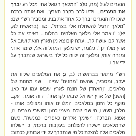
הנערים לעיל (מ
ח, טז
)
:
"
המלאך הג
ו
אל אתי מכל רע
יברך
את הנערים
... וידגו לרב בקרב הארץ
", ואת אותה ברכה
שזכו לה הנערים יברך כל אחד את בניו. ומסביר
רש"י
שם:
"
מלאך הרגיל
להשתלח
אלי בצרתי
". וכגון (בראשית לא,
יא): "ויאמר אלי מלאך האלהים בחלום... ראיתי את כל
אשר לבן עושה לך... עתה קום צא מן הארץ הזאת ושוב אל
ארץ מולדתך". כלומר, יש מלאך המתלווה אלי, שומר אותי
ומנחה אותי, ומלאך זה ילווה כל ילד בישראל שנתברך על
ידי אביו.
רש"
י
מתאר ב
בראשית לב, ג
; את המלאכים שליוו את
יעקב, ומסביר, שהשם "
מחנים
" עניינו
–
שני
מחנות
של
מלאכים: "[האחד]
של חוצה לארץ שבאו עמו עד כאן
.
[השני]
של ארץ ישראל שבאו לקראתו
". הווה אומר, יעקב
מוקף כל הזמן במלאכים המלווים אותו ומצילים אותו -
מלבן, מעשיו, מיושבי שכם, מעמי כנען ומיושבי מצרים. זו,
אפוא, הברכה: "ישימך אלהים כאפרים וכמנשה", כשם
שהמלאכים יישלחו להצלתם בעקבות ברכתי, כן יישלחו
מלאכים אלה להצלת כל מי שנתברך על ידי אבותיו, ככתוב: