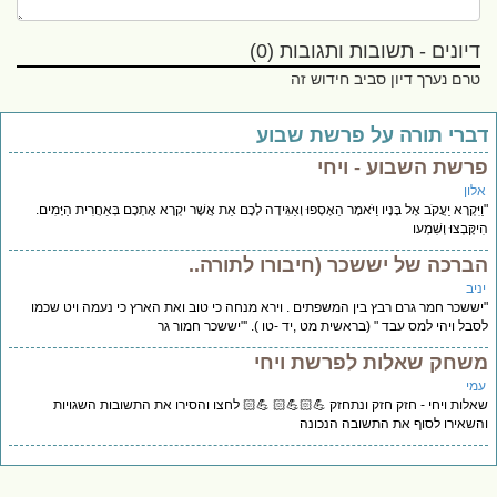
דיונים - תשובות ותגובות (0)
טרם נערך דיון סביב חידוש זה
ברי תורה על פרשת שבוע
רשת השבוע - ויחי
לון
יִּקְרָא יַעֲקֹב אֶל בָּנָיו וַיֹּאמֶר הֵאָסְפוּ וְאַגִּידָה לָכֶם אֵת אֲשֶׁר יִקְרָא אֶתְכֶם בְּאַחֲרִית הַיָּמִים.
קָּבְצוּ וְשִׁמְעו
ברכה של יששכר (חיבורו לתורה..
יב
ששכר חמר גרם רבץ בין המשפתים . וירא מנחה כי טוב ואת הארץ כי נעמה ויט שכמו
בל ויהי למס עבד " (בראשית מט ,יד -טו ). '"יששכר חמור גר
שחק שאלות לפרשת ויחי
מי
לות ויחי - חזק חזק ונתחזק 💪🏻💪🏻 💪🏻 לחצו והסירו את התשובות השגויות
שאירו לסוף את התשובה הנכונה