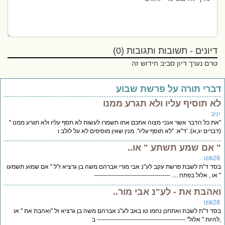
דיונים - תשובות ותגובות (0)
טרם נערך דיון סביב חידוש זה
ברי תורה על פרשת שבוע
א תוסיף עליו ולא תגרע ממנו
יב
ת כל הדבר אשר אנכי מצוה אתכם אתו תשמרו לעשות לא תסף עליו ולא תגרע ממנו "
ברים יג,א). 'ד"א: "לא תוסף עליו". מנין שאין מוסיפים לא על לולב ו
 אם שמע תשתע " או..
izik2
ד ד"ת לשבת פרשת עקב לע"נ אבי מורי אברהם משה בן גרציא ז"ל " אם שמוע תשמעו
או , אלול בפתח .... --------------------------------------
אהבת את - לע"נ אבי מור..
izik2
ד ד"ת לשבת ואתחנן נחמו טו באב לע"נ אברהם משה בן גרציא זל "ואהבת את " או
היות " אלול" -------------------------------------------- ב