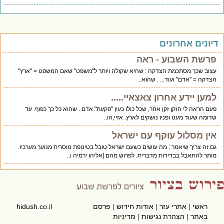
יונים אחרונים
פרשת השבוע - ראה
עצוב שכך מסתכמת הצדקה : שהיא שקולה ויותר ל"משפט" שאם המשפט = "ארץ"
הצדקה = "אדם" ועוד... . שהוא..
למען יידע אחרון צאצאיי.....
פעם הראה לי הזקן זקן אחר, שכל כולו כעין "פקעת" אדם . שהוא כל כך כפוף. עד
שדומה שעוד מעט ופניו נושקים לארץ. אזיי,הו..
אין מסלול עוקף עם ישראל
גם זה צריך שיאמר : מה עושים כשעם ישראל טובל בטינופת מוסרית מנוער מערכיו.
מותר להתאבל בבדידות מדברית. לפרוש מהם [אליהו ירמיה ו..
ראשי
|
אתרי עזר
|
אודות חידוש
|
פרסם
hidush.co.il
באתר
|
הצהרת נגישות
|
מדיניות