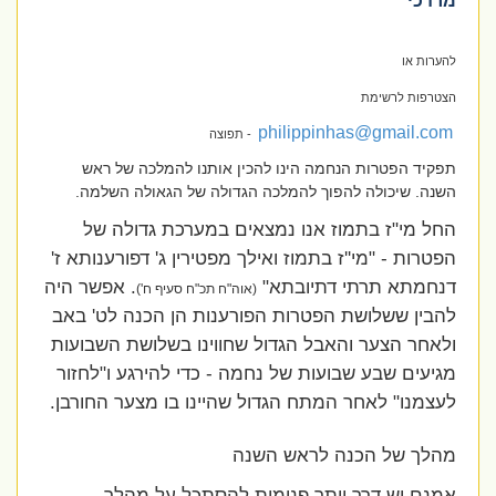
מרדכי
להערות או
הצטרפות לרשימת
philippinhas@gmail.com
תפוצה -
תפקיד הפטרות הנחמה הינו להכין אותנו להמלכה של ראש
השנה. שיכולה להפוך להמלכה הגדולה של הגאולה השלמה.
החל מי"ז בתמוז אנו נמצאים במערכת גדולה של
הפטרות - "מי''ז בתמוז ואילך מפטירין ג' דפורענותא ז'
דנחמתא תרתי דתיובתא"
. אפשר היה
(אוה"ח תכ"ח סעיף ח')
להבין ששלושת הפטרות הפורענות הן הכנה לט' באב
ולאחר הצער והאבל הגדול שחווינו בשלושת השבועות
מגיעים שבע שבועות של נחמה - כדי להירגע ו"לחזור
לעצמנו" לאחר המתח הגדול שהיינו בו מצער החורבן.
מהלך של הכנה לראש השנה
אמנם יש דרך יותר פנימית להסתכל על מהלך