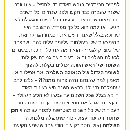
לנימים הכי דקים בנפש האדם כדי להפילו - אינו זוכר
ששנה שעברה כבר תקעו ולפני שנתיים וכל השנים
כבר מאות שנים אנו תוקעים בכל השנה והגאולה לא
הגיע - אז למה הוא כל כך מפחד? התשובה היא
שדווקא בגלל שאנו יודעים את חכמתו הגדולה ואת
ההימצאות שלו בעולמות עליונים עלינו להבין שהפחד
שלו מוצדק לגמרי - הוא רואה את כל ההכנות בשמיים
לגאולה השלמה והוא יודע בידיעה גמורה ש
קולות
השופר של ראש השנה יכולים בקלות להפוך
לשופר הגדול של הגאולה השלמה
. אם אפילו הוא
מאמין למה שאנחנו נהיה פחות ממנו?!? - עלינו להבין
שהמלכת ה' שלנו בראש השנה היא רצינית מאוד
ודווקא בגלל שכל השנים עד עכשיו לא הגיע הגאולה -
דווקא זה מגדיל את הסיכויים שזה יקרה השנה - הרי
העבודות של כל השנים מצטרפות למסה עצומה ו
ייתכן
שחסר רק עוד קצת - כדי שתתגלה מלכות ה'
השלמה
(אולי חסר רק עוד יהודי אחד שישמע תקיעת