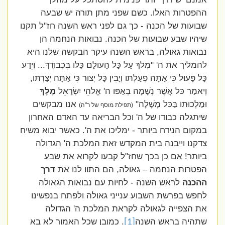
ההפטרות האלו. כשם שפני מתן תורה יש שבעה
שבועות של הכנה - כך גם לפני ראש השנה חז"ל תקנו
שיהיו שבע שבועות של הכנה. נבואות הנחמה הן
נבואות גאולה, בראש השנה עיקר הבקשה שלנו היא
להמליך את ה' "מְלךְ עַל כָּל הָעולָם כֻּלּו בִּכְבודֶךָ... וְיֵדַע
כָּל פָּעוּל כִּי אַתָּה פְעַלְתּו וְיָבִין כָּל יְצוּר כִּי אַתָּה יְצַרְתּו,
וְיאמַר כּל אֲשֶׁר נְשָׁמָה בְאַפּו ה' אֱלהֵי יִשְׂרָאֵל
מֶלֶךְ
וּמַלְכוּתו בַּכּל מָשָׁלָה"
אנו מבקשים
(תפילת מוסף של ר"ה)
שיתגלה כבודו של ה' וכל הבריאה עד האדם האחרון
במקום הנידח ביותר - ימליכו את ה'. כאשר יבוא משיח
צדקנו וייבנה בית המקדש זאת המלכת ה' הגדולה
ביותר! אם כן בכך שחז"ל קבעו לקרוא את שבע
הפטרות הנחמה – גאולה, הם התוו לנו את
דרך
ההכנה
לראש השנה - לחיות עם נבואות הגאולה
לחפש בפרשת השבוע ענייני גאולה ולפתח בנפשינו
את הצפייה לגאולה לקראת המלכת ה' הגדולה
שתהיה בראש השנה
. כמובן שכל האמור לא בא
[1]