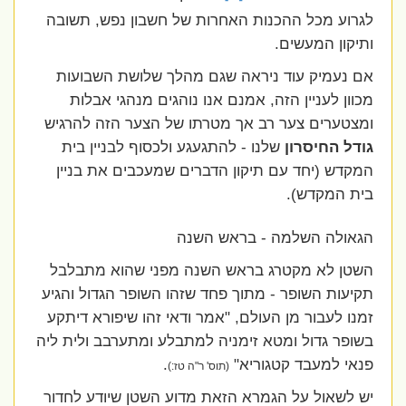
לגרוע מכל ההכנות האחרות של חשבון נפש, תשובה
ותיקון המעשים.
אם נעמיק עוד ניראה שגם מהלך שלושת השבועות
מכוון לעניין הזה, אמנם אנו נוהגים מנהגי אבלות
ומצטערים צער רב אך מטרתו של הצער הזה להרגיש
גודל החיסרון
שלנו - להתגעגע ולכסוף לבניין בית
המקדש (יחד עם תיקון הדברים שמעכבים את בניין
בית המקדש).
הגאולה השלמה - בראש השנה
השטן לא מקטרג בראש השנה מפני שהוא מתבלבל
תקיעות השופר - מתוך פחד שזהו השופר הגדול והגיע
זמנו לעבור מן העולם, "אמר ודאי זהו שיפורא דיתקע
בשופר גדול ומטא זימניה למתבלע ומתערבב ולית ליה
פנאי למעבד קטגוריא"
.
(תוס' ר"ה טז:)
יש לשאול על הגמרא הזאת מדוע השטן שיודע לחדור