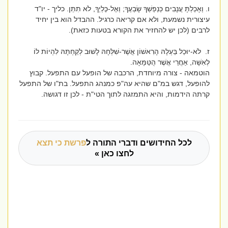
ו. וְאָכַלְתָּ עֲנָבִים כְּנַפְשְׁךָ שָׂבְעֶךָ; וְאֶל-כֶּלְיְךָ, לֹא תִתֵּן. כליך - יו"ד
עיצורית נשמעת, ולא אם קריאה כרגיל. ההבדל הוא בין יחיד
לרבים (לכן יש להחזיר את הקורא בטעות כזאת).
ז. לֹא-יוּכַל בַּעְלָהּ הָרִאשׁוֹן אֲשֶׁר-שִׁלְּחָהּ לָשׁוּב לְקַחְתָּהּ לִהְיוֹת לוֹ
לְאִשָּׁה, אַחֲרֵי אֲשֶׁר הֻטַּמָּאָה.
הוטמאה - צורה מיוחדת, הרכבה של הופעל עם התפעל. קבוץ
להופעל, דגש במ"ם שהיא עה"פ כמנהג התפעל. בת"ו של התפעל
קרתה הידמות, והיא התמזגה לתוך הטי"ת - לכן זו דגושה.
לכל החידושים ודברי התורה ל
פרשת כי תצא
לחצו כאן »