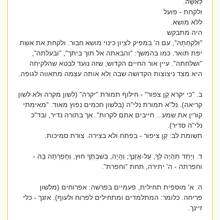
לְאִשָּׁה.
ולקחת - פועל
ללא מושא.
היה מתבקש
"וּלְקַחְתָהּ", עם ה' במפיק לציון כינוי מושא חבור. ולקחת את אשת
יפת תואר. כמו בהמשך: "והבאתה אל תוך ביתך", "ובעלתה",
"ושלחתה". עיין אור החיים הקדוש, שזה נועד לבטא שהלקיחה
היא מצד ניצוצות הקדושה שבה ולא אותה עצמה מתאווה לגופה.
ב. "כי יקרא קַן צפור" - חילוף תמורת "יקרה" (לשון מקרה ולא לשון
קריאה). נל"א תמורת נלי"ה (בלשון חכמים נפוץ מאוד. "מאימתי
קורין את שמע... חייבים אתם לקרות". אך בתורה נדיר, ובד"כ
נלי"ה סדיר).
תשומת לב: קַן ציפור - בפתח ולא בצירה. צורת סמיכות.
ד. וְיָתֵד תִּהְיֶה לְךָ, עַל-אֲזֵנֶךָ; וְהָיָה, בְּשִׁבְתְּךָ חוּץ, וְחָפַרְתָּה בָהּ -
וחפרתה - ה' יתירה, תחת "וחפרת".
ה. א' מוספית תחילית, פעמיים בפרשה: אפרוחים (מלשון
פריחה. כלומר: המתלמדים ומתחילים לפרוח ולעוף). אזנך - כלי
זיינך.