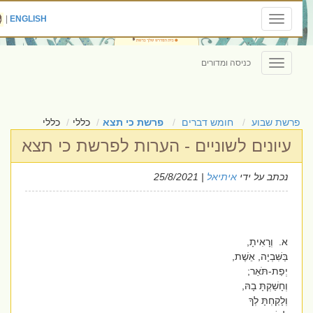
|
ENGLISH
Toggle
navigation
כניסה ומדורים
Toggle
navigation
פרשת שבוע
חומש דברים
פרשת כי תצא
כללי
כללי
עיונים לשוניים - הערות לפרשת כי תצא
נכתב על ידי
איתיאל
| 25/8/2021
א. וְרָאִיתָ,
בַּשִּׁבְיָה, אֵשֶׁת,
יְפַת-תֹּאַר;
וְחָשַׁקְתָּ בָהּ,
וְלָקַחְתָּ לְךָ