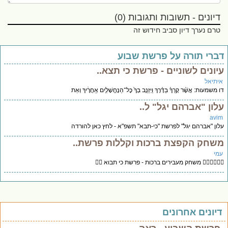
דיונים - תשובות ותגובות (0)
טרם נערך דיון סביב חידוש זה
ברי תורה על פרשת שבוע
יונים לשוניים - פרשת כי תצא..
יתיאל
משמעות: אֲשֶׁ֨ר קָֽרְךָ֜ בַּדֶּ֗רֶךְ וַיְזַנֵּ֤ב בְּךָ֙ כׇּל־הַנֶּחֱשָׁלִ֣ים אַֽחֲרֶ֔יךָ וְאַת
לון "אברהם יגל" ל..
avi
ון "אברהם יגל" לפרשת "כי-תבא" תשפ"א - לחץ כאן להורדה
שחק הקפצת ברכות וקללות פרשת..
מי
‍♂️🤹‍♂️🤹‍♂️ משחק מעבירים ברכות - פרשת כי תבוא 🤹‍♂
יונים אחרונים