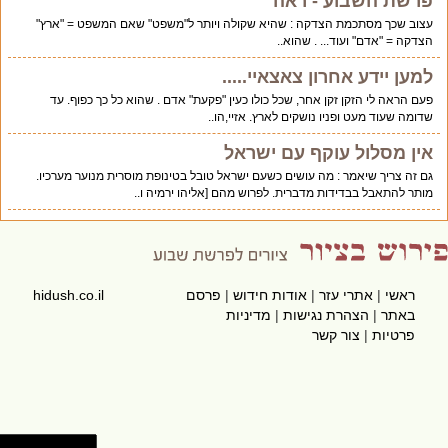
פרשת השבוע - ראה
עצוב שכך מסתכמת הצדקה : שהיא שקולה ויותר ל"משפט" שאם המשפט = "ארץ"
הצדקה = "אדם" ועוד... . שהוא..
למען יידע אחרון צאצאיי.....
פעם הראה לי הזקן זקן אחר, שכל כולו כעין "פקעת" אדם . שהוא כל כך כפוף. עד
שדומה שעוד מעט ופניו נושקים לארץ. אזיי,הו..
אין מסלול עוקף עם ישראל
גם זה צריך שיאמר : מה עושים כשעם ישראל טובל בטינופת מוסרית מנוער מערכיו.
מותר להתאבל בבדידות מדברית. לפרוש מהם [אליהו ירמיה ו..
ראשי
|
אתרי עזר
|
אודות חידוש
|
פרסם
hidush.co.il
באתר
|
הצהרת נגישות
|
מדיניות
פרטיות
|
צור קשר