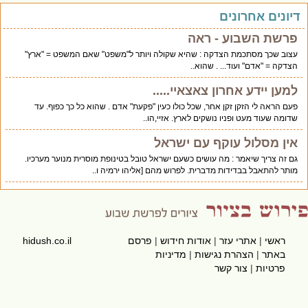
יונים אחרונים
פרשת השבוע - ראה
עצוב שכך מסתכמת הצדקה : שהיא שקולה ויותר ל"משפט" שאם המשפט = "ארץ"
הצדקה = "אדם" ועוד... . שהוא..
למען יידע אחרון צאצאיי.....
פעם הראה לי הזקן זקן אחר, שכל כולו כעין "פקעת" אדם . שהוא כל כך כפוף. עד
שדומה שעוד מעט ופניו נושקים לארץ. אזיי,הו..
אין מסלול עוקף עם ישראל
גם זה צריך שיאמר : מה עושים כשעם ישראל טובל בטינופת מוסרית מנוער מערכיו.
מותר להתאבל בבדידות מדברית. לפרוש מהם [אליהו ירמיה ו..
ראשי
|
אתרי עזר
|
אודות חידוש
|
פרסם
hidush.co.il
באתר
|
הצהרת נגישות
|
מדיניות
פרטיות
|
צור קשר