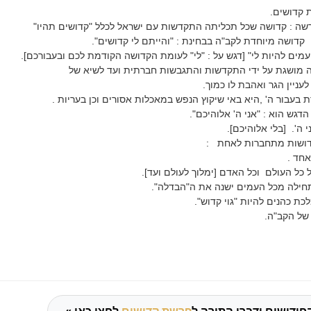
 קדושים.
 : קדושה שכל תכליתה התקדשות עם ישראל לכלל "קדושים תהיו"
דושה מיוחדת לקב"ה בבחינת : "והייתם לי קדושים".
מים להיות לי" [דגש על : "לי" לעומת הקדושה הקודמת לכם ובעבורכם].
 מושגת על ידי התקדשות והתגבשות חברתית ועד לשיא של
לעניין הגר ואהבת לו כמוך.
 בעבור ה' ,היא באי שיקוץ הנפש במאכלות אסורים וכן בעריות .
גש הוא : "אני ה' אלוהיכם".
 ה'. [בלי אלוהיכם].
ושות מתחברות לאחת :
אחד .
 כל העולם וכל האדם [ימלוך לעולם ועד].
תחילה מכל העמים ישנה את ה"הבדלה".
ת כהנים להיות "גוי קדוש".
של הקב"ה.