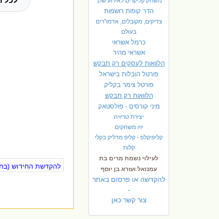
לכל ה
משחק קליקרים לאירוע שלך
הדר קופות רושמות
צדיקים, מקובלים, אדמו"רים
בעולם
כרמל אשראי
אשראי מהיר
הלוואות לעסקים רק תבקש
פורטל הובלות בישראל
פ
ורטל צימר בקליק
הלוואות רק תבקש
מיני קורסים - פולסטאק
יצירת טריויה
יויו משחקים
קליפיקלפ - קליפ מדליק בקלי
קלות
לעילוי נשמת מרים בת
להקדשת החידוש (בחינ
עמנואל ועזרא בן יוסף
להקדשה או פרסום באתר
-
צור קשר כאן