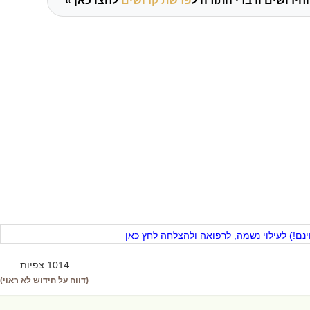
חידושים ודברי התורה ל
פרשת קדושים
לחצו כאן »
ם!) לעילוי נשמה, לרפואה ולהצלחה לחץ כאן
1014 צפיות
(דווח על חידוש לא ראוי)