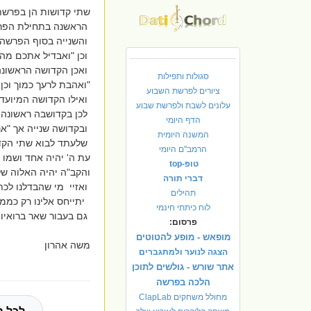
שתי קדושות הן בפרשת
הראשנה בתחילת הפרשה
והשנייה בסוף הפרשה ק
וכן "ואבדיל אתכם מהע
ואכן הקדושה הראשונה
סגולות ותפילות
"ואהבת לרעך כמוך וכן 
ציורים לפרשת השבוע
ואילו הקדושה המיועדת
עלונים לשבת ולפרשת שבוע
לכן בקדושבה ראשונה הד
הדף היומי
ובקדושה שנייה אך "אני
המשנה היומית
שלעתד לבוא שתי הקד
הרמב"ם היומי
עת ה' יהיה אחד ושמו 
טופ-top
והקב"ה יהיה האלוה של
דברי תורה
ואזיי מי שהבדלנו לכ
תהילים
יתייחס אלינו רק כממלכ
לוח כיתתי חינמי
גם בעבור שאר ברואיו 
פרסום:
מופאש - מופע להטוטים
משה אהרון
הצגה לנוער ולמתגברים
אתר שורש - גולשים לתוכן
הלכה בפרשה
מחולל משחקים ClapLab