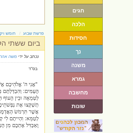
חגים
הלכה
פרשת שבוע
חומש ויק
חסידות
ביום ששתי הק
נך
נכתב על ידי
משה אהרו
משנה
בס"ד
גמרא
"אֲנִי ה' אֱלֹהֵיכֶם אֲשׁ
הָעַמִּים: וְהִבְדַּלְתֶּם ב
מחשבה
לַטְּמֵאָה וּבֵין הָעוֹף הַ
תְשַׁקְּצוּ אֶת נַפְשֹׁתֵיכֶ
שונות
אֲשֶׁר תִּרְמֹשׂ הָאֲדָמָה
לְטַמֵּא: וִהְיִיתֶם לִי קְ
וָאַבְדִּל אֶתְכֶם מִן הָע