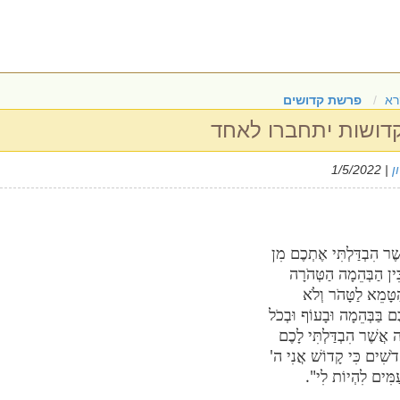
רא
פרשת קדושים
דושות יתחברו לאחד
ן
| 1/5/2022
ֶר הִבְדַּלְתִּי אֶתְכֶם מִן
ֵּין הַבְּהֵמָה הַטְּהֹרָה
טָּמֵא לַטָּהֹר וְלֹא
ם בַּבְּהֵמָה וּבָעוֹף וּבְכֹל
 אֲשֶׁר הִבְדַּלְתִּי לָכֶם
דֹשִׁים כִּי קָדוֹשׁ אֲנִי ה'
ַמִּים לִהְיוֹת לִי".