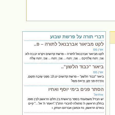
דברי תורה על פרשת שבוע
לקט מביאור אברבנאל לתורה – פ..
אורן מס
לקט מביאור אברבנאל לתורה – פרשת קדושים ויקרא יט,כה-לא:
אֲנִי, יְהוָה אֱלֹהֵיכֶם ... אֲנִי, יְהוָה ... אֲנִי, יְהוָה ... אֲנִי, יְהוָה אֱלֹה
ביאור "כבוד הלשון"..
אורן מס
ביאור "כבוד הלשון" – פרשת קדושים יט,לב: מִפְּנֵי שֵׂיבָה תָּקוּם,
וְהָדַרְתָּ פְּנֵי זָקֵן; וְיָרֵאתָ מֵּאֱלֹ
הסתר פנים בימי יוסף ואחיו
איתיאל
יש הבדל משמעותי בספר בראשית בין חלקו הראשון לבין סופו.
בחלק הראשון ה' מתגלה לגיבורי התנ"ך."ויאמר ה' אל ..." קיים
באדם הראשון, נח וכמובן אברהם ויצחק, ו