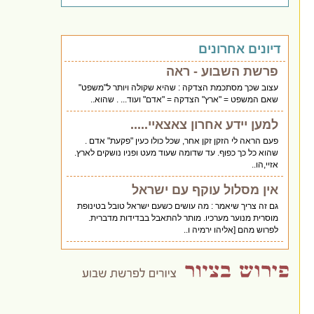
דיונים אחרונים
פרשת השבוע - ראה
עצוב שכך מסתכמת הצדקה : שהיא שקולה ויותר ל"משפט"
שאם המשפט = "ארץ" הצדקה = "אדם" ועוד... . שהוא..
למען יידע אחרון צאצאיי.....
פעם הראה לי הזקן זקן אחר, שכל כולו כעין "פקעת" אדם .
שהוא כל כך כפוף. עד שדומה שעוד מעט ופניו נושקים לארץ.
אזיי,הו..
אין מסלול עוקף עם ישראל
גם זה צריך שיאמר : מה עושים כשעם ישראל טובל בטינופת
מוסרית מנוער מערכיו. מותר להתאבל בבדידות מדברית.
לפרוש מהם [אליהו ירמיה ו..