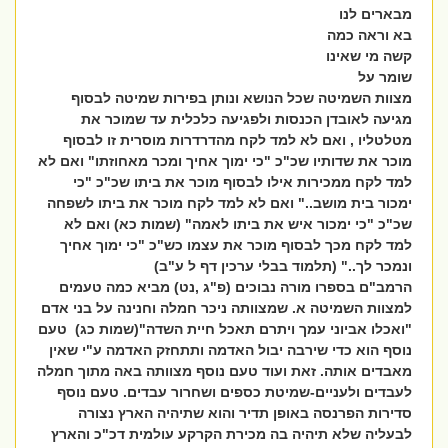
מבארים לנו
בא וראה כמה
קשה מי שאינו
שומר על
מצוות השמיטה שכל הנושא ונותן בפירות שמיטה לבסוף
מגיעה לאובדן הכנסות ולפגיעה כלכלית עד שמוכר את
מטלטליו , ואם לא למד לקח מהדרדרות מוסרית זו לבסוף
מוכר את שדותיו שכ"כ "כי ימוך אחיך ומכר מאחוזתו" ואם לא
למד לקח ממכירות אילו לבסוף מוכר את ביתו שכ"כ "כי
ימכור בית מושב.." ואם לא למד לקח מוכר את ביתו לשפחה
שכ"כ "כי ימכור איש את ביתו לאמה" (שמות כא) ואם לא
למד לקח מכך לבסוף מוכר את עצמו כש"כ "כי ימוך אחיך
ונמכר לך.." (תלמוד בבלי ערכין דף ל ע"ב)
הרמב"ם בספרו מורה נבוכים (פ"ג ,נט) מביא כמה טעמים
למצוות השמיטה א. שמצוותה ניכר חמלה וחנינה על בני אדם
"ואכלו אביוני עמך ויתרם תאכל חיית השדה"(שמות כג) טעם
נוסף הוא כדי שירבה יבול האדמה ותתחזק האדמה ע"י שאין
מאבדים אותה. זאת ועוד טעם נוסף מצוותה באה מתוך חמלה
לעבדים ולעניים-שמיטת כספים ושחרור עבדים. טעם נוסף
סדירות הפרנסה באופן תדיר והוא שתיהיה הארץ נצורה
לבעליה שלא תיהיה בה מכירת הקרקע עולמית דכ"כ והארץ