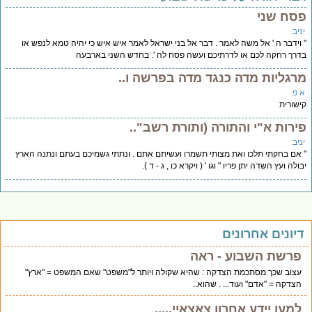
סח שני
יב
וידבר ה ' אל משה לאמר . דבר אל בני ישראל לאמר איש איש כי יהיה טמא לנפש או
רך רחקה לכם או לדרתיכם ועשה פסח לה '. בחדש השני בארבעה
רגליות מדה כנגד מדה בפרשה ו..
 פ
שורית
ירות א"י והתורה (ותורת רשב"..
יב
אם בחקתי תלכו ואת מצותי תשמרו ועשיתם אתם . ונתתי גשמיכם בעתם ונתנה הארץ
ולה ועץ השדה יתן פריו " וגו ' ( ויקרא כו , ג - ד ).
יונים אחרונים
פרשת השבוע - ראה
עצוב שכך מסתכמת הצדקה : שהיא שקולה ויותר ל"משפט" שאם המשפט = "ארץ"
הצדקה = "אדם" ועוד... . שהוא..
למען יידע אחרון צאצאיי.....