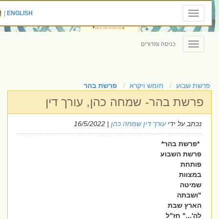
|
ENGLISH
Toggle
navigation
כניסה ומדורים
Toggle
navigation
פרשת שבוע
חומש ויקרא
פרשת בהר
פרשת בהר- שמחה כהן, עורך דין
נכתב על ידי
עורך דין שמחה כהן
| 16/5/2022
*פרשת בהר*
פרשת השבוע
פותחת
במצוות
שמיטה
"ושבתה
הארץ שבת
לה'..." חז"ל