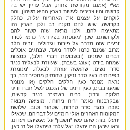
מא"י (אמנם מקודשת פחות, אבל עדיין יש בה
קדושה והיו צריכים לעשות בארץ ההיא משהו), והם
לוקחים על עצמם את האחריות עליה, כחלק
בקדושה, שיש להם מקנה רב ולכן הארץ הזו
מתאימה להם, ולכן מראה שזה קשור להם
ולקדושתם. שכך 'מעוטרת בפירותיה' כרמז לסדר
זרעים שזה מדבר על פירות וגידולים. 'זבים חלב
מרוב שמנם' כרמז לסדר מועד, שבחגים אוכלים
דברים שמנים (ובשבועות דברי חלב), כמצוות
שמחה ביו"ט (ועונג בשבת). 'שעוזרת לבעליה' כנגד
סדר נשים, שהאשה עוזרת לבעלה. 'מנומרת
בפירותיה' כעיו סדר נזיקין, שהמזיק מחסיר דבר, כך
נראה מנומר כעין חלקים חלקים (או מנומר
שמעורבבים, כעין דינים של הנכנס לשל חברו ודיני
חלוקה וכדו'). 'כריח בשמים' כנגד קדשים,
שבקרבנות נאמר “ריח ניחוח". 'מוציאה תבואה
טובה' כנגד סדר טהרות, שטהור וטוב. שלושת
המקומות האחרים אולי רומזים על דבריהם, שכאילו
יתעלו בזה: שהם עשו "חשבון" על מעשיהם ויעדום,
וראו שכאן הם יתעלו "אל-עלה" שיתעלו אל ה' כאן,