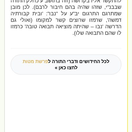
להתקשר אליו בקדושה (וזה בתושב"ע כחלק התורה
שבבנ"י, שזהו שהיה בהם חיבור לרבם). לכן מובן
שמתרגם התרגום יב"ע על "נבו": 'ובית קבורתיה
דמשה', שרמזו שרוצים קשר למקומו (ואולי גם
הדרשה 'נבו – שהיתה מוציאה תבואה טובה' כרמזו
לו שהם התבואה שלו).
לכל החידושים ודברי התורה ל
פרשת מטות
לחצו כאן »