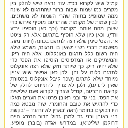
קמ"ל שיש לקרוא בכ"ז. עוד נראה שיש לחלק בין
מקרים כמו שמות שבזה ברור שהתרגום לא שינה
ממה שמופיע בתורה שהרי השמות לא משתנים,
לבין שמות של מקומות שהתרגום מוסיף פירוש כדי
שיובן מהם אותם מקומות (וכך כאן הוסיפו יב”ע
ות”י), וכאן כיון שלא הוסיף בתרגום אלא רק ציטט
את הפס' סימן שלא רצה לתרגם בכוונה (ויותר מזה,
מפשטות דברי רש"י 'שאין בו תרגום', משמע שלא
היה רשום כלל תרגום באונקלוס, אלא היה ריק;
והמעתיקים או המדפיסים הוסיפו את הפס' כדי
שלא יהיה ריק. כך שיותר חזק שלא רצה אונקלוס
לתרגם כלום על זה). לכן כאן אפשר שיש עניין
מיוחד שלא לתרגם (שכך קיבל אונקלוס במסורת
שאין לתרגם), ולכן לא צריך להתייחס לחלק של
קריאת התרגום, קמ"ל שצריך לקרוא פעם שלישית
את הפס'. בני גד ובני ראובן פרטו את הערים האלו
כדי להדגיש את טובם והחומרי, שזה מבטא כמה
היו דבוקים בחומר (ראה 'בארץ לא זרועה' – 'בקשת
בני ראובן ובני גד' למרן גדול הדור הרה"ג חיים
דרוקמן שליט"א); במדרש אגדה (בובר) מופיע: