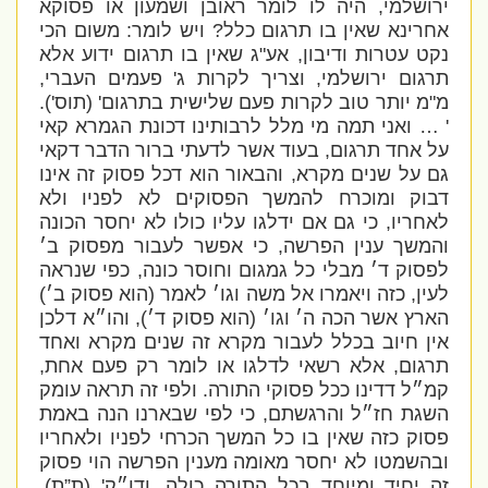
ירושלמי, היה לו לומר ראובן ושמעון או פסוקא
אחרינא שאין בו תרגום כלל? ויש לומר: משום הכי
נקט עטרות ודיבון, אע"ג שאין בו תרגום ידוע אלא
תרגום ירושלמי, וצריך לקרות ג' פעמים העברי,
מ"מ יותר טוב לקרות פעם שלישית בתרגום' (תוס').
' … ואני תמה מי מלל לרבותינו דכונת הגמרא קאי
על אחד תרגום, בעוד אשר לדעתי ברור הדבר דקאי
גם על שנים מקרא, והבאור הוא דכל פסוק זה אינו
דבוק ומוכרח להמשך הפסוקים לא לפניו ולא
לאחריו, כי גם אם ידלגו עליו כולו לא יחסר הכונה
והמשך ענין הפרשה, כי אפשר לעבור מפסוק ב׳
לפסוק ד׳ מבלי כל גמגום וחוסר כונה, כפי שנראה
לעין, כזה ויאמרו אל משה וגו׳ לאמר (הוא פסוק ב׳)
הארץ אשר הכה ה׳ וגו׳ (הוא פסוק ד׳), והו״א דלכן
אין חיוב בכלל לעבור מקרא זה שנים מקרא ואחד
תרגום, אלא רשאי לדלגו או לומר רק פעם אחת,
קמ״ל דדינו ככל פסוקי התורה. ולפי זה תראה עומק
השגת חז״ל והרגשתם, כי לפי שבארנו הנה באמת
פסוק כזה שאין בו כל המשך הכרחי לפניו ולאחריו
ובהשמטו לא יחסר מאומה מענין הפרשה הוי פסוק
זה יחיד ומיוחד בכל התורה כולה, ודו״ק' (ת”ת).