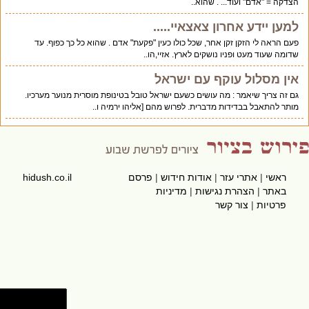
הצדקה = "אדם" ועוד... . שהוא..
למען יידע אחרון צאצאיי.....
פעם הראה לי הזקן זקן אחר, שכל כולו כעין "פקעת" אדם . שהוא כל כך כפוף. עד
שדומה שעוד מעט ופניו נושקים לארץ. אזיי,הו..
אין מסלול עוקף עם ישראל
גם זה צריך שיאמר : מה עושים כשעם ישראל טובל בטינופת מוסרית מנוער מערכיו.
מותר להתאבל בבדידות מדברית. לפרוש מהם [אליהו ירמיה ו..
ראשי
|
אתרי עזר
|
אודות חידוש
|
פרסם
hidush.co.il
באתר
|
הצהרת נגישות
|
מדיניות
פרטיות
|
צור קשר