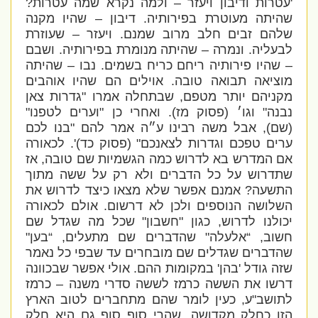
'עטרות ודיבון ויעזר – ולמה נקרא שמה עטרות?
שהיתה מעוטרת בפירותיה. דיבון – שהיו מקנה
שלהם זבים חלב מרוב שמנם. ויעזר – שעוזרת
לבעליה. ונמרה – שהיתה מנומרת בפירותיה. ושבם
– שהיו פירותיה ריחם כריח בשמים. נבו – שהיתה
מוציאה תבואה טובה. אוילים הם שהיו אוהבים
מקניהם יותר מטפם, שבתחלה אמרו "גדרות צאן
נבנה" וגו׳ (פסוק מז). ואחרי כן "וערים לטפנו"
(שם), אבל משה רבינו ע״ה אמר להם "בנו לכם
ערים טפכם וגדרות לצאנכם" (פסוק כד)'. לכאורה
אם המדרש בא לדרוש כמה הגשמיות שם טובה, אז
שתדרוש על כל הדברים ולא רק על ששה מתוך
התשעה? אמנם אפשר שלא מצאו כיצד לדרוש את
השלושה הנוספים ולכן לא דרשום. אולם לכאורה
יכולנו לדרוש, כגון "חשבון" שכל מה שגדל שם
חשוב, “אלעלה" שהדברים שם מתעלים, “בען"
שהדברים שגדלים שם מובחרים עד שבפי כל נאמר
שזה גודל 'בהן' במקומות ההם. אולי אפשר שבכוונה
דרשו את הששה כרמז לששה סדרי משנה – כרמז
לתושב"ע, כעין לומר שהם מתחברים לטוב הארץ
הזו כחלק מקדושה, שהרי סוף סוף גם היא חלק