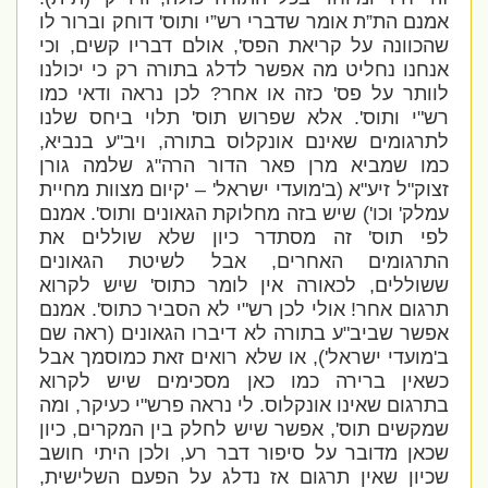
אמנם הת”ת אומר שדברי רש”י ותוס' דוחק וברור לו
שהכוונה על קריאת הפס', אולם דבריו קשים, וכי
אנחנו נחליט מה אפשר לדלג בתורה רק כי יכולנו
לוותר על פס' כזה או אחר? לכן נראה ודאי כמו
רש"י ותוס'. אלא שפרוש תוס' תלוי ביחס שלנו
לתרגומים שאינם אונקלוס בתורה, ויב"ע בנביא,
כמו שמביא מרן פאר הדור הרה"ג שלמה גורן
זצוק"ל זיע"א (ב'מועדי ישראל' – 'קיום מצוות מחיית
עמלק' וכו') שיש בזה מחלוקת הגאונים ותוס'. אמנם
לפי תוס' זה מסתדר כיון שלא שוללים את
התרגומים האחרים, אבל לשיטת הגאונים
ששוללים, לכאורה אין לומר כתוס' שיש לקרוא
תרגום אחר! אולי לכן רש"י לא הסביר כתוס'. אמנם
אפשר שביב"ע בתורה לא דיברו הגאונים (ראה שם
ב'מועדי ישראל'), או שלא רואים זאת כמוסמך אבל
כשאין ברירה כמו כאן מסכימים שיש לקרוא
בתרגום שאינו אונקלוס. לי נראה פרש"י כעיקר, ומה
שמקשים תוס', אפשר שיש לחלק בין המקרים, כיון
שכאן מדובר על סיפור דבר רע, ולכן היתי חושב
שכיון שאין תרגום אז נדלג על הפעם השלישית,