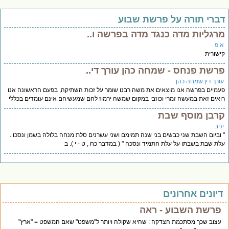
ברי תורה על פרשת שבוע
רגליות מדה כנגד מדה בפרשה ו..
 פ
שורית
רשת פנחס - שמחה כהן עורך די..
ורך דין שמחה כהן
מיים בפרשה אנו מוצאים את משה רבנו שומר על זכות השתיקה, בפעם הראשונה אנו
אים זאת במעשה זמרי וכוזבי במקום שמשה ירמוז להם שמעשיהם אינם עומדים בכללי
רבן מוסף שבת
יב
וביום השבת שני כבשים בני שנה תמימם ושני עשרנים סלת מנחה בלולה בשמן ונסכו .
ת שבת בשבתו על עלת התמיד ונסכה " ( במדבר כח , ט - י ). ב
יונים אחרונים
פרשת השבוע - ראה
עצוב שכך מסתכמת הצדקה : שהיא שקולה ויותר ל"משפט" שאם המשפט = "ארץ"