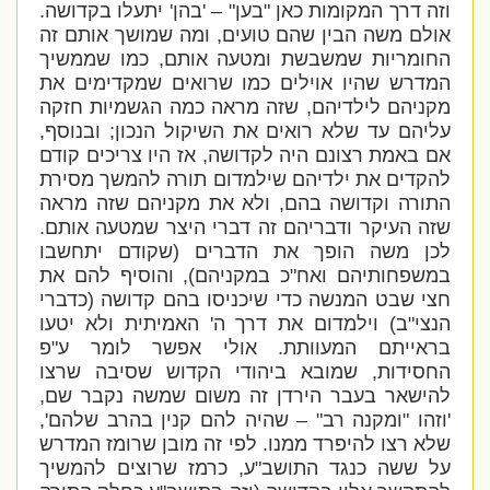
וזה דרך המקומות כאן "בען" – 'בהן' יתעלו בקדושה.
אולם משה הבין שהם טועים, ומה שמושך אותם זה
החומריות שמשבשת ומטעה אותם, כמו שממשיך
המדרש שהיו אוילים כמו שרואים שמקדימים את
מקניהם לילדיהם, שזה מראה כמה הגשמיות חזקה
עליהם עד שלא רואים את השיקול הנכון; ובנוסף,
אם באמת רצונם היה לקדושה, אז היו צריכים קודם
להקדים את ילדיהם שילמדום תורה להמשך מסירת
התורה וקדושה בהם, ולא את מקניהם שזה מראה
שזה העיקר ודבריהם זה דברי היצר שמטעה אותם.
לכן משה הופך את הדברים (שקודם יתחשבו
במשפחותיהם ואח"כ במקניהם), והוסיף להם את
חצי שבט המנשה כדי שיכניסו בהם קדושה (כדברי
הנצי"ב) וילמדום את דרך ה' האמיתית ולא יטעו
בראייתם המעוותת. אולי אפשר לומר ע"פ
החסידות, שמובא ביהודי הקדוש שסיבה שרצו
להישאר בעבר הירדן זה משום שמשה נקבר שם,
'וזהו "ומקנה רב" – שהיה להם קנין בהרב שלהם',
שלא רצו להיפרד ממנו. לפי זה מובן שרומז המדרש
על ששה כנגד התושב"ע, כרמז שרוצים להמשיך