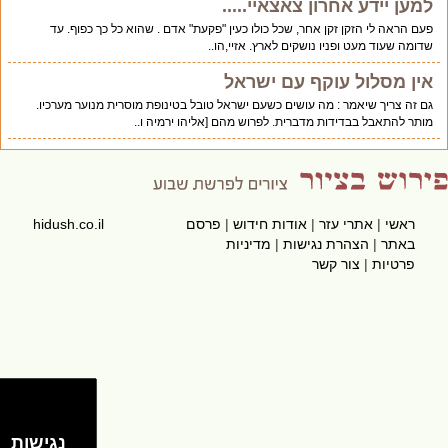
למען יידע אחרון צאצאיי.....
פעם הראה לי הזקן זקן אחר, שכל כולו כעין "פקעת" אדם . שהוא כל כך כפוף. עד
שדומה שעוד מעט ופניו נושקים לארץ. אזיי,הו..
אין מסלול עוקף עם ישראל
גם זה צריך שיאמר : מה עושים כשעם ישראל טובל בטינופת מוסרית מנוער מערכיו.
מותר להתאבל בבדידות מדברית. לפרוש מהם [אליהו ירמיה ו..
ראשי
|
אתרי עזר
|
אודות חידוש
|
פרסם
hidush.co.il
באתר
|
הצהרת נגישות
|
מדיניות
פרטיות
|
צור קשר
נגישות