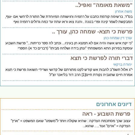
משאת מאומה" ואפיל..
שה אהרון
"ד. ברשימה קודמת כתבנו על רחמיה ורגישותה המיוחדת של התורה לרחשי אם -עוף,
בקשת לשמר קינה ופרי בטנה . והנה צאו וראו עתה עד כמה גדולים רחמיה ואף
רשת כי תצא- שמחה כהן, עורך ..
ורך דין שמחה כהן
י יקח איש אשה והיה אם לא תמצא חן בעיניו... וכתב לה ספר כריתות..." פרשת השבוע
סקת בפירוק התא המשפחתי "ונתן בידה ושלחה מביתו" (דברים כד א) הספרי
ברי תורה לפרשת כי תצא
הודה ברקאי
ג אלול תשפ"ב להבות אש קודש לקט מתורתם של קדושי ושרידי השואה פרשת כי תצא
ת חיים שתגביה נקודת חיים[1] הרב דוד בליאכר זצ"ל
יונים אחרונים
פרשת השבוע - ראה
עצוב שכך מסתכמת הצדקה : שהיא שקולה ויותר ל"משפט" שאם המשפט = "ארץ"
הצדקה = "אדם" ועוד... . שהוא..