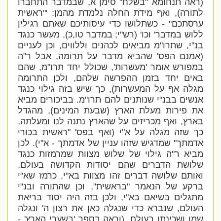
(ראה תנחומא "בשלח" סימן א, שבמדבר התחברו
לתורה), ואף מידת החלה נלמדת מהמן: '"ראשית
ערסתכם" - כשתלושו כדי עיסותיכם שאתם רגילין
ללוש במדבר' וכו' (רש"י; במדבר טו,כ). מעשר כנגד
בנ"י, שתרו"מ מביאים לכהנים וללווים, וכן לעניים
(אמנם הפס' שהביא מדבר על תרומה, אבל ר"ה
במפורש אומר 'מעשרות', שכולל יחד תרו"מ, שהם
באים יחד בזמן ההפרשה שלהם, ולכן התרומה
מגלה אף על המעשרות), כך שיש בזה גילוי כנגד
אנשים בבנ"י שנותנים להם תרו"מ. בביכורים מביא
את פירות מעלת הארץ (שבעת המינים), מהגדל
בארץ, ואף מכריזים על שהארץ נתנה לנו ומעלתה,
כך שזה מגלה על א"י (ואף בפס' "ראשית בכורי
אדמתך" שמדגיש שזהו עניין של אדמתך - א"י). לכן
מביא ר"ה גילוי של שלוש מצוות שמרמזות כנגד
שלושת הדברים שהם יסודות הקדושה בעולם,
ואותם שלושה דברים זהו מצוות בא"י, כרמז שא"י
ברקע של הנאמר "בראשית", וכן שהתורה ובנ"י
מתגלים בשיאם בא"י, ולכן בזה היה יסוד בריאת
העולם, שנברא כדי שנגלה כאן את רצון ה' ונגלה
שמו ושכינתו בעולם. (וראה בספר 'בשערי הארץ' -