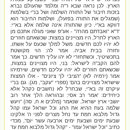
הארץ. לכן נראה שבא ר"ה ומלמד שהעולם נברא
בזכות חיבור של התורה השלמה ושל בנ"י בשלמות
(שמגלים את התורה בפועל), ושלמות החיבור הוא
דווקא בא"י. כיון שהתורה אינה שלמה אלא בא"י:
'ד"א "ואבדתם מהרה" - אע"פ שאני מגלה אתכם מן
הארץ לחו"ל, היו מצויינים במצות; שכשאתם חוזרים
לא יהיו לכם חדשים. משל למלך שכעס על אשתו,
וחזרה בבית אביה. אמר לה: הוי מקושטת
בתכשיטיך, וכשתחזרי לא יהו עליך חדשים. כך אמר
להם הקב"ה לישראל: בני, היו מצויינים במצות,
שכשאתם חוזרים לא יהיו עליכם חדשים, שירמיהו
אמר (ירמיה לא) "הציבי לך ציונים" - אלו המצות
שישראל מצויינים בהם' (ספרי "עקב", מג). גם בנ"י
עיקרם זה בא"י, שבחו"ל לא נחשבים כקהל אלא
כיחידים: 'אמר רב אסי: ובהוראה הלך אחר רוב
יושבי ארץ ישראל, שנאמר (מלכים א ח, סה) "ויעש
שלמה בעת ההיא את החג וכל ישראל עמו קהל
גדול מלבוא חמת עד נחל מצרים לפני ה' אלקינו
שבעת ימים ושבעת ימים ארבעה עשר יום", מכדי
כתיב "וכל ישראל עמו" - "קהל גדול מלבוא חמת עד