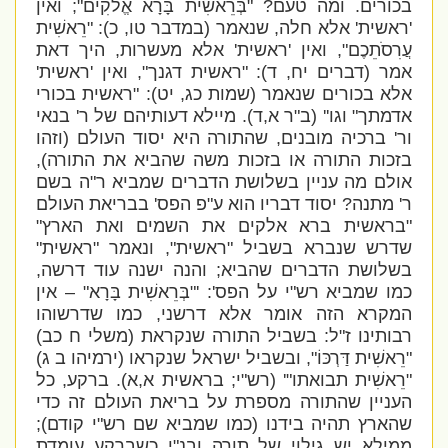
בכורים. ומה טעם? "בְּרֵאשִׁית בָּרָא אֱלֹקִים"; ואין
'ראשית' אלא חלה, שנאמר (במדבר טו, כ): "רֵאשִׁית
עֲרִסֹתֵכֶם", ואין 'ראשית' אלא מעשרות, היך דאת
אמר (דברים יח, ד): "ראשית דגנך", ואין 'ראשית'
אלא בכורים שנאמר (שמות כג, יט): "ראשית בכורי
אדמתך" וגו'' (ב"ר א,ד). מיילא דעותיהם של ר' בנאי
ור' ברכיה מובנים, שהתורה היא יסוד העולם (וזהו
בזכות התורה או בזכות משה שהביא את התורה),
אולם מה עניין בשלושת הדברים שמביא ר"ה בשם
ר' מתנה? יסוד דבריו הוא ע"פ הפס' בבריאת העולם
"בראשית ברא אלקים את השמים ואת הארץ"
שדרש שנברא בשביל "ראשית", ונאמר "ראשית"
בשלושת הדברים שהביא; והנה ישנה עוד דרשה,
כמו שמביא רש"י על הפס': '"בְּרֵאשִׁית בָּרָא" – אין
המקרא הזה אומר אלא דרשני, כמו שדרשוהו
רבותינו ז"ל: בשביל התורה שנקראת (משלי ח כב)
"רֵאשִׁית דַּרְכּוֹ", ובשביל ישראל שנקראו (ירמיהו ב ג)
"רֵאשִׁית תבואתו"' (רש"י; בראשית א,א). ברקע, כל
העניין שהתורה מספרת על בריאת העולם זה כדי
שהארץ תהיה בידנו (כמו שמביא שם רש"י קודם);
ממילא יש גילוי של תורה ובנ"י כשברקע עומדת