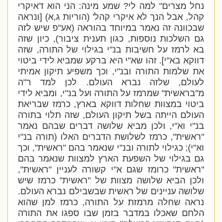
נחל מצרים" למה לי? שמע מינה: הני הוא דאיקרי
קהל, אבל הנך לא איקרי קהל' (הוריות ג,א) [ונראה
שבכוונה זה נאמר במיוחד בהוראה (אע"פ שיש לזה
גם השלכות נוספות, כגון תענית ציבור), כיון שזה
בא לרמז על חשיבות בנ"י בגילוי של התורה, שזה
דווקא בא"י]. זהו שא"י היא ברקע שמביא לידי ביטוי
את שלמות התורה ובנ"י, וכך משפיע תיקון אמיתי
לעולם, שלזה נברא העולם. לכן למד ר"ה
מ"בראשית" שמרמז על התורה ועל בנ"י, ומביא לידי
ביטוי במצוות שחלות דווקא בארץ, כרמז שבריאת
העולם הייתה בשל תיקון העולם, שזה תלוי בתורה
בנ"י וא"י, ולכן מביא שלושה דברים שבהם נאמר
"ראשית", כרמז לשלושת הדברים האלו (תורה בנ"י
וא"י); כגילוי לתורה ובנ"י שנאמר בהם "ראשית", וכך
גם בגילוי של השפעת הארץ למצוות שנאמר בהם
"ראשית" כרומז שגם א"י קשורה לעניין "ראשית",
ולכן הביא שלושה מצוות של "ראשית" כרמז שיש
שלושה עניינים של ראשית שבשבילם נברא העולם.
נראה שחלה מרמזת על התורה, כרמז למן שהוא
הלחם שאכלו במדבר בזמן שבו ספגו את התורה