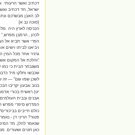
דכתיב ואשר הרעותי. א
ישראל, חד דכתיב ואשר 
לב האבן מבשרכם ונתתי
(סוכה נב א]
הכניסה לארץ היה מלו
לכהן , הרמבן מפרש,"
הפרי אשר תביא אל הבי
ויביאנו לביתו וישים א
גרגיר אחד מכל המין 
"והלכת אל המקום אשר 
משנבחר הבית כי כמו ש
שכבשו וחלקו מיד כדבר
לשכן שמו שם" — זה שי
בנוב וגבעון יקריבו הב
יט) ראשית בכורי אדמת
אבנים ובבית העולמים.
המדרש סיפרי מפרש הו
כולם חייבים בביכורים? 
פטור? הריני דן - נאמר 
שנאמר להלן, מז' המיני
כאן חטים ושעורים. מני