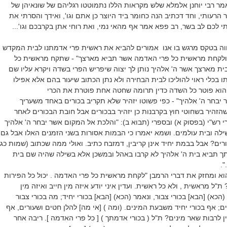
מר רבי יוחנן אלמלא שלש מקראות הללו נתמוטטו רגליהם של שונאיהן של
הרעותי, וחד דכתיב הנה כחומר ביד היוצר כן אתם וגו', ואידך והסרתי את
 לכם לב בשר, רב פפא אמר אף מהאי נמי, ואת רוחי אתן בקרבכם וגו'...
וה בטקס מרגש בו אנו אמורים להביא את ראשית פרי אדמתנו לבית המקדש
 ולקחת מראשית כל פרי האדמה אשר תביא מארצך" - שתקח מראשית כל
ת מארצך אשר ה' אלהיך נותן לך יצוה שיפריש הפרי בשדה ויקרא עליו שם
ותו בכלי ראוי להוליכו לבית הבחירה ולא נתן הכתוב שיעור בהם אלא אפילו
ההוא פוטר כל השדה כדין תרומה שחטה אחת פוטרת את הכרי
יבחר ה' אלהיך" - כפי פשוטו יזהיר שלא תקריב בכורים באחד משעריך
הזהיר בשחוטי חוץ בקרבנות כן יזהיר בבכורים אבל חובת הבכורים לאחר
י רש"י (בפסוק א) ובספרי (תבוא ב): "והלכת אל המקום אשר יבחר ה' אלהיך
לה ובית עולמים. ושמא יאמרו כי הבמות אסורות בשני הזמנים האלו אבל גם
כורים? אבל בבמת יחיד אינן קריבין, דמזבח כתיב. ואולי ממה שכתוב (שמות כג
ך תביא בית ה' אלהיך לא קרבו באהל ובמשכן אלא בשילה שהיה שם בית
".
א ומחזק את דברי הרמבן "לקחת מראשית כל פרי האדמה . יכול כל הפירות
ת"ל מראשית , ולא כל ראשית. ועדין איני יודע איזה מין חייב ואיזה מין
(הכא) [הבא] בכורי צבור, ונאמר (הכא) [הבא] בכורי יחיד; מה בכורי צבור
ם; אף בכורי יחיד משבעת המינים. (ומה ) [אי מה] להלן חטים ושעורים, אף
ן לרבות שאר מינים? ת"ל ( בכורי אדמתך ) [ כל פרי האדמה ]. ריבה אחר