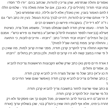
סורים וחולה שנתרפא, שהן צריכין להודות, שכתוב בהם: 'יודו לד' חסדו
זבחו זבחי תודה' (תהילים ק"ז, כא-כב), אם על אחת מאלה נדר - שלמים הללו
 לחם האמור בענין, ואין נאכלין אלא ליום ולילה, כמו שמפורש כאן".
 ידי אותם שחייבים להודות, דהיינו לברך ברכת הגומל. כעין זה כתב רש"י גם
 ד"ה "לא דידיה"). בעקבותיו פירשו כן ראשונים רבים.
 על תודה - טעמו שיתן תודה לשם שנמלט מצרה", ומשמע מכל צרה, כשיטת
 פערלא (בביאורו לספר המצוות לרס"ג) שראב"ע בפרשת צו פירש כרש"י. אמנם
) על המילים "ויזבחו זבחי תודה" כתב: "ויזבחו - וחייבים לזבוח, כי התועה
, והחולה קרוב ממת (נראה שצ"ל למות)".
דווקא החולה צריך להקריב קרבן תודה, מפני שהיה קרוב למות, מה שאין כן
פי שהיו במצב קשה לא היו קרובים למות, ולכן נכתב רק בחולים: "ויזבחו
ת אורח חיים סימן נא) כתב שרק שלוש הקבוצות הראשונות צריכות להביא
ם, אסורים וחולים.
ו, ב) כתב שחולים צריכים להביא קרבן תודה (ואפשר שגם שאר החייבים
!
הרמב"ם היא בניגוד לרוב הראשונים, מכל מקום כך אנו פוסקים! ולא רק
רה בימינו, אלא אף לזמן הזה שאין ביהמ"ק בנוי, שכן בשולחן ערוך (אורח