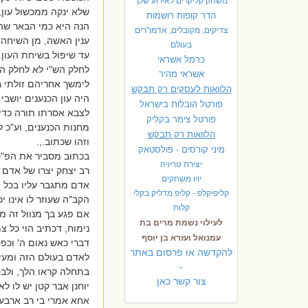
משחק קליקרים לאירוע שלך
שלא ינקה ממכשול עון, 
הדר קופות רושמות
הנה היא כמי הבאר שהם
צדיקים, מקובלים, אדמו"רים
ענין האשה, מן השיחה
בעולם
עד שיפול בשיחת העון.
כרמל אשראי
לחלק הש"י לא לחלק הת
אשראי מהיר
לימשך אחריהם זולתי ב
הלוואות לעסקים רק תבקש
היה עון הכנענים יושב
פורטל הובלות בישראל
לצבא אסרתו תורה כדי 
פ
ורטל צימר בקליק
מחנות הכנענים, וע"כ
הלוואות רק תבקש
וזהו שכתוב.,.
מיני קורסים - פולסטאק
בכתוב מסביר את הפ"ס
יצירת טריויה
רב יצחק יצרו של אדם מ
יויו משחקים
אדם מתגבר עליו בכל 
קליפיקלפ - קליפ מדליק בקלי
הקב"ה שעוזר לו אינו יכ
קלות
אם פגע בך מנוול זה מ
לעילוי נשמת מרים בת
נימוח, דכתיב הוי כל 
עמנואל ועזרא בן יוסף
דברי כאש נאום ה' וכפט
להקדשה או פרסום באתר
לאדם בעולם הזה ומעיד
-
בתחלה קראו הלך, ולבס
צור קשר כאן
יוחנן אבר קטן יש לו 
אחא אמרי בי רב ארבעה