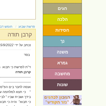
חגים
הלכה
פרשת שבוע
חומש דבר
חסידות
קרבן תודה
נך
נכתב על ידי
15/9/2022
משנה
בסד
גמרא
ד"ת לפרשת כי תבוא 
קרבן תודה
מחשבה
--------------------------
-----------------------
שונות
אנסה לחבר בים הפ"ס 
" כי תצא למלחמה על א
בידך ושבית שביו " לב
כי תבוא" והיה כי תבו