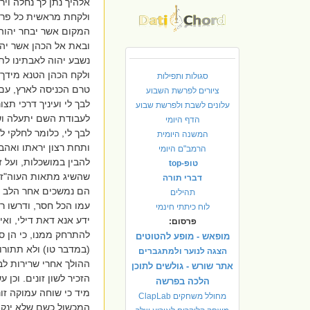
אלהיך נתן לך נחלה וי
ולקחת מראשית כל פרי
המקום אשר יבחר יהוה
ובאת אל הכהן אשר יהי
נשבע יהוה לאבתינו לת
ולקח הכהן הטנא מידך ו
סגולות ותפילות
טרם הכניסה לארץ, עם 
ציורים לפרשת השבוע
לבך לי ועיניך דרכי תצ
עלונים לשבת ולפרשת שבוע
לעבודת השם יתעלה וש
הדף היומי
לבך לי, כלומר לחלקי 
המשנה היומית
ותחת רצון יראתו ואהב
הרמב"ם היומי
להבין במושכלות, ועל 
טופ-top
שהשיג מתאות העוה"ז לא
דברי תורה
הם נמשכים אחר הלב וה
תהילים
עמו הכל חסר, ודרשו רז
לוח כיתתי חינמי
ידע אנא דאת דילי, ואי
פרסום:
להתרחק ממנו, כי הן סר
מופאש - מופע להטוטים
(במדבר טו) ולא תתורו
הצגה לנוער ולמתגברים
ההולך אחרי שרירות לבו
אתר שורש - גולשים לתוכן
הזכיר לשון זונים. וכן
הלכה בפרשה
מיד כי שוחה עמוקה זו
מחולל משחקים ClapLab
המכשול כשם שלא ינקה 