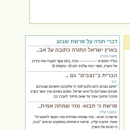
דברי תורה על פרשת שבוע
בארץ ישראל התורה כתובה על אב..
משה אהרון
בס"ד המקרא : -------------- וְהָיָה, בַּיּוֹם אֲשֶׁר תַּעַבְרוּ אֶת-הַיַּרְדֵּן,
אֶל-הָאָרֶץ, אֲשֶׁר-יְהוָה אֱלֹהֶיךָ נֹתֵן לָךְ--וַהֲקֵמֹתָ לְך
הברית ב"נצבים" גם ..
יניב
"אתם נצבים היום כלכם לפני ה' אלקיכם ראשיכם שבטיכם
זקניכם ושטריכם כל איש ישראל. טפכם נשיכם וגרך אשר בקרב
מחניך מחטב עציך עד שאב מימיך. לעברך בב
פרשת כי תבוא- מהי שמחה אמית..
אהובה קליין
פרשת כי תבוא - מהי שמחה אמיתית ומה הקשר להפטרה?
מאת: אהובה קליין.. פרשה זו פותחת בפסוקים הבאים: "וְהָיָה,
כִּי-תָבוֹא אֶל-הָאָרֶץ,