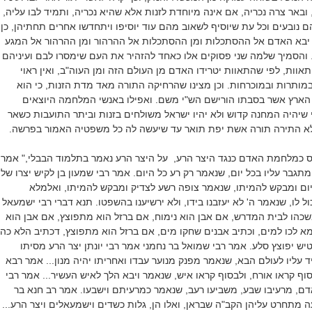
ובאר צרה נכריה, אם אינה מיוחדת לזנות אלא שהיא נכריה, ותמיד לבו עליה,
 נובעים וכל עת שיוסיף לשאוב מהם עוד יוסיפו ויתחדשו אחרים תחתיהן, כן
 יבא האדם אל ההסתכלות ומן ההסתכלות אל ההרהור ומן ההרהור אל המגע
 והסמיך שלמה שני פסוקים אלו כאחד להזהיר את העם שימסרו לבם ועיניהם
אוות, לפי שהתאוות יטרידו האדם מן העולם הזה ומן העוה"ב, ואין ראוי
מותרות ובמוכרחות. וכן מצינו שהרחיקה התורה מאד מדת הזנות, כי הוא
י הארץ אשר בסבתו הורישם הש"י משם. ואפילו באנשי המלחמה היוצאים
שיהיה המחנה קדוש ולא יהיו ישראל משולחים בזנות וביתר התועבות כשאר
 לא התירה תורה אשת יפת תואר עד שיעשה לה כל משפטיה האמור בפרשה.
 כמלחמת האדם כנגד היצר הרע, על היצר הרע נאמר בתלמוד הבבלי," אמר
תגבר עליו בכל יום, שנאמר רק רע כל היום. אמר רבי שמעון בן לקיש יצרו של
יום ומבקש להמיתו, שנאמר צופה רשע לצדיק ומבקש להמיתו, ואלמלא
ול לו, שנאמר ה' לא יעזבנו בידו, ולא ירשיענו בהשפטו. תנא דברי רבי ישמעאל
שכהו לבית המדרש, אם אבן הוא נימוח, אם ברזל הוא מתפוצץ, אם אבן הוא
צמא לכו למים, וכתיב אבנים שחקו מים, אם ברזל הוא מתפוצץ, דכתיב הלא כה
יש יפוצץ סלע. אמר רבי שמואל בר נחמני אמר רבי יונתן יצר הרע מסיתו
 עליו לעולם הבא, שנאמר מפנק מנוער עבדו ואחריתו יהיה מנון... אמר רבא
וף קראו אורח, ולבסוף קראו איש, שנאמר ויבא הלך לאיש העשיר... אמר רבי
לאדם, מרעיבו שבע, משביעו רעב, שנאמר כמרעיתם וישבעו. אמר רב חנא בר
 מתחרט עליהן הקב"ה שבראן, ואלו הן, גלות כשדים וישמעאלים ויצר הרע...