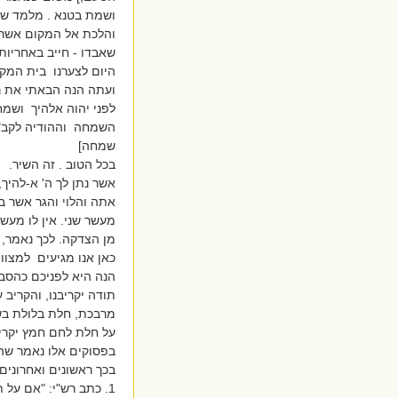
ושמת בטנא . מלמד שט
והלכת אל המקום אשר יב
שאבדו - חייב באחריותן.
היום לצערנו בית המקד
ועתה הנה הבאתי את ר
לפני יהוה אלהיך ושמח
השמחה וההודיה לקב"ה
שמחה]
בכל הטוב . זה השיר.
אשר נתן לך ה' א-להיך
אתה והלוי והגר אשר בק
מעשר שני. אין לו מעשר 
מן הצדקה. לכך נאמר, א
כאן אנו מגיעים למצוו
הנה היא לפניכם כהסבר
תודה יקריבנו, והקריב
מרבכת, חלת בלולת בש
על חלת לחם חמץ יקריב 
בפסוקים אלו נאמר שהת
בכך ראשונים ואחרונים.
1. כתב רש"י: "אם על 