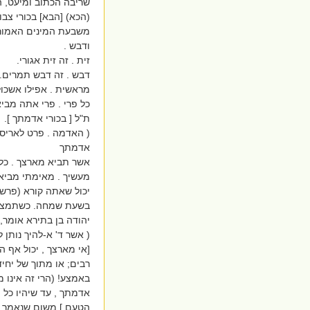
שריבה הכתוב ומיעט, הא
(הכא) [הבא] בכורי צב
משבעת המינים האמורים
ודבש .
זית . זה זית אגורי.
דבש . זה דבש תמרים.
מראשית . אפילו אשכול
כל פרי . פרי אתה מביא
ת"ל [ בכורי אדמתך ].
( האדמה . פרט לאריסים
אדמתך
אשר תביא מארצך . כל ז
מעשיך . מאימתי מביאי
יכול שאתה קורא (פרשת
בשעת שמחה. כשתמצא לו
יהודה בן בתירא אומר, 
( אשר ד' א-להיך נותן ל
[אי מארצך , יכול אף ה
רבים; או מתוך של יחיד
באמצע! (הרי זה אינו מ
אדמתך , עד שיהיו כל ה
הטעם,] משום שנאמר ב