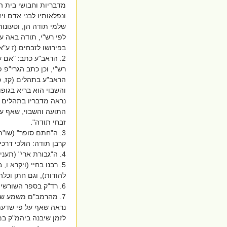
מדבריות וחבושי בית הא
ונפלאותיו לבני אדם וי
שלמי תודה הן, וטעונות
לפי רש"י, תודה באה על
בפירושו לזבחים (ז ע"א
2. הראב"ע כתב: "אם
רש"י, וכן כתב הגרי"פ
הראב"ע בתהלים (קז, כב
והשבוי הוא בריא בגופו
נראה מדבריו בתהלים ש
התועה והשבוי, שאף על 
זבחי תודה".
3. ה"חתם סופר" (שו"
קרבן תודה: הולכי דרכי
4. ה"גבורת ארי" (תענית כג ע"א) כתב שכל מי שניצל מצרה חייב להביא קרבן תודה.
5. רבנו בחיי (ויקרא 
להודות), וגם חתן וכלה
6. רד"ק בספר השורשים כתב שמי שרוצה לחזור בתשובה צריך להביא קרבן תודה.
7. מהרמב"ם משמע שכל מי שרוצה יכול להקריב קרבן תודה.
נראה שאף על פי שדעת 
לזמן שיבנה ביהמ"ק במה