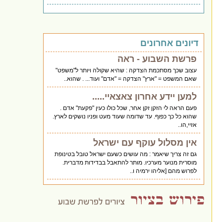
דיונים אחרונים
פרשת השבוע - ראה
עצוב שכך מסתכמת הצדקה : שהיא שקולה ויותר ל"משפט"
שאם המשפט = "ארץ" הצדקה = "אדם" ועוד... . שהוא..
למען יידע אחרון צאצאיי.....
פעם הראה לי הזקן זקן אחר, שכל כולו כעין "פקעת" אדם .
שהוא כל כך כפוף. עד שדומה שעוד מעט ופניו נושקים לארץ.
אזיי,הו..
אין מסלול עוקף עם ישראל
גם זה צריך שיאמר : מה עושים כשעם ישראל טובל בטינופת
מוסרית מנוער מערכיו. מותר להתאבל בבדידות מדברית.
לפרוש מהם [אליהו ירמיה ו..