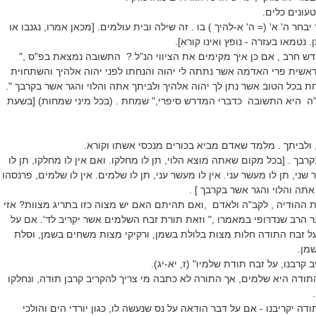
עונים כלים.
חר ה' א' (= ה' א-להיך ) בו . זה שילה ובית עולמים. [מכאן אמרו, נגנבו או
 נטמאו בעזרה - נופץ ואינו קורא].
ש חרב , אם כן איך מקימים את הציווי הנ"ל ? התשובה נמצאת בפ"ס ,"
אשית פרי האדמה אשר נתתה לי יהוה והנחתו לפני יהוה אלהיך והשתחוית
ת בכל הטוב אשר נתן לך יהוה אלהיך ולביתך אתה והלוי והגר אשר בקרבך ".
 היא התשובה כדברי המדרש סיפרי," שמחת . (בכל מיני שמחות) [בשעת
, ולביתך . מלמד שאדם מביא בכורים מנכסי אשתו וקורא.
רבך . [בכל מקום שאתה מוצא הלוי, תן לו מחלקו. ואם אין לו מחלקו, תן לו
שני, תן לו מעשר עני. אין לו מעשר עני, תן לו שלמים. אין לו שלמים, פרנסהו
תה והלוי והגר אשר בקרבך ] .
ת ההודיה , לקב"ה ולאדם ,ואם תהיתם האם יש מצוה כזו בתריג מצוות? אזי
 הרב שנדרופי במאמרו ," וזאת תורת זבח השלמים אשר יקריב לד'. אם על
 על זבח התודה חלות מצות בלולת בשמן, ורקיקי מצות משחים בשמן, וסלת
מן.
קרבנו, על זבח תודת שלמיו" (ז, יא-יג).
ודה היא שלמים, אך התורה לא כתבה מי צריך להקריב קרבן תודה, ונחלקו
תודה יקריבנו - אם על דבר הודאה על נס שנעשה לו, כגון יורדי הים והולכי