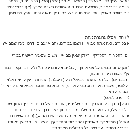
 אין עליך לדון אלא כדין הראשון. נאמר (הכא) [הבא] בכורי יחיד, ונאמר
ור; מה בכורי צבור, משבעת המינים האמורים בשבח הארץ; [אף בכורי יחיד,
 בשבח הארץ]. ואלו הם: חטה ושעורה וגפן ותאנה ורמון, ארץ זית שמן
 אחד ואפילו גרוגרת אחת
 בכורים, ואין אתה מביא יין ושמן בכורים. (הביא ענבים ודרכן, מנין שמביא?
 ולחכירות ולסקריקין ולגזלן שאין מביאין, משום שנאמר ראשית בכורי
מן שהם מצוים על פני ארצך. [יכול יביא קודם עצרת? ת"ל וחג הקציר בכורי
ן? מעצרת עד החנוכה].
 בכורים) , כל זמן שאתה מביא? ת"ל ( ואכלת ) ושמחת , אין קריאה אלא
מר, מעצרת ועד החג מביא וקורא, מן החג ועד חנוכה מביא ואינו קורא. ר'
מביא וקורא.
ך . פרט לנוטע).
נוטע] בתוך שלו ומבריך בתוך של יחיד, או בתוך של רבים ומבריך מתוך של
 לתוך שלו, והנוטע בתוך שלו ומבריך בתוך שלו ודרך הרבים ודרך היחיד
ביא. ר' יהודה אומר כזה מביא. מן זה הטעם אינו מביא,) [ת"ל ראשית בכורי
גדולין מאדמתך. האריסין והחכירות והסקריקין והגזלן, אין מביאין מאותו
כורי אדמתך , עד שיהו כל הגדולים מאדמתך.