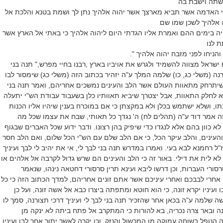
רשתה וישבת בה
 האדמה אשר תביא מארצך אשר יהוה אלהיך נתן לך ושמת בטנא והלכת אל
 אלהיך לשכן שמו שם
ה בימים ההם ואמרת אליו הגדתי היום ליהוה אלהיך כי באתי אל הארץ אשר
ת לנו
הניחו לפני מזבח יהוה אלהיך ".
ישראל מצווה להשמיד ולגרש את אויביו בארץ ,רבנו בחיי מפרש," תנה בני
ורנה (משלי כג, כו) שלמה המלך ע"ה יזהיר בכתוב הזה (משלי כג) שימסור לבו
יתרחק מתאוות העולם אשר הלב והעינים נמשכים אחריהם, ואמר תנה בני
לא לחלק התאוות, אבל יצטרך שיביא תאוותיו כלן בשעבוד עבודת הש"י יתעלה
תו, ושלא ישתמש בכלן ולא במקצתן כי אם במוכרח בענין שיהיו אליו הכנות
זה אמר דוד ע"ה (תהלים לח) ה' נגדך כל תאותי, שבח את עצמו שכל מה
 כוון בהם אלא לנגדו כדי שיפיק בהן רצונו. ודבר ידוע שכל האברים שבגוף
עינים, והלב עיקר הכל, כי אם הלב שלם עם הש"י הכל שלום, ואם הלב חסר
"ל רחמנא לבא בעי. ואמרו במדרש תנה בני לבך לי, אי את יהיב לי לבך ועיניך
 לא לית את דילי. באור זה כי הלב והעינים הם שרש גדול לקרבה אל אלהים או
סורי העברות, וכן דרשו ליבא ועינא תרין סרסורי דחטאה נינהו, שנאמר
 אחרי לבבכם ואחרי עיניכם אשר אתם זונים אחריהם, למדך הכתוב הזה כי כל
 ועיניו יקרא זונה, כי הוא חוטא ומתפתה ביצרו כבא אל אשה זונה, ועל כן
 עשה שלמה ע"ה בכאן אחר שהזכיר תנה בני לבך לי ועיניך דרכי תצורנה, סמך לו
נה ובאר צרה נכריה, בא להורות כי המתקרב אל פתח ביתה לא ינקה מן
הנופל בשוחה עמוקה מן המכשול והנזק, וכן יקרה לאשר יתור אחר לבו ועיניו