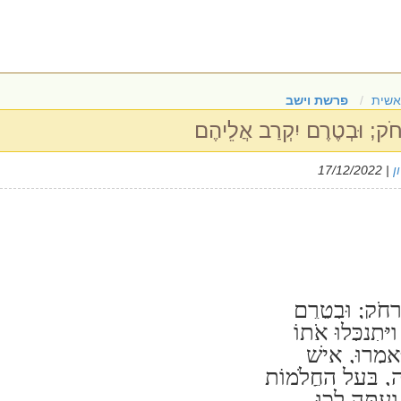
אשית
פרשת וישב
רָחֹק; וּבְטֶרֶם יִקְרַב אֲלֵיהֶם
ן
| 17/12/2022
ֵרָחֹק; וּבְטֶרֶם
ִּתְנַכְּלוּ אֹתוֹ
ֹּאמְרוּ, אִישׁ
, בַּעַל הַחֲלֹמוֹת
ְעַתָּה לְכוּ