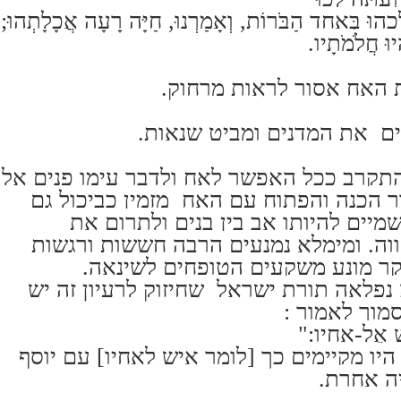
ְׁלִכֵהוּ בְּאַחַד הַבֹּרוֹת, וְאָמַרְנוּ, חַיָּה רָעָה אֲכָלָתְהוּ;
יוּ חֲלֹמֹתָיו.
ת האח אסור לראות מרחוק.
 את המדנים ומביט שנאות.
תקרב ככל האפשר לאח ולדבר עימו פנים אל
ר הכנה והפתוח עם האח מזמין כביכול גם
מיים להיותו אב בין בנים ולתרום את
ה. ומימלא נמנעים הרבה חששות ורגשות
קר מונע משקעים הטופחים לשינאה.
נפלאה תורת ישראל שחיזוק לרעיון זה יש
מוך לאמור :
שׁ אֶל-אָחִיו:"
ו מקיימים כך [לומר איש לאחיו] עם יוסף
ה אחרת.