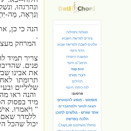
וְנַהַרְגֵהוּ, וְנַש
וְנִרְאֶה, מַה-יִּהְ
הנה כי כן, א
סגולות ותפילות
.
ציורים לפרשת השבוע
המרחק מעצים
עלונים לשבת ולפרשת שבוע
הדף היומי
צריך תמיד לה
המשנה היומית
הרמב"ם היומי
פנים. שהדיבו
טופ-top
את אבינו שבש
דברי תורה
תרומתו לאחוו
תהילים
שליליים ובעי
לוח כיתתי חינמי
והנה ראו מה 
פרסום:
מיד בפסוק הס
מופאש - מופע להטוטים
הצגה לנוער ולמתגברים
"
וַיֹּאמְרוּ, אִי
אתר שורש - גולשים לתוכן
ללמדך שאם הי
הלכה בפרשה
יכול שהכל הי
מחולל משחקים ClapLab