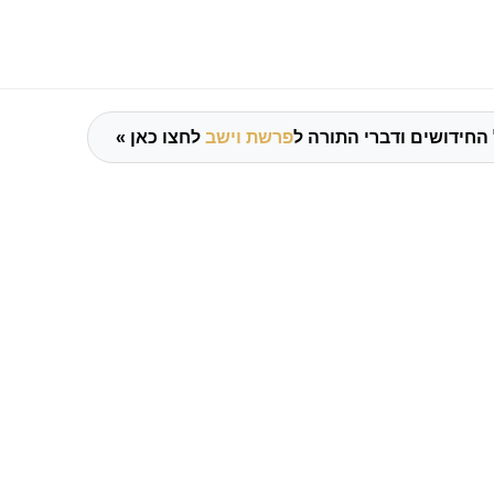
החידושים ודברי התורה ל
פרשת וישב
לחצו כאן »