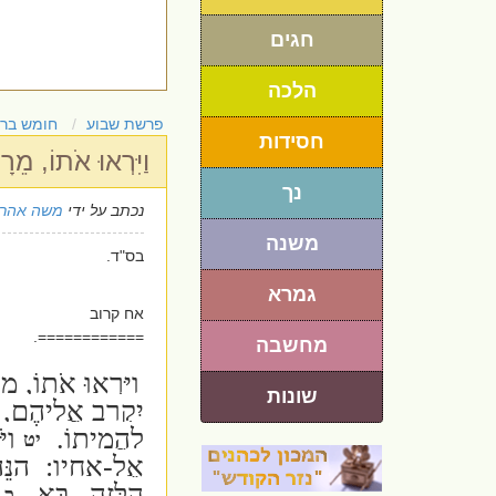
חגים
הלכה
פרשת שבוע
חומש בר
חסידות
וַיִּרְאוּ אֹתוֹ, מֵ
נך
נכתב על ידי
משה אהרו
משנה
בס"ד.
גמרא
אח קרוב
============.
מחשבה
וַיִּרְאוּ אֹתוֹ, מ
שונות
יִקְרַב אֲלֵיהֶם, וַי
לַהֲמִיתוֹ.
וַי
יט
אֶל-אָחִיו: הִנֵּה
הַלָּזֶה--בָּא.
ו
כ