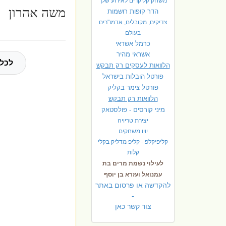
משחק קליקרים לאירוע שלך
משה אהרון
הדר קופות רושמות
צדיקים, מקובלים, אדמו"רים
בעולם
כרמל אשראי
אשראי מהיר
לכל 
הלוואות לעסקים רק תבקש
פורטל הובלות בישראל
פ
ורטל צימר בקליק
הלוואות רק תבקש
מיני קורסים - פולסטאק
יצירת טריויה
יויו משחקים
קליפיקלפ - קליפ מדליק בקלי
קלות
לעילוי נשמת מרים בת
עמנואל ועזרא בן יוסף
להקדשה או פרסום באתר
-
צור קשר כאן