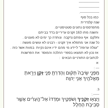
-----------------
-----------------
----------------.
כמו בכל סוף
שנה קלנדרית
מתפרסמים נתונים סטטיסטיים.
והשנה מתו 163 זקנים עריריים בדד בביתם
וחלקם אף גופתם נרקבה ונותרה כך ימים לא מעטים .
כל שנה אני מתפלא איך זקנינו - רבנינו לא עושים מעשה :
"עגלה ערופה" ליידע מי מהם ידיו אינם נקיות במוות אשר כזה .
אז נכון לא תמצאו בספרי ההלכה והמוסר את הפרשנות
לכתובים התורניים הבאים :
א
--- :
מִפְּנֵ֤י שֵׂיבָה֙ תָּק֔וּם וְהָדַרְתָּ֖ פְּנֵ֣י
זָקֵ֑ן
וְיָרֵ֥אתָ
מֵּאֱלֹהֶ֖יךָ אֲנִ֥י יְהוָֽה׃
ב.
-----.:
וְיָצְא֥וּ
זְקֵנֶ֖יךָ
וְשֹׁפְטֶ֑יךָ וּמָדְדוּ֙ אֶל־הֶ֣עָרִ֔ים אֲשֶׁ֖ר
סְבִיבֹ֥ת הֶחָלָֽל׃