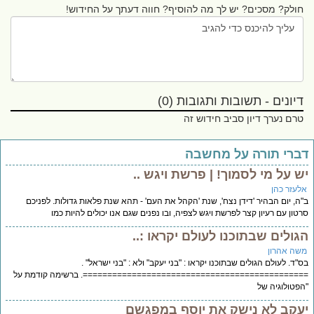
חולק? מסכים? יש לך מה להוסיף? חווה דעתך על החידוש!
דיונים - תשובות ותגובות (0)
טרם נערך דיון סביב חידוש זה
ברי תורה על מחשבה
ש על מי לסמוך! | פרשת ויגש ..
לעזר כהן
ה, יום הבהיר 'דידן נצח', שנת 'הקהל את העם' - תהא שנת פלאות גדולות. לפניכם
טון עם רעיון קצר לפרשת ויגש לצפיה, ובו נפנים שגם אנו יכולים להיות כמו
גולים שבתוכנו לעולם יקראו :..
שה אהרון
"ד. לעולם הגולים שבתוכנו יקראו : "בני יעקב" ולא : "בני ישראל" .
============================================. ברשימה קודמת על
פטולוגיה של
עקב לא נישק את יוסף במפגשם