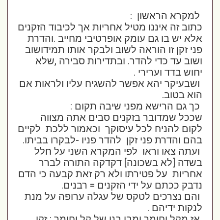
למקרא הראשון :
כתוב זה איננו מטיל אחריות אך לכיבוד הזקנים
אלא יש בו גם עומק אופרטיבי מחייב .והדרת
פני זקן זו הוראה לשוב ולבקר אותו תמידושוב
ושוב עד כדי להדר. ובתדירות סבירה ,שלא
יחוש בדד וערירי .
ושבעיקר יהא אפשר להשגיח עליו ולראות אם
הוא בטוב.
כך גם הרישא מפני שיבה תקום :
שככל שמדובר בזקנים סבים אתה מצווה
לקום להניח לכל עיסוקך וכאמור ללכת לקיים
בהם והדרת פני זקן להדר פניו -לבקרו בביתו.
ועתה צאו וראו לפי המקרא השני על חלל
בשדה [לא בשכונה] דקדקה התורה לברר
אחריות על פטירתו ולא רק זאת קבעה כי הדם
נדבק ככתם על ידי הזקנים = רבנים.
והם נצרכים לטקס של עגלה ערופה על מנת
לנקות ידיהם .
אז מקל וחומר ומבן בנו של קל וחומר : זקן