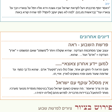
יב
יאסר יוסף מרכבתו ויעל לקראת ישראל אביו גשנה וירא אליו ויפל על צואריו ויבך על
אריו עוד” (בראשית מו,כט). 'למה לא נשק יעקב ליוסף? לפי שהיה קורא באות
יונים אחרונים
פרשת השבוע - ראה
עצוב שכך מסתכמת הצדקה : שהיא שקולה ויותר ל"משפט" שאם המשפט = "ארץ"
הצדקה = "אדם" ועוד... . שהוא..
למען יידע אחרון צאצאיי.....
פעם הראה לי הזקן זקן אחר, שכל כולו כעין "פקעת" אדם . שהוא כל כך כפוף. עד
שדומה שעוד מעט ופניו נושקים לארץ. אזיי,הו..
אין מסלול עוקף עם ישראל
גם זה צריך שיאמר : מה עושים כשעם ישראל טובל בטינופת מוסרית מנוער מערכיו.
מותר להתאבל בבדידות מדברית. לפרוש מהם [אליהו ירמיה ו..