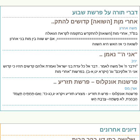
ברי תורה על פרשת שבוע
חרי מןת [השואה] קדושים להתק..
שה אהרון
"ד, אחרי מות [השואה] להתקדש בתקומה לקראת הגאולה
===================================, אם יש שווה בין מות בני אהרון
ואה כי אז האש היא השווה
אני ה'" נאמן ..
יב
ידבר ה' אל משה לאמר . דבר אל כל עדת בני ישראל ואמרת אלהם קדשים תהיו כי קדוש
י ה' אלקיכם" וגו' (ויקרא יט,א-ב). בפרשות "אחרי מות
רשנות אונקלוס – פרשת תזריע ..
ורן מס
שנות אונקלוס – פרש ת תזריע - מצורע תזריע ויקרא יג,כג-כד: וְאִם-תַּחְתֶּיהָ תַּעֲמֹד
בַּהֶרֶת, לֹא פָשָׂתָה--צָרֶבֶת הַשּ
יונים אחרונים
שלושה בתי דין בהר הבית