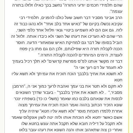
שהם תלמידי חכמים יודעי התורה" נחשב בכך כאילו זלזלו בתורה
עצמה".
הרב אבינר מסביר דבר חשוב שעל כולנו להפנים, תלמידי רבי
עקיבא נכשלו בקיום של "כאיש אחד בלב אחד" ולא נהגו כבוד זה
לזה. גם אם הם לא השמיעו ביטויי גנאי וזלזול אחד כלפי השני,
הרי שהם לא העריכו את דעתו של השני ולא כיבדו אותה. זלזול זה
הוביל בסופו של דבר גם למחיקת האיש שמאחורי הדעה. חוסר
הכנה לקבלת תורה היא שפילגתם, ולכן הם גם מתו בין פסח
לעצרת, הימים המיוחדים להכנה לקבלת התורה."
דבר זה מקשר אותנו לפ"ס מפרשת קדושים" לא תלך רכיל בעמיך
לא תעמד על דם רעך אני ה"
לא תשנא את אחיך בלבבך הוכח תוכיח את עמיתך ולא תשא עליו
חטא
לא תקם ולא תטר את בני עמך ואהבת לרעך כמוך אני ה,."הרמבן
מסביר," . לא תשנא את אחיך בלבבך" - בעבור שדרך השונאים
לכסות את שנאתם בלבם כמו שאמר (משלי כו כד) בשפתיו ינכר
שונא הזכיר הכתוב בהווה ואמר הוכח תוכיח את עמיתך מצוה
אחרת ללמדו תוכחת מוסר "ולא תשא עליו חטא" שיהיה עליך
אשם כאשר יחטא ולא הוכחת אותו ולזה יטה לשון אונקלוס שאמר
ולא תקבל על דיליה חובא שלא תקבל אתה עונש בחטא שלו
ואחרי כן צוה שתאהוב אותו והנה השונא את רעהו עובר בלאו