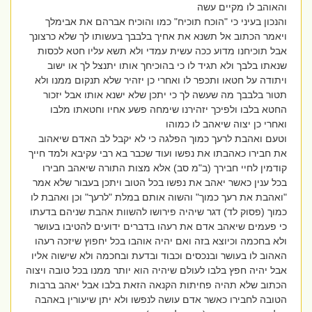
והאוהב לו מקיים עשה
והנכון בעיני כי "הוכח תוכיח" כמו והוכיח אברהם את אבימלך
ויאמר הכתוב אל תשנא את אחיך בלבבך בעשותו לך שלא כרצונך
אבל תוכיחנו מדוע ככה עשית עמדי ולא תשא עליו חטא לכסות
שנאתו בלבך ולא תגיד לו כי בהוכיחך אותו יתנצל לך או ישוב
ויתודה על חטאו ותכפר לו ואחרי כן יזהיר שלא תנקום ממנו ולא
תטור בלבבך מה שעשה לך כי יתכן שלא ישנא אותו אבל יזכור
החטא בלבו ולפיכך יזהירנו שימחה פשע אחיו וחטאתו מלבו
ואחרי כן יצוה שיאהב לו כמוהו
וטעם ואהבת לרעך כמוך הפלגה כי לא יקבל לב האדם שיאהוב
את חבירו כאהבתו את נפשו ועוד שכבר בא רבי עקיבא ולמד חייך
קודמין לחיי חבירך (ב"מ סב) אלא מצות התורה שיאהב חבירו
בכל ענין כאשר יאהב את נפשו בכל הטוב ויתכן בעבור שלא אמר
"ואהבת את רעך כמוך" והשוה אותם במלת "לרעך" וכן ואהבת לו
כמוך (פסוק לד) דגר שיהיה פירושו להשוות אהבת שניהם בדעתו
כי פעמים שיאהב אדם את רעהו בדברים ידועים להטיבו בעושר
ולא בחכמה וכיוצא בזה ואם יהיה אוהבו בכל יחפוץ שיזכה רעהו
האהוב לו בעושר ובנכסים וכבוד ובדעת ובחכמה ולא שישוה אליו
אבל יהיה חפץ בלבו לעולם שיהיה הוא יותר ממנו בכל טובה ויצוה
הכתוב שלא תהיה פחיתות הקנאה הזאת בלבו אבל יאהב ברבות
הטובה לחבירו כאשר אדם עושה לנפשו ולא יתן שיעורין באהבה