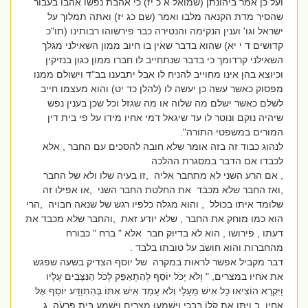
ועל כן אמר ביהונתן (שמואל א כ יז) כי אהבת נפשו אהבו בעבור
שהסיר מדת הקנאה מלבו ואמר (שם כג יז) ואתה תמלוך על
ישראל וגו' וענין הנקימה והנטירה כבר פירשוהו רבותינו (תו"כ
קדושים ד י יא) שהוא בדבר שאין בו חיוב ממון השאילני מגלך
השאילני קרדומך כי בדבר שנתחייב לו חברו ממון כגון בנזיקין
וכיוצא בהן אינו מחוייב להניח לו אבל יתבענו בב"ד וישולם ממנו
מפסוק כאשר עשה כן יעשה לו (להלן כד יט) והוא מעצמו חייב
לשלם כאשר ישלם מה שלוה או מה שגזל וכל שכן בענין נפש
שיהיה נוקם ונוטר לו עד שיגאל דמי אחיו מידו על פי בית דין
המורים במשפטי התורה".
לנהוג כבוד זה בזה אומר שלא חובה להסכים עם החבר , אלא
לכבדו אם הדבר במסגרת ההלכה
, אם הרע השני לא מתחבר אליה ,זו בעיה שלו ולא של החבר
,ואז החבר שלא מכבד את החלטת החבר השני ,או אפילו זה
שלומד איתו בכולל , והוא מגלה כלפיו רגש של שנאה חבויה ,הרי
הוא כמו מוחק את החבר , שלא יודע זאת ,והחבר שלא מכבד את
דעתו , פירושו , הוא לא בדיוק חבר אלא " ברח " כבורח
מהחברות והוא חושב על טובתו בלבד .
דבר מקביל אפשר לראות במקרה של יוסף הצדיק בשעה שפגש
את אחיו במצרים, " וְלֹא יָכֹל יוֹסֵף לְהִתְאַפֵּק לְכֹל הַנִּצָּבִים עָלָיו
וַיִּקְרָא הוֹצִיאוּ כָל אִישׁ מֵעָלָי וְלֹא עָמַד אִישׁ אִתּוֹ בְּהִתְוַדַּע יוֹסֵף אֶל
אֶחָיו. ב וַיִּתֵּן אֶת קֹלוֹ בִּבְכִי וַיִּשְׁמְעוּ מִצְרַיִם וַיִּשְׁמַע בֵּית פַּרְעֹה. ג