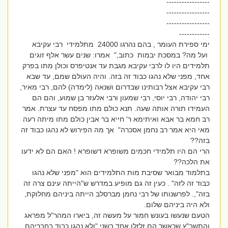
-----------------
-----------------
-----------------
------------
ימי ספירת העומר , בהם נהרגו 24000 מתלמידי רבי עקיבא
ועל מה? במסכת יבמות כתוב," אמרו: שנים עשר אלף זוגים
תלמידים היו לו לרבי עקיבא מגבת עד אנטיפרס וכולן מתו בפרק
אחד, מפני שלא נהגו כבוד זה בזה. והיה העולם שמם, עד שבא
רבי עקיבא אצל רבותינו שבדרום ושׁנאה (לימדה) להם, רבי מאיר,
רבי יהודה, רבי יוסי, רבי שמעון ורבי אלעזר בן שמוע, והם הם
העמידו תורה אותה שעה. תנא כולם מתו מפסח עד עצרת. אמר
רב חמא בר אבא ואיתימא ר' חייא בר אבין כולם מתו מיתה רעה
מאי היא אמר רב נחמן אסכרה" אך מה הפירוש לא נהגו כבוד זה
בזה??
הרי הם היו תלמידי חכמים משופרא דשופרא ! האם הם לא ידעו
את הלכה??
בתלמוד מבואר שסיבת מות התלמידים הוא "מפני שלא נהגו
כבוד זה לזה" . כעין זה גם מופיע במדרש ש"הייתה עינם צרה זה
בזה",. לפרשנותו של רבי נחמן מברסלב הייתה ביניהם מחלוקת,
ולא היה ביניהם שלום.
הטעם שנעשו בעונש חמור על מעשה זה, ביארו המהר"ל מפראג
והתשב"ץ שכאשר הם זלזלו אחד בשני "ולא נהגו כבוד בחבריהם