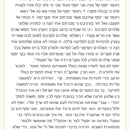
וַיֹּאמֶר יוֹסֵף אֶל אֶחָיו אֲנִי יוֹסֵף הַעוֹד אָבִי חָי וְלֹא יָכְלוּ אֶחָיו לַעֲנוֹת
אֹתוֹ כִּי נִבְהֲלוּ מִפָּנָיו. ד וַיֹּאמֶר יוֹסֵף אֶל אֶחָיו גְּשׁוּ נָא אֵלַי וַיִּגָּשׁוּ
וַיֹּאמֶר אֲנִי יוֹסֵף אֲחִיכֶם אֲשֶׁר מְכַרְתֶּם אֹתִי מִצְרָיְמָה. ה וְעַתָּה אַל
תֵּעָצְבוּ וְאַל יִחַר בְּעֵינֵיכֶם כִּי מְכַרְתֶּם אֹתִי הֵנָּה כִּי לְמִחְיָה שְׁלָחַנִי
אֱלֹהִים לִפְנֵיכֶם. ו כִּי זֶה שְׁנָתַיִם הָרָעָב בְּקֶרֶב הָאָרֶץ וְעוֹד חָמֵשׁ שָׁנִים
אֲשֶׁר אֵין חָרִישׁ וְקָצִּיר. ז וַיִּשְׁלָחֵנִי אֱלֹהִים לִפְנֵיכֶם לָשׂוּם לָכֶם שְׁאֵרִית
בָּאָרֶץ וּלְהַחֲיוֹת לָכֶם לִפְלֵיטָה גְּדֹלָה. ח וְעַתָּה לֹא אַתֶּם שְׁלַחְתֶּם אֹתִי
הֵנָּה כִּי הָאֱלֹהִים וַיְשִׂימֵנִי לְאָב לְפַרְעֹה וּלְאָדוֹן לְכָל בֵּיתוֹ וּמֹשֵׁל בְּכָל
אֶרֶץ מִצְרָיִם. ט מַהֲרוּ וַעֲלוּ אֶל אָבִי וַאֲמַרְתֶּם אֵלָיו כֹּה אָמַר בִּנְךָ יוֹסֵף
שָׂמַנִי אֱלֹהִים לְאָדוֹן לְכָל מִצְרָיִם רְדָה אֵלַי אַל תַּעֲמֹד".
יוסף לא נטר לאחיו שנאה בגלל מעשיהם החמור מאוד , למכור
אח ולהרע לו , הוא הבין שהקב"ה הוריד אותו למצרים בגלל
הרעב וכדי להחיות את משפחתו , קרי , הורדתו היא למעשה
עלייתו בגדולה , בכך שהוא היציל את משפחתו ונהיה למשנה
לפרעה , כך גם המצרים שלא אהבו את ישראל ראו את ההבדל
בין שלטון פרעה שלא הכיר בטובת יוסף לבין יוסף, משנה למלך ,
יהודי – עברי שהראה אכפתיות לעם שהוא לא שייך אליו .יוסף לא
זלזל במצרים הוא עזר להם וכיבד את אמונתם , אם יוסף נהג כך
כלפי עם זר שהעביד את בני עמו ,אז איך אנו נוהגים כלפי בני
עמנו? כפרעה או יוסף? לצד מי אתם?? מה שאפשר ללמוד
מהפטרת השבוע הרוויה בדברי תוכחה של ה" על עמו , כדי שלא