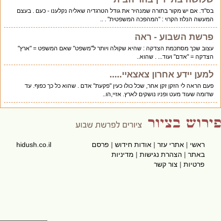
בס"ד. אם יש מקור בתורה שמנהיר את גודל הטרגדיה שאליה נקלענו - כעם . בעצם
המעשה הנלוז הקרוי : "המהפכה המשפטית" . ..
פרשת השבוע - ראה
עצוב שכך מסתכמת הצדקה : שהיא שקולה ויותר ל"משפט" שאם המשפט = "ארץ"
הצדקה = "אדם" ועוד... . שהוא..
למען יידע אחרון צאצאיי.....
פעם הראה לי הזקן זקן אחר, שכל כולו כעין "פקעת" אדם . שהוא כל כך כפוף. עד
שדומה שעוד מעט ופניו נושקים לארץ. אזיי,הו..
ראשי
|
אתרי עזר
|
אודות חידוש
|
פרסם
hidush.co.il
באתר
|
הצהרת נגישות
|
מדיניות
פרטיות
|
צור קשר