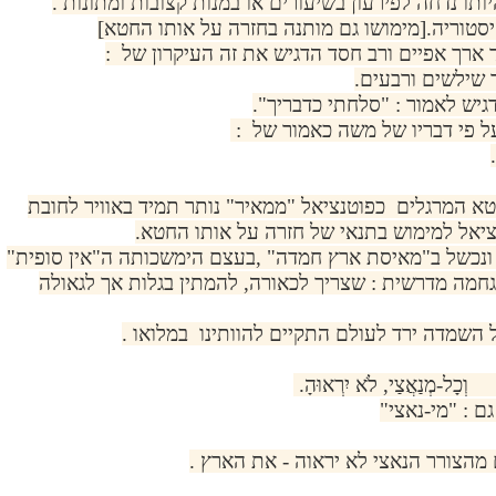
תו נדחה לפירעון בשיעורים או במנות קצובות ומתונות .
יסטוריה.[מימושו גם מותנה בחזרה על אותו החטא]
רך אפיים ורב חסד הדגיש את זה העיקרון של :
 שילשים ורבעים.
גיש לאמור : "סלחתי כדבריך".
 פי דבריו של משה כאמור של :
טא המרגלים כפוטנציאל "ממאיר" נותר תמיד באוויר לחובת
ציאל למימוש בתנאי של חזרה על אותו החטא.
נכשל ב"מאיסת ארץ חמדה" ,בעצם הימשכותה ה"אין סופית"
גחמה מדרשית : שצריך לכאורה, להמתין בגלות אך לגאולה
 השמדה ירד לעולם התקיים להוותינו במלואו .
וְכָל-מְנַאֲצַי, לֹא יִרְאוּהָ.
 : "מי-נאצי"
מהצורר הנאצי לא יראוה - את הארץ .