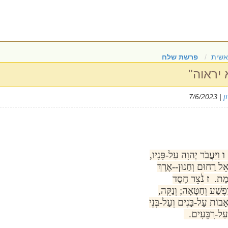
אשית
פרשת שלח
 יראוה"
ן
| 7/6/2023
.
ו
וַיַּעֲבֹר יְהוָה עַל-פָּנָיו,
 אֵל רַחוּם וְחַנּוּן--אֶרֶךְ
נֹ
ֱמֶת.
ז
צֵר חֶסֶד
ָפֶשַׁע וְחַטָּאָה; וְנַקֵּה,
 אָבוֹת עַל-בָּנִים וְעַל-בְּנֵי
ְעַל-רִבֵּעִים.