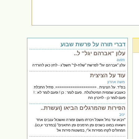
דברי תורה על פרשת שבוע
עלון "אברהם יגל" ל..
avim
עלון "אברהם יגל" לפרשת "שלח-לך" תשפ"ג - לחץ כאן להורדה
עוד על הציצית
משה אהרון
בס"ד. על הציצית . ===================. פתיל התכלת
כאצבע שממית המיטלטלת . פעם לומר : כן ! ופעם לומר לא : !
פעם לומר כן - לזיכרון הת
הפירות שהמרגלים הביאו (ועשרת..
יניב
"ויבאו עד נחל אשכל ויכרתו משם זמורה ואשכול ענבים אחד
וישאהו במוט בשנים ומן הרמנים ומן התאנים" (במדבר יג,כג).
המרגלים לקחו מפירות א"י, בפשטות פירות אל