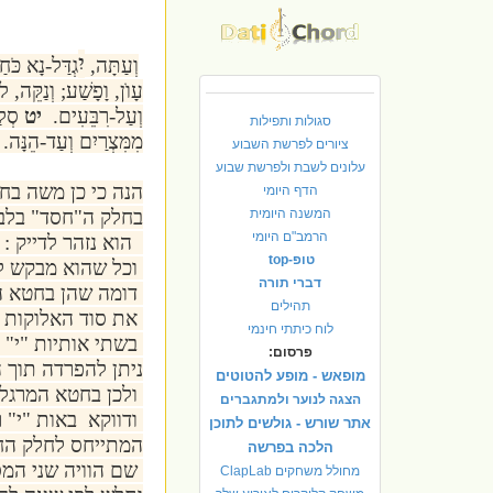
יִ
וְעַתָּה,
גְדַּל-נָא כֹּח
עָוֺן, וָפָשַׁע; וְנַקֵּה,
וְעַל-רִבֵּעִים.
יט
סְלַ
סגולות ותפילות
מִמִּצְרַיִם וְעַד-הֵנָּה
ציורים לפרשת השבוע
עלונים לשבת ולפרשת שבוע
הנה כי כן משה בח
הדף היומי
המשנה היומית
בחלק ה"חסד" בלב
הרמב"ם היומי
הוא נזהר לדייק : 
טופ-top
וכל שהוא מבקש למע
דברי תורה
דומה שהן בחטא ה
תהילים
את סוד האלוקות :
לוח כיתתי חינמי
בשתי אותיות "י" 
פרסום:
ניתן להפרדה תוך 
מופאש - מופע להטוטים
ולכן בחטא המרגלי
הצגה לנוער ולמתגברים
ודווקא באות "י" 
אתר שורש - גולשים לתוכן
המתייחס לחלק החס
הלכה בפרשה
שם הוויה שני המס
מחולל משחקים ClapLab