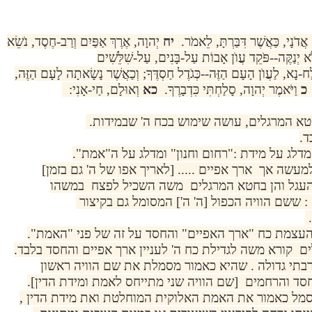
ַ אֲדֹנָי, כַּאֲשֶׁר דִּבַּרְתָּ, לֵאמֹר.
יח
יְהוָה, אֶרֶךְ אַפַּיִם וְרַב-חֶסֶד, נֹשֵׂא
 לֹא יְנַקֶּה--פֹּקֵד עֲוֺן אָבוֹת עַל-בָּנִים, עַל-שִׁלֵּשִׁים
ח-נָא, לַעֲוֺן הָעָם הַזֶּה--כְּגֹדֶל חַסְדֶּךָ; וְכַאֲשֶׁר נָשָׂאתָה לָעָם הַזֶּה,
.
כ
וַיֹּאמֶר יְהוָה, סָלַחְתִּי כִּדְבָרֶךָ.
כא
וְאוּלָם, חַי-אָנִי:
טא המרגלים, עושה שימוש בכח ה' שבמידות.
ד.
מדלג על מידת :"רחום וחנון" ומדלג על ה"אמת".
שה אך ארך אפיים ..... [לאריך אפו של ה' גם בזמן]
עגל והן בחטא המרגלים משה השכיל לפצח במשהו
 ששם הוויה הכפול [ה' ה'] המסומל גם בקיצור
.
העצמת כח "ארך האפיים" והחסד על זה של פני "האמת".
ם קורא משה לגדילת כח ה' לעניין ארך אפיים והחסד בלבד.
רבתי גדולה . שהיא כאמור מסמלת את שם הוויה ראשון
ד והרחמים [שם הוויה שני מתייחס לאמת ומידת הדין].
מל כאמור את האמת האלוקית המוחלטת ואת מידת הדין ,