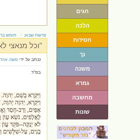
חגים
הלכה
פרשת שבוע
חומש בר
חסידות
"וכל מנאצי לא
נך
נכתב על ידי
משה אהרו
משנה
בס"ד.
גמרא
וַיִּקְרָא בְשֵׁם, יְהוָה
מחשבה
וַיִּקְרָא, יְהוָה יְהוָה,
אַפַּיִם, וְרַב-חֶסֶד וֶא
שונות
לָאֲלָפִים, נֹשֵׂא עָוֺן ו
לֹא יְנַקֶּה--פֹּקֵד עֲוֺן
בָנִים, עַל-שִׁלֵּשִׁים ו