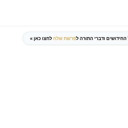
החידושים ודברי התורה ל
פרשת שלח
לחצו כאן »