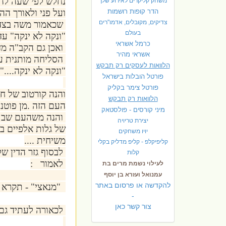
נחלש לפי שעה להיו
משחק קליקרים לאירוע שלך
הדר קופות רושמות
ועל פני ולאורך הה
צדיקים, מקובלים, אדמו"רים
שכאמור משה בצד א
בעולם
"ונקה לא ינקה" עד
כרמל אשראי
ואכן גם הקב"ה מד
אשראי מהיר
הסליחה מותנית על
הלוואות לעסקים רק תבקש
"ונקה לא ינקה....".
פורטל הובלות בישראל
פ
ורטל צימר בקליק
והנה קורטוב של ח
הלוואות רק תבקש
העם הזה .מן פוטנ
מיני קורסים - פולסטאק
והנה משהעם שב ו
יצירת טריויה
של גלות אלפיים ב
יויו משחקים
משיחית ....
קליפיקלפ - קליפ מדליק בקלי
לבסוף גזר הדין של
קלות
לאמור :
לעילוי נשמת מרים בת
עמנואל ועזרא בן יוסף
להקדשה או פרסום באתר
"מנאצי" - תקרא גם
-
צור קשר כאן
לכאורה לעתיד גם 