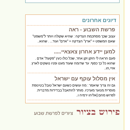
דיונים אחרונים
פרשת השבוע - ראה
עצוב שכך מסתכמת הצדקה : שהיא שקולה ויותר ל"משפט"
שאם המשפט = "ארץ" הצדקה = "אדם" ועוד... . שהוא..
למען יידע אחרון צאצאיי.....
פעם הראה לי הזקן זקן אחר, שכל כולו כעין "פקעת" אדם .
שהוא כל כך כפוף. עד שדומה שעוד מעט ופניו נושקים לארץ.
אזיי,הו..
אין מסלול עוקף עם ישראל
גם זה צריך שיאמר : מה עושים כשעם ישראל טובל בטינופת
מוסרית מנוער מערכיו. מותר להתאבל בבדידות מדברית.
לפרוש מהם [אליהו ירמיה ו..