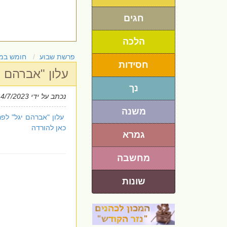
חגים
הלכה
פרשת שבוע
חומש במ
חסידות
עלון "אברהם 
נך
נכתב על ידי
 4/7/2023
משנה
עלון "אברהם יגל" לפ
כאן להורדה
גמרא
מחשבה
שונות