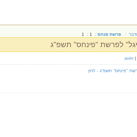
דבר
פרשת פנחס
1
1
יגל" לפרשת "פינחס" תשפ"ג
avim
|
רשת "פינחס" תשפ"ג - לחץ