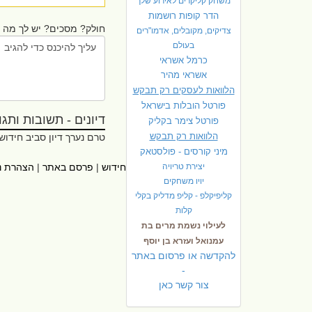
משחק קליקרים לאירוע שלך
הדר קופות רושמות
חולק? מסכים? יש לך מה ל
צדיקים, מקובלים, אדמו"רים
בעולם
כרמל אשראי
אשראי מהיר
הלוואות לעסקים רק תבקש
פורטל הובלות בישראל
דיונים - תשובות ותגובו
פ
ורטל צימר בקליק
הלוואות רק תבקש
טרם נערך דיון סביב חידוש
מיני קורסים - פולסטאק
ראשי
|
יצירת טריויה
אתרי עזר
|
אודות חידוש
|
פרסם באתר
|
הצהרת נ
יויו משחקים
קליפיקלפ - קליפ מדליק בקלי
קלות
לעילוי נשמת מרים בת
עמנואל ועזרא בן יוסף
להקדשה או פרסום באתר
-
צור קשר כאן