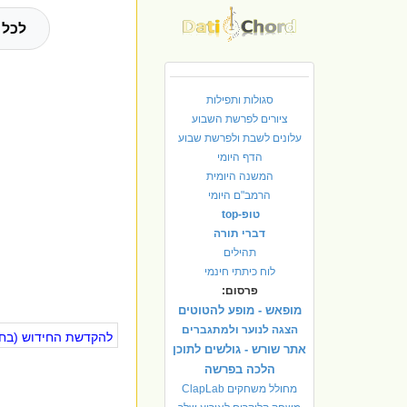
לכל 
סגולות ותפילות
ציורים לפרשת השבוע
עלונים לשבת ולפרשת שבוע
הדף היומי
המשנה היומית
הרמב"ם היומי
טופ-top
דברי תורה
תהילים
לוח כיתתי חינמי
פרסום:
מופאש - מופע להטוטים
הצגה לנוער ולמתגברים
להקדשת החידוש (בחינ
אתר שורש - גולשים לתוכן
הלכה בפרשה
מחולל משחקים ClapLab