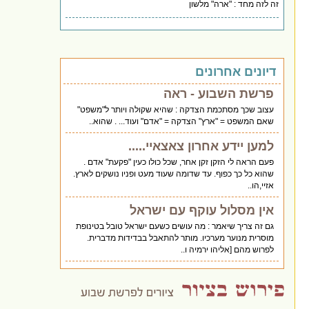
זה לזה מחד : "ארה" מלשון
דיונים אחרונים
פרשת השבוע - ראה
עצוב שכך מסתכמת הצדקה : שהיא שקולה ויותר ל"משפט"
שאם המשפט = "ארץ" הצדקה = "אדם" ועוד... . שהוא..
למען יידע אחרון צאצאיי.....
פעם הראה לי הזקן זקן אחר, שכל כולו כעין "פקעת" אדם .
שהוא כל כך כפוף. עד שדומה שעוד מעט ופניו נושקים לארץ.
אזיי,הו..
אין מסלול עוקף עם ישראל
גם זה צריך שיאמר : מה עושים כשעם ישראל טובל בטינופת
מוסרית מנוער מערכיו. מותר להתאבל בבדידות מדברית.
לפרוש מהם [אליהו ירמיה ו..