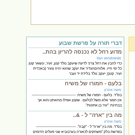
דברי תורה על פרשת שבוע
מדוע רחל לא נכנסה להריון בהת..
ilan sendowski
כדי להבין את רחל צריך לדעת שיעקב נולד קטן, זעיר, ונשאר קטן
כל ימי חייו. אלוהיםהגדיר את יעקב שהוא יהיה צעיר (באכדית
זעיר, קטן); יעקב נולד בלידת יד ועבר
בלעם - חמורו של משיח
משה אהרון
בס"ד. בלעם - חמורו של משיח. ------------------------------------.
אין חמור אלא משל לבלעם . שקטן אפילו מהאתון והוא אך
בבחינת :"עיר בן אתונות".
מה בין "ארה" ל - &..
משה אהרון
בס"ד. מה בין "ארה" ל - "קבה". ---------------------------------
בפרשת בלק "משחקים לכאורה בערבוביא שני פעלים הדומים