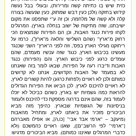
כזית שיש בו כתיתה קשה ומרירות
),
ובעולי בבל נעשה
קידוש בחזקה
(
ולכן כעין דבש שמתוק
,
כעין שנעשה בצורה
קלה ולא קשה של מלחמה
;
וכן זה ע
"
י שתפסנו את מקום
ישיבתנו
,
שזה מתיקות של ישוב בנחלה בארץ
).
המרגלים
לקחו פירות כנגד האבות
,
וכן הם הפירות שנמצאים הכי
רחוק מ
"
ארץ
" (
שהם השלישי והלאה מ
"
ארץ”
),
כרמז על
ריחוקנו מגילוי הארץ בפס
',
וזה לפני ה
"
ארץ
"
השני שכנגד
מעשינו בכיבוש הארץ
,
כנגד שזה עכשיו מעמדם
,
שהם
עומדים כרגע לפני כיבוש הארץ
.
והם
(
הפירות
)
כנגד
האבות ודיברו רעה על הפירות
,
שבאו לומר בזה שאנחנו
לא במעמד של האבות הקדושים
,
אנחנו לא קדושים
כמותם ולכן לא ראויים
(
לפחות כרגע
)
להיות קשורים לארץ
,
לא ראויים להיכנס לארץ
.
לכן הביאו את הפירות הגדולים
להראות כמה גשמיות יש בארץ
,
כשהם כביכול לא יוכלו
לעמוד בזה
,
שהם אינם בדרגה מספקת כדי להיכנס ולעמוד
בניסיונות של הגשמיות שבארץ
.
כהיפך מזה מביא
הביכורים מזכיר את ביאתנו לארץ
,
ומתחיל מהאבות
(
מיעקב –
"
ארמי אבד אבי
" [
כו
,
ה
],
או אפילו מאברהם
["
ארמי
"
לפי הרשב
"
ם
]),
שאנו ראויים כהמשכם
(
ולא
כדברי המרגלים שאיננו כמותם
).
מביא הביכורים מדגיש
: