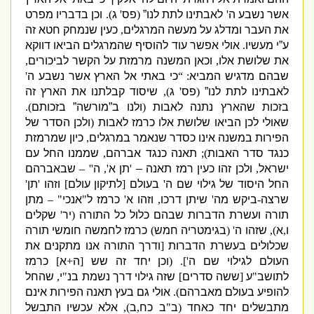
אשר נשבע ה
'
לאבתינו לתת לנו”
(
פס
'
ג
).
וכן בדבריו מפרט
את העבר ומדלג על מעשה המרגלים
,
כעין שנמחק חטא זה
ע”י מעשיו
.
אולי אפשר עוד להוסיף שהמרגלים הביאו דווקא
את שלושת אלו
,
וכאן המשנה מרמזת על הקשר לביכורים
,
שבהם מדגיש המביא
: “
כי באתי אל הארץ אשר נשבע ה
'
לאבתינו לתת לנו”
(
פס
'
ג
),
שיסוד קבלתנו את הארץ זה
בזכות שהארץ נתנה לאבות
(
ולנו ב”מורשה” בזכותם
).
שאולי לכן הביאו שלושת אלו כרמז לאבות
(
ולכן הסדר של
הפירות במשנה אינו כסדר שנאמר במרגלים
,
כיון שמרמזת
כנגד סדר האבות
);
תאנה כנגד אברהם
,
שממנו החל עם
ישראל
,
ולכן זהו כעין רמז תאנה –
'
תן א
',
ה
'' –
שבאברהם
החל היסוד של גילוי שם ה
'
בעולם
[
לתיקון עולם
]
וזהו
'
תן
'
שרצה
-
ביקש מה
'
שיתן דרכו
,
וזהו א
'
כרמז ל
"
אנכי
" –
מתן
תורה ועשרת הדברות שבהם כלול כל התורה
(
יר
'
שקלים
ו
,
א
),
שזהו ה
' (
בגימטריה חמש
)
כרמז לחמשה חומשי תורה
שכלולים בעשרת הדברות
[
ודרך התורה אנו מתקנים את
העולם לגילוי שם ה
']. (
וכן יחד זה שש
[
ה
+
א
]
כרמז
לתושב
"
ע
[
ששה סדרים
]
שזה גילוי דרך נשמת בנ
"
י
,
שהחל
להופיע בעולם מאברהם
).
אולי גם בעץ תאנה הפירות אינם
מתבשלים יחד כאחד
(
ב
"
ב כח
,
ב
),
אלא עכשיו התבשל