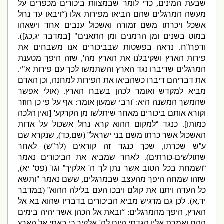
שבעת המינים
,
כדי לומר שבמצוות ביכורים מכפרים על
מעשה המרגלים שהם הביאו מפירות אלו
(“
ויבאו עד נחל
אשכל ויכרתו משם זמורה ואשכול ענבים אחד וישאהו
במוט בשנים ומן הרמנים ומן התאנים
" [
במדבר יג
,
כג
]).
ודפח”ח
.
נראה בפשטות שבביכורים אנו משבחים את
פירות הארץ ושקיבלנו את הארץ מה
',
שזה היפך מטענת
המרגלים שדיברו נגד הארץ והשתמשו לכך עם פירות א
"
י
.
את דבריהם דיברו כשהביאו את הפירות למחנה
,
וכן האדם
מביא למקדש ואומר לכהן בשבח הארץ
. (
אולי אפשר
שהמשך המשנה היא
: '
ו
רבי שמעון
אומר
:
אף על פי כן חוזר
וקורא אותם ביכורים מאחר שיתלשו מן הקרקע
' [
ואין הלכה
כמותו
].
כנגד “למקום ההוא קרא נחל אשכול על אדות
האשכול אשר כרתו משם בני ישראל”
(
שם
,
כד
),
שנקרא שם
ע”ש שכרתו
,
שכך כנגד זה קוראים
(
לר”ש
)
לאחר
שתולשים
-
כורתים
).
לאחר שמביא את הביכורים נאמר
“ושמחת בכל הטוב אשר נתן לך ה
'
אלקיך” וגו
' (
פס
'
יא
),
שזהו שמחה היפך מהעצב שבמרגלים
,
ששם נאמר
"
ותשא
כל העדה ויתנו את קולם ויבכו העם בלילה ההוא”
(
במדבר
יד
,
א
).
לכן גם מדגיש מביא הביכורים בדבריו שהוא בא אל
הארץ
,
היפך מהמרגלים
: “
ובאת אל הכהן אשר יהיה בימים
ההם ואמרת אליו הגדתי היום לה
'
אלקיך כי באתי אל הארץ