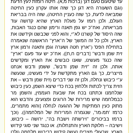
עד שיטעום טעם דגן
' (
ברכות מ
,
א
).
חיטה רומזת לעץ הדעת
(
וגם השעורה היא דגן כך שזה אותו עקרון כעין החיטה
שמביאה לדעת
,
כך שזה כעניין החיטה
),
שזה היה בבריאת
העולם
,
ולכן רומז על מעלת הארץ שהיא קדושה עוד
מבריאתה
,
ואח
"
כ יש גפן תאנה ורימון שהם כנגד האבות
,
שזה היסוד של קשרנו לא
"
י
,
והוא לפני שכבשנו וקידשנו את
הארץ
,
ולכן כל זה המשך של ה
"
ארץ
"
הראשונה שנאמרה
בתחילת הפס
' ("
ארץ חטה ושערה וגפן ותאנה ורמון ארץ
זית שמן ודבש
" [
דברים ח
,
ח
]).
אח
"
כ יש עוד פעם
"
ארץ
"
שזה כנגד מעשינו
,
שאנו כובשים את הארץ ומקדשים
אותה
,
ולכן זה
"
זית שמן ודבש”
,
ששמן ודבש אנחנו
מייצרים
,
כך גם הארץ מתקדשת על ידי מעשינו
,
שנעשה
ע
"
י כיבוש ונחלה
,
ולכן זה שני דברים
(
זית שמן ודבש – את
הזית צריך לכתות וללחוץ בכח כדי שיצא השמן
,
כעין כיבוש
שנלחמנו וכתתנו בכח את שבעת העממין
,
והשמן מר
כבמלחמה שיש מרירות של הרוגים ופצועים
;
והדבש הוא
מתוק כעין המתיקות של ההגעה לנחלה
[
והוא מתמרים
,
כרמז
'
תמ
-
מר
',
שנגמרה המרירות של המלחמה
]). (
וכך
ברמז בביכורים
"
וירשתה וישבת בה
",
ירושה – כיבוש
,
וישיבה – חלוקת הארץ והתנחלות
).
או כנגד שני סוגי קידוש
הארץ
,
שבעולי מצרים נעשה קידוש בכיבוש מלחמה
(
ולכן