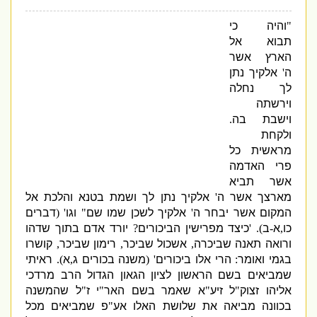
"
והיה כי
תבוא אל
הארץ אשר
ה
'
אלקיך
נתן
לך נחלה
וירשתה
וישבת בה
.
ולקחת
מראשית כל
פרי האדמה
אשר תביא
מארצך אשר
ה
'
אלקיך
נתן לך ושמת בטנא והלכת אל
המקום אשר יבחר
ה
'
אלקיך
לשכן שמו שם
"
וגו
' (
דברים
כו
,
א
-
ב
). '
כיצד מפרישין הביכורים
?
יורד אדם בתוך שדהו
ורואה תאנה שביכרה
,
אשכול שביכר
,
רימון שביכר
,
קושרו
בגמי ואומר
:
הרי אלו ביכורים
' (
משנה בכורים ג
,
א
).
ראיתי
שמביאים בשם הראשון לציון הגאון הגדול הרב מרדכי
אליהו זצוק
"
ל זיע
"
א שאמר בשם האר
"
י ז
"
ל שהמשנה
בכוונה מביאה את שלושת האלו אע
"
פ שמביאים מכל