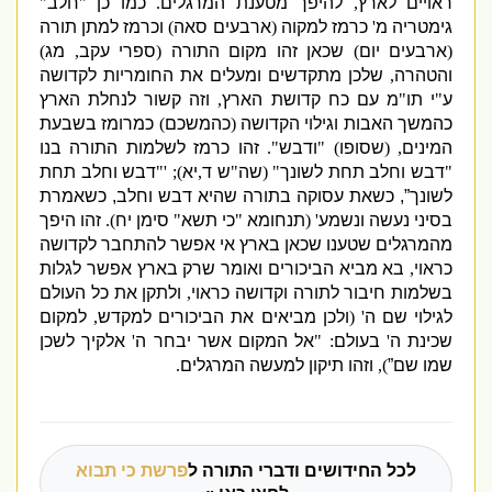
ראויים לארץ
,
להיפך מטענת המרגלים
.
כמו כן
"
חלב
"
גימטריה מ
'
כרמז למקוה
(
ארבעים סאה
)
וכרמז למתן תורה
(
ארבעים יום
)
שכאן זהו מקום התורה
(
ספרי עקב
,
מג
)
והטהרה
,
שלכן מתקדשים ומעלים את החומריות לקדושה
ע
"
י תו
"
מ עם כח קדושת הארץ
,
וזה קשור לנחלת הארץ
כהמשך האבות וגילוי הק
דושה
(
כהמשכם
)
כמרומז בשבעת
המינים
, (
שסופו
) "
ודבש
".
זהו כרמז לשלמות התורה בנו
"
דבש וחלב תחת לשונך
" (
שה
"
ש ד
,
יא
); '"
דבש וחלב תחת
לשונך”
,
כשאת עסוקה בתורה שהיא דבש וחלב
,
כשאמרת
בסיני נעשה ונשמע
' (
תנחומא
"
כי תשא
"
סימן יח
).
זהו היפך
מהמרגלים שטענו שכאן בארץ אי אפשר להתחבר לקדושה
כראוי
,
בא מביא הביכורים ואומר שרק בארץ אפשר לגלות
בשלמות חיבור לתורה וקדושה כראוי
,
ולתקן את כל העולם
לגילוי שם ה
' (
ולכן מביאים את הביכורים למקדש
,
למקום
שכינת ה
'
בעולם
: "
אל המקום אשר יבחר ה
'
אלקיך לשכן
שמו שם”
),
וזהו תיקון למעשה המרגלים
.
לכל החידושים ודברי התורה ל
פרשת כי תבוא