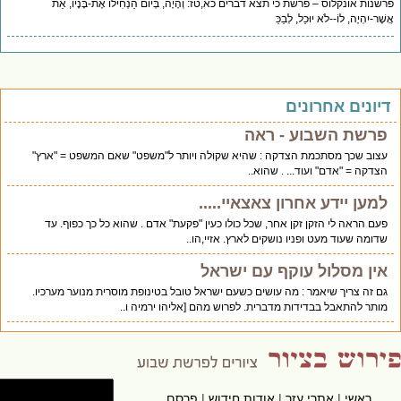
פרשנות אונקלוס – פרשת כי תצא דברים כא,טז: וְהָיָה, בְּיוֹם הַנְחִילוֹ אֶת-בָּנָיו, אֵת
אֲשֶׁר-יִהְיֶה, לוֹ--לֹא יוּכַל, לְבַכֵּ
דיונים אחרונים
פרשת השבוע - ראה
עצוב שכך מסתכמת הצדקה : שהיא שקולה ויותר ל"משפט" שאם המשפט = "ארץ"
הצדקה = "אדם" ועוד... . שהוא..
למען יידע אחרון צאצאיי.....
פעם הראה לי הזקן זקן אחר, שכל כולו כעין "פקעת" אדם . שהוא כל כך כפוף. עד
שדומה שעוד מעט ופניו נושקים לארץ. אזיי,הו..
אין מסלול עוקף עם ישראל
גם זה צריך שיאמר : מה עושים כשעם ישראל טובל בטינופת מוסרית מנוער מערכיו.
מותר להתאבל בבדידות מדברית. לפרוש מהם [אליהו ירמיה ו..
ראשי
|
אתרי עזר
|
אודות חידוש
|
פרסם
hidush.co.il