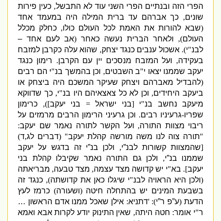
הפרי הזה ובנתיים הפרי השני עוד לא התבשל
,
כעין פירות
שונים
,
כך אברהם עד ברית המילה היה במעמד אחד
(
שבא להורות את האמת לכל העולם כולו
,
כחלק מכלל
העולם
),
ולאחר הברית נעשה כאחר
(
אב לעם אחד –
לבנ
"
י
).
אשכול ענבים כנגד יצחק
,
שהוא עלה כקרבן למזבח
בעקידה
,
ועל המזבח מנסכים יין עם הקרבן
.
רימון כנגד
יעקב שממנו יצאו י
"
ב השבטים
,
וכן בהמשך בנ
"
י הם רבים
(
להבדיל מאברהם ויצחק שעיקר המשכם היה ביצחק או
ביעקב היחידים
,
וכן לא כל צאצאיהם היו בנ
"
י
,
כך שדווקא
מיעקב נחשב בנ
"
י
[
בני ישראל
=
בני יעקב
]),
כרימון
שפריו
-
גרעיניו רבי
ם
.
וכן גרעיני הרימון הרבים מרמזים על
ריבוי מצוות התורה
,
ועל הקשר לתורה נאמר שם יעקב
:
"
תורה צוה לנו משה מורשה קהלת יעקב
" (
דברים לג
,
ד
)
[
שהמצוות קשורות לבנ”י
,
ולכן בנ”י זה בדגש על יעקב
שממנו בנ”י
,
ולכן גם התורה נאמר שקיבלו קהלת בני
יעקב
].
בא
"
י יש קדושה מצד עצמה
,
מצד טבעה
,
מבריאתה
(
ולכן היא הראויה לבנ
"
י שיגלו כאן את קדושתה
),
כנגד זה
בשבעת המינים יש בהתחלה חיטה
(
ושעורה
)
כרמז לעץ
הדעת
(
ע”פ ר”י
): '
דתניא
:
אילן שאכל ממנו אדם הראשון …
ר
"
י אומר
:
חטה היתה
,
שאין התינוק יודע לקרות אבא ואמא