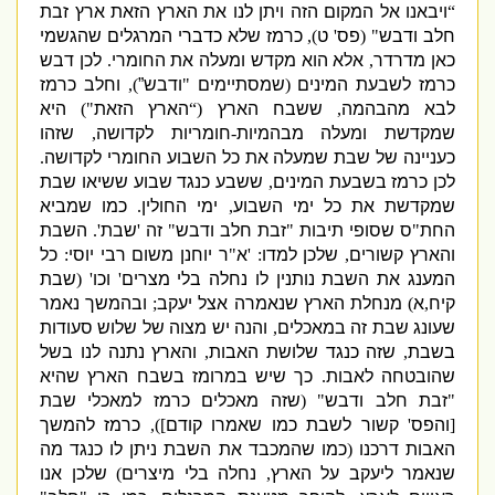
“
ויבאנו אל המקום הזה ויתן לנו את הארץ הזאת ארץ זבת
חלב ודבש
" (
פס
'
ט
),
כרמז שלא כדברי המרגלים שהגשמי
כאן מדרדר
,
אלא הוא מקדש ומעלה את החומרי
.
לכן דבש
כרמז לשבעת המינים
(
שמסתיימים
"
ודבש”
),
וחלב כרמז
לבא מהבהמה
,
ששבח הארץ
(“
הארץ הזאת
")
היא
שמקדשת ומעלה מבהמיות
-
חומריות לקדושה
,
שזהו
כעניינה של שבת שמעלה את כל השבוע החומרי לקדושה
.
לכן כרמז בשבעת המינים
,
ששבע כנגד שבוע ששיאו שבת
שמקדשת את כל ימי השבוע
,
ימי החולין
.
כמו שמביא
החת
"
ס שסופי תיבות
"
זבת חלב ודבש
"
זה
'
שבת
'.
השבת
והארץ קשורים
,
שלכן למדו
: '
א
"
ר יוחנן משום רבי יוסי
:
כל
המענג את השבת נותנין לו נחלה בלי מצרים
'
וכו
' (
שבת
קיח
,
א
)
מנחלת הארץ שנאמרה אצל יעקב
;
ובהמשך נאמר
שעונג שבת זה במאכלים
,
והנה יש מצוה של שלוש סעודות
בשבת
,
שזה כנגד שלושת האבות
,
והארץ נתנה לנו בשל
שהובטחה לאבות
.
כך שיש במרומז בשבח הארץ שהיא
"
זבת חלב ודבש
" (
שזה מאכלים כרמז למאכלי שבת
[
והפס
'
קשור לשבת כמו שאמרו קודם
]),
כרמז להמשך
האבות דרכנו
(
כמו שהמכבד את השבת ניתן לו כנגד מה
שנאמר ליעקב על הארץ
,
נחלה בלי מיצרים
)
שלכן אנו