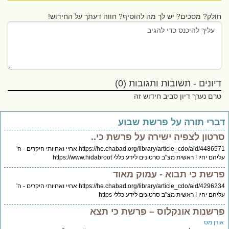
חולק? מסכים? יש לך מה להוסיף? חווה דעתך על החידוש!
דיונים - תשובות ותגובות (0)
טרם נערך דיון סביב חידוש זה
דברי תורה על פרשת שבוע
סרטון לצפיה ישירה על פרשת כי..
https://he.chabad.org/library/article_cdo/aid/4486571 אחיי ואחיותי היקרים - ה'
עליהם יחיו ! ראשית מצ"ב סרטונים לידע כללי https://www.hidabroot
פרשת כי תבוא - עמוק מאוד
https://he.chabad.org/library/article_cdo/aid/4296234 אחיי ואחיותי היקרים - ה'
עליהם יחיו ! ראשית מצ"ב סרטונים לידע כללי https
פרשנות אונקלוס – פרשת כי תצא
אורן מס