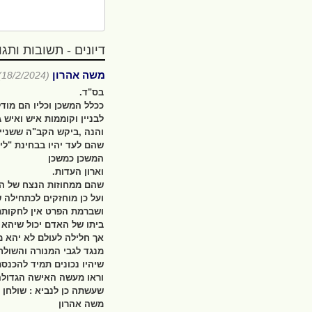
דיונים - תשובות ותגובו
משה אהרון
(18/2/2024)
בס"ד.
ככלל המשכן וכליו הם מוד
לבניין וקוממות איש ואיש ג
והנה ,ביקש הקב"ה ששניים 
שהם לעד יהיו בבחינת "לי"
המשכן כמשכן
וארון העדות.
שהם ממחוזות הנצח של הק
ועל כן מוחזקים לכתחילה ש
ושברמת הפרט אין לחקותם
ביתו של האדם יכול שיהא מ
אך חלילה לעולם לא יהא מ
מנגד לגבי המנורה והשולחן
שיהיו נכונים תמיד להכנס
וראו מעשה האישה הגדולה
שעשתה כן לנביא : שולחן מ
משה אהרון