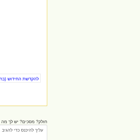
להקדשת החידוש (בחינ
חולק? מסכים? יש לך מה ל