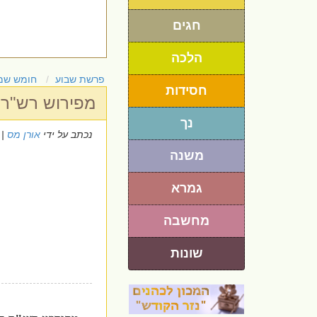
חגים
הלכה
פרשת שבוע
חומש שמ
חסידות
מפירוש רש"ר
נך
נכתב על ידי
אורן מס
 16/2/2024
משנה
גמרא
מחשבה
שונות