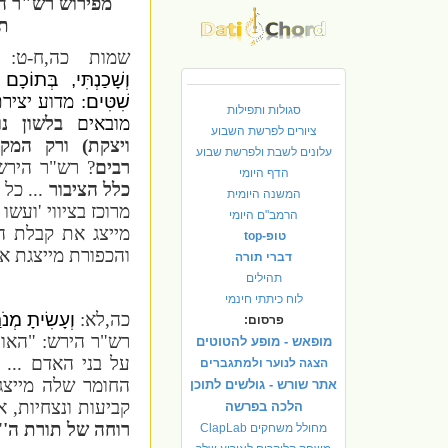
מפירוש רש"ר ה
ת
שמות כה,ח-ט:
וְשָׁכַנְתִּי, בְּתוֹכָ
שִׁטִּים
: מדוע יציר
סגולות ותפילות
מובאים
בלשון נו
ציורים לפרשת השבוע
ויצקת) ורק המק
עלונים לשבת ולפרשת שבוע
רבים
? רש"ר הירש
הדף היומי
כלל הציבור
... כל 
המשנה היומית
מרוכז בציווי 'ועשו
הרמב"ם היומי
מייצג את קבלת הת
טופ-top
והכפורת מייצגת א
דברי תורה
תהילים
לוח כיתתי חינמי
כה,לא:
וְעָשִׂיתָ מְנ
פרסום:
רש"ר הירש: "האו
מופאש - מופע להטוטים
על בני האדם ... 
הצגה לנוער ולמתגברים
החומר שלה מייצג
אתר שורש - גולשים לתוכן
קביעות ונצחיות, 
הלכה בפרשה
רוחה של תורת ה'
.
מחולל משחקים ClapLab