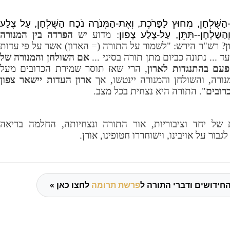
-הַשֻּׁלְחָן, מִחוּץ לַפָּרֹכֶת, וְאֶת-הַמְּנֹרָה נֹכַח הַשֻּׁלְחָן, עַל צֶלַע
ְהַשֻּׁלְחָן--תִּתֵּן, עַל-צֶלַע צָפוֹן
: מדוע יש
הפרדה בין המנורה
ן
? רש"ר הירש: "לשמור על התורה (= הארון) אשר על פי עדות
 ... נתונה כביום מתן תורה בסיני ...
אם השולחן והמנורה של
פעם בהתנגדות לארון
, הרי שאז תוסר שמירת הכרובים מעל
ורה, והשולחן והמנורה יינטשו, אך
ארון העדות יישאר צפון
רובים
". התורה היא נצחית בכל מצב.
ל יחד וציבוריות, אור התורה ונצחיותה, החלמה בריאה
בור על אויבינו, וישוחררו חטופינו, אורן.
חידושים ודברי התורה ל
פרשת תרומה
לחצו כאן »