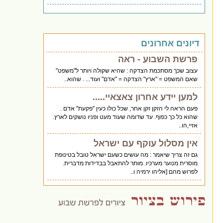
דיונים אחרונים
פרשת השבוע - ראה
עצוב שכך מסתכמת הצדקה : שהיא שקולה ויותר ל"משפט"
שאם המשפט = "ארץ" הצדקה = "אדם" ועוד... . שהוא..
למען יידע אחרון צאצאיי.....
פעם הראה לי הזקן זקן אחר, שכל כולו כעין "פקעת" אדם .
שהוא כל כך כפוף. עד שדומה שעוד מעט ופניו נושקים לארץ.
אזיי,הו..
אין מסלול עוקף עם ישראל
גם זה צריך שיאמר : מה עושים כשעם ישראל טובל בטינופת
מוסרית מנוער מערכיו. מותר להתאבל בבדידות מדברית.
לפרוש מהם [אליהו ירמיה ו..