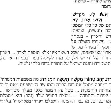
ירש לתורה – פרשת
רומה
וְעָשׂוּ לִי, מִקְדָּשׁ;
ם ... וְעָשׂוּ אֲרוֹן, עֲצֵי
תם של כל כלי המשכן
כח (ועשית, וציפית,
דש והארון - בנסתר
: "עשייתו
הוטלה על
תפקיד 'ועשו לי מקדש'
 ארון עצי שיטים', ושכל השאר אינו אלא תוספת לארון ... הארון
ורה על ידי ישראל, על מנת לקיימה בעוז ובעמידה איתנה,
ת שמירת והגנת ישראל על התורה ברוח בלתי נלאית.
ֹרַת, זָהָב טָהוֹר; מִקְשָׁה תֵּעָשֶׂה הַמְּנוֹרָה
: מה
משמעות המנורה
?
ר במנורה מסמל את רוח הבינה והמעשה המושפעת מאת ה' ה'
צורתה החיצונית ... כשל עץ הצומח כלפי מעלה משורשו ...
 יציבות והתמדה
... מעצם החומר שלה (זהב) היא מסמלת
אשר כפי שנרמז בצורת המנורה
ילבלבו ויפרחו במקדש ה' על ידי
"