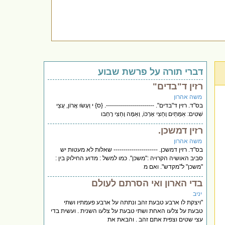
דברי תורה על פרשת שבוע
רזין ד"בדים"
משה אהרון
בס"ד. רזין ד"בדים". ------------------------. {ס} י וְעָשׂוּ אֲרוֹן, עֲצֵי
שִׁטִּים: אַמָּתַיִם וָחֵצִי אָרְכּוֹ, וְאַמָּה וָחֵצִי רָחְבּו
רזין דמשכן.
משה אהרון
בס"ד. רזין דמשכן. ---------------------- שאלות לא מעטות יש
סביב האושיה הקרויה :"משכן". כמו למשל : מדוע החילוק בין :
"משכן" ל"מקדש". ואם מ
בדי הארון ואי הסרתם לעולם
יניב
"ויצקת לו ארבע טבעת זהב ונתתה על ארבע פעמתיו ושתי
טבעת על צלעו האחת ושתי טבעת על צלעו השנית . ועשית בדי
עצי שטים וצפית אתם זהב . והבאת את