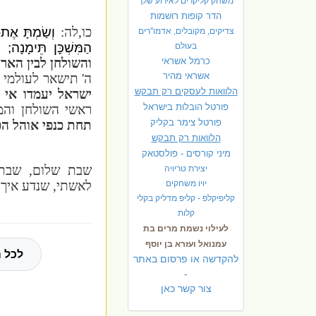
משחק קליקרים לאירוע שלך
הדר קופות רושמות
כו,לה:
וְשַׂמְתָּ אֶת
צדיקים, מקובלים, אדמו"רים
הַמִּשְׁכָּן תֵּימָנָה; ו
בעולם
כרמל אשראי
והשולחן לבין הארו
אשראי מהיר
ה' תישאר לעולמי עד
הלוואות לעסקים רק תבקש
ישראל יעמדו אי 
פורטל הובלות בישראל
ראשי השולחן והמנ
פ
ורטל צימר בקליק
תחת כנפי אוהל הכ
הלוואות רק תבקש
מיני קורסים - פולסטאק
שבת שלום, שבת ש
יצירת טריויה
יויו משחקים
לאשתי, שנדע איך לג
קליפיקלפ - קליפ מדליק בקלי
קלות
לעילוי נשמת מרים בת
עמנואל ועזרא בן יוסף
לכל ה
להקדשה או פרסום באתר
-
צור קשר כאן