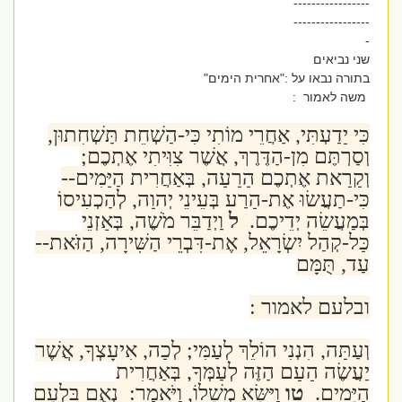
-----------------
-----------------
-
שני נביאים
בתורה נבאו על :"אחרית הימים"
משה לאמור :
כִּי יָדַעְתִּי, אַחֲרֵי מוֹתִי כִּי-הַשְׁחֵת תַּשְׁחִתוּן,
וְסַרְתֶּם מִן-הַדֶּרֶךְ, אֲשֶׁר צִוִּיתִי אֶתְכֶם;
וְקָרָאת אֶתְכֶם הָרָעָה, בְּאַחֲרִית הַיָּמִים--
כִּי-תַעֲשׂוּ אֶת-הָרַע בְּעֵינֵי יְהוָה, לְהַכְעִיסוֹ
בְּמַעֲשֵׂה יְדֵיכֶם.
ל
וַיְדַבֵּר מֹשֶׁה, בְּאָזְנֵי
כָּל-קְהַל יִשְׂרָאֵל, אֶת-דִּבְרֵי הַשִּׁירָה, הַזֹּאת--
עַד, תֻּמָּם
ובלעם לאמור :
וְעַתָּה, הִנְנִי הוֹלֵךְ לְעַמִּי; לְכָה, אִיעָצְךָ, אֲשֶׁר
יַעֲשֶׂה הָעָם הַזֶּה לְעַמְּךָ, בְּאַחֲרִית
הַיָּמִים.
טו
וַיִּשָּׂא מְשָׁלוֹ, וַיֹּאמַר: נְאֻם בִּלְעָם