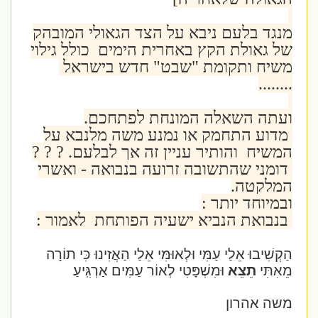
מנגד בלעם ניבא על הצד הגאולי המובהק
של גאולת הקץ באחרית הימים כולל גילוי
משיח ותקומת "שבט" חדש בישראל
........
ועתה השאלה המונחת לפתחכם.
מדוע התחמק או נמנע משה מלנבא על
המשיח והותיר עניין זה אך לבלעם. ? ? ?
דומני שהתשובה זרועה בנבואה - ואשרי
המלקטה.
ובמיוחד יותר :
בנבואת הנביא ישעיה הפותחת לאמור :
הַקְשִׁיבוּ אֵלַי עַמִּי וּלְאוּמִּי אֵלַי הַאֲזִינוּ כִּי תוֹרָה
מֵאִתִּי
תֵצֵא
וּמִשְׁפָּטִי לְאוֹר עַמִּים אַרְגִּֽיעַ׃
משה אהרון