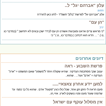
לון "אברהם יגל" ל..
avi
ון "אברהם יגל" לפרשת "בלק" תשפ"ד - לחץ כאן להורדה
הן עם"
יב
י מראש צרים אראנו ומגבעות אשורנו הן עם לבדד ישכן ובגוים לא יתחשב " (במדבר כג
 ). ' … הדא הוא דכתיב ( במדבר כג , ט ) " כי
יונים אחרונים
פרשת השבוע - ראה
עצוב שכך מסתכמת הצדקה : שהיא שקולה ויותר ל"משפט" שאם המשפט = "ארץ"
הצדקה = "אדם" ועוד... . שהוא..
למען יידע אחרון צאצאיי.....
פעם הראה לי הזקן זקן אחר, שכל כולו כעין "פקעת" אדם . שהוא כל כך כפוף. עד
שדומה שעוד מעט ופניו נושקים לארץ. אזיי,הו..
אין מסלול עוקף עם ישראל