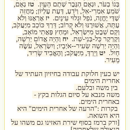
בְּנוֹ בְעֹר, וּנְאֻם הַגֶּבֶר שְׁתֻם הָעָיִן.
טז
נְאֻם,
שֹׁמֵעַ אִמְרֵי-אֵל, וְיֹדֵעַ, דַּעַת עֶלְיוֹן; מַחֲזֵה
שַׁדַּי יֶחֱזֶה, נֹפֵל וּגְלוּי עֵינָיִם.
יז
אֶרְאֶנּוּ וְלֹא
עַתָּה, אֲשׁוּרֶנּוּ וְלֹא קָרוֹב; דָּרַךְ כּוֹכָב מִיַּעֲקֹב,
וְקָם שֵׁבֶט מִיִּשְׂרָאֵל, וּמָחַץ פַּאֲתֵי מוֹאָב,
וְקַרְקַר כָּל-בְּנֵי-שֵׁת.
יח
וְהָיָה אֱדוֹם יְרֵשָׁה,
וְהָיָה יְרֵשָׁה שֵׂעִיר--אֹיְבָיו; וְיִשְׂרָאֵל, עֹשֶׂה
חָיִל.
יט
וְיֵרְדְּ, מִיַּעֲקֹב; וְהֶאֱבִיד שָׂרִיד,
מֵעִיר.
יש כעין חלוקת עבודה בחיזיון העתיד של
אחרית הימים
בין משה ובלעם.
משה מנבא על סיום הגלות בקץ -
באחרית הימים.
בקרות :"הרעה של אחרית הימים" היא
היא השואה.
[ורק ברמז בסוף שירת האזינו גם משהו על
הגאולה שלאחריה]