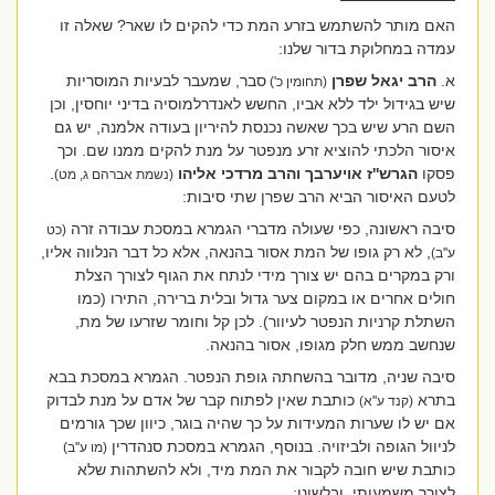
האם מותר להשתמש בזרע המת כדי להקים לו שאר? שאלה זו
עמדה במחלוקת בדור שלנו:
א.
הרב יגאל שפרן
סבר, שמעבר לבעיות המוסריות
(תחומין כ')
שיש בגידול ילד ללא אביו, החשש לאנדרלמוסיה בדיני יוחסין, וכן
השם הרע שיש בכך שאשה נכנסת להיריון בעודה אלמנה, יש גם
איסור הלכתי להוציא זרע מנפטר על מנת להקים ממנו שם. וכך
פסקו
הגרש''ז אויערבך והרב מרדכי אליהו
.
(נשמת אברהם ג, מט)
לטעם האיסור הביא הרב שפרן שתי סיבות:
סיבה ראשונה, כפי שעולה מדברי הגמרא במסכת עבודה זרה
(כט
, לא רק גופו של המת אסור בהנאה, אלא כל דבר הנלווה אליו,
ע''ב)
ורק במקרים בהם יש צורך מידי לנתח את הגוף לצורך הצלת
חולים אחרים או במקום צער גדול ובלית ברירה, התירו (כמו
השתלת קרניות הנפטר לעיוור). לכן קל וחומר שזרעו של מת,
שנחשב ממש חלק מגופו, אסור בהנאה.
סיבה שניה, מדובר בהשחתה גופת הנפטר. הגמרא במסכת בבא
בתרא
כותבת שאין לפתוח קבר של אדם על מנת לבדוק
(קנד ע''א)
אם יש לו שערות המעידות על כך שהיה בוגר, כיוון שכך גורמים
לניוול הגופה ולביזויה. בנוסף, הגמרא במסכת סנהדרין
(מו ע''ב)
כותבת שיש חובה לקבור את המת מיד, ולא להשתהות שלא
לצורך משמעותי. ובלשונו: