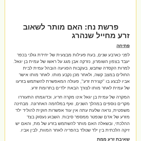
פרשת נח: האם מותר לשאוב
זרע מחייל שנהרג
פתיחה
לפני כארבע שנים, בעת פעילות מבצעית של יחידת גולני בכפר
יעבד בצפון השומרון, נזרקה אבן מגג על ראשו של עמית בן יגאל.
למרות הקסדה שחבש, בעקבות הפגיעה הובהל עמית לבית
החולים במצב קשה, ולאחר מכן נקבע מותו. לאחר מותו אישר
אביו לבצע בו ''קצירת זרע'', פעולה המאפשרת להשתמש בזרעו
של עמית לאחר מותו לצורך הבאת ילדים בתרומת זרע.
המקרה של עמית בן יגאל אינו מקרה חריג, וכדוגמתו התעוררו
מקרים נוספים במהלך השנים, ואף במלחמה האחרונה. מבחינה
משפטית, נראה שלעת עתה אין עוד אפשרות חוקית להוליד ילד
מזרע של אדם שנפטר ממספר סיבות. השבוע נעסוק בצד
ההלכתי, ובשאלה האם מותר להשתמש בזרע של מת, והאם יש
זיקה הלכתית בין ילד שנולד בהפריה לאחר המוות, לבין אביו.
שאיבת זרע ממת