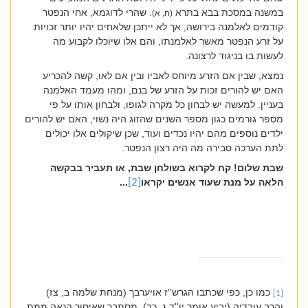
במשנה במסכת בבא בתרא
. שהרי לדוגמא, אחי הנפטר
(ח, א)
קודמים לאלמנה בירושה, אך לא ייתכן שלאחים יהיו יותר זכויות
על זרע הנפטר מאשר לאלמנתו, והם אלו שיוכלו לקבוע מה
לעשות בו בניגוד לרצונה.
נמצא, שבין אם הזרע מיוחס לאביו ובין אם לאו, קשה להכריע
האם יש להורים זכות על הזרע של בנם, ומהו מעמד האלמנה
בעניין. למעשה יש לבחון כל מקרה לגופו, ולבחון אותו על פי
מספר גורמים כגון מספר השנים שהזוג היה נשוי, האם יש להורים
ילדים נוספים מהם יהיו נכדים ועוד, שכן שיקולים אלו יכולים
לתת הערכה סבירה מה היה רצון הנפטר.
שבת שלום! קח לקרוא בשולחן שבת, או תעביר בבקשה
הלאה על מנת שעוד אנשים יקראו
[2]
...
כמו כן, כפי שכתבו הגרש''ז אויערבך (מנחת שלמה ב, צז)
[1]
והרב עובדיה (יביע אומר יו''ד ג, כב), מסתבר שאיסור הנאה ממת