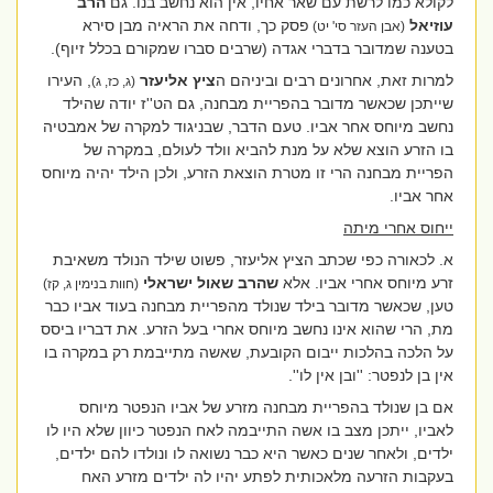
לקולא כמו לרשת עם שאר אחיו, אין הוא נחשב בנו. גם
הרב
עוזיאל
פסק כך, ודחה את הראיה מבן סירא
(אבן העזר סי' יט)
בטענה שמדובר בדברי אגדה (שרבים סברו שמקורם בכלל זיוף).
למרות זאת, אחרונים רבים וביניהם ה
ציץ אליעזר
, העירו
(ג, כז, ג)
שייתכן שכאשר מדובר בהפריית מבחנה, גם הט''ז יודה שהילד
נחשב מיוחס אחר אביו. טעם הדבר, שבניגוד למקרה של אמבטיה
בו הזרע הוצא שלא על מנת להביא וולד לעולם, במקרה של
הפריית מבחנה הרי זו מטרת הוצאת הזרע, ולכן הילד יהיה מיוחס
אחר אביו.
ייחוס אחרי מיתה
א. לכאורה כפי שכתב הציץ אליעזר, פשוט שילד הנולד משאיבת
זרע מיוחס אחרי אביו. אלא
שהרב שאול ישראלי
(חוות בנימין ג, קז)
טען, שכאשר מדובר בילד שנולד מהפריית מבחנה בעוד אביו כבר
מת, הרי שהוא אינו נחשב מיוחס אחרי בעל הזרע. את דבריו ביסס
על הלכה בהלכות ייבום הקובעת, שאשה מתייבמת רק במקרה בו
אין בן לנפטר: ''ובן אין לו''.
אם בן שנולד בהפריית מבחנה מזרע של אביו הנפטר מיוחס
לאביו, ייתכן מצב בו אשה התייבמה לאח הנפטר כיוון שלא היו לו
ילדים, ולאחר שנים כאשר היא כבר נשואה לו ונולדו להם ילדים,
בעקבות הזרעה מלאכותית לפתע יהיו לה ילדים מזרע האח