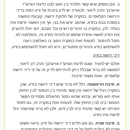
ב. אם נפסוק שיש קשר הלכתי בין האב לבנו כדעת הגרש''ז
אויערבך והרב ליאור, לכאורה יש לדון בזכות על זרע המת בדיני
הירושה הקלאסיים. במקרה של חלוקת ירושה, קובעת המשנה
במסכת בבא בתרא, שהאב יורש את בנו, אך אין האשה יורשת את
בעלה. לכן, במקרה בו ההורים רוצים נכד מבנם, הם יוכלו להעניק
את הזרע לאשה אחרת שתסכים להרות מזרע זה, והאלמנה לא
תוכל להתנגד. לעומת זאת במקרה הפוך בו האלמנה רוצה
להשתמש בזרע וההורים מתנגדים, היא לא תוכל להשתמש בזרע.
דיני ירושה בזרע
אולם יש להעיר, שגם לדעת הגרש''ז אויערבך והרב דב ליאור,
למעשה לא ברור שבכלל ניתן להתייחס לדיון זה על פי דיני ירושה
קלאסיים, וזאת משתי סיבות:
א. סיבה הראשונה
, כלל לא ברור שיש דיני ירושה בזרע, שכן
במקרה רגיל של ירושה אין קשר מהותי בין הנפטר לבין החפץ
אותו הוא מוריש, וברגע שהוא נפטר מהעולם מסתיים הקשר
הממוני בינו לבין החפץ שלו. לעומת זאת במקרה זה, גם לאחר
המיתה יש קשר מהותי בינו לבין זרעו, ולכן לא ברור שמישהו יכול
לרשת את הזרע.
ב. סיבה
שניה
, גם אם חלים דיני ירושה על זרע, נראה פשוט
שהם לא יכולים לחול על פי דיני הירושה הרגילים המופיעים