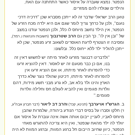
הנפטר. נמצא שעברה על איסור כאשר התחתנה עם האח,
והילדים שנולדו להם ממזרים.
טוען הרב ישראלי שדבר זה לא ייתכן מסברא שכן ''דרכיה דרכי
נועם'', ולכן על כרחך צריך לומר שגם אם היא ילדה מכח הזרע של
הנפטר, אין הילד נחשב מיוחס לו כלל, ולכן הנפטר עודנו במצב
של ''ובן אין לו''. כך הבין גם
הרב שטרנבוך
,
(תשובות והנהגות ו, רמד)
ומסיבה זו הצטרף לדעת האוסרים לשאוב זרע מנפטר, שכן לא
ייתכן להוליד ילד ללא ייחוס כלל. ובלשונו:
''ולדברינו דבנוצר מזרעו לאחר מיתה יש לחשוש דאין זה
בנו, אם כן כבר מטעם זה יש לאסור. דאין להוציא זרעו
כדי להפרותו לאחר מיתתו, או אם הוציא זרעו אין
להפרותו לאחר מיתתו, דכיטון שהולד נוצר שלא כדרך
הארץ והינו ולד בלא אב, לא גרע מבני תשע מידות, דהם
וולדות פגומים ואין להביא לעולם חס וחלילה וולדות
פגומים.''
ב.
הגרש''ז אויערבך
והרב דב ליאור
(תנינא, קכד)
(דבר חברון אבה''ע,
חלקו וסברו על בסיס דברי הנודע ביהודה, שלמרות שהבן
ד)
מיוחס לאביו, לעניין ייבום אותה אשה אינה עוברת על איסור אם
יוולד לה ילד מהאח שנפטר, ואין היא צריכה להתגרש מאחי
הנפטר, כיוון שחיוב הייבום חל ברגע המוות, וברגע המוות לא היה