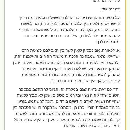
לה וולד מהנפטר.
דיני ירושה
על בסיס מה שראינו עד כה יש לדון בשאלה נוספת. מה הדין
כאשר יש מחלוקת בין אלמנת הנפטר לבין הוריו, מה לעשות
בזרעו. לדוגמא, מקרה בו האלמנה רוצה להשתמש בזרעו כדי
להביא ממנו ילד לעולם, ואילו הורי הנפטר מסיבות שונות
מתנגדים לכך:
א. לכאורה, אם נפסוק שאין קשר בין האב לבנו כשיטת הרב
ישראלי, נראה שמבחינה הלכתית מעמד ההורים והאלמנה זהה,
ולמעשה אין לשניהם הזכות להשתמש בזרע הנפטר. אולם, ייתכן
שבמקרים מעין אלו יש ללכת אחרי חוקי המדינה, הקובעים
שהחוק ''מכיר בזכות להורות, ממנה נגזרות זכויות מסוימות
למימושה, אך אין הדין מכיר בזכות לנכד''.
יחד עם זאת, נראה שגם במקרה זה, הגיוני להתחשב במספר
השנים שהזוג היה נשוי ובגורמים נוספים, שכן לא סביר שאשה
שהייתה נשואה לאדם חודשים בודדים, תוכל להשתמש בזרעו
בניגוד לעמדת הוריו. כמו כן, מסתבר שבמקרה בו יש הסכמה בין
האלמנה לבין ההורים באפשרות להשתמש בזרע, מותר לעשות
כך, למרות שמבחינה הלכתית במקרה מעין זה אין להם זכות על
זרעו, שהרי הוא לא מיוחס אליהם.