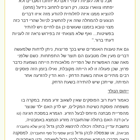
''אבל נראה לעניות דעתי דאם לא יחתכו האברים ולא
יפתחו צווארו ובטנו, רק רוצים לתחוב נידעל (מחט)
להוציא ממנו איזה לחלוחית להודע מזה איזו דברים
הנוגעים להמחלה שזה אין להחשיב לניוול שהרי דבר כזה
מצוי טובא בזמננו שעושים כן גם לחיים ויש להתיר
בפשיטות... ואף שלא מצאתי זה בפירוש נראה זה לעניות
דעתי ברור.''
גם את טענות האומרים שיש בכך פריצות, ניתן לדחות שלמעשה
דברים מעין אלו מטבעם הם תוצר של התפתחות. כשם שלפני
מאה שנה האפשרות של הפרייה מלאכותית הייתה נשמעת כדבר
פרוץ, שכן פעולה זו לא הייתה מקובלת, ואילו בזמן הזה פוסקים
רבים מתירים אותה בשעת הדחק - הוא הדין להזרעה אחר
המיתה, שייתכן שיש להתירה בשעת הדחק.
ייחוס הנולד
כאמור דעת רוב הפוסקים שאין לשאוב זרע ממת. במקרה בו
משפחה פוסקת כשיטת המקילים, יש לדון האם ילד שנוצר
מהפריית מבחנה מיוחס לבעל הזרע. הגמרא במסכת חגיגה
(טו
דנה האם בתולה שהתעברה מזרע הנמצא באמבטיה,
ע''א)
נחשבת עדיין בתולה ויכולה להינשא לכהן גדול
(כיוון שלא נתעברה
, או שנפסלה לכהן גדול
. למסקנה
מביאה)
(כיוון שסוף כל סוף התעברה)
נראה מדברי הגמרא שמותר לכהן גדול לשאתה, ודנו האחרונים