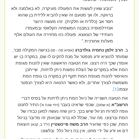
''נובע שאין לעשות את הפעולה מעיקרה, לא באלמנה ולא
ברווקה, ולו אך מטעם זה שאין להביא ללידת בן שהוא
חסר אב (כללית או חלקית). זהו מעשה היוצר
אנדרלמוסיה במבנה המשפחה הקלאסי ובמעמדו
העתידי של הצאצא. פעולה כזו מחזירה את העולם אלף
מעלות אחורנית.''
ב.
הרב זלמן נחמיה גולדברג
בגישה המקילה סבר,
(אסיא סה - סו)
שמותר להוציא זרע מנפטר על מנת להקים לו שם, במקרה בו יש
אומדן שכך היה רצונו. את הטענה הראשונה שאין להנות מגופת
המת אלא במקרים של הצלת נפשות ניתן לדחות,
שייתכן
והאיסור להנות מגופת המת תקף רק במקרה בו גופת המת
משמשת לצורך אחרים, ולא כאשר ההנאה היא לצורך הנפטר
עצמו
.
[1]
את הטענה השנייה של ניוול המת ניתן לדחות על בסיס דברי
הרשב''א
, שכפי שראינו בעבר
התיר לחנוט
(א שסט)
(ויחי שנה א')
גופה למרות הניוול שיש בכך, כיוון שזה נעשה למען כבודו של
המת וברצונו. מה עוד, שכלל לא ברור שבאופן זה מדובר בניוול
המת, שכן כפי שהעיר
הרב משה פיינשטיין
הוצאת
(יו''ד ב, קנא)
דם או זרע על ידי מחט, אין בה ניוול כלל. ובלשונו: