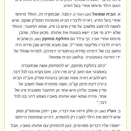
האם הילד מיוחס אחרי בעל הזרע:
א.
הבית שמואל
סבר, שבמקרה זה, הוולד מיוחס
(אבן העזר א, י)
אחרי בעל הזרע. ראייה לדבריו הביא מהגהות הסמ"ק שנקט, שיש
לאשה להימנע מלשכב על סדין שיש בו זרע, שמא תתעבר, והוולד
שלא יידע מי אביו יישא בטעות את אחותו. מכאן עולה, שהבן
מיוחס אחרי אביו. כך צידד גם
החלקת מחוקק
שהביא
(שם, ח)
ראייה לדבריו מליקוטי מהרי''ל, שם מובא מדרש שבן סירא היה
נחשב בנו של ירמיהו (סירא בגימטריה ירמיהו), למרות שנולד על
ידי הזרעה באמבטיה. ובלשון הבית שמואל:
''כתב בחלקת מחוקק, יש להסתפק אשה שנתעברה
באמבטי אם האב קיים פרו ורבו, ואם נקרא בנו לכל דבר,
ויש להביא ראיה ממה שכתב בהגהת סמ"ק והב"ח הביא
ביורה דעת סימן קצ"ה, אשה מוזהרת שאל תשכב על
סדין ששכב עליהן איש אחר פן תתעבר משכבת זרע של
אחר, גזירה שמא ישא אחותו מאביו נשמע דהוי בנו לכל
דבר.''
ב.
הט''ז
חלק ודחה את דבריו, שכן ייתכן שהסמ''ק פסק
(שם, ח)
שיש לייחס את הילד לאביו רק לחומרא, דהיינו שמחמת הייחוס
ייאסרו עליו דברים מסוימים, כגון להתחתן עם אחותו מאביו, אבל