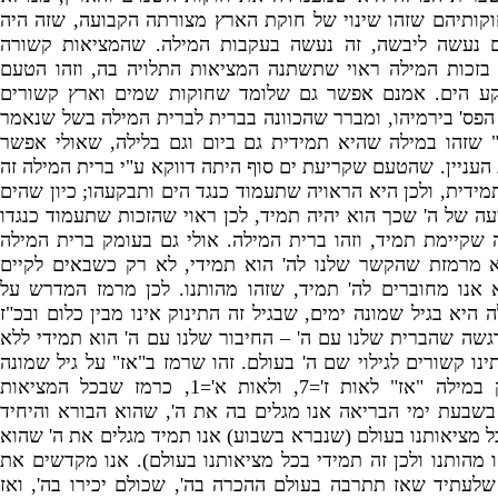
וקותיהם שזהו שינוי של חוקת הארץ מצורתה הקבועה
,
שזה היה
 נעשה ליבשה
,
זה נעשה בעקבות המילה
.
שהמציאות קשורה
א בזכות המילה ראוי שתשתנה המציאות התלויה בה
,
וזהו הטעם
ע הים
.
אמנם אפשר גם שלומד שחוקות שמים וארץ קשורים
הפס
'
בירמיהו
,
ומברר שהכוונה בברית לברית המילה בשל שנאמר
שזהו במילה שהיא תמידית גם ביום וגם בלילה
,
שאולי אפשר
עניין
.
שהטעם שקריעת ים סוף היתה דווקא ע
"
י ברית המילה זה
מידית
,
ולכן היא הראויה שתעמוד כנגד הים ותבקעהו
;
כיון שהים
עה של ה
'
שכך הוא יהיה תמיד
,
לכן ראוי שהזכות שתעמוד כנגדו
 שקיימת תמיד
,
וזהו ברית המילה
.
אולי גם בעומק ברית המילה
 מרמזת שהקשר שלנו לה
'
הוא תמידי
,
לא רק כשבאים לקיים
 אנו מחוברים לה
'
תמיד
,
שזהו מהותנו
.
לכן מרמז המדרש על
 היא בגיל שמונה ימים
,
שבגיל זה התינוק אינו מבין כלום ובכ
"
ז
גשה שהברית שלנו עם ה
' –
החיבור שלנו עם ה
'
הוא תמידי ללא
נו קשורים לגילוי שם ה
'
בעולם
.
זהו שרמז ב
"
אז
"
על גיל שמונה
ק במילה
"
אז
"
לאות ז
'=7,
ולאות א
'=1,
כרמז שבכל המציאות
שבעת ימי הבריאה אנו מגלים בה את ה
',
שהוא הבורא והיחיד
ל מציאותנו בעולם
(
שנברא בשבוע
)
אנו תמיד מגלים את ה
'
שהוא
 מהותנו ולכן זה תמידי בכל מציאותנו בעולם
).
אנו מקדשים את
 שלעתיד שאז תתרבה בעולם ההכרה בה
',
שכולם יכירו בה
',
ואז