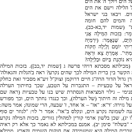
 הים ויולך ה
'
את הים
 הלילה וישם את הים
ים
.
ויבאו בני ישראל
 והמים להם חומה
" (
שמות יד
,
כא
-
כב
).
מֵר
:
בִּזְכוּת הַמִּילָה אֲנִי
יָּם
,
שֶׁנֶּאֱמַר
: (
יִרְמְיָה
תִי יוֹמָם וָלָיְלָה חֻקּוֹת
ְתִּי
".
אָמַרְתָּ
צֵא וּרְאֵה
 נוֹהֶגֶת בַּיּוֹם וּבַלַּיְלָה
?
' 
מכילתא מסכתא דויהי פרשה ג
[
שמות יד
,
כב
]).
בזכות המילה
הקשר בין ברית המילה לכך שהים נקרע
?
ראה ב
'
הגלות והגאולה
'
ן גדול הדור הרה
"
ג חיים דרוקמן זצוק
"
ל זיע
"
א מסביר זאת כחלק
ראל על טבעיות – התגברות על הטבע
,
שכך בחיתוך הערלה
ימי – גילוי המציאות הנסתרת שיש בנו על טבעיות
(
ראה שם
מילה זה חיתוך (
של הערלה),
וכך כנגדו נחתך הים,
וכך מפורש
 גזירה: '
ד
"
א
: "
אז
" –
א
'
אחד
,
ז
'
שבעה
,
הרי שמונה
;
אמר משה
:
נה לשמונה נקרע הים
,
ונקלס ב
"
אז”
.
אמר ר
'
לוי
: "
לגוזר ים סוף
 יג
),
שכן בלשון ארמי קורין למהולין גזורים
,
בזכות המילה נקרע
ר
"
בשלח
"
סימן יב
)
.
אמנם במכילתא לא נאמר כך אלא רק ראיה
שברית המילה היא שמעמידה את חוקות השמים והארץ
,
ממילא