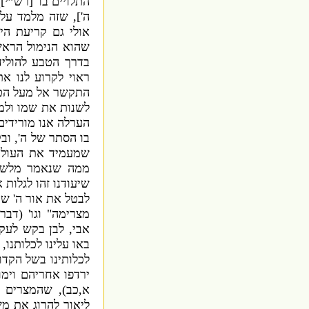
התלויים בו
' [
רש”י
,
ה
'],
שזה מלמד על 
אולי גם קריעת הי
שהוא הנימול הראש
בדרך הטבע להוליד
ראוי לקרוע לנו א
התקשר אל מעל הטב
לשנות את שמו ולמ
הערלה אנו מורידים
בו הסתר של ה
',
וב
שמעמיד את העולם
ממה שנאמר מלשו
שיעודנו זהו לגלות
לבטל את אור ה
'
שמ
מצרימה
"
וגו
' (
דברי
אבי
,
לבן בקש לעק
באו עלינו לכלותנו
,
לכלותינו בשל הקדו
ירדפו אחריהם וימו
א
,
כב
),
שהמצרים ט
ליאור להרוג את מ