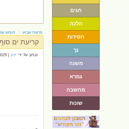
חגים
הלכה
פרשת שבוע
חומש שמ
חסידות
קריעת ים סוף
נך
נכתב על ידי
יניב
| 3/2/2025
משנה
גמרא
מחשבה
שונות