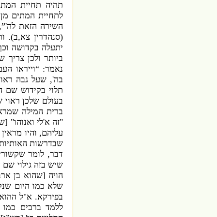
תהיה תחיית המתי
לתחיית המתים מן 
השירה הזאת לה
”,
(
סנהדרין צא
,
ב
).
ות
יתעלה בקדושה וכך 
ביותר ולכן צריך ש
נאמר
: “
וייראו הע
בה
',
שעל גבה ראוי
תלוי בקידוש שם ה
בעולם שלכן ראוי 
ברית המילה שמראה
"
זה א
'
לי ואנוהו
" [
שמ
עליהם
,
והיו מראין
שבדרשות האותיות
דבר
,
לומר שקשורי
שיש בזה גילוי שם 
הויה
[
שהוא בן ארב
שלא כמו היום שנ
בפירקא
.
א
"
ל ההוא
ללמד ברבים כמו