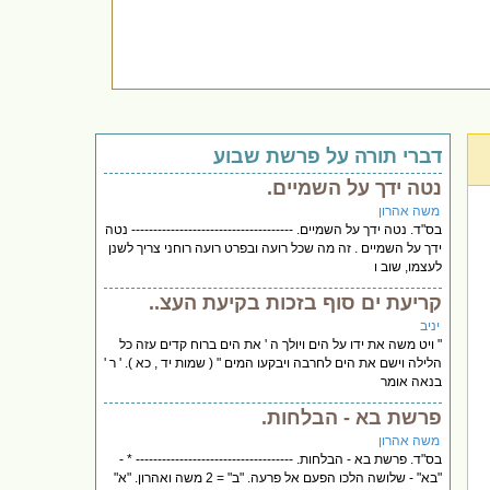
דברי תורה על פרשת שבוע
נטה ידך על השמיים.
משה אהרון
בס"ד. נטה ידך על השמיים. ------------------------------------- נטה
ידך על השמיים . זה מה שכל רועה ובפרט רועה רוחני צריך לשנן
לעצמו, שוב ו
קריעת ים סוף בזכות בקיעת העצ..
יניב
" ויט משה את ידו על הים ויולך ה ' את הים ברוח קדים עזה כל
הלילה וישם את הים לחרבה ויבקעו המים " ( שמות יד , כא ). ' ר '
בנאה אומר
פרשת בא - הבלחות.
משה אהרון
בס"ד. פרשת בא - הבלחות. ------------------------------------ * -
"בא" - שלושה הלכו הפעם אל פרעה. "ב" = 2 משה ואהרון. "א"