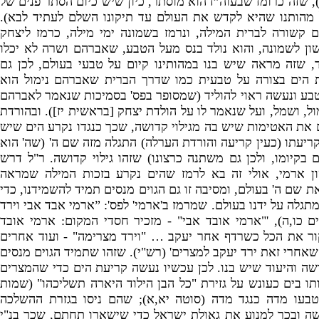
])
שזה כרומז שבעוה”ז הוא מוסתר
,
כיון שיש כיום הסתר פנים של
מהותנו שהיא לקדש את העולם עד תיקונו השלם לעתיד לבא
).
ם קשורה לברית המילה
,
ונרמז בשמונה ימי מילה
,
כרמז ליצחק
ון לשמונה
,
והוא נולד בנס מעל הטבע
,
שאברהם ושרה לא יכלו
,
שזה מראה שיש בנו במהותינו קיום על טבעי בעולם
,
לכן גם
ת הים בצורה על טבעית כמו שדרך הברית שאברהם נימול הוא
ע ונעשה ראוי להוליד
(
שמסופר בפס
'
בסמיכות שנאמר לאברהם
ול
,
ושמל
,
ועל שנאמר לו על הולדת יצחק
[
בראשית יז
]).
ובהורדת
 את האטימות שיש בה מגילוי קדושה
,
שכך כנגדו נקרע הים שיש
קריעתו
(
כעין קריעה והורדת הערלה
)
התגלה מזה שם ה
' (
שה
'
הוא
 בקיומו
,
ולכן גם משתנה כרצונו
)
שזהו גילוי קדושה
.
ר
"
ל דרש
ן ארמי
,
אולי זה בא לרמז שהים נקרע בזכות המילה שמראה
 את שם ה
'
בעולם
,
ומסיבה זו גם הגוים מנסים תמיד להשמידנו
,
כדי
תגלה על ידנו בעולם
.
שמרמז ב
'
ארמי
'
לפס
': ”
ארמי אבד אבי וירד
ם כו
,
ה
), '
"
ארמי אובד אבי
" -
מזכיר חסדי המקום
:
ארמי אובד
ור את הכל כשרדף אחר יעקב …
"
וירד מצרימה
" -
ועוד אחרים
שאחרי זאת ירד יעקב למצרים
' (
רש
"
י
).
שזהו שתמיד הגוים מנסים
שה והיעוד שיש בנו
.
לכן עכשיו נעשה קריעת הים כדי שהמצרים
תו בים כעונש על גזירת
"
כל הבן הילוד היארה תשליכהו
" (
שמות
בעו מדה כנגד מדה
(
סוטה יא
,
א
);
שהם ניסו בגזרת ההשלכה
שה ובכך למנוע את גאולת ישראל כדי שישארו תחתם
,
שכך בנ
"
י