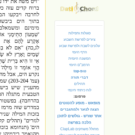
"
ויט משה את ידו על
ברוח קדים עזה כל
לחרבה ויבקעו המ
בתוך הים ביבשה
מימינם ומשמאלם
סגולות ותפילות
'
שִׁמְעוֹן הַתֵּימָנִי אוֹ
ציורים לפרשת השבוע
אֶקְרַע לָהֶם אֶת הַ
עלונים לשבת ולפרשת שבוע
לג
,
כה
) "
אִם לֹא בְרִי
הדף היומי
שָׁמַיִם וָאָרֶץ לֹא שָׂמ
המשנה היומית
אֵי זוֹ הִיא בְּרִית שֶׁהִיא
הרמב"ם היומי
הֱוֵי אוֹמֵר
זוֹ מִילָה
(
טופ-top
נקרע הים
,
אבל מה 
דברי תורה
(
עמ
' 203-204)
שמר
תהילים
מהעניין שיש ביש
לוח כיתתי חינמי
הטבעית מתגלה הפנ
פרסום:
בהרחבה
).
בפשטות 
מופאש - מופע להטוטים
במדרש שזה מרמז על
הצגה לנוער ולמתגברים
ב
זכות המילה שנית
אתר שורש - גולשים לתוכן
לגזרים
" (
תהלים קלו
הלכה בפרשה
הים
' (
תנחומא בוב
מחולל משחקים ClapLab
מהנאמר בירמיהו 