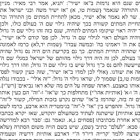
ם שגם היא נר
מזת ב
"
אז ישיר
": '
תניא
,
אמר רבי מאיר
:
מניין
התורה
?
שנאמר
(
שמות טו
,
א
)
"
אז ישיר משה ובני ישראל את
'
שר לא נאמר אלא ישיר
,
מכאן לתחיית המתים מן התורה
'
וכו
'
חיית המתים קשורה בכך שיהיה גילוי שם ה
'
בעולם כולו
,
ולכן
יהיה ראוי שיקומו המתים לתחיה
,
שנס כזה זהו גילוי שם ה
'
גדול
יהיה העולם ראוי לגילוי שם ה
'
גדול
.
לכן פס
'
קודם ל
"
אז ישיר
",
ם את ה
'
ויאמינו בה
'
ובמשה עבדו
" (
שמות יד
,
לא
)
כרמז לאמונה
 שתהיה תחיית המתים
.
כך גם בקריעת הים היה נס גדול שהיה
'
בעולם
,
לכן זה היה דרך גילוי מהותם של ישראל כמגלי שם ה
'
שייעשה להם נס כ
"
ך גדול שיש בו גילוי שם ה
'
גדול
;
וזהו דרך גילוי
 את יעודנו
. (
אולי לכן למדו ב
"
אז ישיר
",
שזה כעין קשור לפס
'
ות טו
,
ב
]
שסמוך לו
,
שראו גילוי ה
'
גדול
: '
"
זה א
'
לי
" -
בכבודו נגלה
 אותו באצבע
.
ראתה שפחה על הים מה שלא ראו נביאים
' [
רש
"
י
].
 ה
'
ו
-
א
' [
אותיות אהו
"
י
]
מתחלפות כך ש
"
אז
"
ו
-"
זה
"
הם כעין אותו
ם זה בזה
,
שהרמז ב
"
אז
"
שהים נקרע בזכות המילה
,
קשור ל
"
זה
"
ה
'
גדול
.
וההפרש בין
"
אז
"
ל
-"
זה
"
בגימטריה הוא ארבע
,
כרמז לשם
ע אותיות
]
שישתנה לעתיד כשהעולם יתקדש
,
שאז יקרא ככתבו
קרא אחרת מכתיבתו
[
פסחים נ
,
א
.
ונאמר גם
: '
סבר רבא למדרשה
 סבא
: "
לעלם
"
כתיב
' (
שם
),
שיש בשם הויה משום הסתרה
(
שלא
 שרצה ללמד
'
קרייה דיו
"
ד ה
"
י דארבע אותיות דרשיה וטעמיה