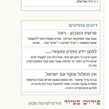
= 1 יחידו של עולם.
דיונים אחרונים
פרשת השבוע - ראה
עצוב שכך מסתכמת הצדקה : שהיא שקולה ויותר ל"משפט"
שאם המשפט = "ארץ" הצדקה = "אדם" ועוד... . שהוא..
למען יידע אחרון צאצאיי.....
פעם הראה לי הזקן זקן אחר, שכל כולו כעין "פקעת" אדם .
שהוא כל כך כפוף. עד שדומה שעוד מעט ופניו נושקים לארץ.
אזיי,הו..
אין מסלול עוקף עם ישראל
גם זה צריך שיאמר : מה עושים כשעם ישראל טובל בטינופת
מוסרית מנוער מערכיו. מותר להתאבל בבדידות מדברית.
לפרוש מהם [אליהו ירמיה ו..