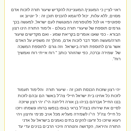
ראוי לציין כי המעונין/ המעוניינת להקדיש שיעור תורה לזכות אדם
מסוים, ללא עלות, יכול לדוגמא להכניס תוכן זה : ל יוטיוב או
ספוטיפיי או לכל פלטפורמה המונגשת לעם ישראל, למעשה בכך
גורמים תוספת של שיעורי תורה בעולם - ולימוד התורה הינו רצון
הבורא - כפי שאנו אומרים בקריאת שמע - ואם מקדישים שיעור
תורה/מעשה חסד דבר לזכות אדם, מהלך זה משפיע על האדם
אשר גרם לתוספת תורה בישראל וזה גורם לתוספת המשכה
של שמירה וברכה, כפי שהזוהר כותב " רוח אייתי רוח ואמשיך
רוח".
יהי רצון שזכות הכנסת תוכן זה - שיעור תורה והלימוד תעמוד
לזכות כל אחינו בית ישראל חיילי צה"ל באשר הם ובהם לזכות
בננו החייל אברהם בניהו בן אורה דליהנה הי"ו יהי רצון שיזכה
לסיים את שירותו בצה"ל בראי בגופו בנפשו ברוחו ונשמתו ויזכו
כל חיילי צה"ל הי"ו לשמירה מעליא מכל אויב פנימי וחיצון ויהי
רעוא שיזכו כל זרענו להקים בתים נאמנים בישראל על אדני
התורה והיראה, הקדושה והטהרה וזיכוי הרבים בנינים עדי עד