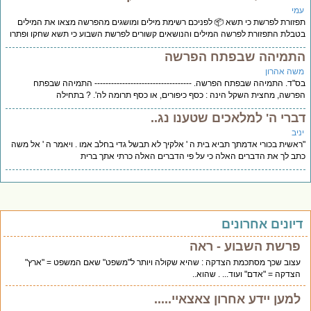
מי
זורת לפרשת כי תשא 📦 לפניכם רשימת מילים ומושגים מהפרשה מצאו את המילים
בלת התפזורת לפרשה המילים והנושאים קשורים לפרשת השבוע כי תשא שחקו ופתרו
תמיהה שבפתח הפרשה
שה אהרון
"ד. התמיהה שבפתח הפרשה. ----------------------------------- התמיהה שבפתח
רשה, מחצית השקל הינה : כסף כיפורים, או כסף תרומה לה'. ? בתחילה
ברי ה' למלאכים שטענו נג..
יב
אשית בכורי אדמתך תביא בית ה ' אלקיך לא תבשל גדי בחלב אמו . ויאמר ה ' אל משה
ב לך את הדברים האלה כי על פי הדברים האלה כרתי אתך ברית
יונים אחרונים
פרשת השבוע - ראה
עצוב שכך מסתכמת הצדקה : שהיא שקולה ויותר ל"משפט" שאם המשפט = "ארץ"
הצדקה = "אדם" ועוד... . שהוא..
למען יידע אחרון צאצאיי.....