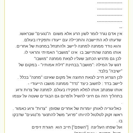
-----------------
-----------------
-----------------
-----------------
--
אין אדם נגרר לומר לשון הרע אלא משום ה"נגעים" שבראשו.
שדעתו לא התיישבה והתכיילה עם ייעודו ותפקידו בעולם.
והוא נודד ממחנה למחנה ליישב ולהתנחל במחנות של אחרים.
אותו מחנה שהתיישב בו אינו "מושבו" האמיתי והראוי לו.
לכן גם מדגיש הכתוב שעליו לצאת ממחנה "מושבו"
דגש על המילה :"מושבו".בבחינת "דלת אמותיו" - במקום של
"ישיבה" בלבד.
לכן הצרוע חייב לצאת החוצה אל מקום שאיננו "מחנה" בכלל .
ליישב בדד : לחשוב כיצד "נדד" ממחנה מושבו הייעודי -
אותו שמנתב אותו למלא תפקידו בעולם. למחנה של צרות ורוע
בתהליך הזה גם חיוני להשיל ולפרום גם הבגדים שעטה על עצמו
.
כאליגוריה לאותן יומרות של אחרים שסופן "צרות" ורוע כאמור .
ראשו זקוק לטלטול להיותו "פרוע" משל להתנער מ"נגעים" שדבקו
בו .
ועל שפתו העליונה ["השפם"] חייב הוא חגורת זיפים