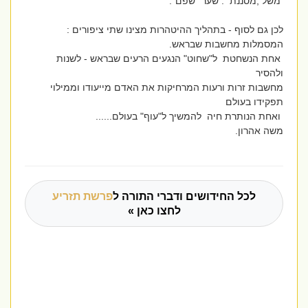
משל ,מסננת : שער "שפם".
לכן גם לסוף - בתהליך ההיטהרות מצינו שתי ציפורים :
המסמלות מחשבות שבראש.
אחת הנשחטת ל"שחוט" הנגעים הרעים שבראש - לשנות
ולהסיר
מחשבות זרות ורעות המרחיקות את האדם מייעודו וממילוי
תפקידו בעולם
ואחת הנותרת חיה להמשיך ל"עוף" בעולם......
משה אהרון.
לכל החידושים ודברי התורה ל
פרשת תזריע
לחצו כאן »