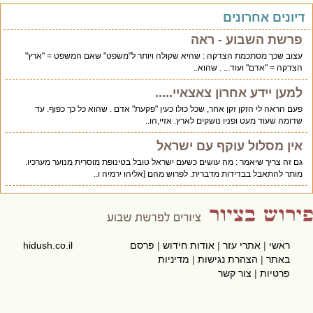
יונים אחרונים
פרשת השבוע - ראה
עצוב שכך מסתכמת הצדקה : שהיא שקולה ויותר ל"משפט" שאם המשפט = "ארץ"
הצדקה = "אדם" ועוד... . שהוא..
למען יידע אחרון צאצאיי.....
פעם הראה לי הזקן זקן אחר, שכל כולו כעין "פקעת" אדם . שהוא כל כך כפוף. עד
שדומה שעוד מעט ופניו נושקים לארץ. אזיי,הו..
אין מסלול עוקף עם ישראל
גם זה צריך שיאמר : מה עושים כשעם ישראל טובל בטינופת מוסרית מנוער מערכיו.
מותר להתאבל בבדידות מדברית. לפרוש מהם [אליהו ירמיה ו..
ראשי
|
אתרי עזר
|
אודות חידוש
|
פרסם
hidush.co.il
באתר
|
הצהרת נגישות
|
מדיניות
פרטיות
|
צור קשר