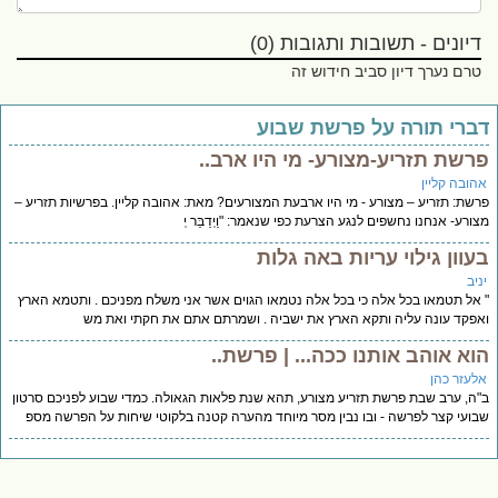
דיונים - תשובות ותגובות (0)
טרם נערך דיון סביב חידוש זה
ברי תורה על פרשת שבוע
רשת תזריע-מצורע- מי היו ארב..
הובה קליין
שת: תזריע – מצורע - מי היו ארבעת המצורעים? מאת: אהובה קליין. בפרשיות תזריע –
ורע- אנחנו נחשפים לנגע הצרעת כפי שנאמר: "וַיְדַבֵּר יְ
עוון גילוי עריות באה גלות
יב
אל תטמאו בכל אלה כי בכל אלה נטמאו הגוים אשר אני משלח מפניכם . ותטמא הארץ
פקד עונה עליה ותקא הארץ את ישביה . ושמרתם אתם את חקתי ואת מש
וא אוהב אותנו ככה... | פרשת..
לעזר כהן
ה, ערב שבת פרשת תזריע מצורע, תהא שנת פלאות הגאולה. כמדי שבוע לפניכם סרטון
ועי קצר לפרשה - ובו נבין מסר מיוחד מהערה קטנה בלקוטי שיחות על הפרשה מספ