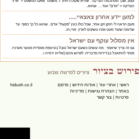
עצוב שכך מסתכמת הצדקה : שהיא שקולה ויותר ל"משפט" שאם המשפט = "ארץ"
הצדקה = "אדם" ועוד... . שהוא..
למען יידע אחרון צאצאיי.....
פעם הראה לי הזקן זקן אחר, שכל כולו כעין "פקעת" אדם . שהוא כל כך כפוף. עד
שדומה שעוד מעט ופניו נושקים לארץ. אזיי,הו..
אין מסלול עוקף עם ישראל
גם זה צריך שיאמר : מה עושים כשעם ישראל טובל בטינופת מוסרית מנוער מערכיו.
מותר להתאבל בבדידות מדברית. לפרוש מהם [אליהו ירמיה ו..
ראשי
|
אתרי עזר
|
אודות חידוש
|
פרסם
hidush.co.il
באתר
|
הצהרת נגישות
|
מדיניות
פרטיות
|
צור קשר