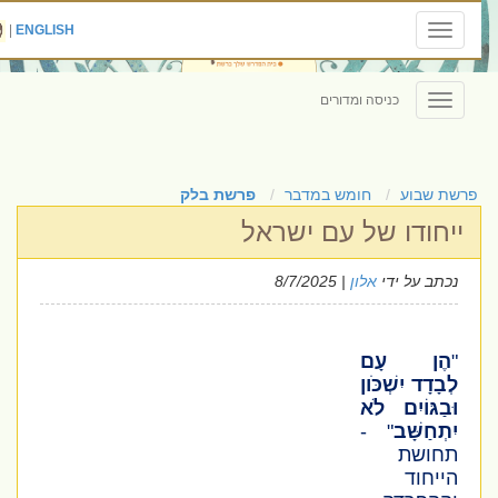
|
ENGLISH
Toggle
navigation
כניסה ומדורים
Toggle
navigation
פרשת שבוע
חומש במדבר
פרשת בלק
ייחודו של עם ישראל
נכתב על ידי
אלון
| 8/7/2025
"
הֶן עָם
לְבָדָד יִשְׁכֹּון
וּבַגּוֹיִם לֹא
יִתְחַשָּׁב
" -
תחושת
הייחוד