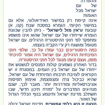
וההפרדה
של עם
ישראל מכל
האומות
אינה קיימת רק במישור האידיאולוגי, אלא גם
במישור הקיומי. הגמרא במסכת שבת
(קנו, א)
קובעת ש"
אין מזל לישראל
" - ניתן להבין שכוונת
הגמרא שייחודו של עם ישראל שהוא אינו מושפע
ומתפקד לפי חוקי ההיסטוריה הרגילים. עם ישראל
מטופל ומושגח רק ע"י הקב"ה בעצמו.
כמה היסטוריונים כבר עמדו על כך, שלפי חוקי
הסיבתיות הרגילים, עם ישראל היה אמור להיכחד
מזמן, ועצם קיומו מנוגד לכל חוקי ההיסטוריה.
בדור האחרון נשמעים קולות המנסים לטשטש את
ייחודו של עם ישראל בין העמים. במסגרת זו יש
הקוראים לעזיבת תרבותו המיוחדת של עם ישראל,
שהיא כביכול צרה ומצומצמת, ואימוץ תפיסות
אוניברסאליות ומודרניות יותר. מעבר לכך, ישנם
מנהיגים המדברים על "מזרח תיכון חדש", שבו
תשתלב מדינת ישראל ותיטמע בנוף הכללי הגדול
של האזור.
הצעה זו היא בלתי אפשרית
. מדינת ישראל יכולה