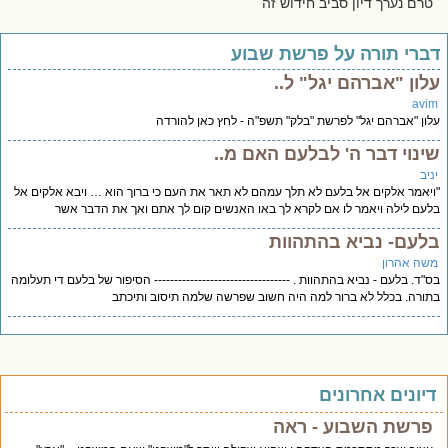
טרם נערך דיון סביב חידוש זה
ברי תורה על פרשת שבוע
לון "אברהם יגל" ל..
avi
ון "אברהם יגל" לפרשת "בלק" תשפ"ה - לחץ כאן להורדה
ינוי דבר ה' לבלעם האם מ..
יב
יאמר אלקים אל בלעם לא תלך עמהם לא תאר את העם כי ברוך הוא … ויבא אלקים אל
עם לילה ויאמר לו אם לקרא לך באו האנשים קום לך אתם ואך את הדבר אשר
לעם- נביא בהתהוות
שה אהרון
"ד. בלעם - נביא בהתהוות . ---------------------------------- הסיפור של בלעם די תעלומה
ורה. בכלל לא ברור למה היה חשוב שפרשה שלמה תיסוב ותיכתב
יונים אחרונים
פרשת השבוע - ראה