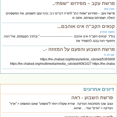
רשת עקב – מפירוש "שפתי..
ורן מס
שת עקב – מפירוש "שפתי כהן" לתורה דברים ז,יב: וְהָיָה עֵקֶב תִּשְׁמְעוּן, אֵת הַמִּשְׁפָּטִים
אֵלֶּה, וּשְׁמַרְתֶּם וַעֲשִׂיתֶם, אֹתָם: מ
נאים הקב"ה אינו אוהבם...
שה אהרון
"ד. קנאים הקב"ה אינו אהבם. ------------------------------- " וּבְחֹרֵב הִקְצַפְתֶּם, אֶת־יְהוָה;
ִּתְאַנַּף יְהוָה בָּכֶם, לְהַשְׁמִיד אֶתְ
רשת השבוע והפעם על המזוזה -..
ביהו ח
https://he.chabad.org/library/article_cdo/aid/53658
https://he.chabad.org/multimedia/media_cdo/aid/4081027 https://he.cha
יונים אחרונים
פרשת השבוע - ראה
עצוב שכך מסתכמת הצדקה : שהיא שקולה ויותר ל"משפט" שאם המשפט = "ארץ"
הצדקה = "אדם" ועוד... . שהוא..