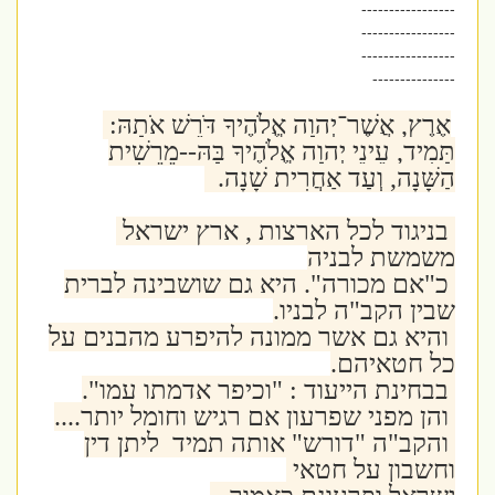
-----------------
-----------------
-----------------
---------------
אֶרֶץ, אֲשֶׁר־יְהוָה אֱלֹהֶיךָ דֹּרֵשׁ אֹתָהּ:
תָּמִיד, עֵינֵי יְהוָה אֱלֹהֶיךָ בָּהּ--מֵרֵשִׁית
הַשָּׁנָה, וְעַד אַחֲרִית שָׁנָה.
בניגוד לכל הארצות , ארץ ישראל
משמשת לבניה
כ"אם מכורה". היא גם שושבינה לברית
שבין הקב"ה לבניו.
והיא גם אשר ממונה להיפרע מהבנים על
כל חטאיהם.
בבחינת הייעוד : "וכיפר אדמתו עמו".
והן מפני שפרעון אם רגיש וחומל יותר....
והקב"ה "דורש" אותה תמיד ליתן דין
וחשבון על חטאי