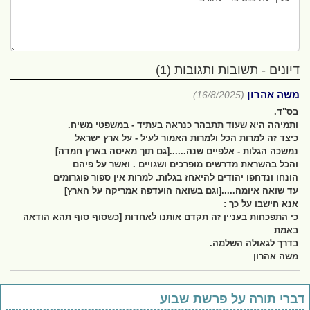
דיונים - תשובות ותגובות (1)
משה אהרון
(16/8/2025)
בס"ד.
ותמיהה היא שעוד תתבהר כנראה בעתיד - במשפטי משיח.
כיצד זה למרות הכל ולמרות האמור לעיל - על ארץ ישראל
נמשכה הגלות - אלפיים שנה......[גם תוך מאיסה בארץ חמדה]
והכל בהשראת מדרשים מופרכים ושגויים . ואשר על פיהם
הונחו ונדחפו יהודים להיאחז בגלות. למרות אין ספור פוגרומים
עד שואה איומה.....[וגם בשואה הועדפה אמריקה על הארץ]
אנא חישבו על כך :
כי התפכחות בעניין זה תקדם אותנו לאחדות [כשסוף סוף תהא הודאה
באמת
בדרך לגאולה השלמה.
משה אהרון
ברי תורה על פרשת שבוע