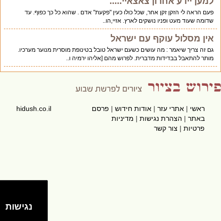
למען יידע אחרון צאצאיי.....
פעם הראה לי הזקן זקן אחר, שכל כולו כעין "פקעת" אדם . שהוא כל כך כפוף. עד
שדומה שעוד מעט ופניו נושקים לארץ. אזיי,הו..
אין מסלול עוקף עם ישראל
גם זה צריך שיאמר : מה עושים כשעם ישראל טובל בטינופת מוסרית מנוער מערכיו.
מותר להתאבל בבדידות מדברית. לפרוש מהם [אליהו ירמיה ו..
ראשי
|
אתרי עזר
|
אודות חידוש
|
פרסם
hidush.co.il
באתר
|
הצהרת נגישות
|
מדיניות
פרטיות
|
צור קשר
נגישות