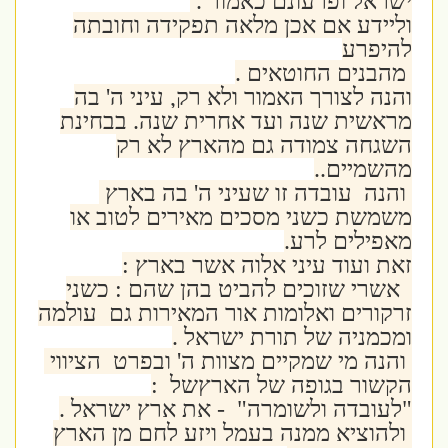
ישראל ופרעונם כאמור .
וליידע אם אכן מלאה תפקידה וחובתה
להיפרע
מהבנים החוטאים .
והנה לצורך האמור ולא רק, עיני ה' בה
מראשית שנה ועד אחרית שנה. בבחינת
השגחה צמודה גם מהארץ לא רק
מהשמיים..
והנה עובדה זו שעיני ה' בה בארץ
משמשת כשני מסכים מאירים לטוב או
מאפילים לרע.
זאת ועוד עיני אלוה אשר בארץ :
אשרי שזוכים להביט בהן שהם : כשני
זרקורים ואלומות אור המאירות גם עולמה
ומכמניה של תורת ישראל .
והנה מי שמקיים מצוות ה' ובפרט הציווי
הקשור בגופה של הארץשל :
"לעובדה ולשומרה" - את ארץ ישראל .
ולהוציא ממנה בעמל ויזע לחם מן הארץ