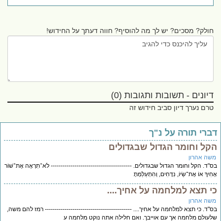
חולק? מסכים? יש לך מה להוסיף? חווה דעתך על החידוש!
דיונים - תשובות ותגובות (0)
טרם נערך דיון סביב חידוש זה
ברי תורה על נ"ך
קל וחומר הגדול שבגדולים
שה אהרון
"ד. הקל וחומר הגדול שבגדולים. ----------------------------------------- לֹא־תִרְאֶה אֶת־שׁוֹר
ִיךָ אוֹ אֶת־שֵׂיוֹ, נִדָּחִים, וְהִתְעַלַּמְתָ
י תצא למלחמה על אחיך....
שה אהרון
"ד. כי תצא למלחמה על אחיך.... -------------------------------------------- רמז להם משה,
עולם מלחמה אך עם אוייבך. ואם חלילה אתה נוקט מלחמה ע