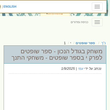
|
ENGLISH
Toggle
navigation
כניסה ומדורים
Toggle
navigation
נ"ך
ספר שופטים
י
1
משחק בגודל הנכון - ספר שופטים
לפרק י בספר שופטים - משחקי התנך
נכתב על ידי
עמי
| 1/9/2025