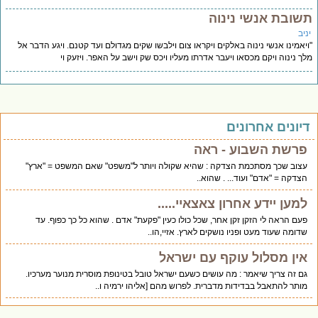
שובת אנשי נינוה
יב
יאמינו אנשי נינוה באלקים ויקראו צום וילבשו שקים מגדולם ועד קטנם. ויגע הדבר אל
ך נינוה ויקם מכסאו ויעבר אדרתו מעליו ויכס שק וישב על האפר. ויזעק וי
יונים אחרונים
פרשת השבוע - ראה
עצוב שכך מסתכמת הצדקה : שהיא שקולה ויותר ל"משפט" שאם המשפט = "ארץ"
הצדקה = "אדם" ועוד... . שהוא..
למען יידע אחרון צאצאיי.....
פעם הראה לי הזקן זקן אחר, שכל כולו כעין "פקעת" אדם . שהוא כל כך כפוף. עד
שדומה שעוד מעט ופניו נושקים לארץ. אזיי,הו..
אין מסלול עוקף עם ישראל
גם זה צריך שיאמר : מה עושים כשעם ישראל טובל בטינופת מוסרית מנוער מערכיו.
מותר להתאבל בבדידות מדברית. לפרוש מהם [אליהו ירמיה ו..